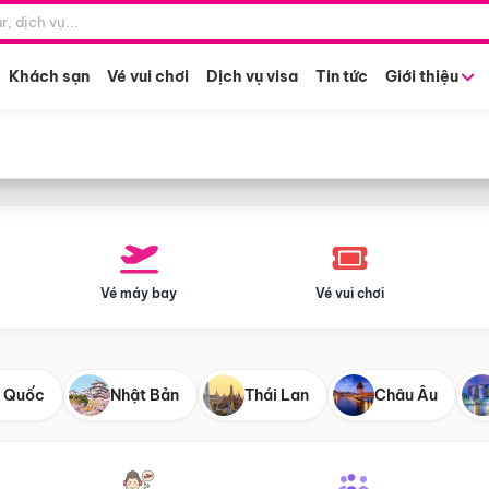
Điểm khởi hành
Tháng khở
Hồ Chí Minh
Bất kỳ 
Khách sạn
Vé vui chơi
Dịch vụ visa
Tin tức
Giới thiệu
Vé máy bay
Vé vui chơi
 Quốc
Nhật Bản
Thái Lan
Châu Âu