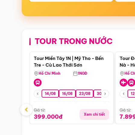
TOUR TRONG NƯỚC
Điểm nổi bật
Tour Miền Tây 1N | Mỹ Tho - Bến
Tour Đ
Tre - Cù Lao Thới Sơn
Nà - H
Nha
Hồ Chí Minh
1N0Đ
Hồ Ch
14/08
16/08
23/08
30/08
06/09
12
1
‹
Giá từ:
Giá từ:
Xem chi tiết
399.000đ
7.89