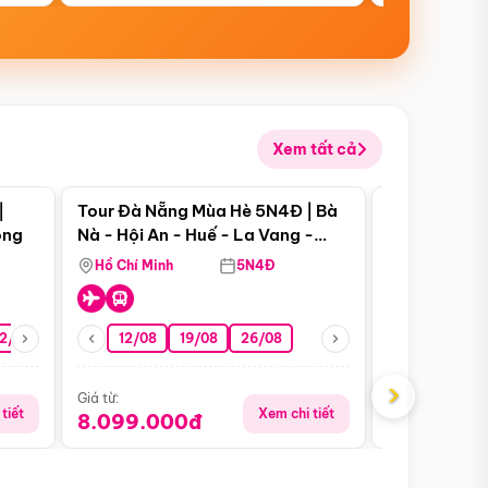
Xem tất cả
 bật
Điểm nổi bật
|
Tour Đà Nẵng Mùa Hè 5N4Đ | Bà
Tour Đà Nẵn
ong
Nà - Hội An - Huế - La Vang -
Nà - Hội An
Động Thiên Đường
Nha
Hồ Chí Minh
5N4Đ
Hồ Chí Minh
2/08
26/08
05/09
12/08
19/08
09/09
26/08
12/09
13/08
›
Giá từ:
Giá từ:
tiết
Xem chi tiết
8.099.000đ
6.899.00