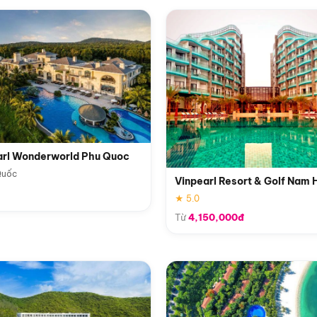
arl Wonderworld Phu Quoc
Quốc
Vinpearl Resort & Golf Nam 
★ 5.0
Từ
4,150,000đ