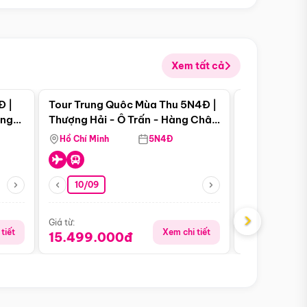
Xem tất cả
 bật
Điểm nổi bật
Đ |
Tour Trung Quôc Mùa Thu 5N4Đ |
Tour Trung
àng
Thượng Hải - Ô Trấn - Hàng Châu
| Thành Đô 
(Tour Không Shopping)
Viên Gấu Tr
Hồ Chí Minh
5N4Đ
Hồ Chí Minh
10/09
23/08
›
Giá từ:
Giá từ:
tiết
Xem chi tiết
15.499.000đ
16.999.0