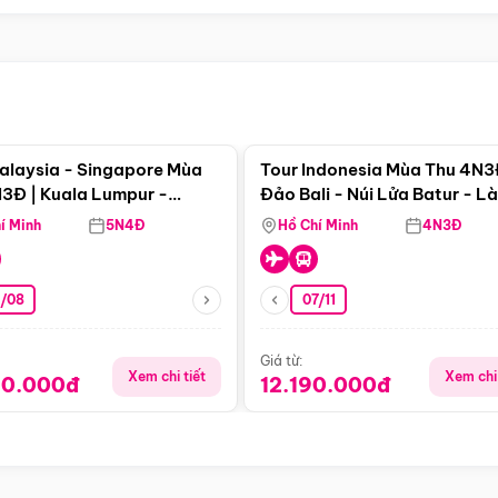
Điểm nổi bật
Điểm nổi
alaysia - Singapore Mùa
Tour Indonesia Mùa Thu 4N3
3Đ | Kuala Lumpur -
Đảo Bali - Núi Lửa Batur - L
a - Johor Baru -
Penglipuran
í Minh
5N4Đ
Hồ Chí Minh
4N3Đ
pore
3/08
07/11
Giá từ:
Xem chi tiết
Xem chi 
90.000đ
12.190.000đ