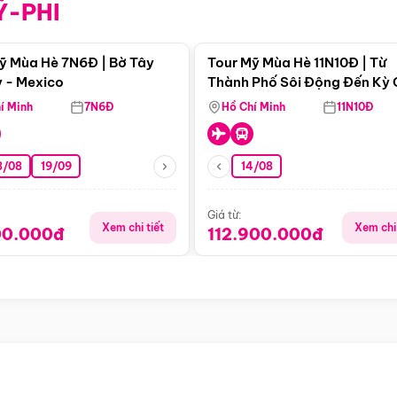
Ỹ-PHI
Điểm nổi bật
Điểm nổi
ỹ Mùa Hè 7N6Đ | Bờ Tây
Tour Mỹ Mùa Hè 11N10Đ | Từ
 - Mexico
Thành Phố Sôi Động Đến Kỳ
Thiên Nhiên Mỹ
í Minh
7N6Đ
Hồ Chí Minh
11N10Đ
8/08
19/09
14/08
Giá từ:
Xem chi tiết
Xem chi 
00.000đ
112.900.000đ