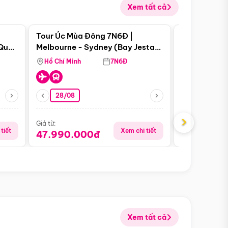
Xem tất cả
 bật
Điểm nổi bật
Tour Úc Mùa Đông 7N6Đ |
Tour Nam Ph
 Quan
Melbourne - Sydney (Bay Jestar
Cape Town -
Airways)
Bàn - Johan
Hồ Chí Minh
7N6Đ
Hồ Chí Minh
Safari - Lo
28/08
28/08
›
Giá từ:
Giá từ:
tiết
Xem chi tiết
47.990.000đ
88.900.0
Xem tất cả