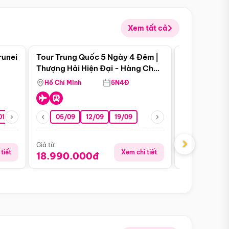
Xem tất cả
 bật
Điểm nổi bật
runei
Tour Trung Quốc 5 Ngày 4 Đêm |
Tour Trung 
Tour Hè
Thượng Hải Hiện Đại - Hàng Châu
Ân Thi - Trư
Nên Thơ - Ô Trấn Cổ Kính
Hồ Chí Minh
5N4Đ
Hồ Chí Minh
01/10
15/10
29/10
05/09
12/09
19/09
07/08
›
Giá từ:
Giá từ:
tiết
Xem chi tiết
18.990.000đ
16.990.0