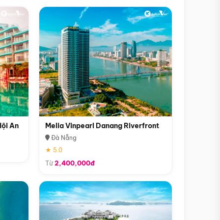
Hội An
Melia Vinpearl Danang Riverfront
Đà Nẵng
★ 5.0
Từ
2,400,000đ