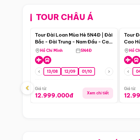
TOUR CHÂU Á
Điểm nổi bật
Tour Đài Loan Mùa Hè 5N4Đ | Đài
Tour Đ
Bắc - Đài Trung - Nam Đầu - Cao
Cao Hù
Hùng ( Bay Vn)
(Bay V
Hồ Chí Minh
5N4Đ
Hồ Ch
13/08
12/09
01/10
0
‹
Giá từ:
Giá từ:
Xem chi tiết
12.999.000đ
12.9