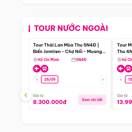
TOUR NƯỚC NGOÀI
Điểm nổi bật
Tour Thái Lan Mùa Thu 5N4Đ |
Tour M
Biển Jomtien - Chợ Nổi - Muang
Thu 4N
Boran - Suanthai
Malacc
Hồ Chí Minh
5N4Đ
Hồ Ch
Singa
26/09
1
‹
Giá từ:
Giá từ:
Xem chi tiết
8.300.000đ
13.9