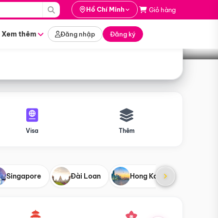
i hành
Hồ Chí Minh
Giỏ hàng
Tìm tour
tháng nào
Xem thêm
Đăng nhập
Đăng ký
Visa
Thêm
Singapore
Đài Loan
Hong Kong
Mỹ