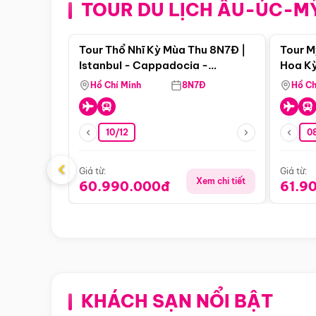
TOUR DU LỊCH ÂU-ÚC-M
Điểm nổi bật
Tour Thổ Nhĩ Kỳ Mùa Thu 8N7Đ |
Tour M
Istanbul - Cappadocia -
Hoa Kỳ
Pamukkale
Hồ Chí Minh
8N7Đ
Hồ Ch
10/12
0
‹
Giá từ:
Giá từ:
Xem chi tiết
60.990.000đ
61.9
KHÁCH SẠN NỔI BẬT