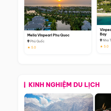
Vinpea
Bay
Melia Vinpearl Phu Quoc
Nha T
Phú Quốc
★ 5.0
★ 5.0
KINH NGHIỆM DU LỊCH