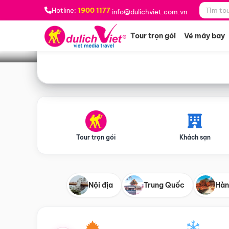
Bạn muốn đi đâu?
*
Hotline:
1900 1177
info@dulichviet.com.vn
Tour trọn gói
Vé máy bay
Tour trọn gói
Khách sạn
Nội địa
Trung Quốc
Hàn