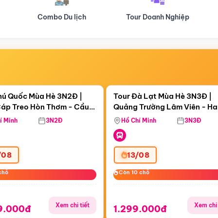
Tour Doanh Nghiệp
Du lịch Hành Hương
Điểm nổi bật
Điểm nổi
ngày 00:18:08
Còn
06 ngày 00:18:08
hú Quốc Mùa Hè 3N2Đ |
Tour Đà Lạt Mùa Hè 3N3Đ |
áp Treo Hòn Thơm - Cầu
Quảng Trường Lâm Viên - H
áp Treo Hòn Thơm
Công Viên Nước Aquatopia
Hill - Puppy Farm
í Minh
3N2Đ
Hồ Chí Minh
3N3Đ
/08
13/08
chỗ
chỗ
Còn 10 chỗ
Còn 10 chỗ
Xem chi tiết
Xem chi 
9.000đ
1.299.000đ