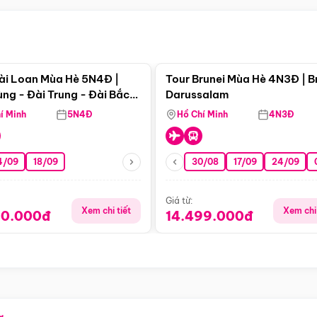
Điểm nổi bật
Điểm nổi
ài Loan Mùa Hè 5N4Đ |
Tour Brunei Mùa Hè 4N3Đ | B
ng - Đài Trung - Đài Bắc
Darussalam
j)
í Minh
5N4Đ
Hồ Chí Minh
4N3Đ
4/09
18/09
30/08
17/09
24/09
Giá từ:
Xem chi tiết
Xem chi 
90.000đ
14.499.000đ