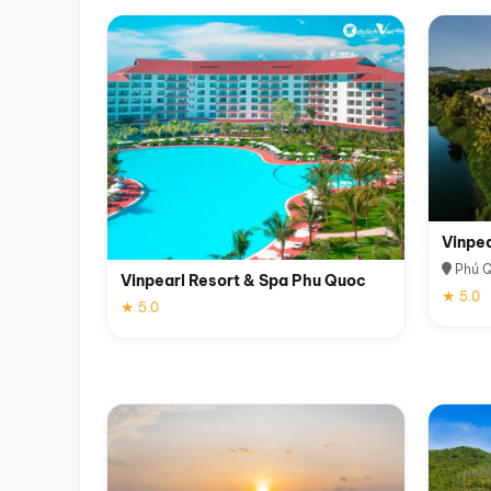
Vinpe
Phú 
Vinpearl Resort & Spa Phu Quoc
★ 5.0
★ 5.0