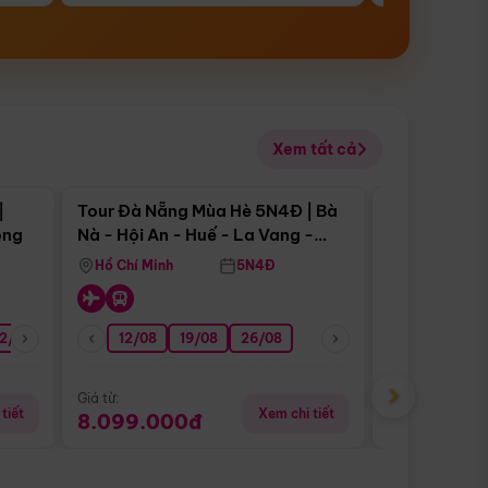
Xem tất cả
 bật
Điểm nổi bật
|
Tour Đà Nẵng Mùa Hè 5N4Đ | Bà
Tour Đà Nẵn
ong
Nà - Hội An - Huế - La Vang -
Nà - Hội An
Động Thiên Đường
Nha
Hồ Chí Minh
5N4Đ
Hồ Chí Minh
2/08
26/08
05/09
12/08
19/08
09/09
26/08
12/09
13/08
›
Giá từ:
Giá từ:
tiết
Xem chi tiết
8.099.000đ
6.899.00