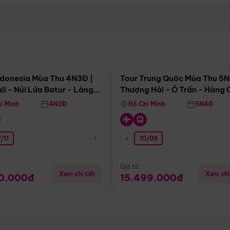
Điểm nổi bật
Điểm nổi
ndonesia Mùa Thu 4N3Đ |
Tour Trung Quôc Mùa Thu 5N
li - Núi Lửa Batur - Làng
Thượng Hải - Ô Trấn - Hàng
puran
(Tour Không Shopping)
í Minh
4N3Đ
Hồ Chí Minh
5N4Đ
/11
10/09
Giá từ:
Xem chi tiết
Xem chi 
90.000đ
15.499.000đ