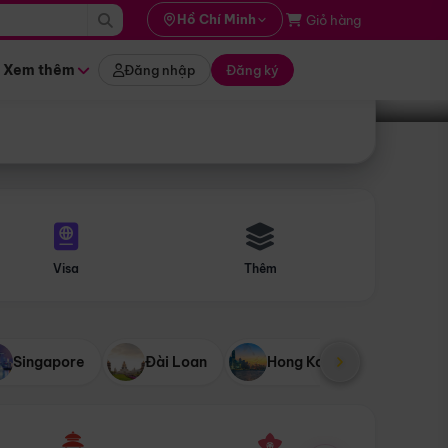
i hành
Hồ Chí Minh
Giỏ hàng
Tìm tour
tháng nào
Xem thêm
Đăng nhập
Đăng ký
Visa
Thêm
Singapore
Đài Loan
Hong Kong
Mỹ