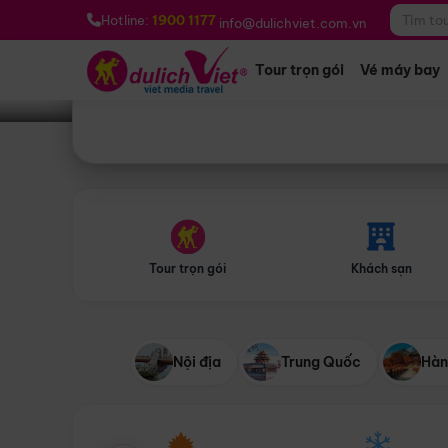
Bạn muốn đi đâu?
*
Hotline:
1900 1177
info@dulichviet.com.vn
Tour trọn gói
Vé máy bay
Tour trọn gói
Khách sạn
Nội địa
Trung Quốc
Hàn