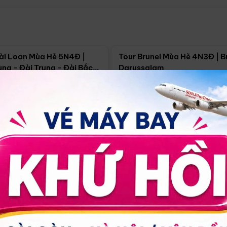
Điểm nổi bật
Điểm nổi
ài Loan Mùa Hè 5N4Đ |
Tour Brunei Mùa Hè 4N3Đ | B
ng - Đài Trung - Đài Bắc
Darussalam
j)
í Minh
5N4Đ
Hồ Chí Minh
4N3Đ
4/09
18/09
30/08
17/09
24/09
Giá từ:
Xem chi tiết
Xem chi 
90.000đ
14.499.000đ