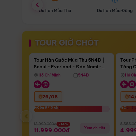
ùa Thu
Du lịch Mùa Đông
Combo Du lịch
TOUR GIỜ CHÓT
Điểm nổi bật
Còn
17 ngày 16:21:24
Còn
05 
Tour Hàn Quốc Mùa Thu 5N4Đ |
Tour P
Seoul - Everland - Đảo Nami -
Tặng C
Bay Sun Phuquoc Airways
Tặng C
Tháp Namsan (Bay Sun Phuquoc
Hôn - 
Hồ Chí Minh
5N4Đ
Hồ Ch
Airways)
26/08
14
Còn 9/10 chỗ
Còn 9/10 chỗ
Còn 3 
Còn 3 
‹
13.999.000đ
5.555.0
-14%
Xem chi tiết
11.999.000đ
4.99