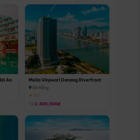
Hội An
Melia Vinpearl Danang Riverfront
Đà Nẵng
★ 5.0
Từ
2,400,000đ