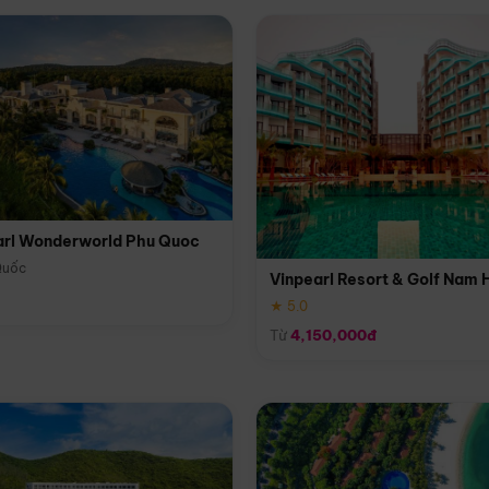
arl Wonderworld Phu Quoc
Quốc
Vinpearl Resort & Golf Nam 
★ 5.0
Từ
4,150,000đ