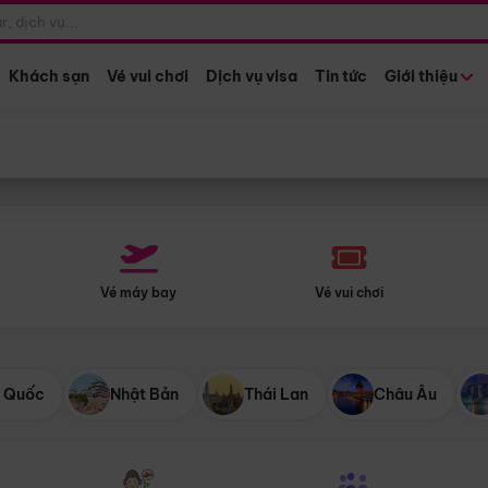
Điểm khởi hành
Tháng khở
Hồ Chí Minh
Bất kỳ 
Khách sạn
Vé vui chơi
Dịch vụ visa
Tin tức
Giới thiệu
Vé máy bay
Vé vui chơi
 Quốc
Nhật Bản
Thái Lan
Châu Âu