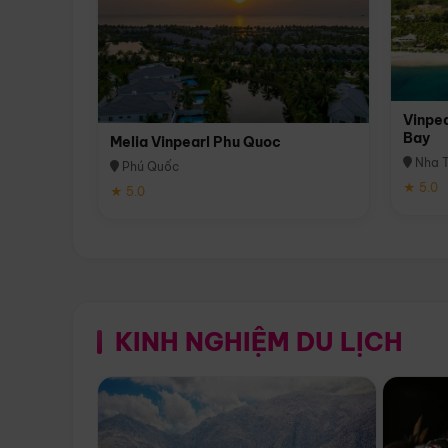
Vinpea
Bay
Melia Vinpearl Phu Quoc
Nha T
Phú Quốc
★ 5.0
★ 5.0
KINH NGHIỆM DU LỊCH