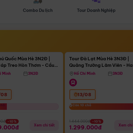
Tour Doanh Nghiệp
Du lịch Hành Hương
Điểm nổi bật
Điểm nổi
ngày 16:21:24
Còn
04 ngày 16:21:24
hú Quốc Mùa Hè 3N2Đ |
Tour Đà Lạt Mùa Hè 3N3Đ |
áp Treo Hòn Thơm - Cầu
Quảng Trường Lâm Viên - H
áp Treo Hòn Thơm
Công Viên Nước Aquatopia
Hill - Puppy Farm
í Minh
3N2Đ
Hồ Chí Minh
3N3Đ
/08
13/08
chỗ
chỗ
Còn 10 chỗ
Còn 10 chỗ
00đ
1.444.000đ
-10%
-10%
Xem chi tiết
Xem chi 
9.000đ
1.299.000đ