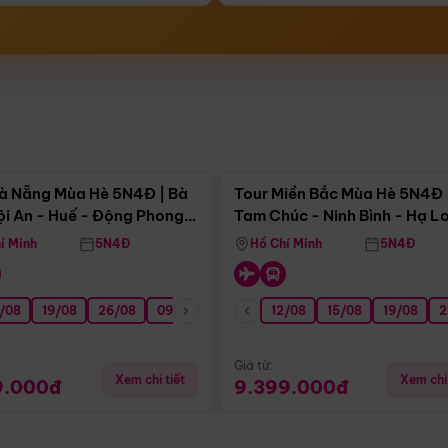
Điểm nổi bật
Điểm nổi
à Nẵng Mùa Hè 5N4Đ | Bà
Tour Miền Bắc Mùa Hè 5N4Đ 
ội An - Huế - Động Phong
Tam Chúc - Ninh Bình - Hạ L
í Minh
5N4Đ
Hồ Chí Minh
5N4Đ
/08
3/09
19/08
20/09
26/08
27/09
09/09
16/09
12/08
23/09
15/08
30/09
19/08
07/10
2
Giá từ:
Xem chi tiết
Xem chi 
9.000đ
9.399.000đ