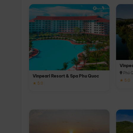
Vinpe
Phú 
Vinpearl Resort & Spa Phu Quoc
★ 5.0
★ 5.0