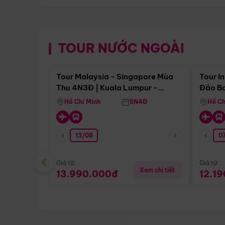
TOUR NƯỚC NGOÀI
Điểm nổi bật
Tour Malaysia - Singapore Mùa
Tour I
Thu 4N3Đ | Kuala Lumpur -
Đảo Ba
Malacca - Johor Baru -
Pengli
Hồ Chí Minh
5N4Đ
Hồ Ch
Singapore
13/08
07
‹
Giá từ:
Giá từ:
Xem chi tiết
13.990.000đ
12.1