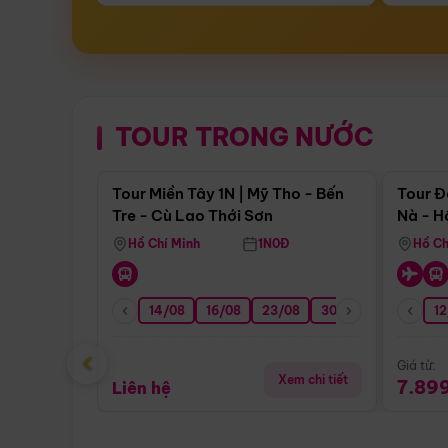
TOUR TRONG NƯỚC
Điểm nổi bật
Tour Miền Tây 1N | Mỹ Tho - Bến
Tour Đ
Tre - Cù Lao Thới Sơn
Nà - H
Nha
Hồ Chí Minh
1N0Đ
Hồ Ch
14/08
16/08
23/08
30/08
06/09
12
1
‹
Giá từ:
Xem chi tiết
7.89
Liên hệ