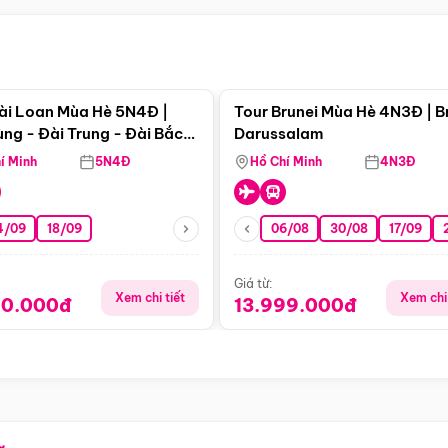
Điểm nổi bật
Điểm nổi
ài Loan Mùa Hè 5N4Đ |
Tour Brunei Mùa Hè 4N3Đ | B
ng - Đài Trung - Đài Bắc
Darussalam
j)
í Minh
5N4Đ
Hồ Chí Minh
4N3Đ
4/09
18/09
06/08
30/08
17/09
Giá từ:
Xem chi tiết
Xem chi 
90.000đ
13.999.000đ