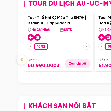
TOUR DU LỊCH ÂU-ÚC-M
Điểm nổi bật
Tour Thổ Nhĩ Kỳ Mùa Thu 8N7Đ |
Tour M
Istanbul - Cappadocia -
Hoa Kỳ
Pamukkale
Hồ Chí Minh
8N7Đ
Hồ Ch
10/12
0
‹
Giá từ:
Giá từ:
Xem chi tiết
60.990.000đ
61.9
KHÁCH SẠN NỔI BẬT