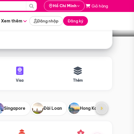
i hành
Hồ Chí Minh
Giỏ hàng
Tìm tour
tháng nào
Xem thêm
Đăng nhập
Đăng ký
Visa
Thêm
Singapore
Đài Loan
Hong Kong
Mỹ