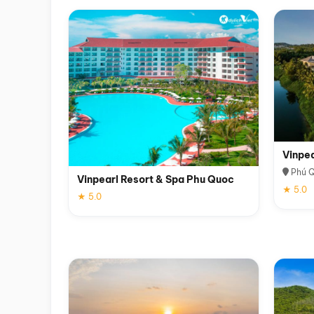
Vinpe
Phú 
Vinpearl Resort & Spa Phu Quoc
★ 5.0
★ 5.0