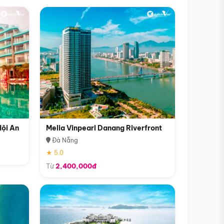
Hội An
Melia Vinpearl Danang Riverfront
Đà Nẵng
★ 5.0
Từ
2,400,000đ