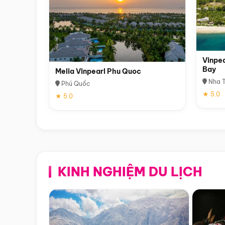
Vinpea
Bay
Melia Vinpearl Phu Quoc
Nha T
Phú Quốc
★ 5.0
★ 5.0
KINH NGHIỆM DU LỊCH