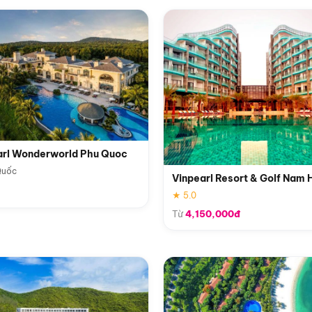
arl Wonderworld Phu Quoc
Quốc
Vinpearl Resort & Golf Nam 
★ 5.0
Từ
4,150,000đ