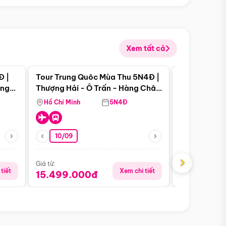
Xem tất cả
 bật
Điểm nổi bật
Đ |
Tour Trung Quôc Mùa Thu 5N4Đ |
Tour Trung
àng
Thượng Hải - Ô Trấn - Hàng Châu
| Thành Đô 
(Tour Không Shopping)
Viên Gấu Tr
Hồ Chí Minh
5N4Đ
Hồ Chí Minh
10/09
06/08
›
Giá từ:
Giá từ:
tiết
Xem chi tiết
15.499.000đ
18.990.0