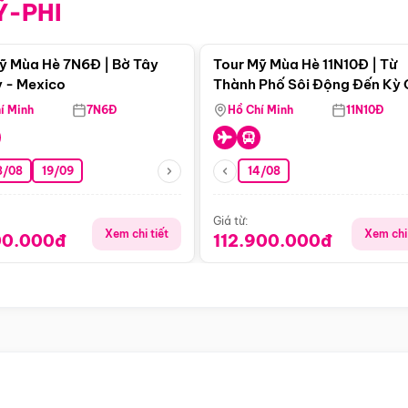
Ỹ-PHI
Điểm nổi bật
Điểm nổi
ỹ Mùa Hè 7N6Đ | Bờ Tây
Tour Mỹ Mùa Hè 11N10Đ | Từ
 - Mexico
Thành Phố Sôi Động Đến Kỳ
Thiên Nhiên Mỹ
í Minh
7N6Đ
Hồ Chí Minh
11N10Đ
8/08
19/09
14/08
Giá từ:
Xem chi tiết
Xem chi 
00.000đ
112.900.000đ