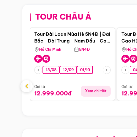
TOUR CHÂU Á
Điểm nổi bật
Tour Đài Loan Mùa Hè 5N4Đ | Đài
Tour Đ
Bắc - Đài Trung - Nam Đầu - Cao
Cao Hù
Hùng ( Bay Vn)
(Bay V
Hồ Chí Minh
5N4Đ
Hồ Ch
13/08
12/09
01/10
0
‹
Giá từ:
Giá từ:
Xem chi tiết
12.999.000đ
12.9