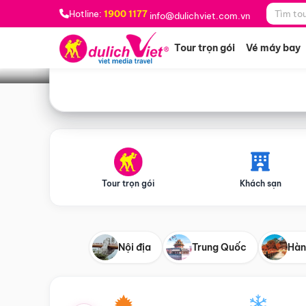
Bạn muốn đi đâu?
*
Hotline:
1900 1177
info@dulichviet.com.vn
Tour trọn gói
Vé máy bay
Tour trọn gói
Khách sạn
Nội địa
Trung Quốc
Hàn