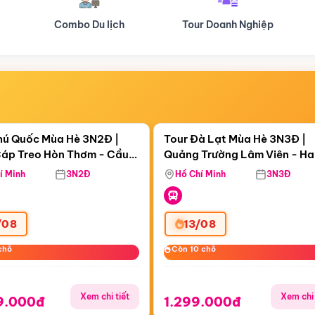
Tour Doanh Nghiệp
Du lịch Hành Hương
Điểm nổi bật
Điểm nổi
gày 12:44:11
Còn
06 ngày 12:44:11
hú Quốc Mùa Hè 3N2Đ |
Tour Đà Lạt Mùa Hè 3N3Đ |
áp Treo Hòn Thơm - Cầu
Quảng Trường Lâm Viên - H
áp Treo Hòn Thơm
Công Viên Nước Aquatopia
Hill - Puppy Farm
í Minh
3N2Đ
Hồ Chí Minh
3N3Đ
/08
13/08
chỗ
chỗ
Còn 10 chỗ
Còn 10 chỗ
Xem chi tiết
Xem chi 
9.000đ
1.299.000đ