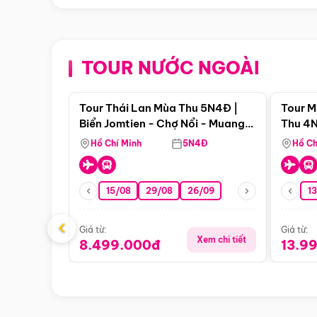
TOUR NƯỚC NGOÀI
Điểm nổi bật
Tour Thái Lan Mùa Thu 5N4Đ |
Tour M
Biển Jomtien - Chợ Nổi - Muang
Thu 4N
Boran - Suanthai
Malacc
Hồ Chí Minh
5N4Đ
Hồ Ch
Singa
15/08
29/08
26/09
1
‹
Giá từ:
Giá từ:
Xem chi tiết
8.499.000đ
13.9