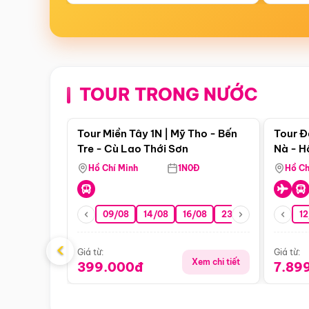
TOUR TRONG NƯỚC
Điểm nổi bật
Tour Miền Tây 1N | Mỹ Tho - Bến
Tour Đ
Tre - Cù Lao Thới Sơn
Nà - H
Nha
Hồ Chí Minh
1N0Đ
Hồ Ch
09/08
14/08
16/08
23/08
30/08
12
0
‹
Giá từ:
Giá từ:
Xem chi tiết
399.000đ
7.89