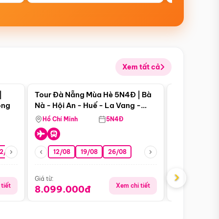
Xem tất cả
 bật
Điểm nổi bật
|
Tour Đà Nẵng Mùa Hè 5N4Đ | Bà
Tour Đà Nẵn
ong
Nà - Hội An - Huế - La Vang -
Nà - Hội An
Động Thiên Đường
Nha
Hồ Chí Minh
5N4Đ
Hồ Chí Minh
2/08
26/08
05/09
12/08
19/08
09/09
26/08
12/09
13/08
›
Giá từ:
Giá từ:
tiết
Xem chi tiết
8.099.000đ
6.899.00