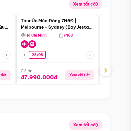
Xem tất cả
 bật
Điểm nổi bật
Tour Úc Mùa Đông 7N6Đ |
Tour Nam Ph
 Quan
Melbourne - Sydney (Bay Jestar
Cape Town -
Airways)
Bàn - Johan
Hồ Chí Minh
7N6Đ
Hồ Chí Minh
Safari - Lo
28/08
28/08
›
Giá từ:
Giá từ:
tiết
Xem chi tiết
47.990.000đ
88.900.0
Xem tất cả