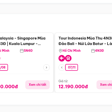
Điểm nổi bật
Điểm nổi
alaysia - Singapore Mùa
Tour Indonesia Mùa Thu 4N3
3Đ | Kuala Lumpur -
Đảo Bali - Núi Lửa Batur - L
a - Johor Baru -
Penglipuran
í Minh
5N4Đ
Hồ Chí Minh
4N3Đ
pore
3/08
07/11
Giá từ:
Xem chi tiết
Xem chi 
90.000đ
12.190.000đ