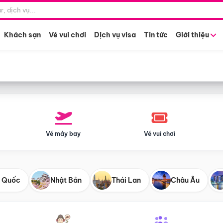
Điểm khởi hành
Tháng khở
Hồ Chí Minh
Bất kỳ 
Khách sạn
Vé vui chơi
Dịch vụ visa
Tin tức
Giới thiệu
Vé máy bay
Vé vui chơi
 Quốc
Nhật Bản
Thái Lan
Châu Âu