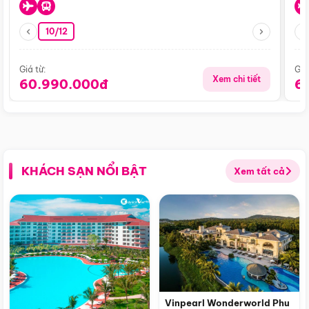
10/12
Giá từ:
Giá
Xem chi tiết
60.990.000đ
6
KHÁCH SẠN NỔI BẬT
Xem tất cả
Vinpearl Wonderworld Phu