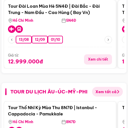
Tour Đài Loan Mùa Hè 5N4Đ | Đài Bắc - Đài
To
Trung - Nam Đầu - Cao Hùng ( Bay Vn)
Tr
Hồ Chí Minh
5N4Đ
13/08
12/09
01/10
Giá từ:
Giá
Xem chi tiết
12.999.000đ
1
TOUR DU LỊCH ÂU-ÚC-MỸ-PHI
Xem tất cả
Điểm nổi bật
Tour Thổ Nhĩ Kỳ Mùa Thu 8N7Đ | Istanbul -
To
Cappadocia - Pamukkale
Hồ Chí Minh
8N7Đ