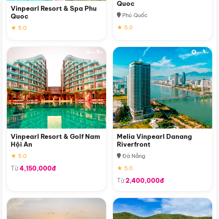
Quoc
Vinpearl Resort & Spa Phu
Phú Quốc
Quoc
★ 5.0
★ 5.0
Vinpearl Resort & Golf Nam
Melia Vinpearl Danang
Hội An
Riverfront
★ 5.0
Đà Nẵng
Từ
4,150,000đ
★ 5.0
Từ
2,400,000đ