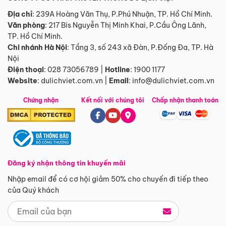
Địa chỉ
: 239A Hoàng Văn Thụ, P.Phú Nhuận, TP. Hồ Chí Minh.
Văn phòng
:
217 Bis Nguyễn Thị Minh Khai, P.Cầu Ông Lãnh,
TP. Hồ Chí Minh.
Chi nhánh Hà Nội
:
Tầng 3, số 243 xã Đàn, P.Đống Đa, TP. Hà
Nội
Điện thoại
:
028 73056789
|
Hotline
:
1900 1177
Website
:
dulichviet.com.vn
|
Email
:
info@dulichviet.com.vn
Chứng nhận
Kết nối với chúng tôi
Chấp nhận thanh toán
Đăng ký nhận thông tin khuyến mãi
Nhập email để có cơ hội giảm 50% cho chuyến đi tiếp theo
của Quý khách