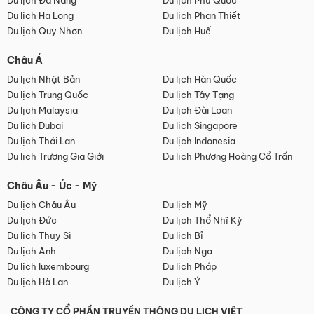
Du lịch Đà Nẵng
Du lịch Phú Quốc
Du lịch Hạ Long
Du lịch Phan Thiết
Du lịch Quy Nhơn
Du lịch Huế
Châu Á
Du lịch Nhật Bản
Du lịch Hàn Quốc
Du lịch Trung Quốc
Du lịch Tây Tạng
Du lịch Malaysia
Du lịch Đài Loan
Du lịch Dubai
Du lịch Singapore
Du lịch Thái Lan
Du lịch Indonesia
Du lịch Trương Gia Giới
Du lịch Phượng Hoàng Cổ Trấn
Châu Âu - Úc - Mỹ
Du lịch Châu Âu
Du lịch Mỹ
Du lịch Đức
Du lịch Thổ Nhĩ Kỳ
Du lịch Thụy Sĩ
Du lịch Bỉ
Du lịch Anh
Du lịch Nga
Du lịch luxembourg
Du lịch Pháp
Du lịch Hà Lan
Du lịch Ý
CÔNG TY CỔ PHẦN TRUYỀN THÔNG DU LỊCH VIỆT