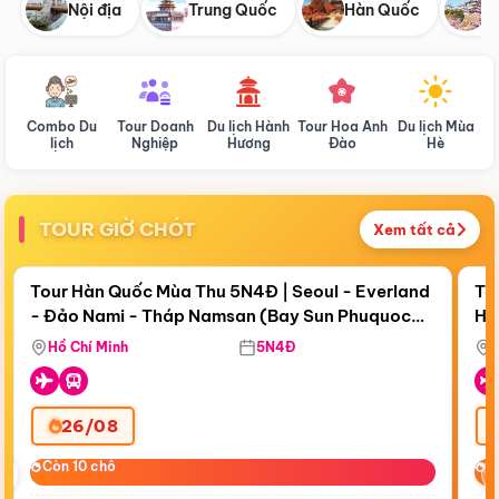
Nội địa
Trung Quốc
Hàn Quốc
N
Combo Du
Tour Doanh
Du lịch Hành
Tour Hoa Anh
Du lịch Mùa
D
lịch
Nghiệp
Hương
Đào
Hè
TOUR GIỜ CHÓT
Xem tất cả
Điểm nổi bật
Còn
19 ngày 00:29:42
Cò
Tour Hàn Quốc Mùa Thu 5N4Đ | Seoul - Everland
To
- Đảo Nami - Tháp Namsan (Bay Sun Phuquoc
Hò
Tặ
Airways)
Aq
Hồ Chí Minh
5N4Đ
26/08
‹
Còn 10 chỗ
Còn 10 chỗ
C
C