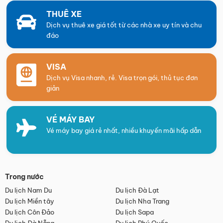
THUÊ XE
Dịch vụ thuê xe giá tốt từ các nhà xe uy tín và chu
đáo
VISA
Dịch vụ Visa nhanh, rẻ. Visa trọn gói, thủ tục đơn
giản
VÉ MÁY BAY
Vé máy bay giá rẻ nhất, nhiều khuyến mãi hấp dẫn
Trong nước
Du lịch Nam Du
Du lịch Đà Lạt
Du lịch Miền tây
Du lịch Nha Trang
Du lịch Côn Đảo
Du lịch Sapa