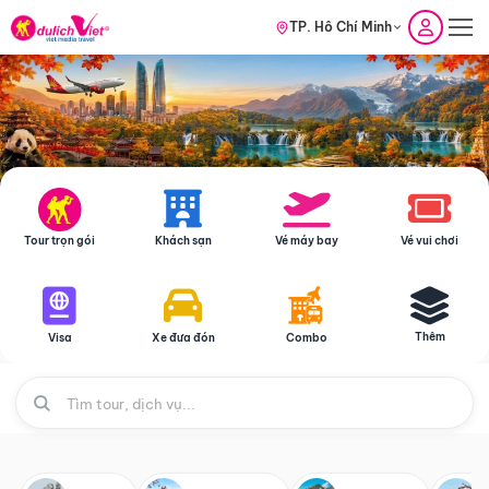
TP. Hồ Chí Minh
Tour trọn gói
Khách sạn
Vé máy bay
Vé vui chơi
Thêm
Visa
Xe đưa đón
Combo