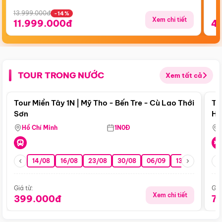
13.999.000đ
-14%
Xem chi tiết
11.999.000đ
4
TOUR TRONG NƯỚC
Xem tất cả
Điểm nổi bật
Tour Miền Tây 1N | Mỹ Tho - Bến Tre - Cù Lao Thới
To
Sơn
Hu
Hồ Chí Minh
1N0Đ
14/08
16/08
23/08
30/08
06/09
13/09
20/0
Giá từ:
Giá
Xem chi tiết
399.000đ
7