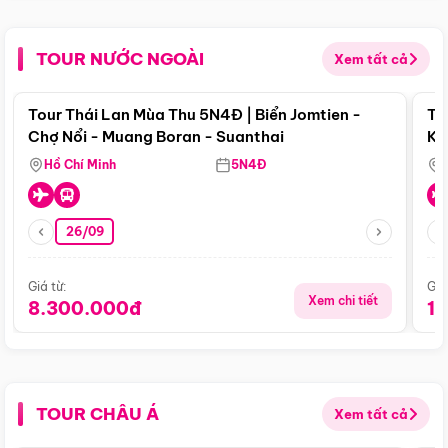
TOUR NƯỚC NGOÀI
Xem tất cả
Điểm nổi bật
Tour Thái Lan Mùa Thu 5N4Đ | Biển Jomtien -
To
Chợ Nổi - Muang Boran - Suanthai
Ku
Si
Hồ Chí Minh
5N4Đ
26/09
Giá từ:
Giá
Xem chi tiết
8.300.000đ
1
TOUR CHÂU Á
Xem tất cả
Điểm nổi bật