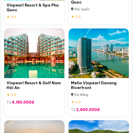
Quoc
Vinpearl Resort & Spa Phu
Phú Quốc
Quoc
★ 5.0
★ 5.0
Vinpearl Resort & Golf Nam
Melia Vinpearl Danang
Hội An
Riverfront
★ 5.0
Đà Nẵng
Từ
4,150,000đ
★ 5.0
Từ
2,400,000đ