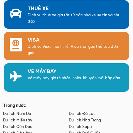
THUÊ XE
Dịch vụ thuê xe giá tốt từ các nhà xe uy tín và chu
đáo
VISA
Dịch vụ Visa nhanh, rẻ. Visa trọn gói, thủ tục đơn
giản
VÉ MÁY BAY
Vé máy bay giá rẻ nhất, nhiều khuyến mãi hấp dẫn
Trong nước
Du lịch Nam Du
Du lịch Đà Lạt
Du lịch Miền tây
Du lịch Nha Trang
Du lịch Côn Đảo
Du lịch Sapa