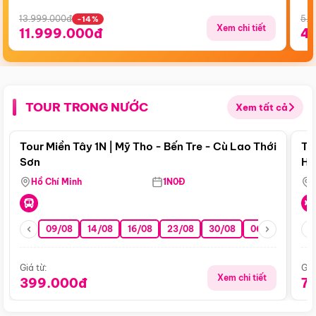
13.999.000đ
5.5
-14%
Xem chi tiết
11.999.000đ
4
TOUR TRONG NƯỚC
Xem tất cả
Điểm nổi bật
Tour Miền Tây 1N | Mỹ Tho - Bến Tre - Cù Lao Thới
To
Sơn
Hu
Hồ Chí Minh
1N0Đ
09/08
14/08
16/08
23/08
30/08
06/09
13/0
Giá từ:
Giá
Xem chi tiết
399.000đ
7