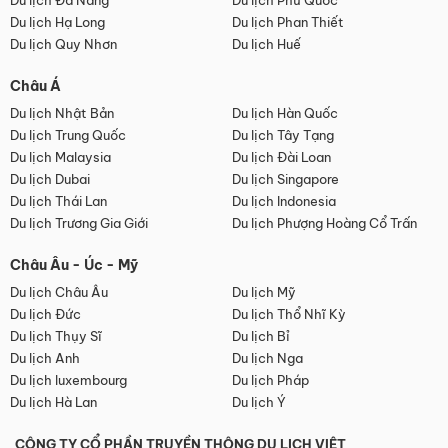
Du lịch Đà Nẵng
Du lịch Phú Quốc
Du lịch Hạ Long
Du lịch Phan Thiết
Du lịch Quy Nhơn
Du lịch Huế
Châu Á
Du lịch Nhật Bản
Du lịch Hàn Quốc
Du lịch Trung Quốc
Du lịch Tây Tạng
Du lịch Malaysia
Du lịch Đài Loan
Du lịch Dubai
Du lịch Singapore
Du lịch Thái Lan
Du lịch Indonesia
Du lịch Trương Gia Giới
Du lịch Phượng Hoàng Cổ Trấn
Châu Âu - Úc - Mỹ
Du lịch Châu Âu
Du lịch Mỹ
Du lịch Đức
Du lịch Thổ Nhĩ Kỳ
Du lịch Thụy Sĩ
Du lịch Bỉ
Du lịch Anh
Du lịch Nga
Du lịch luxembourg
Du lịch Pháp
Du lịch Hà Lan
Du lịch Ý
CÔNG TY CỔ PHẦN TRUYỀN THÔNG DU LỊCH VIỆT