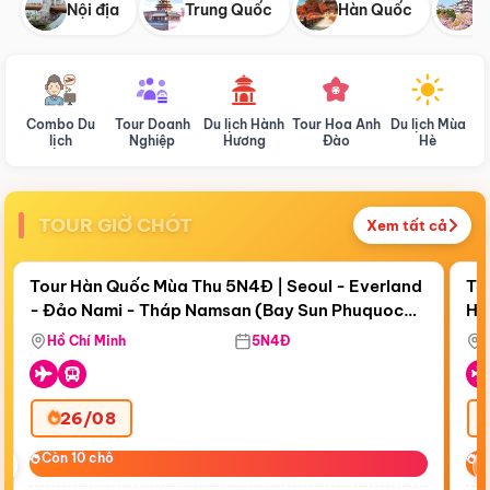
Nội địa
Trung Quốc
Hàn Quốc
N
Combo Du
Tour Doanh
Du lịch Hành
Tour Hoa Anh
Du lịch Mùa
D
lịch
Nghiệp
Hương
Đào
Hè
TOUR GIỜ CHÓT
Xem tất cả
Điểm nổi bật
Còn
18 ngày 15:58:49
Cò
Tour Hàn Quốc Mùa Thu 5N4Đ | Seoul - Everland
To
- Đảo Nami - Tháp Namsan (Bay Sun Phuquoc
Hò
Bay Sun Phuquoc Airways
Tặ
Airways)
Aq
Hồ Chí Minh
5N4Đ
26/08
‹
Còn 10 chỗ
Còn 10 chỗ
C
C