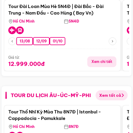
Tour Đài Loan Mùa Hè 5N4Đ | Đài Bắc - Đài
To
Trung - Nam Đầu - Cao Hùng ( Bay Vn)
Tr
Hồ Chí Minh
5N4Đ
13/08
12/09
01/10
Giá từ:
Giá
Xem chi tiết
12.999.000đ
1
TOUR DU LỊCH ÂU-ÚC-MỸ-PHI
Xem tất cả
Điểm nổi bật
Tour Thổ Nhĩ Kỳ Mùa Thu 8N7Đ | Istanbul -
To
Cappadocia - Pamukkale
Đế
Hồ Chí Minh
8N7Đ