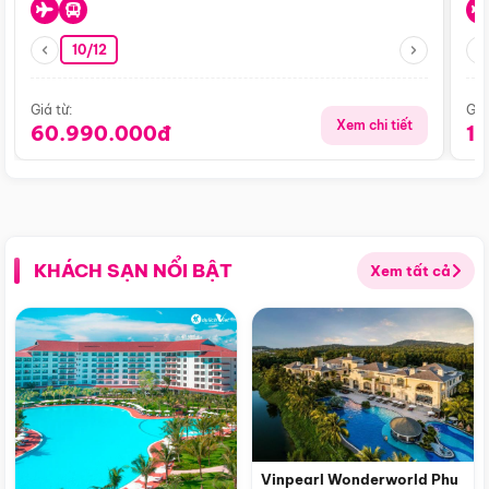
10/12
Giá từ:
Giá
Xem chi tiết
60.990.000đ
1
KHÁCH SẠN NỔI BẬT
Xem tất cả
Vinpearl Wonderworld Phu