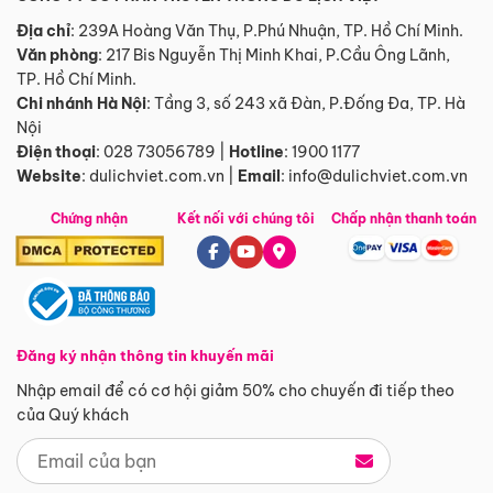
Địa chỉ
: 239A Hoàng Văn Thụ, P.Phú Nhuận, TP. Hồ Chí Minh.
Văn phòng
:
217 Bis Nguyễn Thị Minh Khai, P.Cầu Ông Lãnh,
TP. Hồ Chí Minh.
Chi nhánh Hà Nội
:
Tầng 3, số 243 xã Đàn, P.Đống Đa, TP. Hà
Nội
Điện thoại
:
028 73056789
|
Hotline
:
1900 1177
Website
:
dulichviet.com.vn
|
Email
:
info@dulichviet.com.vn
Chứng nhận
Kết nối với chúng tôi
Chấp nhận thanh toán
Đăng ký nhận thông tin khuyến mãi
Nhập email để có cơ hội giảm 50% cho chuyến đi tiếp theo
của Quý khách