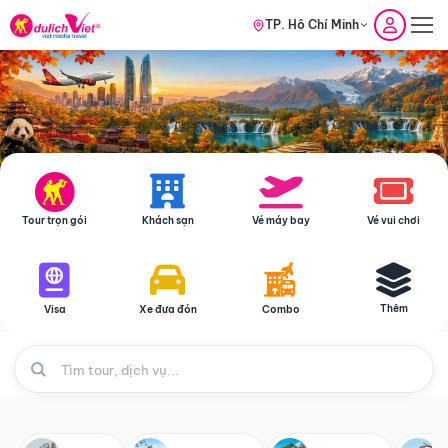
TP. Hồ Chí Minh
Tour trọn gói
Khách sạn
Vé máy bay
Vé vui chơi
Thêm
Visa
Xe đưa đón
Combo