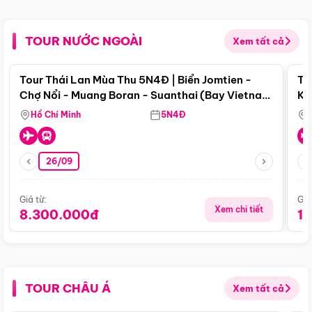
TOUR NƯỚC NGOÀI
Xem tất cả
Điểm nổi bật
Tour Thái Lan Mùa Thu 5N4Đ | Biển Jomtien -
To
Chợ Nổi - Muang Boran - Suanthai (Bay Vietnam
Ku
Airlines)
Si
Hồ Chí Minh
5N4Đ
26/09
Giá từ:
Giá
Xem chi tiết
8.300.000đ
1
TOUR CHÂU Á
Xem tất cả
Điểm nổi bật