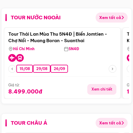
TOUR NƯỚC NGOÀI
Xem tất cả
Điểm nổi bật
Tour Thái Lan Mùa Thu 5N4Đ | Biển Jomtien -
To
Chợ Nổi - Muang Boran - Suanthai
Ku
Si
Hồ Chí Minh
5N4Đ
15/08
29/08
26/09
Giá từ:
Giá
Xem chi tiết
8.499.000đ
1
TOUR CHÂU Á
Xem tất cả
Điểm nổi bật