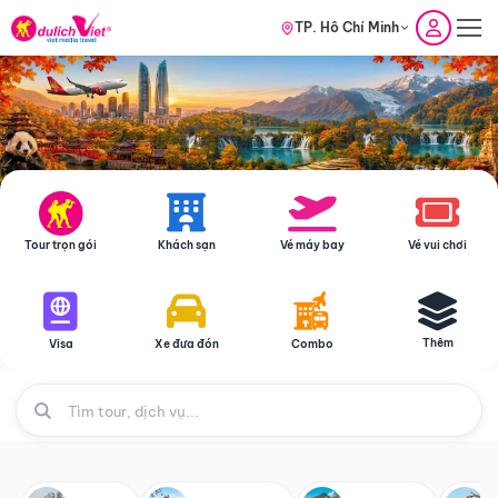
TP. Hồ Chí Minh
Tour trọn gói
Khách sạn
Vé máy bay
Vé vui chơi
Thêm
Visa
Xe đưa đón
Combo