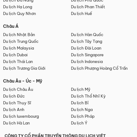
Du lịch Đà Nẵng
Du lịch Phú Quốc
Du lịch Hạ Long
Du lịch Phan Thiết
Du lịch Quy Nhơn
Du lịch Huế
Châu Á
Du lịch Nhật Bản
Du lịch Hàn Quốc
Du lịch Trung Quốc
Du lịch Tây Tạng
Du lịch Malaysia
Du lịch Đài Loan
Du lịch Dubai
Du lịch Singapore
Du lịch Thái Lan
Du lịch Indonesia
Du lịch Trương Gia Giới
Du lịch Phượng Hoàng Cổ Trấn
Châu Âu - Úc - Mỹ
Du lịch Châu Âu
Du lịch Mỹ
Du lịch Đức
Du lịch Thổ Nhĩ Kỳ
Du lịch Thụy Sĩ
Du lịch Bỉ
Du lịch Anh
Du lịch Nga
Du lịch luxembourg
Du lịch Pháp
Du lịch Hà Lan
Du lịch Ý
CÔNG TY CỔ PHẦN TRUYỀN THÔNG DU LỊCH VIỆT