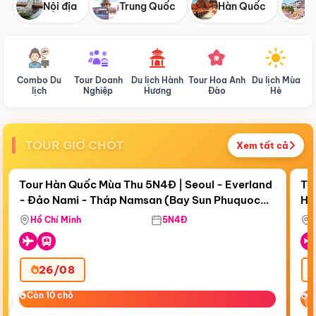
Nội địa
Trung Quốc
Hàn Quốc
N
Combo Du
Tour Doanh
Du lịch Hành
Tour Hoa Anh
Du lịch Mùa
D
lịch
Nghiệp
Hương
Đào
Hè
TOUR GIỜ CHÓT
Xem tất cả
Điểm nổi bật
Còn
19 ngày 12:46:27
Cò
Tour Hàn Quốc Mùa Thu 5N4Đ | Seoul - Everland
To
- Đảo Nami - Tháp Namsan (Bay Sun Phuquoc
Hò
Tặ
Airways)
Aq
Hồ Chí Minh
5N4Đ
26/08
‹
Còn 10 chỗ
Còn 10 chỗ
C
C