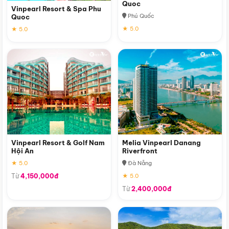
Quoc
Vinpearl Resort & Spa Phu
Phú Quốc
Quoc
★ 5.0
★ 5.0
Vinpearl Resort & Golf Nam
Melia Vinpearl Danang
Hội An
Riverfront
★ 5.0
Đà Nẵng
Từ
4,150,000đ
★ 5.0
Từ
2,400,000đ