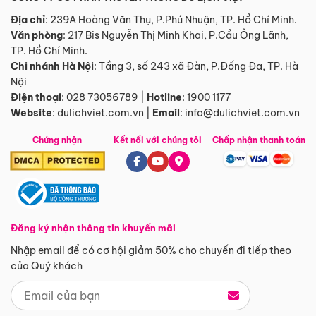
Địa chỉ
: 239A Hoàng Văn Thụ, P.Phú Nhuận, TP. Hồ Chí Minh.
Văn phòng
:
217 Bis Nguyễn Thị Minh Khai, P.Cầu Ông Lãnh,
TP. Hồ Chí Minh.
Chi nhánh Hà Nội
:
Tầng 3, số 243 xã Đàn, P.Đống Đa, TP. Hà
Nội
Điện thoại
:
028 73056789
|
Hotline
:
1900 1177
Website
:
dulichviet.com.vn
|
Email
:
info@dulichviet.com.vn
Chứng nhận
Kết nối với chúng tôi
Chấp nhận thanh toán
Đăng ký nhận thông tin khuyến mãi
Nhập email để có cơ hội giảm 50% cho chuyến đi tiếp theo
của Quý khách