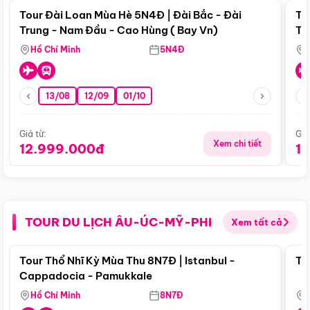
Tour Đài Loan Mùa Hè 5N4Đ | Đài Bắc - Đài
To
Trung - Nam Đầu - Cao Hùng ( Bay Vn)
Tr
Hồ Chí Minh
5N4Đ
13/08
12/09
01/10
Giá từ:
Giá
Xem chi tiết
12.999.000đ
1
TOUR DU LỊCH ÂU-ÚC-MỸ-PHI
Xem tất cả
Điểm nổi bật
Tour Thổ Nhĩ Kỳ Mùa Thu 8N7Đ | Istanbul -
To
Cappadocia - Pamukkale
Hồ Chí Minh
8N7Đ