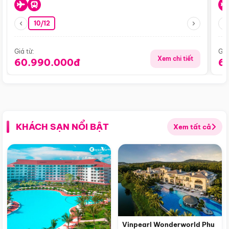
10/12
Giá từ:
Giá
Xem chi tiết
60.990.000đ
6
KHÁCH SẠN NỔI BẬT
Xem tất cả
Vinpearl Wonderworld Phu