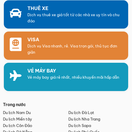
THUÊ XE
Dịch vụ thuê xe giá tốt từ các nhà xe uy tín và chu
đáo
VISA
Dịch vụ Visa nhanh, rẻ. Visa trọn gói, thủ tục đơn
giản
VÉ MÁY BAY
Vé máy bay giá rẻ nhất, nhiều khuyến mãi hấp dẫn
Trong nước
Du lịch Nam Du
Du lịch Đà Lạt
Du lịch Miền tây
Du lịch Nha Trang
Du lịch Côn Đảo
Du lịch Sapa