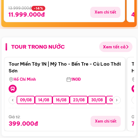
13.999.000đ
-14%
Xem chi tiết
11.999.000đ
4
TOUR TRONG NƯỚC
Xem tất cả
Điểm nổi bật
Tour Miền Tây 1N | Mỹ Tho - Bến Tre - Cù Lao Thới
To
Sơn
Hu
Hồ Chí Minh
1N0Đ
09/08
14/08
16/08
23/08
30/08
06/09
13/0
Giá từ:
Giá
Xem chi tiết
399.000đ
7