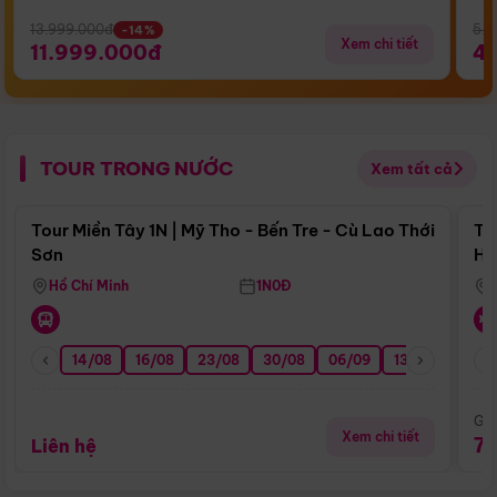
13.999.000đ
5.5
-14%
Xem chi tiết
11.999.000đ
4
TOUR TRONG NƯỚC
Xem tất cả
Điểm nổi bật
Tour Miền Tây 1N | Mỹ Tho - Bến Tre - Cù Lao Thới
To
Sơn
Hu
Hồ Chí Minh
1N0Đ
14/08
16/08
23/08
30/08
06/09
13/09
20/0
Giá
Xem chi tiết
7
Liên hệ