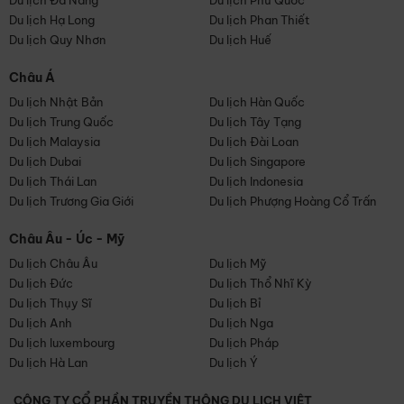
Du lịch Đà Nẵng
Du lịch Phú Quốc
Du lịch Hạ Long
Du lịch Phan Thiết
Du lịch Quy Nhơn
Du lịch Huế
Châu Á
Du lịch Nhật Bản
Du lịch Hàn Quốc
Du lịch Trung Quốc
Du lịch Tây Tạng
Du lịch Malaysia
Du lịch Đài Loan
Du lịch Dubai
Du lịch Singapore
Du lịch Thái Lan
Du lịch Indonesia
Du lịch Trương Gia Giới
Du lịch Phượng Hoàng Cổ Trấn
Châu Âu - Úc - Mỹ
Du lịch Châu Âu
Du lịch Mỹ
Du lịch Đức
Du lịch Thổ Nhĩ Kỳ
Du lịch Thụy Sĩ
Du lịch Bỉ
Du lịch Anh
Du lịch Nga
Du lịch luxembourg
Du lịch Pháp
Du lịch Hà Lan
Du lịch Ý
CÔNG TY CỔ PHẦN TRUYỀN THÔNG DU LỊCH VIỆT