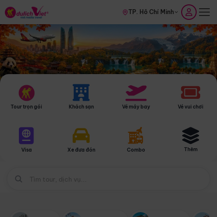
TP. Hồ Chí Minh
Tour trọn gói
Khách sạn
Vé máy bay
Vé vui chơi
Thêm
Visa
Xe đưa đón
Combo