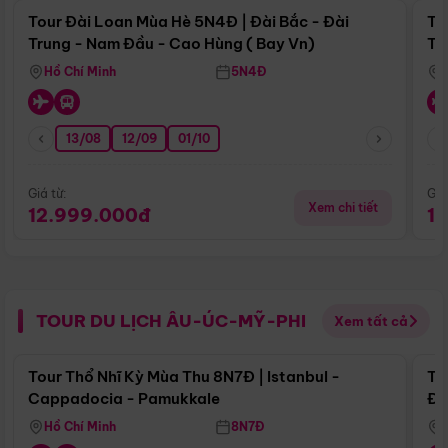
Tour Đài Loan Mùa Hè 5N4Đ | Đài Bắc - Đài
To
Trung - Nam Đầu - Cao Hùng ( Bay Vn)
Tr
Hồ Chí Minh
5N4Đ
13/08
12/09
01/10
Giá từ:
Giá
Xem chi tiết
12.999.000đ
1
TOUR DU LỊCH ÂU-ÚC-MỸ-PHI
Xem tất cả
Điểm nổi bật
Tour Thổ Nhĩ Kỳ Mùa Thu 8N7Đ | Istanbul -
To
Cappadocia - Pamukkale
Đế
Hồ Chí Minh
8N7Đ