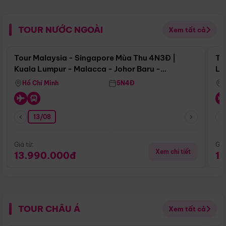
TOUR NƯỚC NGOÀI
Xem tất cả
Điểm nổi bật
Tour Malaysia - Singapore Mùa Thu 4N3Đ |
To
Kuala Lumpur - Malacca - Johor Baru -
Lử
Singapore
Hồ Chí Minh
5N4Đ
13/08
Giá từ:
Giá
Xem chi tiết
13.990.000đ
1
TOUR CHÂU Á
Xem tất cả
Điểm nổi bật