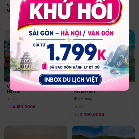
Quoc
Vinpearl Resort & Spa Phu
Phú Quốc
Quoc
★ 5.0
★ 5.0
Vinpearl Resort & Golf Nam
Melia Vinpearl Danang
Hội An
Riverfront
★ 5.0
Đà Nẵng
Từ
4,150,000đ
★ 5.0
Từ
2,400,000đ