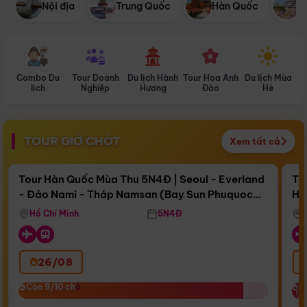
Nội địa
Trung Quốc
Hàn Quốc
N
Combo Du
Tour Doanh
Du lịch Hành
Tour Hoa Anh
Du lịch Mùa
D
lịch
Nghiệp
Hương
Đào
Hè
TOUR GIỜ CHÓT
Xem tất cả
Điểm nổi bật
Còn
17 ngày 12:53:48
Cò
Tour Hàn Quốc Mùa Thu 5N4Đ | Seoul - Everland
To
- Đảo Nami - Tháp Namsan (Bay Sun Phuquoc
Hò
Bay Sun Phuquoc Airways
Tặ
Airways)
Aq
Hồ Chí Minh
5N4Đ
26/08
‹
Còn 9/10 chỗ
Còn 9/10 chỗ
C
C