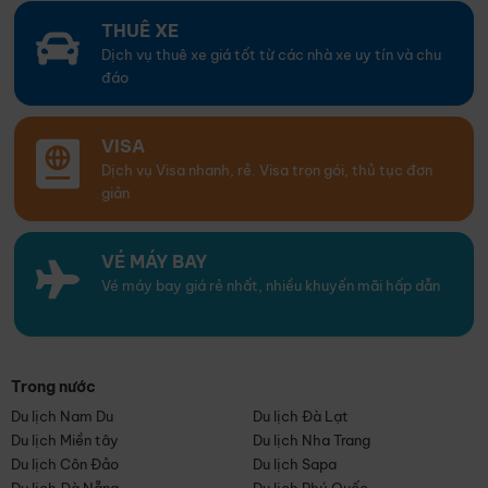
THUÊ XE
Dịch vụ thuê xe giá tốt từ các nhà xe uy tín và chu
đáo
VISA
Dịch vụ Visa nhanh, rẻ. Visa trọn gói, thủ tục đơn
giản
VÉ MÁY BAY
Vé máy bay giá rẻ nhất, nhiều khuyến mãi hấp dẫn
Trong nước
Du lịch Nam Du
Du lịch Đà Lạt
Du lịch Miền tây
Du lịch Nha Trang
Du lịch Côn Đảo
Du lịch Sapa