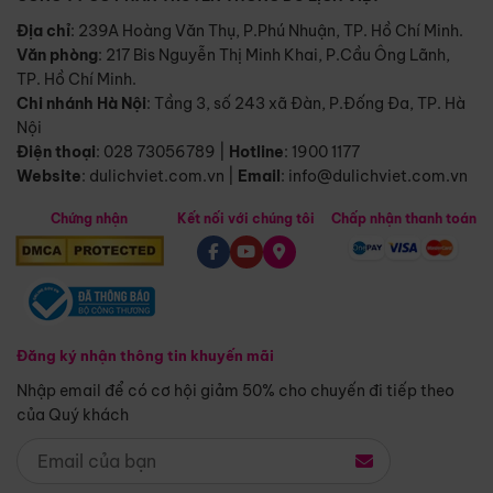
Địa chỉ
: 239A Hoàng Văn Thụ, P.Phú Nhuận, TP. Hồ Chí Minh.
Văn phòng
:
217 Bis Nguyễn Thị Minh Khai, P.Cầu Ông Lãnh,
TP. Hồ Chí Minh.
Chi nhánh Hà Nội
:
Tầng 3, số 243 xã Đàn, P.Đống Đa, TP. Hà
Nội
Điện thoại
:
028 73056789
|
Hotline
:
1900 1177
Website
:
dulichviet.com.vn
|
Email
:
info@dulichviet.com.vn
Chứng nhận
Kết nối với chúng tôi
Chấp nhận thanh toán
Đăng ký nhận thông tin khuyến mãi
Nhập email để có cơ hội giảm 50% cho chuyến đi tiếp theo
của Quý khách