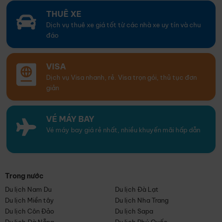
THUÊ XE
Dịch vụ thuê xe giá tốt từ các nhà xe uy tín và chu
đáo
VISA
Dịch vụ Visa nhanh, rẻ. Visa trọn gói, thủ tục đơn
giản
VÉ MÁY BAY
Vé máy bay giá rẻ nhất, nhiều khuyến mãi hấp dẫn
Trong nước
Du lịch Nam Du
Du lịch Đà Lạt
Du lịch Miền tây
Du lịch Nha Trang
Du lịch Côn Đảo
Du lịch Sapa