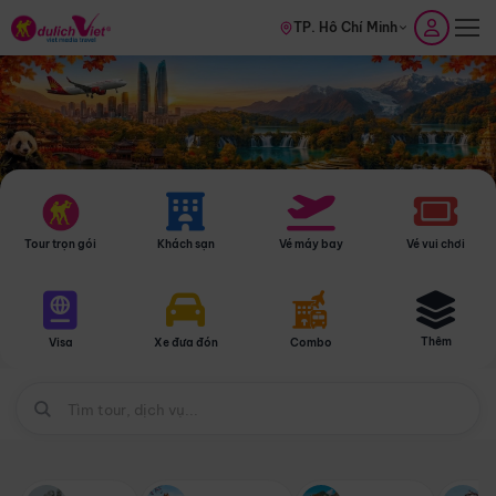
TP. Hồ Chí Minh
Tour trọn gói
Khách sạn
Vé máy bay
Vé vui chơi
Thêm
Visa
Xe đưa đón
Combo