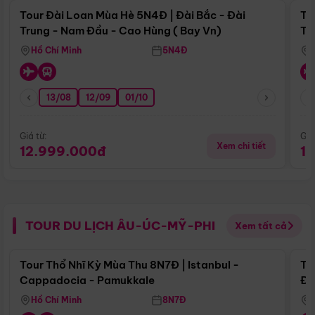
Tour Đài Loan Mùa Hè 5N4Đ | Đài Bắc - Đài
To
Trung - Nam Đầu - Cao Hùng ( Bay Vn)
Tr
Hồ Chí Minh
5N4Đ
13/08
12/09
01/10
Giá từ:
Giá
Xem chi tiết
12.999.000đ
1
TOUR DU LỊCH ÂU-ÚC-MỸ-PHI
Xem tất cả
Điểm nổi bật
Tour Thổ Nhĩ Kỳ Mùa Thu 8N7Đ | Istanbul -
To
Cappadocia - Pamukkale
Đế
Hồ Chí Minh
8N7Đ