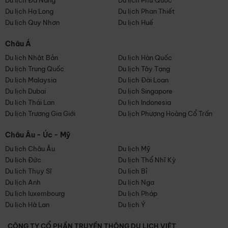
Du lịch Đà Nẵng
Du lịch Phú Quốc
Du lịch Hạ Long
Du lịch Phan Thiết
Du lịch Quy Nhơn
Du lịch Huế
Châu Á
Du lịch Nhật Bản
Du lịch Hàn Quốc
Du lịch Trung Quốc
Du lịch Tây Tạng
Du lịch Malaysia
Du lịch Đài Loan
Du lịch Dubai
Du lịch Singapore
Du lịch Thái Lan
Du lịch Indonesia
Du lịch Trương Gia Giới
Du lịch Phượng Hoàng Cổ Trấn
Châu Âu - Úc - Mỹ
Du lịch Châu Âu
Du lịch Mỹ
Du lịch Đức
Du lịch Thổ Nhĩ Kỳ
Du lịch Thụy Sĩ
Du lịch Bỉ
Du lịch Anh
Du lịch Nga
Du lịch luxembourg
Du lịch Pháp
Du lịch Hà Lan
Du lịch Ý
CÔNG TY CỔ PHẦN TRUYỀN THÔNG DU LỊCH VIỆT