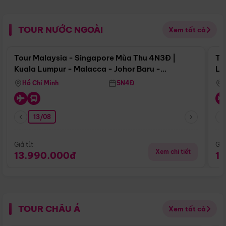
TOUR NƯỚC NGOÀI
Xem tất cả
Điểm nổi bật
Tour Malaysia - Singapore Mùa Thu 4N3Đ |
To
Kuala Lumpur - Malacca - Johor Baru -
Lử
Singapore
Hồ Chí Minh
5N4Đ
13/08
Giá từ:
Giá
Xem chi tiết
13.990.000đ
1
TOUR CHÂU Á
Xem tất cả
Điểm nổi bật