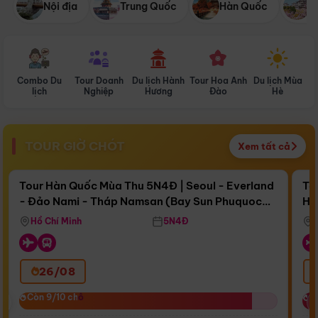
Nội địa
Trung Quốc
Hàn Quốc
N
Combo Du
Tour Doanh
Du lịch Hành
Tour Hoa Anh
Du lịch Mùa
D
lịch
Nghiệp
Hương
Đào
Hè
TOUR GIỜ CHÓT
Xem tất cả
Điểm nổi bật
Còn
17 ngày 14:45:03
Cò
Tour Hàn Quốc Mùa Thu 5N4Đ | Seoul - Everland
To
- Đảo Nami - Tháp Namsan (Bay Sun Phuquoc
Hò
Bay Sun Phuquoc Airways
Tặ
Airways)
Aq
Hồ Chí Minh
5N4Đ
26/08
‹
Còn 9/10 chỗ
Còn 9/10 chỗ
C
C