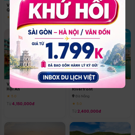
Quoc
Vinpearl Resort & Spa Phu
Phú Quốc
Quoc
★ 5.0
★ 5.0
Vinpearl Resort & Golf Nam
Melia Vinpearl Danang
Hội An
Riverfront
★ 5.0
Đà Nẵng
Từ
4,150,000đ
★ 5.0
Từ
2,400,000đ