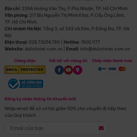
Địa chỉ
: 239A Hoàng Văn Thụ, P.Phú Nhuận, TP. Hồ Chí Minh.
Văn phòng
:
217 Bis Nguyễn Thị Minh Khai, P.Cầu Ông Lãnh,
TP. Hồ Chí Minh.
Chi nhánh Hà Nội
:
Tầng 3, số 243 xã Đàn, P.Đống Đa, TP. Hà
Nội
Điện thoại
:
028 73056789
|
Hotline
:
1900 1177
Website
:
dulichviet.com.vn
|
Email
:
info@dulichviet.com.vn
Chứng nhận
Kết nối với chúng tôi
Chấp nhận thanh toán
Đăng ký nhận thông tin khuyến mãi
Nhập email để có cơ hội giảm 50% cho chuyến đi tiếp theo
của Quý khách