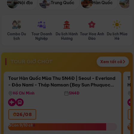
Nội địa
Trung Quốc
Hàn Quốc
N
Combo Du
Tour Doanh
Du lịch Hành
Tour Hoa Anh
Du lịch Mùa
D
lịch
Nghiệp
Hương
Đào
Hè
TOUR GIỜ CHÓT
Xem tất cả
Điểm nổi bật
Còn
16 ngày 08:19:49
Cò
Tour Hàn Quốc Mùa Thu 5N4Đ | Seoul - Everland
To
- Đảo Nami - Tháp Namsan (Bay Sun Phuquoc
Hò
Bay Sun Phuquoc Airways
Tặ
Airways)
Aq
Hồ Chí Minh
5N4Đ
26/08
‹
Còn 9/10 chỗ
Còn 9/10 chỗ
C
C