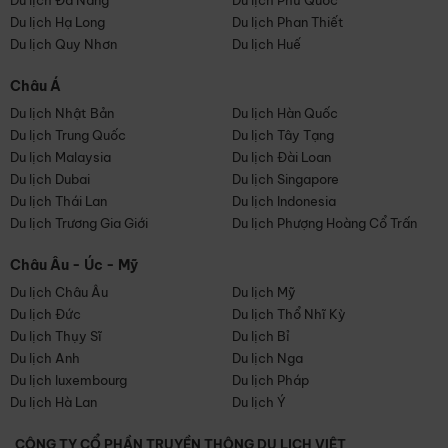
Du lịch Đà Nẵng
Du lịch Phú Quốc
Du lịch Hạ Long
Du lịch Phan Thiết
Du lịch Quy Nhơn
Du lịch Huế
Châu Á
Du lịch Nhật Bản
Du lịch Hàn Quốc
Du lịch Trung Quốc
Du lịch Tây Tạng
Du lịch Malaysia
Du lịch Đài Loan
Du lịch Dubai
Du lịch Singapore
Du lịch Thái Lan
Du lịch Indonesia
Du lịch Trương Gia Giới
Du lịch Phượng Hoàng Cổ Trấn
Châu Âu - Úc - Mỹ
Du lịch Châu Âu
Du lịch Mỹ
Du lịch Đức
Du lịch Thổ Nhĩ Kỳ
Du lịch Thụy Sĩ
Du lịch Bỉ
Du lịch Anh
Du lịch Nga
Du lịch luxembourg
Du lịch Pháp
Du lịch Hà Lan
Du lịch Ý
CÔNG TY CỔ PHẦN TRUYỀN THÔNG DU LỊCH VIỆT