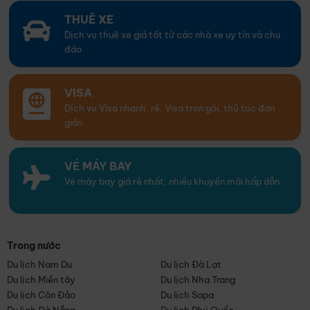
THUÊ XE
Dịch vụ thuê xe giá tốt từ các nhà xe uy tín và chu
đáo
VISA
Dịch vụ Visa nhanh, rẻ. Visa trọn gói, thủ tục đơn
giản
VÉ MÁY BAY
Vé máy bay giá rẻ nhất, nhiều khuyến mãi hấp dẫn
Trong nước
Du lịch Nam Du
Du lịch Đà Lạt
Du lịch Miền tây
Du lịch Nha Trang
Du lịch Côn Đảo
Du lịch Sapa