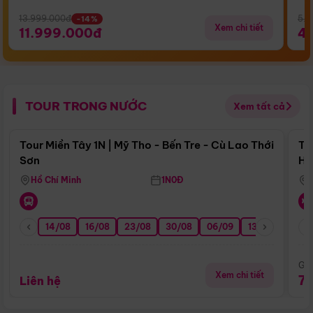
13.999.000đ
5.5
-14%
Xem chi tiết
11.999.000đ
4
TOUR TRONG NƯỚC
Xem tất cả
Điểm nổi bật
Tour Miền Tây 1N | Mỹ Tho - Bến Tre - Cù Lao Thới
To
Sơn
Hu
Hồ Chí Minh
1N0Đ
14/08
16/08
23/08
30/08
06/09
13/09
20/0
Giá
Xem chi tiết
7
Liên hệ