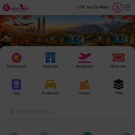
TP. Hồ Chí Minh
Tour trọn gói
Khách sạn
Vé máy bay
Vé vui chơi
Thêm
Visa
Xe đưa đón
Combo