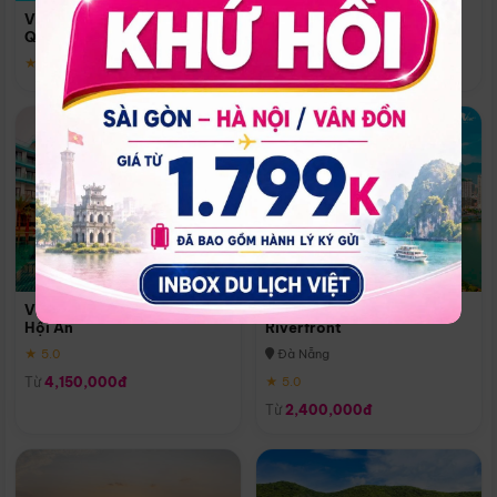
Quoc
Vinpearl Resort & Spa Phu
Phú Quốc
Quoc
★ 5.0
★ 5.0
Vinpearl Resort & Golf Nam
Melia Vinpearl Danang
Hội An
Riverfront
★ 5.0
Đà Nẵng
Từ
4,150,000đ
★ 5.0
Từ
2,400,000đ