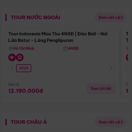
TOUR NƯỚC NGOÀI
Xem tất cả
Điểm nổi bật
Tour Indonesia Mùa Thu 4N3Đ | Đảo Bali - Núi
To
Lửa Batur - Làng Penglipuran
Tr
Hồ Chí Minh
4N3Đ
07/11
Giá từ:
Giá
Xem chi tiết
12.190.000đ
1
TOUR CHÂU Á
Xem tất cả
Điểm nổi bật