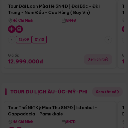
Tour Đài Loan Mùa Hè 5N4Đ | Đài Bắc - Đài
To
Trung - Nam Đầu - Cao Hùng ( Bay Vn)
Tr
Hồ Chí Minh
5N4Đ
12/09
01/10
Giá từ:
Giá
Xem chi tiết
12.999.000đ
1
TOUR DU LỊCH ÂU-ÚC-MỸ-PHI
Xem tất cả
Điểm nổi bật
Tour Thổ Nhĩ Kỳ Mùa Thu 8N7Đ | Istanbul -
To
Cappadocia - Pamukkale
Đế
Hồ Chí Minh
8N7Đ