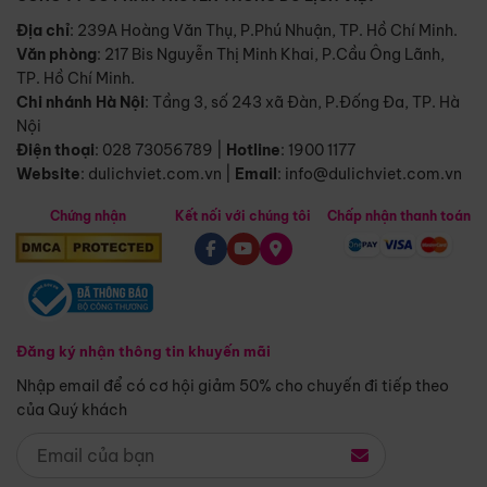
Địa chỉ
: 239A Hoàng Văn Thụ, P.Phú Nhuận, TP. Hồ Chí Minh.
Văn phòng
:
217 Bis Nguyễn Thị Minh Khai, P.Cầu Ông Lãnh,
TP. Hồ Chí Minh.
Chi nhánh Hà Nội
:
Tầng 3, số 243 xã Đàn, P.Đống Đa, TP. Hà
Nội
Điện thoại
:
028 73056789
|
Hotline
:
1900 1177
Website
:
dulichviet.com.vn
|
Email
:
info@dulichviet.com.vn
Chứng nhận
Kết nối với chúng tôi
Chấp nhận thanh toán
Đăng ký nhận thông tin khuyến mãi
Nhập email để có cơ hội giảm 50% cho chuyến đi tiếp theo
của Quý khách