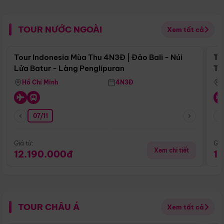
TOUR NƯỚC NGOÀI
Xem tất cả
Điểm nổi bật
Tour Indonesia Mùa Thu 4N3Đ | Đảo Bali - Núi
To
Lửa Batur - Làng Penglipuran
Tr
Hồ Chí Minh
4N3Đ
07/11
Giá từ:
Giá
Xem chi tiết
12.190.000đ
1
TOUR CHÂU Á
Xem tất cả
Điểm nổi bật