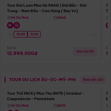
Tour Đài Loan Mùa Hè 5N4Đ | Đài Bắc - Đài
To
Trung - Nam Đầu - Cao Hùng ( Bay Vn)
Tr
Hồ Chí Minh
5N4Đ
12/09
01/10
Giá từ:
Giá
Xem chi tiết
12.999.000đ
1
TOUR DU LỊCH ÂU-ÚC-MỸ-PHI
Xem tất cả
Điểm nổi bật
Tour Thổ Nhĩ Kỳ Mùa Thu 8N7Đ | Istanbul -
To
Cappadocia - Pamukkale
Đế
Hồ Chí Minh
8N7Đ