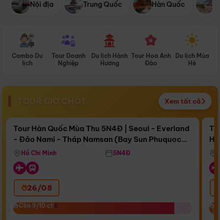
Nội địa
Trung Quốc
Hàn Quốc
N
Combo Du
Tour Doanh
Du lịch Hành
Tour Hoa Anh
Du lịch Mùa
D
lịch
Nghiệp
Hương
Đào
Hè
TOUR GIỜ CHÓT
Xem tất cả
Điểm nổi bật
Còn
16 ngày 08:54:10
Cò
Tour Hàn Quốc Mùa Thu 5N4Đ | Seoul - Everland
To
- Đảo Nami - Tháp Namsan (Bay Sun Phuquoc
Hò
Bay Sun Phuquoc Airways
Tặ
Airways)
Aq
Hồ Chí Minh
5N4Đ
26/08
‹
Còn 9/10 chỗ
Còn 9/10 chỗ
C
C