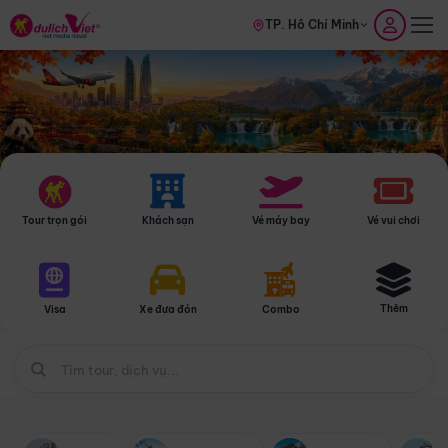
TP. Hồ Chí Minh
Tour trọn gói
Khách sạn
Vé máy bay
Vé vui chơi
Thêm
Visa
Xe đưa đón
Combo