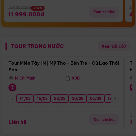
13.999.000đ
5.5
-14%
Xem chi tiết
11.999.000đ
4
TOUR TRONG NƯỚC
Xem tất cả
Điểm nổi bật
Tour Miền Tây 1N | Mỹ Tho - Bến Tre - Cù Lao Thới
To
Sơn
Hu
Hồ Chí Minh
1N0Đ
14/08
16/08
23/08
30/08
06/09
13/09
20/0
Giá
Xem chi tiết
7
Liên hệ