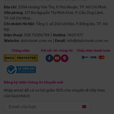
Địa chỉ
: 239A Hoàng Văn Thụ, P.Phú Nhuận, TP. Hồ Chí Minh.
Văn phòng
:
217 Bis Nguyễn Thị Minh Khai, P.Cầu Ông Lãnh,
TP. Hồ Chí Minh.
Chi nhánh Hà Nội
:
Tầng 3, số 243 xã Đàn, P.Đống Đa, TP. Hà
Nội
Điện thoại
:
028 73056789
|
Hotline
:
1900 1177
Website
:
dulichviet.com.vn
|
Email
:
info@dulichviet.com.vn
Chứng nhận
Kết nối với chúng tôi
Chấp nhận thanh toán
Đăng ký nhận thông tin khuyến mãi
Nhập email để có cơ hội giảm 50% cho chuyến đi tiếp theo
của Quý khách