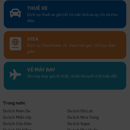
THUÊ XE
Dịch vụ thuê xe giá tốt từ các nhà xe uy tín và chu
đáo
VISA
Dịch vụ Visa nhanh, rẻ. Visa trọn gói, thủ tục đơn
giản
VÉ MÁY BAY
Vé máy bay giá rẻ nhất, nhiều khuyến mãi hấp dẫn
Trong nước
Du lịch Nam Du
Du lịch Đà Lạt
Du lịch Miền tây
Du lịch Nha Trang
Du lịch Côn Đảo
Du lịch Sapa