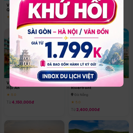
Quoc
Vinpearl Resort & Spa Phu
Phú Quốc
Quoc
★ 5.0
★ 5.0
Vinpearl Resort & Golf Nam
Melia Vinpearl Danang
Hội An
Riverfront
★ 5.0
Đà Nẵng
Từ
4,150,000đ
★ 5.0
Từ
2,400,000đ