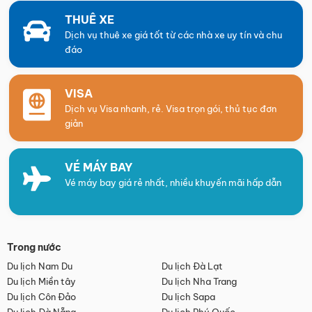
THUÊ XE
Dịch vụ thuê xe giá tốt từ các nhà xe uy tín và chu
đáo
VISA
Dịch vụ Visa nhanh, rẻ. Visa trọn gói, thủ tục đơn
giản
VÉ MÁY BAY
Vé máy bay giá rẻ nhất, nhiều khuyến mãi hấp dẫn
Trong nước
Du lịch Nam Du
Du lịch Đà Lạt
Du lịch Miền tây
Du lịch Nha Trang
Du lịch Côn Đảo
Du lịch Sapa