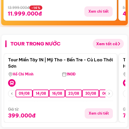
13.999.000đ
5.5
-14%
Xem chi tiết
11.999.000đ
4
TOUR TRONG NƯỚC
Xem tất cả
Điểm nổi bật
Tour Miền Tây 1N | Mỹ Tho - Bến Tre - Cù Lao Thới
To
Sơn
Hu
Hồ Chí Minh
1N0Đ
09/08
14/08
16/08
23/08
30/08
06/09
13/0
Giá từ:
Giá
Xem chi tiết
399.000đ
7