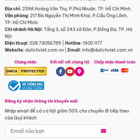
Địa chỉ
: 239A Hoàng Văn Thụ, P.Phú Nhuận, TP. Hồ Chí Minh.
Văn phòng
:
217 Bis Nguyễn Thị Minh Khai, P.Cầu Ông Lãnh,
TP. Hồ Chí Minh.
Chi nhánh Hà Nội
:
Tầng 3, số 243 xã Đàn, P.Đống Đa, TP. Hà
Nội
Điện thoại
:
028 73056789
|
Hotline
:
1900 1177
Website
:
dulichviet.com.vn
|
Email
:
info@dulichviet.com.vn
Chứng nhận
Kết nối với chúng tôi
Chấp nhận thanh toán
Đăng ký nhận thông tin khuyến mãi
Nhập email để có cơ hội giảm 50% cho chuyến đi tiếp theo
của Quý khách