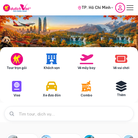
TP. Hồ Chí Minh
Tour trọn gói
Khách sạn
Vé máy bay
Vé vui chơi
Thêm
Visa
Xe đưa đón
Combo