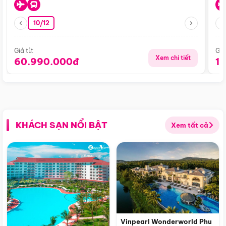
10/12
Giá từ:
Giá
Xem chi tiết
60.990.000đ
1
KHÁCH SẠN NỔI BẬT
Xem tất cả
Vinpearl Wonderworld Phu