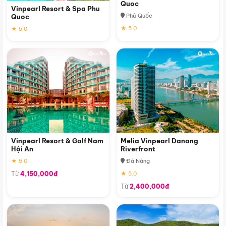
Quoc
Vinpearl Resort & Spa Phu
Phú Quốc
Quoc
★ 5.0
★ 5.0
Vinpearl Resort & Golf Nam
Melia Vinpearl Danang
Hội An
Riverfront
★ 5.0
Đà Nẵng
Từ
4,150,000đ
★ 5.0
Từ
2,400,000đ