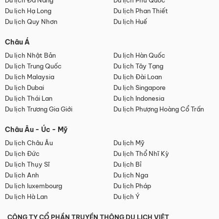
Du lịch Đà Nẵng
Du lịch Phú Quốc
Du lịch Hạ Long
Du lịch Phan Thiết
Du lịch Quy Nhơn
Du lịch Huế
Châu Á
Du lịch Nhật Bản
Du lịch Hàn Quốc
Du lịch Trung Quốc
Du lịch Tây Tạng
Du lịch Malaysia
Du lịch Đài Loan
Du lịch Dubai
Du lịch Singapore
Du lịch Thái Lan
Du lịch Indonesia
Du lịch Trương Gia Giới
Du lịch Phượng Hoàng Cổ Trấn
Châu Âu - Úc - Mỹ
Du lịch Châu Âu
Du lịch Mỹ
Du lịch Đức
Du lịch Thổ Nhĩ Kỳ
Du lịch Thụy Sĩ
Du lịch Bỉ
Du lịch Anh
Du lịch Nga
Du lịch luxembourg
Du lịch Pháp
Du lịch Hà Lan
Du lịch Ý
CÔNG TY CỔ PHẦN TRUYỀN THÔNG DU LỊCH VIỆT