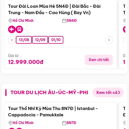
Tour Đài Loan Mùa Hè 5N4Đ | Đài Bắc - Đài
To
Trung - Nam Đầu - Cao Hùng ( Bay Vn)
Tr
Hồ Chí Minh
5N4Đ
13/08
12/09
01/10
Giá từ:
Giá
Xem chi tiết
12.999.000đ
1
TOUR DU LỊCH ÂU-ÚC-MỸ-PHI
Xem tất cả
Điểm nổi bật
Tour Thổ Nhĩ Kỳ Mùa Thu 8N7Đ | Istanbul -
To
Cappadocia - Pamukkale
Đế
Hồ Chí Minh
8N7Đ