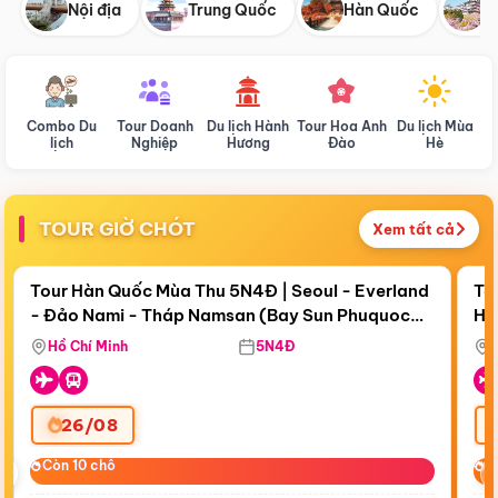
Nội địa
Trung Quốc
Hàn Quốc
N
Combo Du
Tour Doanh
Du lịch Hành
Tour Hoa Anh
Du lịch Mùa
D
lịch
Nghiệp
Hương
Đào
Hè
TOUR GIỜ CHÓT
Xem tất cả
Điểm nổi bật
Còn
18 ngày 19:04:42
Cò
Tour Hàn Quốc Mùa Thu 5N4Đ | Seoul - Everland
To
- Đảo Nami - Tháp Namsan (Bay Sun Phuquoc
Hò
Bay Sun Phuquoc Airways
Tặ
Airways)
Aq
Hồ Chí Minh
5N4Đ
26/08
‹
Còn 10 chỗ
Còn 10 chỗ
C
C