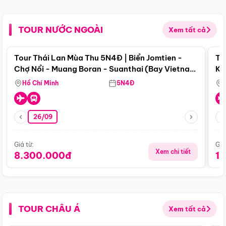
TOUR NƯỚC NGOÀI
Xem tất cả
Điểm nổi bật
Tour Thái Lan Mùa Thu 5N4Đ | Biển Jomtien -
To
Chợ Nổi - Muang Boran - Suanthai (Bay Vietnam
Ku
Airlines)
Si
Hồ Chí Minh
5N4Đ
26/09
Giá từ:
Giá
Xem chi tiết
8.300.000đ
1
TOUR CHÂU Á
Xem tất cả
Điểm nổi bật