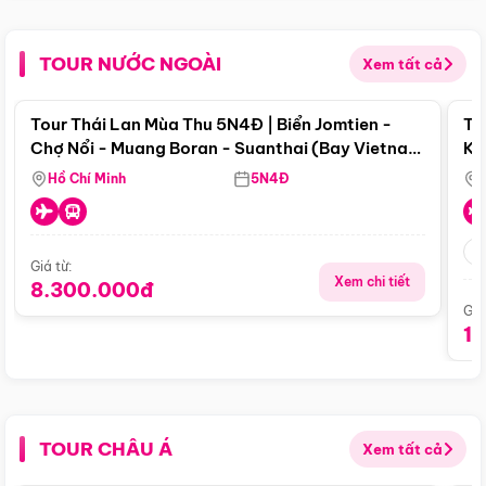
TOUR NƯỚC NGOÀI
Xem tất cả
Điểm nổi bật
Tour Thái Lan Mùa Thu 5N4Đ | Biển Jomtien -
To
Chợ Nổi - Muang Boran - Suanthai (Bay Vietnam
Ku
Airlines)
Si
Hồ Chí Minh
5N4Đ
Giá từ:
Xem chi tiết
8.300.000đ
Giá
1
TOUR CHÂU Á
Xem tất cả
Điểm nổi bật