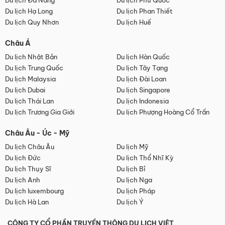
Du lịch Đà Nẵng
Du lịch Phú Quốc
Du lịch Hạ Long
Du lịch Phan Thiết
Du lịch Quy Nhơn
Du lịch Huế
Châu Á
Du lịch Nhật Bản
Du lịch Hàn Quốc
Du lịch Trung Quốc
Du lịch Tây Tạng
Du lịch Malaysia
Du lịch Đài Loan
Du lịch Dubai
Du lịch Singapore
Du lịch Thái Lan
Du lịch Indonesia
Du lịch Trương Gia Giới
Du lịch Phượng Hoàng Cổ Trấn
Châu Âu - Úc - Mỹ
Du lịch Châu Âu
Du lịch Mỹ
Du lịch Đức
Du lịch Thổ Nhĩ Kỳ
Du lịch Thụy Sĩ
Du lịch Bỉ
Du lịch Anh
Du lịch Nga
Du lịch luxembourg
Du lịch Pháp
Du lịch Hà Lan
Du lịch Ý
CÔNG TY CỔ PHẦN TRUYỀN THÔNG DU LỊCH VIỆT