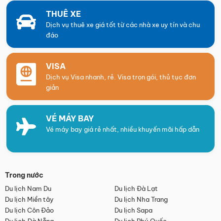
THUÊ XE
Dịch vụ thuê xe giá tốt từ các nhà xe uy tín và chu
đáo
VISA
Dịch vụ Visa nhanh, rẻ. Visa trọn gói, thủ tục đơn
giản
VÉ MÁY BAY
Vé máy bay giá rẻ nhất, nhiều khuyến mãi hấp dẫn
Trong nước
Du lịch Nam Du
Du lịch Đà Lạt
Du lịch Miền tây
Du lịch Nha Trang
Du lịch Côn Đảo
Du lịch Sapa