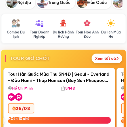
Nội địa
Trung Quốc
Hàn Quốc
N
Combo Du
Tour Doanh
Du lịch Hành
Tour Hoa Anh
Du lịch Mùa
D
lịch
Nghiệp
Hương
Đào
Hè
TOUR GIỜ CHÓT
Xem tất cả
Điểm nổi bật
Còn
18 ngày 14:50:57
Cò
Tour Hàn Quốc Mùa Thu 5N4Đ | Seoul - Everland
To
- Đảo Nami - Tháp Namsan (Bay Sun Phuquoc
Hò
Bay Sun Phuquoc Airways
Tặ
Airways)
Aq
Hồ Chí Minh
5N4Đ
26/08
‹
Còn 10 chỗ
Còn 10 chỗ
C
C