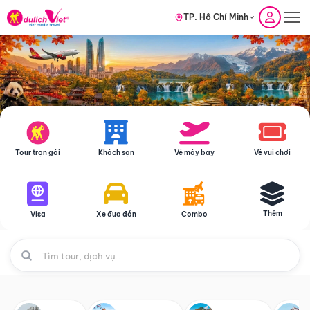
TP. Hồ Chí Minh
Tour trọn gói
Khách sạn
Vé máy bay
Vé vui chơi
Thêm
Visa
Xe đưa đón
Combo