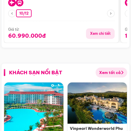
10/12
Giá từ:
Giá
Xem chi tiết
60.990.000đ
1
KHÁCH SẠN NỔI BẬT
Xem tất cả
Vinpearl Wonderworld Phu