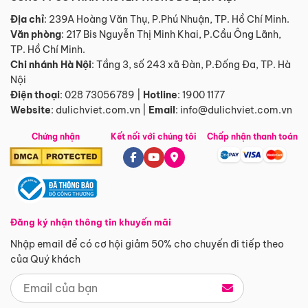
Địa chỉ
: 239A Hoàng Văn Thụ, P.Phú Nhuận, TP. Hồ Chí Minh.
Văn phòng
:
217 Bis Nguyễn Thị Minh Khai, P.Cầu Ông Lãnh,
TP. Hồ Chí Minh.
Chi nhánh Hà Nội
:
Tầng 3, số 243 xã Đàn, P.Đống Đa, TP. Hà
Nội
Điện thoại
:
028 73056789
|
Hotline
:
1900 1177
Website
:
dulichviet.com.vn
|
Email
:
info@dulichviet.com.vn
Chứng nhận
Kết nối với chúng tôi
Chấp nhận thanh toán
Đăng ký nhận thông tin khuyến mãi
Nhập email để có cơ hội giảm 50% cho chuyến đi tiếp theo
của Quý khách