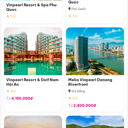
Quoc
Vinpearl Resort & Spa Phu
Phú Quốc
Quoc
★ 5.0
★ 5.0
Vinpearl Resort & Golf Nam
Melia Vinpearl Danang
Hội An
Riverfront
★ 5.0
Đà Nẵng
Từ
4,150,000đ
★ 5.0
Từ
2,400,000đ