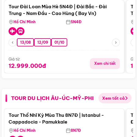
Tour Đài Loan Mùa Hè 5N4Đ | Đài Bắc - Đài
To
Trung - Nam Đầu - Cao Hùng ( Bay Vn)
Tr
Hồ Chí Minh
5N4Đ
13/08
12/09
01/10
Giá từ:
Giá
Xem chi tiết
12.999.000đ
1
TOUR DU LỊCH ÂU-ÚC-MỸ-PHI
Xem tất cả
Điểm nổi bật
Tour Thổ Nhĩ Kỳ Mùa Thu 8N7Đ | Istanbul -
To
Cappadocia - Pamukkale
Đế
Hồ Chí Minh
8N7Đ