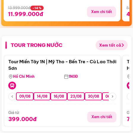
13.999.000đ
5.5
-14%
Xem chi tiết
11.999.000đ
4
TOUR TRONG NƯỚC
Xem tất cả
Điểm nổi bật
Tour Miền Tây 1N | Mỹ Tho - Bến Tre - Cù Lao Thới
To
Sơn
Hu
Hồ Chí Minh
1N0Đ
09/08
14/08
16/08
23/08
30/08
06/09
13/0
Giá từ:
Giá
Xem chi tiết
399.000đ
7