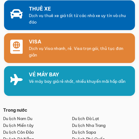
THUÊ XE
Dịch vụ thuê xe giá tốt từ các nhà xe uy tín và chu
đáo
VISA
Dịch vụ Visa nhanh, rẻ. Visa trọn gói, thủ tục đơn
giản
VÉ MÁY BAY
Vé máy bay giá rẻ nhất, nhiều khuyến mãi hấp dẫn
Trong nước
Du lịch Nam Du
Du lịch Đà Lạt
Du lịch Miền tây
Du lịch Nha Trang
Du lịch Côn Đảo
Du lịch Sapa