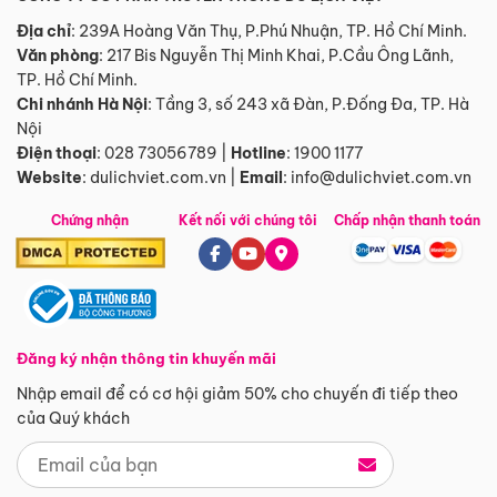
Địa chỉ
: 239A Hoàng Văn Thụ, P.Phú Nhuận, TP. Hồ Chí Minh.
Văn phòng
:
217 Bis Nguyễn Thị Minh Khai, P.Cầu Ông Lãnh,
TP. Hồ Chí Minh.
Chi nhánh Hà Nội
:
Tầng 3, số 243 xã Đàn, P.Đống Đa, TP. Hà
Nội
Điện thoại
:
028 73056789
|
Hotline
:
1900 1177
Website
:
dulichviet.com.vn
|
Email
:
info@dulichviet.com.vn
Chứng nhận
Kết nối với chúng tôi
Chấp nhận thanh toán
Đăng ký nhận thông tin khuyến mãi
Nhập email để có cơ hội giảm 50% cho chuyến đi tiếp theo
của Quý khách