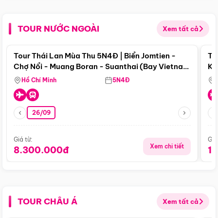
TOUR NƯỚC NGOÀI
Xem tất cả
Điểm nổi bật
Tour Thái Lan Mùa Thu 5N4Đ | Biển Jomtien -
To
Chợ Nổi - Muang Boran - Suanthai (Bay Vietnam
Ku
Airlines)
Si
Hồ Chí Minh
5N4Đ
26/09
Giá từ:
Giá
Xem chi tiết
8.300.000đ
1
TOUR CHÂU Á
Xem tất cả
Điểm nổi bật