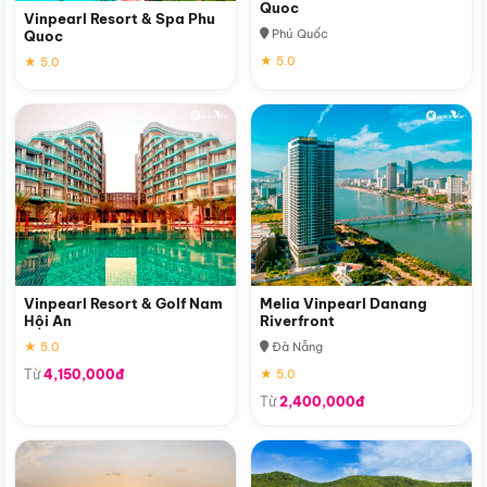
Quoc
Vinpearl Resort & Spa Phu
Phú Quốc
Quoc
★ 5.0
★ 5.0
Vinpearl Resort & Golf Nam
Melia Vinpearl Danang
Hội An
Riverfront
★ 5.0
Đà Nẵng
Từ
4,150,000đ
★ 5.0
Từ
2,400,000đ