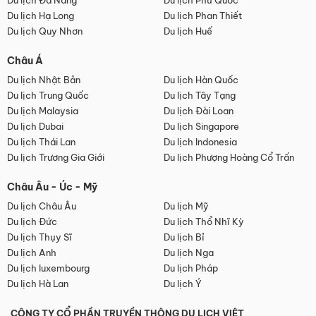
Du lịch Đà Nẵng
Du lịch Phú Quốc
Du lịch Hạ Long
Du lịch Phan Thiết
Du lịch Quy Nhơn
Du lịch Huế
Châu Á
Du lịch Nhật Bản
Du lịch Hàn Quốc
Du lịch Trung Quốc
Du lịch Tây Tạng
Du lịch Malaysia
Du lịch Đài Loan
Du lịch Dubai
Du lịch Singapore
Du lịch Thái Lan
Du lịch Indonesia
Du lịch Trương Gia Giới
Du lịch Phượng Hoàng Cổ Trấn
Châu Âu - Úc - Mỹ
Du lịch Châu Âu
Du lịch Mỹ
Du lịch Đức
Du lịch Thổ Nhĩ Kỳ
Du lịch Thụy Sĩ
Du lịch Bỉ
Du lịch Anh
Du lịch Nga
Du lịch luxembourg
Du lịch Pháp
Du lịch Hà Lan
Du lịch Ý
CÔNG TY CỔ PHẦN TRUYỀN THÔNG DU LỊCH VIỆT