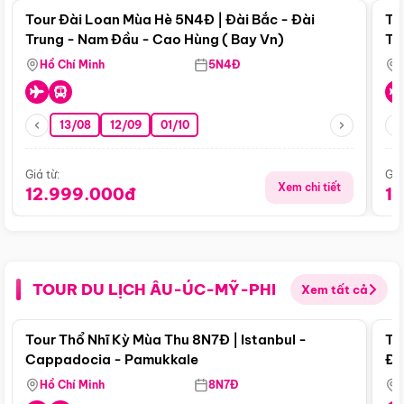
Tour Đài Loan Mùa Hè 5N4Đ | Đài Bắc - Đài
To
Trung - Nam Đầu - Cao Hùng ( Bay Vn)
Tr
Hồ Chí Minh
5N4Đ
13/08
12/09
01/10
Giá từ:
Giá
Xem chi tiết
12.999.000đ
1
TOUR DU LỊCH ÂU-ÚC-MỸ-PHI
Xem tất cả
Điểm nổi bật
Tour Thổ Nhĩ Kỳ Mùa Thu 8N7Đ | Istanbul -
To
Cappadocia - Pamukkale
Đế
Hồ Chí Minh
8N7Đ