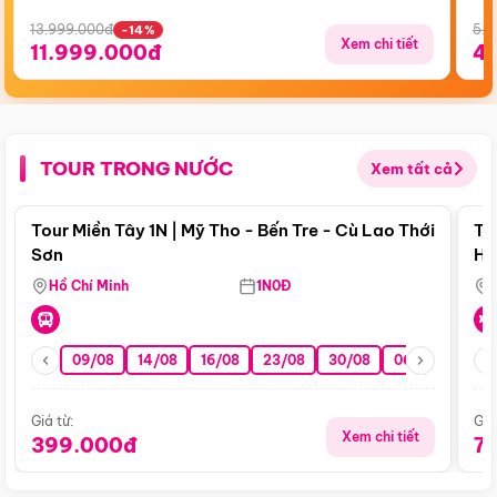
13.999.000đ
5.5
-14%
Xem chi tiết
11.999.000đ
4
TOUR TRONG NƯỚC
Xem tất cả
Điểm nổi bật
Tour Miền Tây 1N | Mỹ Tho - Bến Tre - Cù Lao Thới
To
Sơn
Hu
Hồ Chí Minh
1N0Đ
09/08
14/08
16/08
23/08
30/08
06/09
13/0
Giá từ:
Giá
Xem chi tiết
399.000đ
7