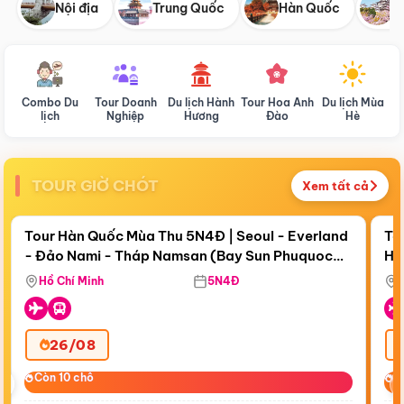
Nội địa
Trung Quốc
Hàn Quốc
N
Combo Du
Tour Doanh
Du lịch Hành
Tour Hoa Anh
Du lịch Mùa
D
lịch
Nghiệp
Hương
Đào
Hè
TOUR GIỜ CHÓT
Xem tất cả
Điểm nổi bật
Còn
18 ngày 16:56:30
Cò
Tour Hàn Quốc Mùa Thu 5N4Đ | Seoul - Everland
To
- Đảo Nami - Tháp Namsan (Bay Sun Phuquoc
Hò
Bay Sun Phuquoc Airways
Tặ
Airways)
Aq
Hồ Chí Minh
5N4Đ
26/08
‹
Còn 10 chỗ
Còn 10 chỗ
C
C