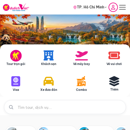
TP. Hồ Chí Minh
Tour trọn gói
Khách sạn
Vé máy bay
Vé vui chơi
Thêm
Visa
Xe đưa đón
Combo