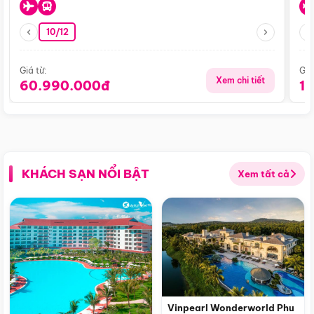
10/12
Giá từ:
Giá
Xem chi tiết
60.990.000đ
1
KHÁCH SẠN NỔI BẬT
Xem tất cả
Vinpearl Wonderworld Phu