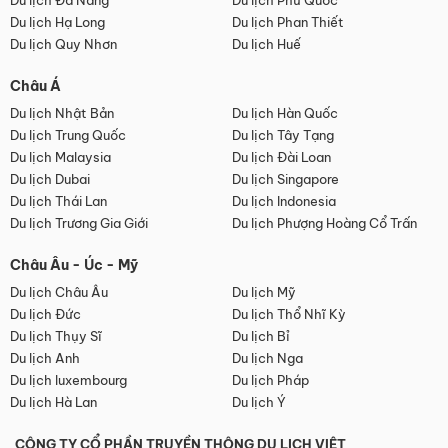
Du lịch Đà Nẵng
Du lịch Phú Quốc
Du lịch Hạ Long
Du lịch Phan Thiết
Du lịch Quy Nhơn
Du lịch Huế
Châu Á
Du lịch Nhật Bản
Du lịch Hàn Quốc
Du lịch Trung Quốc
Du lịch Tây Tạng
Du lịch Malaysia
Du lịch Đài Loan
Du lịch Dubai
Du lịch Singapore
Du lịch Thái Lan
Du lịch Indonesia
Du lịch Trương Gia Giới
Du lịch Phượng Hoàng Cổ Trấn
Châu Âu - Úc - Mỹ
Du lịch Châu Âu
Du lịch Mỹ
Du lịch Đức
Du lịch Thổ Nhĩ Kỳ
Du lịch Thụy Sĩ
Du lịch Bỉ
Du lịch Anh
Du lịch Nga
Du lịch luxembourg
Du lịch Pháp
Du lịch Hà Lan
Du lịch Ý
CÔNG TY CỔ PHẦN TRUYỀN THÔNG DU LỊCH VIỆT