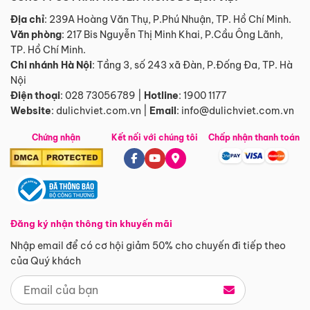
Địa chỉ
: 239A Hoàng Văn Thụ, P.Phú Nhuận, TP. Hồ Chí Minh.
Văn phòng
:
217 Bis Nguyễn Thị Minh Khai, P.Cầu Ông Lãnh,
TP. Hồ Chí Minh.
Chi nhánh Hà Nội
:
Tầng 3, số 243 xã Đàn, P.Đống Đa, TP. Hà
Nội
Điện thoại
:
028 73056789
|
Hotline
:
1900 1177
Website
:
dulichviet.com.vn
|
Email
:
info@dulichviet.com.vn
Chứng nhận
Kết nối với chúng tôi
Chấp nhận thanh toán
Đăng ký nhận thông tin khuyến mãi
Nhập email để có cơ hội giảm 50% cho chuyến đi tiếp theo
của Quý khách