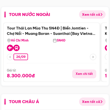
TOUR NƯỚC NGOÀI
Xem tất cả
Điểm nổi bật
Tour Thái Lan Mùa Thu 5N4Đ | Biển Jomtien -
To
Chợ Nổi - Muang Boran - Suanthai (Bay Vietnam
Ku
Airlines)
Si
Hồ Chí Minh
5N4Đ
26/09
Giá từ:
Giá
Xem chi tiết
8.300.000đ
1
TOUR CHÂU Á
Xem tất cả
Điểm nổi bật