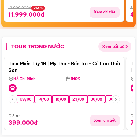
13.999.000đ
5.5
-14%
Xem chi tiết
11.999.000đ
4
TOUR TRONG NƯỚC
Xem tất cả
Điểm nổi bật
Tour Miền Tây 1N | Mỹ Tho - Bến Tre - Cù Lao Thới
To
Sơn
Hu
Hồ Chí Minh
1N0Đ
09/08
14/08
16/08
23/08
30/08
06/09
13/0
Giá từ:
Giá
Xem chi tiết
399.000đ
7