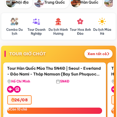
Nội địa
Trung Quốc
Hàn Quốc
N
Combo Du
Tour Doanh
Du lịch Hành
Tour Hoa Anh
Du lịch Mùa
D
lịch
Nghiệp
Hương
Đào
Hè
TOUR GIỜ CHÓT
Xem tất cả
Điểm nổi bật
Còn
18 ngày 20:04:45
Cò
Tour Hàn Quốc Mùa Thu 5N4Đ | Seoul - Everland
To
- Đảo Nami - Tháp Namsan (Bay Sun Phuquoc
Hò
Bay Sun Phuquoc Airways
Tặ
Airways)
Aq
Hồ Chí Minh
5N4Đ
26/08
‹
Còn 10 chỗ
Còn 10 chỗ
C
C