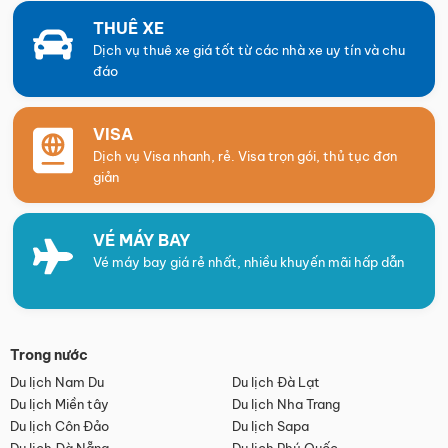
THUÊ XE
Dịch vụ thuê xe giá tốt từ các nhà xe uy tín và chu
đáo
VISA
Dịch vụ Visa nhanh, rẻ. Visa trọn gói, thủ tục đơn
giản
VÉ MÁY BAY
Vé máy bay giá rẻ nhất, nhiều khuyến mãi hấp dẫn
Trong nước
Du lịch Nam Du
Du lịch Đà Lạt
Du lịch Miền tây
Du lịch Nha Trang
Du lịch Côn Đảo
Du lịch Sapa