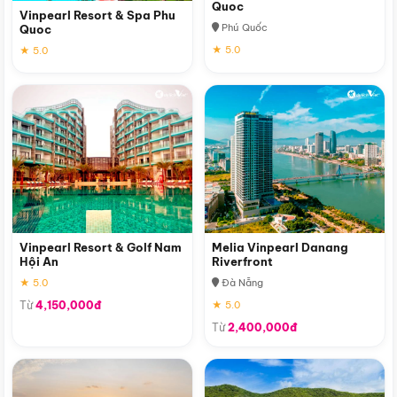
Quoc
Vinpearl Resort & Spa Phu
Phú Quốc
Quoc
★ 5.0
★ 5.0
Vinpearl Resort & Golf Nam
Melia Vinpearl Danang
Hội An
Riverfront
★ 5.0
Đà Nẵng
Từ
4,150,000đ
★ 5.0
Từ
2,400,000đ