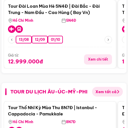
Tour Đài Loan Mùa Hè 5N4Đ | Đài Bắc - Đài
To
Trung - Nam Đầu - Cao Hùng ( Bay Vn)
Tr
Hồ Chí Minh
5N4Đ
13/08
12/09
01/10
Giá từ:
Giá
Xem chi tiết
12.999.000đ
1
TOUR DU LỊCH ÂU-ÚC-MỸ-PHI
Xem tất cả
Điểm nổi bật
Tour Thổ Nhĩ Kỳ Mùa Thu 8N7Đ | Istanbul -
To
Cappadocia - Pamukkale
Đế
Hồ Chí Minh
8N7Đ