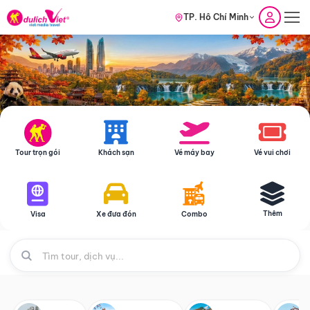
TP. Hồ Chí Minh
Tour trọn gói
Khách sạn
Vé máy bay
Vé vui chơi
Thêm
Visa
Xe đưa đón
Combo