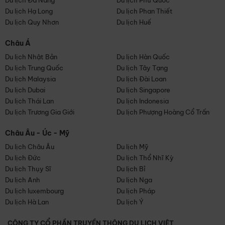
Du lịch Đà Nẵng
Du lịch Phú Quốc
Du lịch Hạ Long
Du lịch Phan Thiết
Du lịch Quy Nhơn
Du lịch Huế
Châu Á
Du lịch Nhật Bản
Du lịch Hàn Quốc
Du lịch Trung Quốc
Du lịch Tây Tạng
Du lịch Malaysia
Du lịch Đài Loan
Du lịch Dubai
Du lịch Singapore
Du lịch Thái Lan
Du lịch Indonesia
Du lịch Trương Gia Giới
Du lịch Phượng Hoàng Cổ Trấn
Châu Âu - Úc - Mỹ
Du lịch Châu Âu
Du lịch Mỹ
Du lịch Đức
Du lịch Thổ Nhĩ Kỳ
Du lịch Thụy Sĩ
Du lịch Bỉ
Du lịch Anh
Du lịch Nga
Du lịch luxembourg
Du lịch Pháp
Du lịch Hà Lan
Du lịch Ý
CÔNG TY CỔ PHẦN TRUYỀN THÔNG DU LỊCH VIỆT