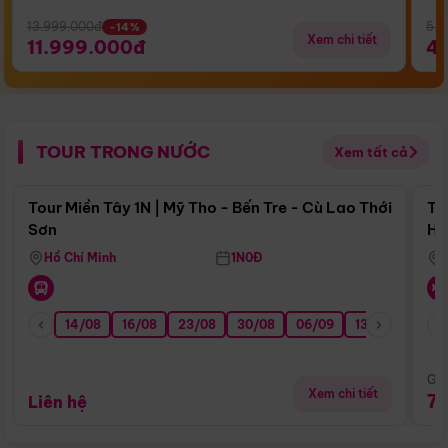
13.999.000đ
5.5
-14%
Xem chi tiết
11.999.000đ
4
TOUR TRONG NƯỚC
Xem tất cả
Điểm nổi bật
Tour Miền Tây 1N | Mỹ Tho - Bến Tre - Cù Lao Thới
To
Sơn
Hu
Hồ Chí Minh
1N0Đ
14/08
16/08
23/08
30/08
06/09
13/09
20/0
Giá
Xem chi tiết
7
Liên hệ