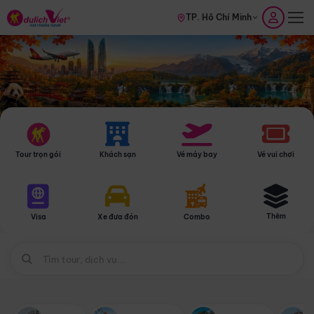
TP. Hồ Chí Minh
Tour trọn gói
Khách sạn
Vé máy bay
Vé vui chơi
Thêm
Visa
Xe đưa đón
Combo