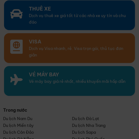
THUÊ XE
Dịch vụ thuê xe giá tốt từ các nhà xe uy tín và chu
đáo
VISA
Dịch vụ Visa nhanh, rẻ. Visa trọn gói, thủ tục đơn
giản
VÉ MÁY BAY
Vé máy bay giá rẻ nhất, nhiều khuyến mãi hấp dẫn
Trong nước
Du lịch Nam Du
Du lịch Đà Lạt
Du lịch Miền tây
Du lịch Nha Trang
Du lịch Côn Đảo
Du lịch Sapa