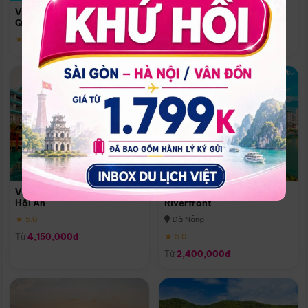
Quoc
Vinpearl Resort & Spa Phu
Phú Quốc
Quoc
★ 5.0
★ 5.0
Vinpearl Resort & Golf Nam
Melia Vinpearl Danang
Hội An
Riverfront
★ 5.0
Đà Nẵng
Từ
4,150,000đ
★ 5.0
Từ
2,400,000đ