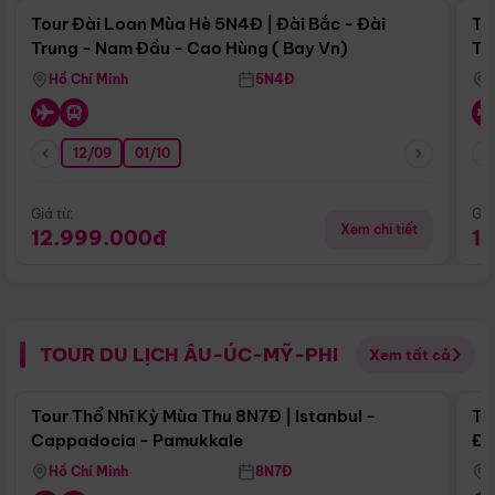
Tour Đài Loan Mùa Hè 5N4Đ | Đài Bắc - Đài
To
Trung - Nam Đầu - Cao Hùng ( Bay Vn)
Tr
Hồ Chí Minh
5N4Đ
12/09
01/10
Giá từ:
Giá
Xem chi tiết
12.999.000đ
1
TOUR DU LỊCH ÂU-ÚC-MỸ-PHI
Xem tất cả
Điểm nổi bật
Tour Thổ Nhĩ Kỳ Mùa Thu 8N7Đ | Istanbul -
To
Cappadocia - Pamukkale
Đế
Hồ Chí Minh
8N7Đ