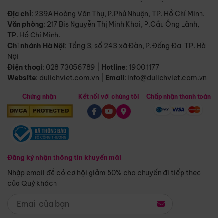
Địa chỉ
: 239A Hoàng Văn Thụ, P.Phú Nhuận, TP. Hồ Chí Minh.
Văn phòng
:
217 Bis Nguyễn Thị Minh Khai, P.Cầu Ông Lãnh,
TP. Hồ Chí Minh.
Chi nhánh Hà Nội
:
Tầng 3, số 243 xã Đàn, P.Đống Đa, TP. Hà
Nội
Điện thoại
:
028 73056789
|
Hotline
:
1900 1177
Website
:
dulichviet.com.vn
|
Email
:
info@dulichviet.com.vn
Chứng nhận
Kết nối với chúng tôi
Chấp nhận thanh toán
Đăng ký nhận thông tin khuyến mãi
Nhập email để có cơ hội giảm 50% cho chuyến đi tiếp theo
của Quý khách