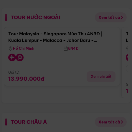
TOUR NƯỚC NGOÀI
Xem tất cả
Điểm nổi bật
Tour Malaysia - Singapore Mùa Thu 4N3Đ |
To
Kuala Lumpur - Malacca - Johor Baru -
Lử
Singapore
Hồ Chí Minh
5N4Đ
Giá từ:
Xem chi tiết
13.990.000đ
Giá
1
TOUR CHÂU Á
Xem tất cả
Điểm nổi bật