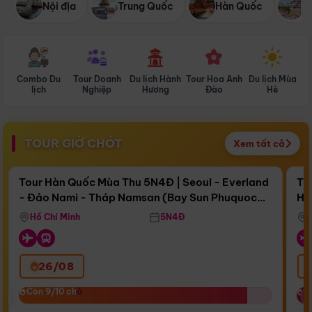
Nội địa
Trung Quốc
Hàn Quốc
N
Combo Du
Tour Doanh
Du lịch Hành
Tour Hoa Anh
Du lịch Mùa
D
lịch
Nghiệp
Hương
Đào
Hè
TOUR GIỜ CHÓT
Xem tất cả
Điểm nổi bật
Còn
16 ngày 21:15:42
Cò
Tour Hàn Quốc Mùa Thu 5N4Đ | Seoul - Everland
To
- Đảo Nami - Tháp Namsan (Bay Sun Phuquoc
Hò
Bay Sun Phuquoc Airways
Tặ
Airways)
Aq
Hồ Chí Minh
5N4Đ
26/08
‹
Còn 9/10 chỗ
Còn 9/10 chỗ
C
C