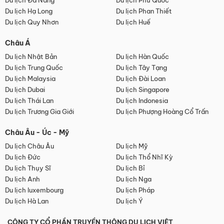
Du lịch Đà Nẵng
Du lịch Phú Quốc
Du lịch Hạ Long
Du lịch Phan Thiết
Du lịch Quy Nhơn
Du lịch Huế
Châu Á
Du lịch Nhật Bản
Du lịch Hàn Quốc
Du lịch Trung Quốc
Du lịch Tây Tạng
Du lịch Malaysia
Du lịch Đài Loan
Du lịch Dubai
Du lịch Singapore
Du lịch Thái Lan
Du lịch Indonesia
Du lịch Trương Gia Giới
Du lịch Phượng Hoàng Cổ Trấn
Châu Âu - Úc - Mỹ
Du lịch Châu Âu
Du lịch Mỹ
Du lịch Đức
Du lịch Thổ Nhĩ Kỳ
Du lịch Thụy Sĩ
Du lịch Bỉ
Du lịch Anh
Du lịch Nga
Du lịch luxembourg
Du lịch Pháp
Du lịch Hà Lan
Du lịch Ý
CÔNG TY CỔ PHẦN TRUYỀN THÔNG DU LỊCH VIỆT