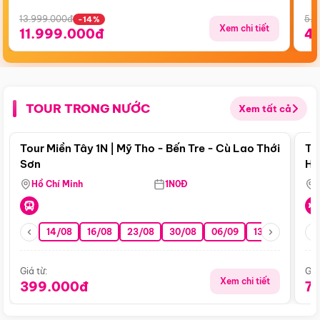
13.999.000đ
5.5
-14%
Xem chi tiết
11.999.000đ
4
TOUR TRONG NƯỚC
Xem tất cả
Điểm nổi bật
Tour Miền Tây 1N | Mỹ Tho - Bến Tre - Cù Lao Thới
To
Sơn
Hu
Hồ Chí Minh
1N0Đ
14/08
16/08
23/08
30/08
06/09
13/09
20/0
Giá từ:
Giá
Xem chi tiết
399.000đ
7