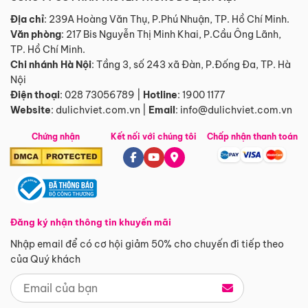
Địa chỉ
: 239A Hoàng Văn Thụ, P.Phú Nhuận, TP. Hồ Chí Minh.
Văn phòng
:
217 Bis Nguyễn Thị Minh Khai, P.Cầu Ông Lãnh,
TP. Hồ Chí Minh.
Chi nhánh Hà Nội
:
Tầng 3, số 243 xã Đàn, P.Đống Đa, TP. Hà
Nội
Điện thoại
:
028 73056789
|
Hotline
:
1900 1177
Website
:
dulichviet.com.vn
|
Email
:
info@dulichviet.com.vn
Chứng nhận
Kết nối với chúng tôi
Chấp nhận thanh toán
Đăng ký nhận thông tin khuyến mãi
Nhập email để có cơ hội giảm 50% cho chuyến đi tiếp theo
của Quý khách