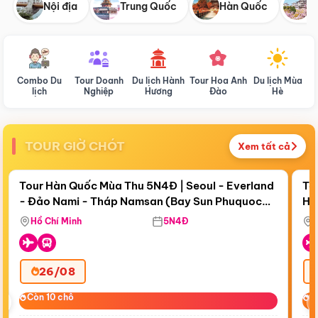
Nội địa
Trung Quốc
Hàn Quốc
N
Combo Du
Tour Doanh
Du lịch Hành
Tour Hoa Anh
Du lịch Mùa
D
lịch
Nghiệp
Hương
Đào
Hè
TOUR GIỜ CHÓT
Xem tất cả
Điểm nổi bật
Còn
17 ngày 20:26:16
Cò
Tour Hàn Quốc Mùa Thu 5N4Đ | Seoul - Everland
To
- Đảo Nami - Tháp Namsan (Bay Sun Phuquoc
Hò
Bay Sun Phuquoc Airways
Tặ
Airways)
Aq
Hồ Chí Minh
5N4Đ
26/08
‹
Còn 10 chỗ
Còn 10 chỗ
C
C