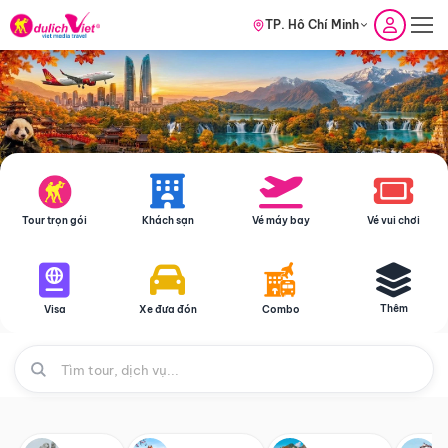
TP. Hồ Chí Minh
Tour trọn gói
Khách sạn
Vé máy bay
Vé vui chơi
Thêm
Visa
Xe đưa đón
Combo