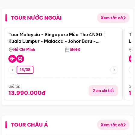
TOUR NƯỚC NGOÀI
Xem tất cả
Điểm nổi bật
Tour Malaysia - Singapore Mùa Thu 4N3Đ |
To
Kuala Lumpur - Malacca - Johor Baru -
Lử
Singapore
Hồ Chí Minh
5N4Đ
13/08
Giá từ:
Giá
Xem chi tiết
13.990.000đ
1
TOUR CHÂU Á
Xem tất cả
Điểm nổi bật