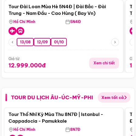
Tour Đài Loan Mùa Hè 5N4Đ | Đài Bắc - Đài
To
Trung - Nam Đầu - Cao Hùng ( Bay Vn)
Tr
Hồ Chí Minh
5N4Đ
13/08
12/09
01/10
Giá từ:
Giá
Xem chi tiết
12.999.000đ
1
TOUR DU LỊCH ÂU-ÚC-MỸ-PHI
Xem tất cả
Điểm nổi bật
Tour Thổ Nhĩ Kỳ Mùa Thu 8N7Đ | Istanbul -
To
Cappadocia - Pamukkale
Đế
Hồ Chí Minh
8N7Đ