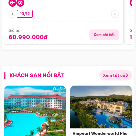
10/12
Giá từ:
Giá
Xem chi tiết
60.990.000đ
1
KHÁCH SẠN NỔI BẬT
Xem tất cả
Vinpearl Wonderworld Phu