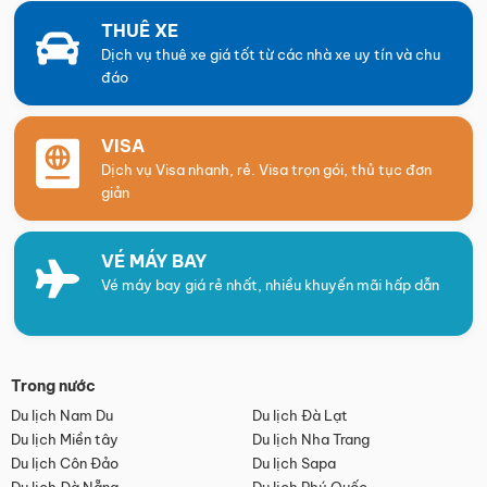
THUÊ XE
Dịch vụ thuê xe giá tốt từ các nhà xe uy tín và chu
đáo
VISA
Dịch vụ Visa nhanh, rẻ. Visa trọn gói, thủ tục đơn
giản
VÉ MÁY BAY
Vé máy bay giá rẻ nhất, nhiều khuyến mãi hấp dẫn
Trong nước
Du lịch Nam Du
Du lịch Đà Lạt
Du lịch Miền tây
Du lịch Nha Trang
Du lịch Côn Đảo
Du lịch Sapa