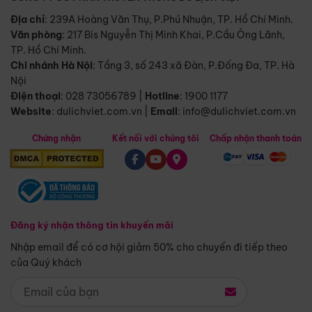
Địa chỉ
: 239A Hoàng Văn Thụ, P.Phú Nhuận, TP. Hồ Chí Minh.
Văn phòng
:
217 Bis Nguyễn Thị Minh Khai, P.Cầu Ông Lãnh,
TP. Hồ Chí Minh.
Chi nhánh Hà Nội
:
Tầng 3, số 243 xã Đàn, P.Đống Đa, TP. Hà
Nội
Điện thoại
:
028 73056789
|
Hotline
:
1900 1177
Website
:
dulichviet.com.vn
|
Email
:
info@dulichviet.com.vn
Chứng nhận
Kết nối với chúng tôi
Chấp nhận thanh toán
Đăng ký nhận thông tin khuyến mãi
Nhập email để có cơ hội giảm 50% cho chuyến đi tiếp theo
của Quý khách