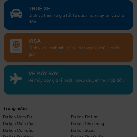
THUÊ XE
Dịch vụ thuê xe giá tốt từ các nhà xe uy tín và chu
đáo
VISA
Dịch vụ Visa nhanh, rẻ. Visa trọn gói, thủ tục đơn
giản
VÉ MÁY BAY
Vé máy bay giá rẻ nhất, nhiều khuyến mãi hấp dẫn
Trong nước
Du lịch Nam Du
Du lịch Đà Lạt
Du lịch Miền tây
Du lịch Nha Trang
Du lịch Côn Đảo
Du lịch Sapa