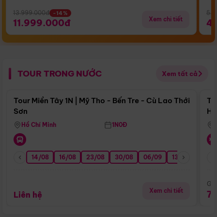
13.999.000đ
5.5
-14%
Xem chi tiết
11.999.000đ
4
TOUR TRONG NƯỚC
Xem tất cả
Điểm nổi bật
Tour Miền Tây 1N | Mỹ Tho - Bến Tre - Cù Lao Thới
To
Sơn
Hu
Hồ Chí Minh
1N0Đ
14/08
16/08
23/08
30/08
06/09
13/09
20/0
Giá
Xem chi tiết
7
Liên hệ