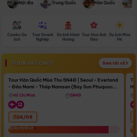
Nội địa
Trung Quốc
Hàn Quốc
N
Combo Du
Tour Doanh
Du lịch Hành
Tour Hoa Anh
Du lịch Mùa
D
lịch
Nghiệp
Hương
Đào
Hè
TOUR GIỜ CHÓT
Xem tất cả
Điểm nổi bật
Còn
16 ngày 07:10:11
Cò
Tour Hàn Quốc Mùa Thu 5N4Đ | Seoul - Everland
To
- Đảo Nami - Tháp Namsan (Bay Sun Phuquoc
Hò
Bay Sun Phuquoc Airways
Tặ
Airways)
Aq
Hồ Chí Minh
5N4Đ
26/08
‹
Còn 9/10 chỗ
Còn 9/10 chỗ
C
C