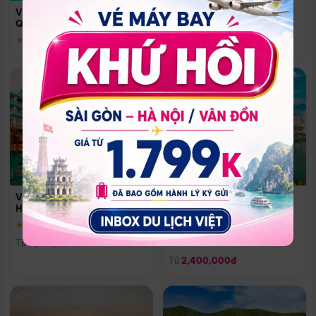
Quoc
Vinpearl Resort & Spa Phu
Phú Quốc
Quoc
★ 5.0
★ 5.0
Vinpearl Resort & Golf Nam
Melia Vinpearl Danang
Hội An
Riverfront
★ 5.0
Đà Nẵng
Từ
4,150,000đ
★ 5.0
Từ
2,400,000đ