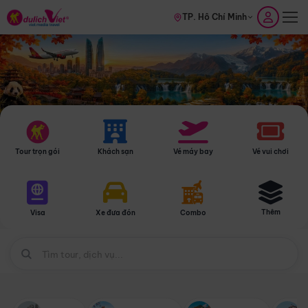
TP. Hồ Chí Minh
Tour trọn gói
Khách sạn
Vé máy bay
Vé vui chơi
Thêm
Visa
Xe đưa đón
Combo