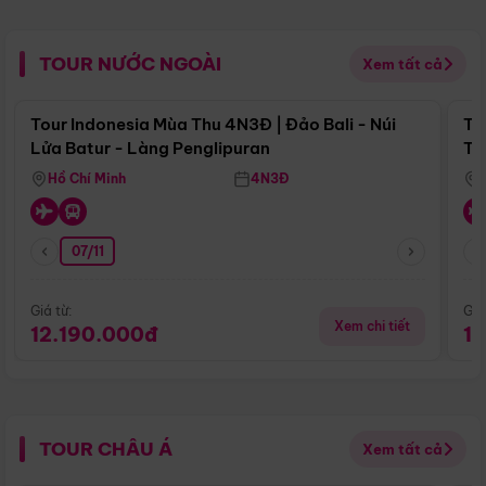
TOUR NƯỚC NGOÀI
Xem tất cả
Điểm nổi bật
Tour Indonesia Mùa Thu 4N3Đ | Đảo Bali - Núi
To
Lửa Batur - Làng Penglipuran
Tr
Hồ Chí Minh
4N3Đ
07/11
Giá từ:
Giá
Xem chi tiết
12.190.000đ
1
TOUR CHÂU Á
Xem tất cả
Điểm nổi bật