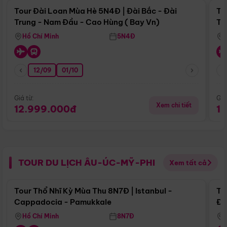
Tour Đài Loan Mùa Hè 5N4Đ | Đài Bắc - Đài
To
Trung - Nam Đầu - Cao Hùng ( Bay Vn)
Tr
Hồ Chí Minh
5N4Đ
12/09
01/10
Giá từ:
Giá
Xem chi tiết
12.999.000đ
1
TOUR DU LỊCH ÂU-ÚC-MỸ-PHI
Xem tất cả
Điểm nổi bật
Tour Thổ Nhĩ Kỳ Mùa Thu 8N7Đ | Istanbul -
To
Cappadocia - Pamukkale
Đế
Hồ Chí Minh
8N7Đ