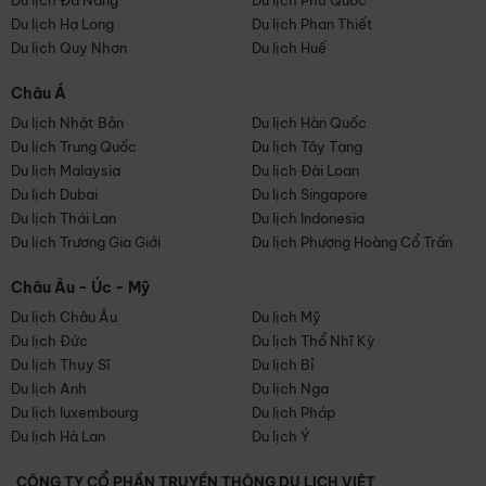
Du lịch Đà Nẵng
Du lịch Phú Quốc
Du lịch Hạ Long
Du lịch Phan Thiết
Du lịch Quy Nhơn
Du lịch Huế
Châu Á
Du lịch Nhật Bản
Du lịch Hàn Quốc
Du lịch Trung Quốc
Du lịch Tây Tạng
Du lịch Malaysia
Du lịch Đài Loan
Du lịch Dubai
Du lịch Singapore
Du lịch Thái Lan
Du lịch Indonesia
Du lịch Trương Gia Giới
Du lịch Phượng Hoàng Cổ Trấn
Châu Âu - Úc - Mỹ
Du lịch Châu Âu
Du lịch Mỹ
Du lịch Đức
Du lịch Thổ Nhĩ Kỳ
Du lịch Thụy Sĩ
Du lịch Bỉ
Du lịch Anh
Du lịch Nga
Du lịch luxembourg
Du lịch Pháp
Du lịch Hà Lan
Du lịch Ý
CÔNG TY CỔ PHẦN TRUYỀN THÔNG DU LỊCH VIỆT