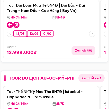
Tour Đài Loan Mùa Hè 5N4Đ | Đài Bắc - Đài
To
Trung - Nam Đầu - Cao Hùng ( Bay Vn)
Tr
Hồ Chí Minh
5N4Đ
13/08
12/09
01/10
Giá từ:
Giá
Xem chi tiết
12.999.000đ
1
TOUR DU LỊCH ÂU-ÚC-MỸ-PHI
Xem tất cả
Điểm nổi bật
Tour Thổ Nhĩ Kỳ Mùa Thu 8N7Đ | Istanbul -
To
Cappadocia - Pamukkale
Hồ Chí Minh
8N7Đ