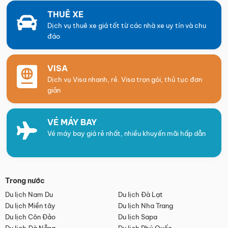
THUÊ XE
Dịch vụ thuê xe giá tốt từ các nhà xe uy tín và chu
đáo
VISA
Dịch vụ Visa nhanh, rẻ. Visa trọn gói, thủ tục đơn
giản
VÉ MÁY BAY
Vé máy bay giá rẻ nhất, nhiều khuyến mãi hấp dẫn
Trong nước
Du lịch Nam Du
Du lịch Đà Lạt
Du lịch Miền tây
Du lịch Nha Trang
Du lịch Côn Đảo
Du lịch Sapa