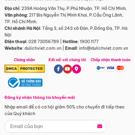
Địa chỉ
: 239A Hoàng Văn Thụ, P.Phú Nhuận, TP. Hồ Chí Minh.
Văn phòng
:
217 Bis Nguyễn Thị Minh Khai, P.Cầu Ông Lãnh,
TP. Hồ Chí Minh.
Chi nhánh Hà Nội
:
Tầng 3, số 243 xã Đàn, P.Đống Đa, TP. Hà
Nội
Điện thoại
:
028 73056789
|
Hotline
:
1900 1177
Website
:
dulichviet.com.vn
|
Email
:
info@dulichviet.com.vn
Chứng nhận
Kết nối với chúng tôi
Chấp nhận thanh toán
Đăng ký nhận thông tin khuyến mãi
Nhập email để có cơ hội giảm 50% cho chuyến đi tiếp theo
của Quý khách