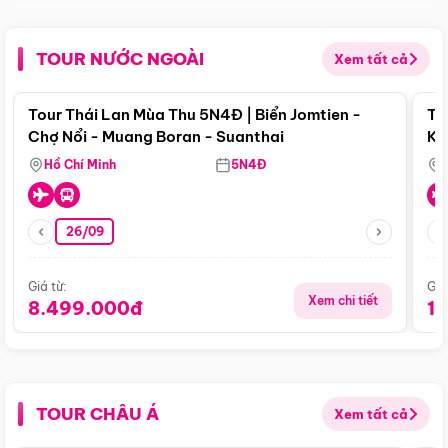
TOUR NƯỚC NGOÀI
Xem tất cả
Điểm nổi bật
Tour Thái Lan Mùa Thu 5N4Đ | Biển Jomtien -
To
Chợ Nổi - Muang Boran - Suanthai
Ku
Si
Hồ Chí Minh
5N4Đ
26/09
Giá từ:
Giá
Xem chi tiết
8.499.000đ
1
TOUR CHÂU Á
Xem tất cả
Điểm nổi bật