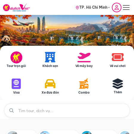
TP. Hồ Chí Minh
Tour trọn gói
Khách sạn
Vé máy bay
Vé vui chơi
Thêm
Visa
Xe đưa đón
Combo