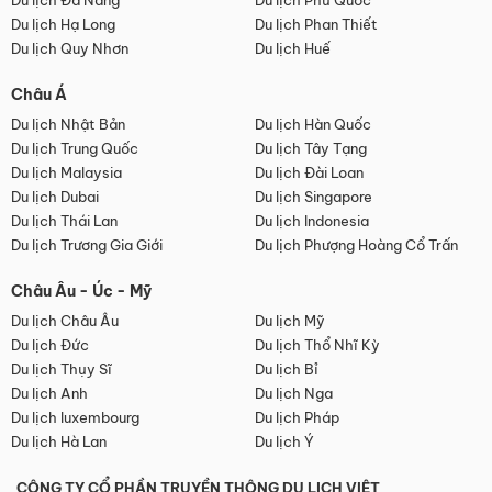
Du lịch Đà Nẵng
Du lịch Phú Quốc
Du lịch Hạ Long
Du lịch Phan Thiết
Du lịch Quy Nhơn
Du lịch Huế
Châu Á
Du lịch Nhật Bản
Du lịch Hàn Quốc
Du lịch Trung Quốc
Du lịch Tây Tạng
Du lịch Malaysia
Du lịch Đài Loan
Du lịch Dubai
Du lịch Singapore
Du lịch Thái Lan
Du lịch Indonesia
Du lịch Trương Gia Giới
Du lịch Phượng Hoàng Cổ Trấn
Châu Âu - Úc - Mỹ
Du lịch Châu Âu
Du lịch Mỹ
Du lịch Đức
Du lịch Thổ Nhĩ Kỳ
Du lịch Thụy Sĩ
Du lịch Bỉ
Du lịch Anh
Du lịch Nga
Du lịch luxembourg
Du lịch Pháp
Du lịch Hà Lan
Du lịch Ý
CÔNG TY CỔ PHẦN TRUYỀN THÔNG DU LỊCH VIỆT