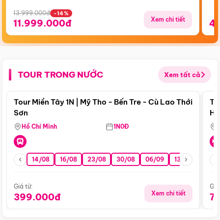
13.999.000đ
-14%
Xem chi tiết
11.999.000đ
4
TOUR TRONG NƯỚC
Xem tất cả
Điểm nổi bật
Tour Miền Tây 1N | Mỹ Tho - Bến Tre - Cù Lao Thới
To
Sơn
Hu
Hồ Chí Minh
1N0Đ
14/08
16/08
23/08
30/08
06/09
13/09
20/0
Giá từ:
Giá
Xem chi tiết
399.000đ
7