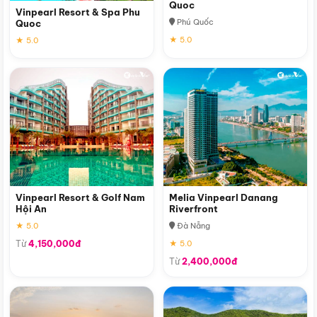
Quoc
Vinpearl Resort & Spa Phu
Phú Quốc
Quoc
★ 5.0
★ 5.0
Vinpearl Resort & Golf Nam
Melia Vinpearl Danang
Hội An
Riverfront
★ 5.0
Đà Nẵng
Từ
4,150,000đ
★ 5.0
Từ
2,400,000đ