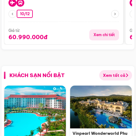
10/12
Giá từ:
Giá
Xem chi tiết
60.990.000đ
6
KHÁCH SẠN NỔI BẬT
Xem tất cả
Vinpearl Wonderworld Phu