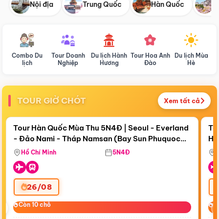
Nội địa
Trung Quốc
Hàn Quốc
N
Combo Du
Tour Doanh
Du lịch Hành
Tour Hoa Anh
Du lịch Mùa
D
lịch
Nghiệp
Hương
Đào
Hè
TOUR GIỜ CHÓT
Xem tất cả
Điểm nổi bật
Còn
19 ngày 05:29:45
Cò
Tour Hàn Quốc Mùa Thu 5N4Đ | Seoul - Everland
To
- Đảo Nami - Tháp Namsan (Bay Sun Phuquoc
Hò
Tặ
Airways)
Aq
Hồ Chí Minh
5N4Đ
26/08
‹
Còn 10 chỗ
Còn 10 chỗ
C
C