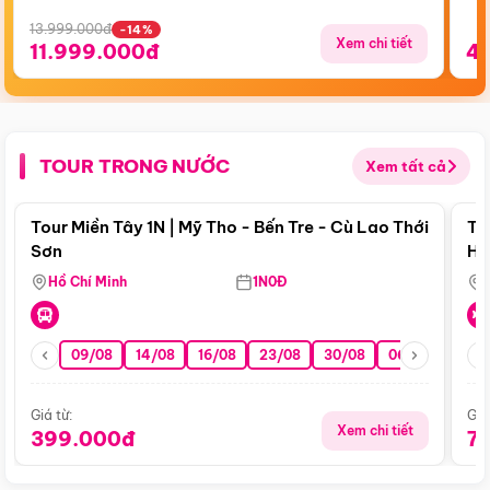
13.999.000đ
-14%
Xem chi tiết
11.999.000đ
4
TOUR TRONG NƯỚC
Xem tất cả
Điểm nổi bật
Tour Miền Tây 1N | Mỹ Tho - Bến Tre - Cù Lao Thới
To
Sơn
Hu
Hồ Chí Minh
1N0Đ
09/08
14/08
16/08
23/08
30/08
06/09
13/0
Giá từ:
Giá
Xem chi tiết
399.000đ
7