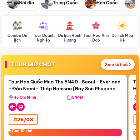
Nội địa
Trung Quốc
Hàn Quốc
N
Combo Du
Tour Doanh
Du lịch Hành
Tour Hoa Anh
Du lịch Mùa
D
lịch
Nghiệp
Hương
Đào
Hè
TOUR GIỜ CHÓT
Xem tất cả
Điểm nổi bật
Còn
19 ngày 10:32:05
Cò
Tour Hàn Quốc Mùa Thu 5N4Đ | Seoul - Everland
To
- Đảo Nami - Tháp Namsan (Bay Sun Phuquoc
Hò
Tặ
Airways)
Aq
Hồ Chí Minh
5N4Đ
26/08
‹
Còn 10 chỗ
Còn 10 chỗ
C
C