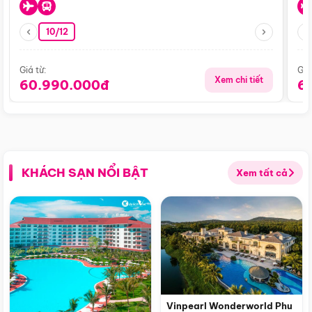
10/12
Giá từ:
Giá
Xem chi tiết
60.990.000đ
6
KHÁCH SẠN NỔI BẬT
Xem tất cả
Vinpearl Wonderworld Phu