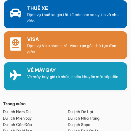
THUÊ XE
Dịch vụ thuê xe giá tốt từ các nhà xe uy tín và chu
đáo
VISA
Dịch vụ Visa nhanh, rẻ. Visa trọn gói, thủ tục đơn
giản
VÉ MÁY BAY
Vé máy bay giá rẻ nhất, nhiều khuyến mãi hấp dẫn
Trong nước
Du lịch Nam Du
Du lịch Đà Lạt
Du lịch Miền tây
Du lịch Nha Trang
Du lịch Côn Đảo
Du lịch Sapa