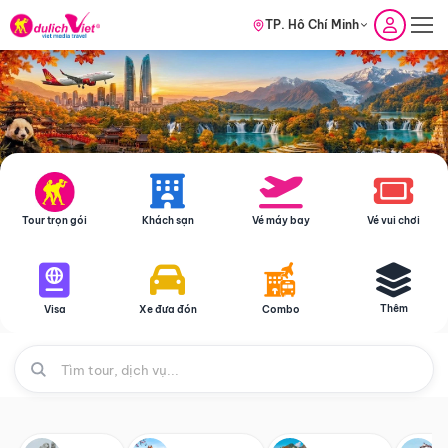
TP. Hồ Chí Minh
Tour trọn gói
Khách sạn
Vé máy bay
Vé vui chơi
Thêm
Visa
Xe đưa đón
Combo