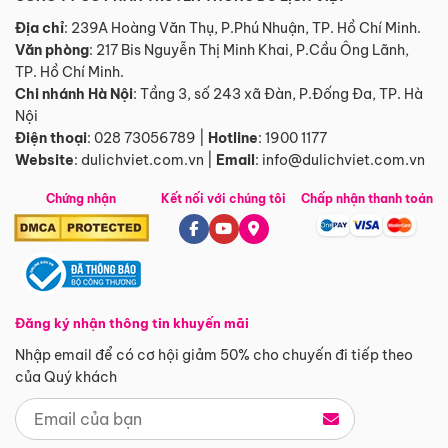
Địa chỉ
: 239A Hoàng Văn Thụ, P.Phú Nhuận, TP. Hồ Chí Minh.
Văn phòng
:
217 Bis Nguyễn Thị Minh Khai, P.Cầu Ông Lãnh,
TP. Hồ Chí Minh.
Chi nhánh Hà Nội
:
Tầng 3, số 243 xã Đàn, P.Đống Đa, TP. Hà
Nội
Điện thoại
:
028 73056789
|
Hotline
:
1900 1177
Website
:
dulichviet.com.vn
|
Email
:
info@dulichviet.com.vn
Chứng nhận
Kết nối với chúng tôi
Chấp nhận thanh toán
Đăng ký nhận thông tin khuyến mãi
Nhập email để có cơ hội giảm 50% cho chuyến đi tiếp theo
của Quý khách