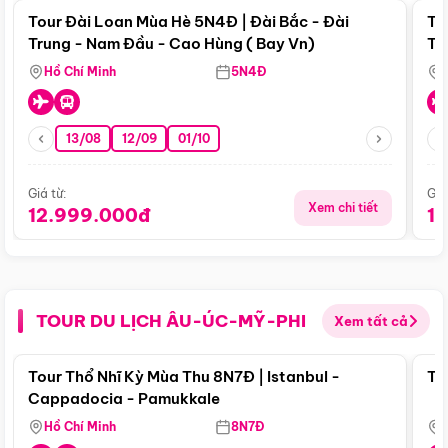
Tour Đài Loan Mùa Hè 5N4Đ | Đài Bắc - Đài
To
Trung - Nam Đầu - Cao Hùng ( Bay Vn)
Tr
Hồ Chí Minh
5N4Đ
13/08
12/09
01/10
Giá từ:
Giá
Xem chi tiết
12.999.000đ
1
TOUR DU LỊCH ÂU-ÚC-MỸ-PHI
Xem tất cả
Điểm nổi bật
Tour Thổ Nhĩ Kỳ Mùa Thu 8N7Đ | Istanbul -
To
Cappadocia - Pamukkale
Hồ Chí Minh
8N7Đ