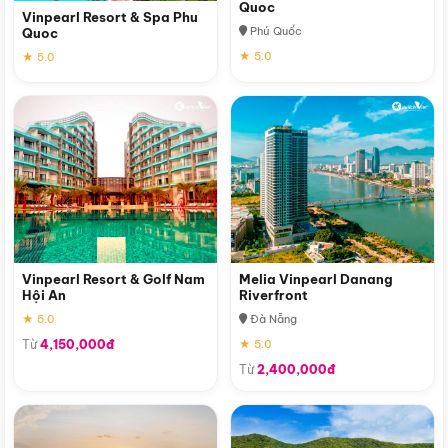
Quoc
Vinpearl Resort & Spa Phu
Phú Quốc
Quoc
★ 5.0
★ 5.0
Vinpearl Resort & Golf Nam
Melia Vinpearl Danang
Hội An
Riverfront
★ 5.0
Đà Nẵng
Từ
4,150,000đ
★ 5.0
Từ
2,400,000đ