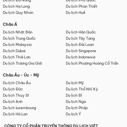
Du lịch Đà Nẵng
Du lịch Phú Quốc
Du lịch Hạ Long
Du lịch Phan Thiết
Du lịch Quy Nhơn
Du lịch Huế
Châu Á
Du lịch Nhật Bản
Du lịch Hàn Quốc
Du lịch Trung Quốc
Du lịch Tây Tạng
Du lịch Malaysia
Du lịch Đài Loan
Du lịch Dubai
Du lịch Singapore
Du lịch Thái Lan
Du lịch Indonesia
Du lịch Trương Gia Giới
Du lịch Phượng Hoàng Cổ Trấn
Châu Âu - Úc - Mỹ
Du lịch Châu Âu
Du lịch Mỹ
Du lịch Đức
Du lịch Thổ Nhĩ Kỳ
Du lịch Thụy Sĩ
Du lịch Bỉ
Du lịch Anh
Du lịch Nga
Du lịch luxembourg
Du lịch Pháp
Du lịch Hà Lan
Du lịch Ý
CÔNG TY CỔ PHẦN TRUYỀN THÔNG DU LỊCH VIỆT