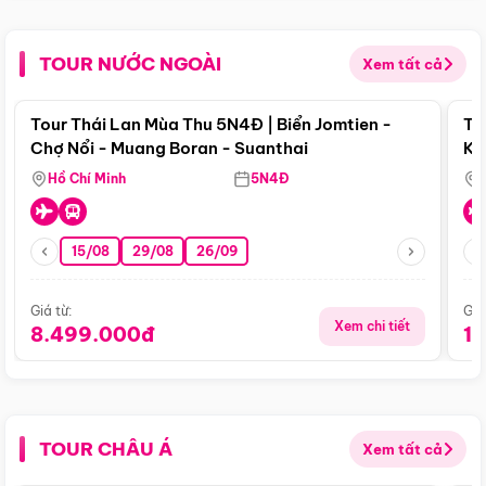
TOUR NƯỚC NGOÀI
Xem tất cả
Điểm nổi bật
Tour Thái Lan Mùa Thu 5N4Đ | Biển Jomtien -
To
Chợ Nổi - Muang Boran - Suanthai
Ku
Si
Hồ Chí Minh
5N4Đ
15/08
29/08
26/09
Giá từ:
Giá
Xem chi tiết
8.499.000đ
1
TOUR CHÂU Á
Xem tất cả
Điểm nổi bật