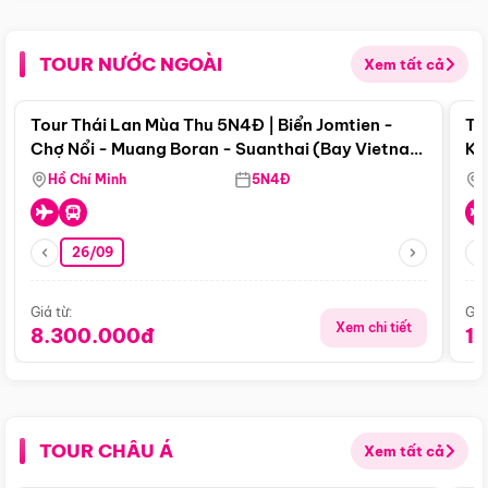
TOUR NƯỚC NGOÀI
Xem tất cả
Điểm nổi bật
Tour Thái Lan Mùa Thu 5N4Đ | Biển Jomtien -
To
Chợ Nổi - Muang Boran - Suanthai (Bay Vietnam
Ku
Airlines)
Si
Hồ Chí Minh
5N4Đ
26/09
Giá từ:
Giá
Xem chi tiết
8.300.000đ
1
TOUR CHÂU Á
Xem tất cả
Điểm nổi bật