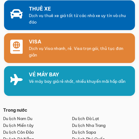
THUÊ XE
Dịch vụ thuê xe giá tốt từ các nhà xe uy tín và chu
đáo
VISA
Dịch vụ Visa nhanh, rẻ. Visa trọn gói, thủ tục đơn
giản
VÉ MÁY BAY
Vé máy bay giá rẻ nhất, nhiều khuyến mãi hấp dẫn
Trong nước
Du lịch Nam Du
Du lịch Đà Lạt
Du lịch Miền tây
Du lịch Nha Trang
Du lịch Côn Đảo
Du lịch Sapa