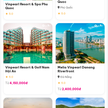
Quoc
Vinpearl Resort & Spa Phu
Phú Quốc
Quoc
★ 5.0
★ 5.0
Vinpearl Resort & Golf Nam
Melia Vinpearl Danang
Hội An
Riverfront
★ 5.0
Đà Nẵng
Từ
4,150,000đ
★ 5.0
Từ
2,400,000đ