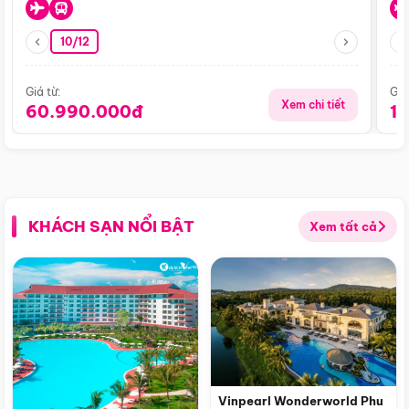
10/12
Giá từ:
Giá
Xem chi tiết
60.990.000đ
1
KHÁCH SẠN NỔI BẬT
Xem tất cả
Vinpearl Wonderworld Phu