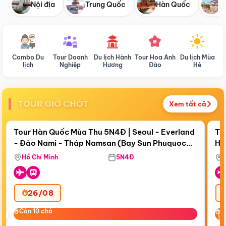
Nội địa
Trung Quốc
Hàn Quốc
N
Combo Du
Tour Doanh
Du lịch Hành
Tour Hoa Anh
Du lịch Mùa
D
lịch
Nghiệp
Hương
Đào
Hè
TOUR GIỜ CHÓT
Xem tất cả
Điểm nổi bật
Còn
18 ngày 19:20:15
Cò
Tour Hàn Quốc Mùa Thu 5N4Đ | Seoul - Everland
To
- Đảo Nami - Tháp Namsan (Bay Sun Phuquoc
Hò
Bay Sun Phuquoc Airways
Tặ
Airways)
Aq
Hồ Chí Minh
5N4Đ
26/08
‹
Còn 10 chỗ
Còn 10 chỗ
C
C