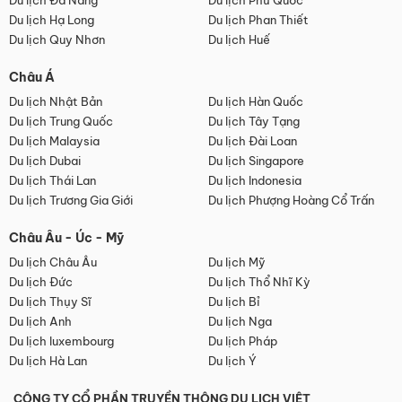
Du lịch Đà Nẵng
Du lịch Phú Quốc
Du lịch Hạ Long
Du lịch Phan Thiết
Du lịch Quy Nhơn
Du lịch Huế
Châu Á
Du lịch Nhật Bản
Du lịch Hàn Quốc
Du lịch Trung Quốc
Du lịch Tây Tạng
Du lịch Malaysia
Du lịch Đài Loan
Du lịch Dubai
Du lịch Singapore
Du lịch Thái Lan
Du lịch Indonesia
Du lịch Trương Gia Giới
Du lịch Phượng Hoàng Cổ Trấn
Châu Âu - Úc - Mỹ
Du lịch Châu Âu
Du lịch Mỹ
Du lịch Đức
Du lịch Thổ Nhĩ Kỳ
Du lịch Thụy Sĩ
Du lịch Bỉ
Du lịch Anh
Du lịch Nga
Du lịch luxembourg
Du lịch Pháp
Du lịch Hà Lan
Du lịch Ý
CÔNG TY CỔ PHẦN TRUYỀN THÔNG DU LỊCH VIỆT