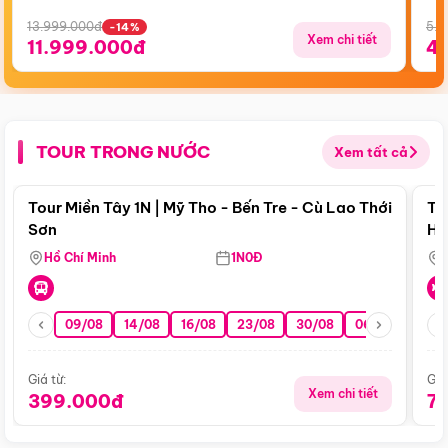
13.999.000đ
5.5
-14%
Xem chi tiết
11.999.000đ
4
TOUR TRONG NƯỚC
Xem tất cả
Điểm nổi bật
Tour Miền Tây 1N | Mỹ Tho - Bến Tre - Cù Lao Thới
To
Sơn
Hu
Hồ Chí Minh
1N0Đ
09/08
14/08
16/08
23/08
30/08
06/09
13/0
Giá từ:
Giá
Xem chi tiết
399.000đ
7