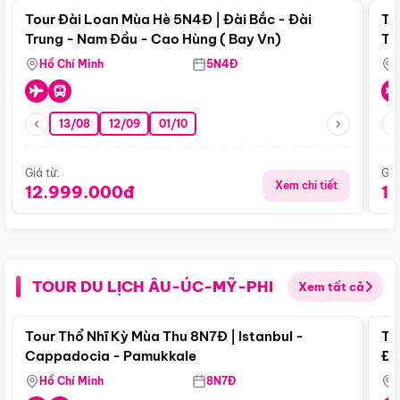
Tour Đài Loan Mùa Hè 5N4Đ | Đài Bắc - Đài
To
Trung - Nam Đầu - Cao Hùng ( Bay Vn)
Tr
Hồ Chí Minh
5N4Đ
13/08
12/09
01/10
Giá từ:
Giá
Xem chi tiết
12.999.000đ
1
TOUR DU LỊCH ÂU-ÚC-MỸ-PHI
Xem tất cả
Điểm nổi bật
Tour Thổ Nhĩ Kỳ Mùa Thu 8N7Đ | Istanbul -
To
Cappadocia - Pamukkale
Đế
Hồ Chí Minh
8N7Đ