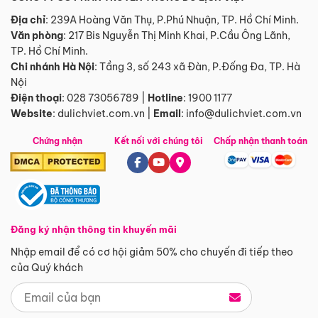
Địa chỉ
: 239A Hoàng Văn Thụ, P.Phú Nhuận, TP. Hồ Chí Minh.
Văn phòng
:
217 Bis Nguyễn Thị Minh Khai, P.Cầu Ông Lãnh,
TP. Hồ Chí Minh.
Chi nhánh Hà Nội
:
Tầng 3, số 243 xã Đàn, P.Đống Đa, TP. Hà
Nội
Điện thoại
:
028 73056789
|
Hotline
:
1900 1177
Website
:
dulichviet.com.vn
|
Email
:
info@dulichviet.com.vn
Chứng nhận
Kết nối với chúng tôi
Chấp nhận thanh toán
Đăng ký nhận thông tin khuyến mãi
Nhập email để có cơ hội giảm 50% cho chuyến đi tiếp theo
của Quý khách