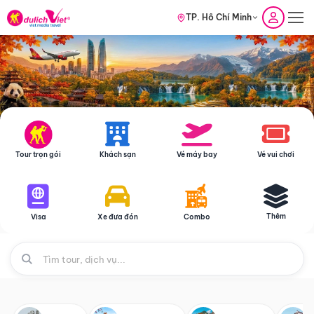
TP. Hồ Chí Minh
Tour trọn gói
Khách sạn
Vé máy bay
Vé vui chơi
Thêm
Visa
Xe đưa đón
Combo