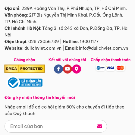
Địa chỉ
: 239A Hoàng Văn Thụ, P.Phú Nhuận, TP. Hồ Chí Minh.
Văn phòng
:
217 Bis Nguyễn Thị Minh Khai, P.Cầu Ông Lãnh,
TP. Hồ Chí Minh.
Chi nhánh Hà Nội
:
Tầng 3, số 243 xã Đàn, P.Đống Đa, TP. Hà
Nội
Điện thoại
:
028 73056789
|
Hotline
:
1900 1177
Website
:
dulichviet.com.vn
|
Email
:
info@dulichviet.com.vn
Chứng nhận
Kết nối với chúng tôi
Chấp nhận thanh toán
Đăng ký nhận thông tin khuyến mãi
Nhập email để có cơ hội giảm 50% cho chuyến đi tiếp theo
của Quý khách