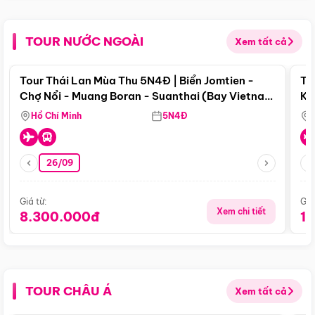
TOUR NƯỚC NGOÀI
Xem tất cả
Điểm nổi bật
Tour Thái Lan Mùa Thu 5N4Đ | Biển Jomtien -
To
Chợ Nổi - Muang Boran - Suanthai (Bay Vietnam
Ku
Airlines)
Si
Hồ Chí Minh
5N4Đ
26/09
Giá từ:
Giá
Xem chi tiết
8.300.000đ
1
TOUR CHÂU Á
Xem tất cả
Điểm nổi bật