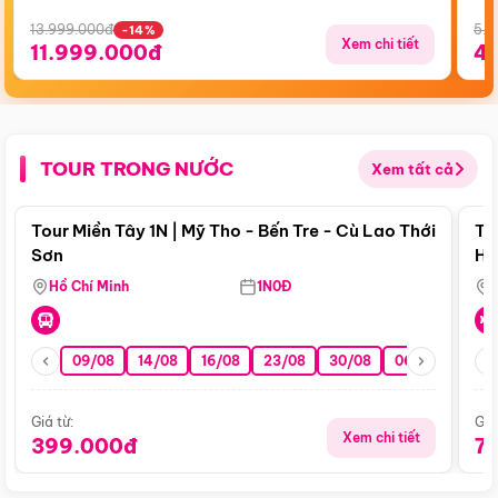
13.999.000đ
5.5
-14%
Xem chi tiết
11.999.000đ
4
TOUR TRONG NƯỚC
Xem tất cả
Điểm nổi bật
Tour Miền Tây 1N | Mỹ Tho - Bến Tre - Cù Lao Thới
To
Sơn
Hu
Hồ Chí Minh
1N0Đ
09/08
14/08
16/08
23/08
30/08
06/09
13/0
Giá từ:
Giá
Xem chi tiết
399.000đ
7