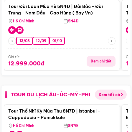
Tour Đài Loan Mùa Hè 5N4Đ | Đài Bắc - Đài
To
Trung - Nam Đầu - Cao Hùng ( Bay Vn)
Tr
Hồ Chí Minh
5N4Đ
13/08
12/09
01/10
Giá từ:
Giá
Xem chi tiết
12.999.000đ
1
TOUR DU LỊCH ÂU-ÚC-MỸ-PHI
Xem tất cả
Điểm nổi bật
Tour Thổ Nhĩ Kỳ Mùa Thu 8N7Đ | Istanbul -
To
Cappadocia - Pamukkale
Đế
Hồ Chí Minh
8N7Đ