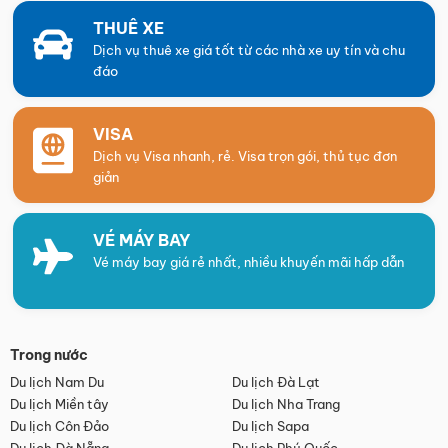
THUÊ XE
Dịch vụ thuê xe giá tốt từ các nhà xe uy tín và chu
đáo
VISA
Dịch vụ Visa nhanh, rẻ. Visa trọn gói, thủ tục đơn
giản
VÉ MÁY BAY
Vé máy bay giá rẻ nhất, nhiều khuyến mãi hấp dẫn
Trong nước
Du lịch Nam Du
Du lịch Đà Lạt
Du lịch Miền tây
Du lịch Nha Trang
Du lịch Côn Đảo
Du lịch Sapa