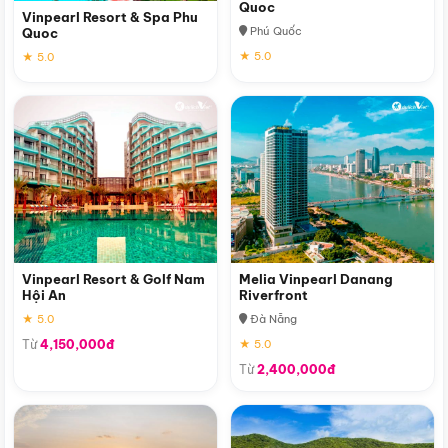
Quoc
Vinpearl Resort & Spa Phu
Phú Quốc
Quoc
★ 5.0
★ 5.0
Vinpearl Resort & Golf Nam
Melia Vinpearl Danang
Hội An
Riverfront
★ 5.0
Đà Nẵng
Từ
4,150,000đ
★ 5.0
Từ
2,400,000đ