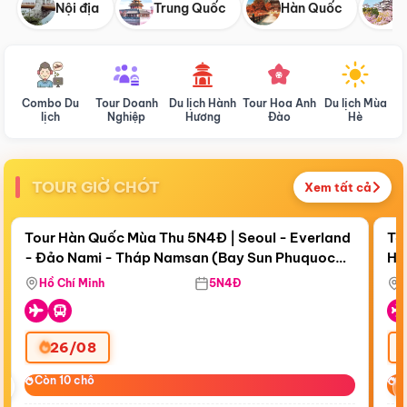
Nội địa
Trung Quốc
Hàn Quốc
N
Combo Du
Tour Doanh
Du lịch Hành
Tour Hoa Anh
Du lịch Mùa
D
lịch
Nghiệp
Hương
Đào
Hè
TOUR GIỜ CHÓT
Xem tất cả
Điểm nổi bật
Còn
18 ngày 18:44:52
Cò
Tour Hàn Quốc Mùa Thu 5N4Đ | Seoul - Everland
To
- Đảo Nami - Tháp Namsan (Bay Sun Phuquoc
Hò
Bay Sun Phuquoc Airways
Tặ
Airways)
Aq
Hồ Chí Minh
5N4Đ
26/08
‹
Còn 10 chỗ
Còn 10 chỗ
C
C