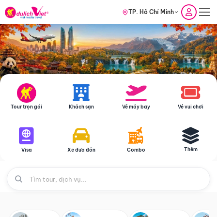
TP. Hồ Chí Minh
Tour trọn gói
Khách sạn
Vé máy bay
Vé vui chơi
Thêm
Visa
Xe đưa đón
Combo