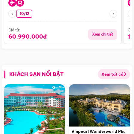
10/12
Giá từ:
Giá
Xem chi tiết
60.990.000đ
1
KHÁCH SẠN NỔI BẬT
Xem tất cả
Vinpearl Wonderworld Phu