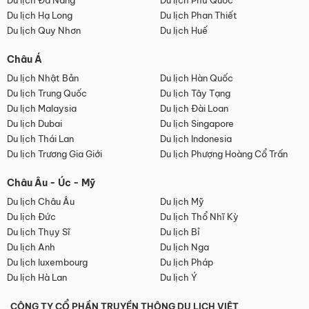
Du lịch Đà Nẵng
Du lịch Phú Quốc
Du lịch Hạ Long
Du lịch Phan Thiết
Du lịch Quy Nhơn
Du lịch Huế
Châu Á
Du lịch Nhật Bản
Du lịch Hàn Quốc
Du lịch Trung Quốc
Du lịch Tây Tạng
Du lịch Malaysia
Du lịch Đài Loan
Du lịch Dubai
Du lịch Singapore
Du lịch Thái Lan
Du lịch Indonesia
Du lịch Trương Gia Giới
Du lịch Phượng Hoàng Cổ Trấn
Châu Âu - Úc - Mỹ
Du lịch Châu Âu
Du lịch Mỹ
Du lịch Đức
Du lịch Thổ Nhĩ Kỳ
Du lịch Thụy Sĩ
Du lịch Bỉ
Du lịch Anh
Du lịch Nga
Du lịch luxembourg
Du lịch Pháp
Du lịch Hà Lan
Du lịch Ý
CÔNG TY CỔ PHẦN TRUYỀN THÔNG DU LỊCH VIỆT