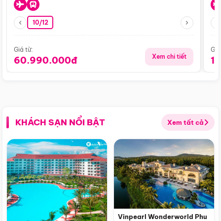
10/12
Giá từ:
Giá
Xem chi tiết
60.990.000đ
1
KHÁCH SẠN NỔI BẬT
Xem tất cả
Vinpearl Wonderworld Phu