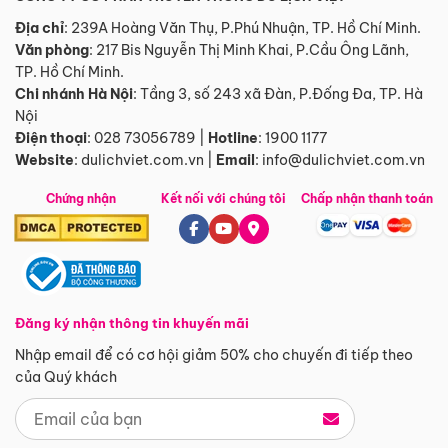
Địa chỉ
: 239A Hoàng Văn Thụ, P.Phú Nhuận, TP. Hồ Chí Minh.
Văn phòng
:
217 Bis Nguyễn Thị Minh Khai, P.Cầu Ông Lãnh,
TP. Hồ Chí Minh.
Chi nhánh Hà Nội
:
Tầng 3, số 243 xã Đàn, P.Đống Đa, TP. Hà
Nội
Điện thoại
:
028 73056789
|
Hotline
:
1900 1177
Website
:
dulichviet.com.vn
|
Email
:
info@dulichviet.com.vn
Chứng nhận
Kết nối với chúng tôi
Chấp nhận thanh toán
Đăng ký nhận thông tin khuyến mãi
Nhập email để có cơ hội giảm 50% cho chuyến đi tiếp theo
của Quý khách