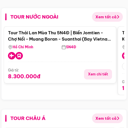
TOUR NƯỚC NGOÀI
Xem tất cả
Điểm nổi bật
Tour Thái Lan Mùa Thu 5N4Đ | Biển Jomtien -
To
Chợ Nổi - Muang Boran - Suanthai (Bay Vietnam
Ku
Airlines)
Si
Hồ Chí Minh
5N4Đ
Giá từ:
Xem chi tiết
8.300.000đ
Giá
1
TOUR CHÂU Á
Xem tất cả
Điểm nổi bật