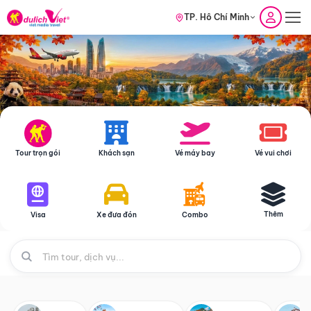
TP. Hồ Chí Minh
Tour trọn gói
Khách sạn
Vé máy bay
Vé vui chơi
Thêm
Visa
Xe đưa đón
Combo