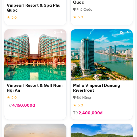
Quoc
Vinpearl Resort & Spa Phu
Phú Quốc
Quoc
★ 5.0
★ 5.0
Vinpearl Resort & Golf Nam
Melia Vinpearl Danang
Hội An
Riverfront
★ 5.0
Đà Nẵng
Từ
4,150,000đ
★ 5.0
Từ
2,400,000đ