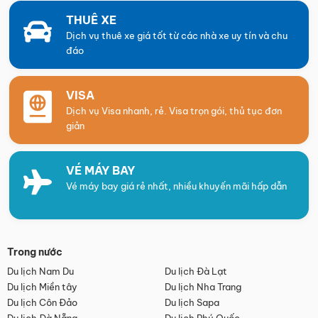
THUÊ XE
Dịch vụ thuê xe giá tốt từ các nhà xe uy tín và chu
đáo
VISA
Dịch vụ Visa nhanh, rẻ. Visa trọn gói, thủ tục đơn
giản
VÉ MÁY BAY
Vé máy bay giá rẻ nhất, nhiều khuyến mãi hấp dẫn
Trong nước
Du lịch Nam Du
Du lịch Đà Lạt
Du lịch Miền tây
Du lịch Nha Trang
Du lịch Côn Đảo
Du lịch Sapa