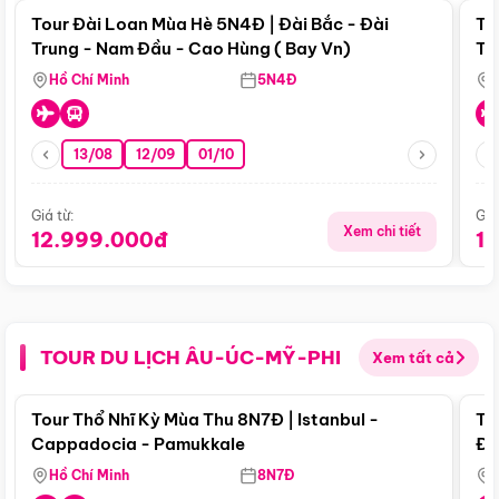
Tour Đài Loan Mùa Hè 5N4Đ | Đài Bắc - Đài
To
Trung - Nam Đầu - Cao Hùng ( Bay Vn)
Tr
Hồ Chí Minh
5N4Đ
13/08
12/09
01/10
Giá từ:
Giá
Xem chi tiết
12.999.000đ
1
TOUR DU LỊCH ÂU-ÚC-MỸ-PHI
Xem tất cả
Điểm nổi bật
Tour Thổ Nhĩ Kỳ Mùa Thu 8N7Đ | Istanbul -
To
Cappadocia - Pamukkale
Đế
Hồ Chí Minh
8N7Đ