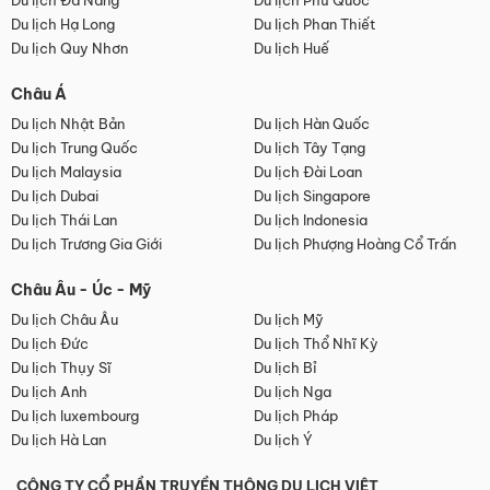
Du lịch Đà Nẵng
Du lịch Phú Quốc
Du lịch Hạ Long
Du lịch Phan Thiết
Du lịch Quy Nhơn
Du lịch Huế
Châu Á
Du lịch Nhật Bản
Du lịch Hàn Quốc
Du lịch Trung Quốc
Du lịch Tây Tạng
Du lịch Malaysia
Du lịch Đài Loan
Du lịch Dubai
Du lịch Singapore
Du lịch Thái Lan
Du lịch Indonesia
Du lịch Trương Gia Giới
Du lịch Phượng Hoàng Cổ Trấn
Châu Âu - Úc - Mỹ
Du lịch Châu Âu
Du lịch Mỹ
Du lịch Đức
Du lịch Thổ Nhĩ Kỳ
Du lịch Thụy Sĩ
Du lịch Bỉ
Du lịch Anh
Du lịch Nga
Du lịch luxembourg
Du lịch Pháp
Du lịch Hà Lan
Du lịch Ý
CÔNG TY CỔ PHẦN TRUYỀN THÔNG DU LỊCH VIỆT