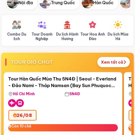
Nội địa
Trung Quốc
Hàn Quốc
N
Combo Du
Tour Doanh
Du lịch Hành
Tour Hoa Anh
Du lịch Mùa
D
lịch
Nghiệp
Hương
Đào
Hè
TOUR GIỜ CHÓT
Xem tất cả
Điểm nổi bật
Còn
18 ngày 15:49:30
Cò
Tour Hàn Quốc Mùa Thu 5N4Đ | Seoul - Everland
To
- Đảo Nami - Tháp Namsan (Bay Sun Phuquoc
Hò
Bay Sun Phuquoc Airways
Tặ
Airways)
Aq
Hồ Chí Minh
5N4Đ
26/08
‹
Còn 10 chỗ
Còn 10 chỗ
C
C