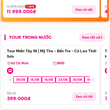
13.999.000đ
5.5
-14%
Xem chi tiết
11.999.000đ
4
TOUR TRONG NƯỚC
Xem tất cả
Điểm nổi bật
Tour Miền Tây 1N | Mỹ Tho - Bến Tre - Cù Lao Thới
To
Sơn
Hu
Hồ Chí Minh
1N0Đ
09/08
14/08
16/08
23/08
30/08
06/09
13/0
Giá từ:
Giá
Xem chi tiết
399.000đ
7