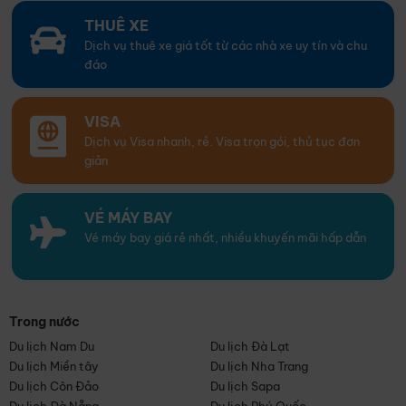
THUÊ XE
Dịch vụ thuê xe giá tốt từ các nhà xe uy tín và chu
đáo
VISA
Dịch vụ Visa nhanh, rẻ. Visa trọn gói, thủ tục đơn
giản
VÉ MÁY BAY
Vé máy bay giá rẻ nhất, nhiều khuyến mãi hấp dẫn
Trong nước
Du lịch Nam Du
Du lịch Đà Lạt
Du lịch Miền tây
Du lịch Nha Trang
Du lịch Côn Đảo
Du lịch Sapa