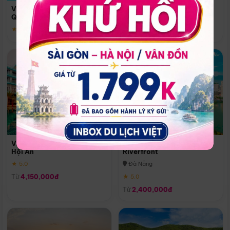
Quoc
Vinpearl Resort & Spa Phu
Phú Quốc
Quoc
★ 5.0
★ 5.0
Vinpearl Resort & Golf Nam
Melia Vinpearl Danang
Hội An
Riverfront
★ 5.0
Đà Nẵng
Từ
4,150,000đ
★ 5.0
Từ
2,400,000đ