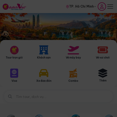
TP. Hồ Chí Minh
Tour trọn gói
Khách sạn
Vé máy bay
Vé vui chơi
Thêm
Visa
Xe đưa đón
Combo