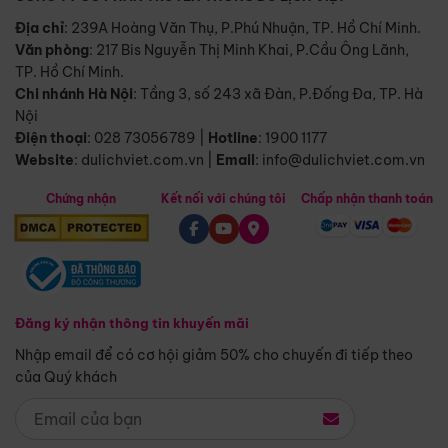
Địa chỉ
: 239A Hoàng Văn Thụ, P.Phú Nhuận, TP. Hồ Chí Minh.
Văn phòng
:
217 Bis Nguyễn Thị Minh Khai, P.Cầu Ông Lãnh,
TP. Hồ Chí Minh.
Chi nhánh Hà Nội
:
Tầng 3, số 243 xã Đàn, P.Đống Đa, TP. Hà
Nội
Điện thoại
:
028 73056789
|
Hotline
:
1900 1177
Website
:
dulichviet.com.vn
|
Email
:
info@dulichviet.com.vn
Chứng nhận
Kết nối với chúng tôi
Chấp nhận thanh toán
Đăng ký nhận thông tin khuyến mãi
Nhập email để có cơ hội giảm 50% cho chuyến đi tiếp theo
của Quý khách