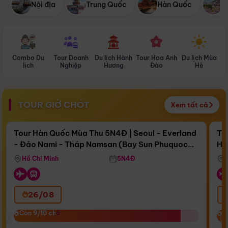
Nội địa
Trung Quốc
Hàn Quốc
N
Combo Du
Tour Doanh
Du lịch Hành
Tour Hoa Anh
Du lịch Mùa
D
lịch
Nghiệp
Hương
Đào
Hè
TOUR GIỜ CHÓT
Xem tất cả
Điểm nổi bật
Còn
16 ngày 08:46:28
Cò
Tour Hàn Quốc Mùa Thu 5N4Đ | Seoul - Everland
To
- Đảo Nami - Tháp Namsan (Bay Sun Phuquoc
Hò
Bay Sun Phuquoc Airways
Tặ
Airways)
Aq
Hồ Chí Minh
5N4Đ
26/08
‹
Còn 9/10 chỗ
Còn 9/10 chỗ
C
C