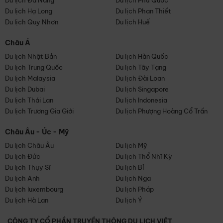
Du lịch Đà Nẵng
Du lịch Phú Quốc
Du lịch Hạ Long
Du lịch Phan Thiết
Du lịch Quy Nhơn
Du lịch Huế
Châu Á
Du lịch Nhật Bản
Du lịch Hàn Quốc
Du lịch Trung Quốc
Du lịch Tây Tạng
Du lịch Malaysia
Du lịch Đài Loan
Du lịch Dubai
Du lịch Singapore
Du lịch Thái Lan
Du lịch Indonesia
Du lịch Trương Gia Giới
Du lịch Phượng Hoàng Cổ Trấn
Châu Âu - Úc - Mỹ
Du lịch Châu Âu
Du lịch Mỹ
Du lịch Đức
Du lịch Thổ Nhĩ Kỳ
Du lịch Thụy Sĩ
Du lịch Bỉ
Du lịch Anh
Du lịch Nga
Du lịch luxembourg
Du lịch Pháp
Du lịch Hà Lan
Du lịch Ý
CÔNG TY CỔ PHẦN TRUYỀN THÔNG DU LỊCH VIỆT