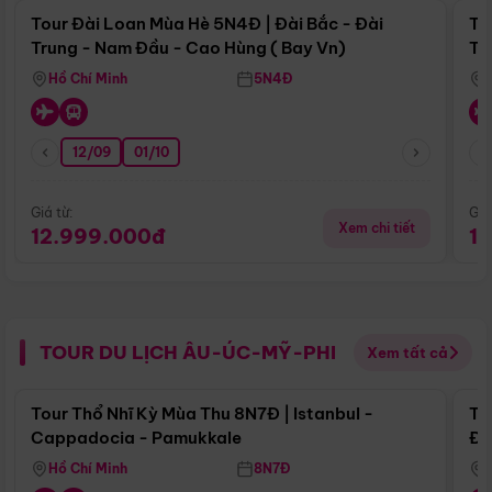
Tour Đài Loan Mùa Hè 5N4Đ | Đài Bắc - Đài
To
Trung - Nam Đầu - Cao Hùng ( Bay Vn)
Tr
Hồ Chí Minh
5N4Đ
12/09
01/10
Giá từ:
Giá
Xem chi tiết
12.999.000đ
1
TOUR DU LỊCH ÂU-ÚC-MỸ-PHI
Xem tất cả
Điểm nổi bật
Tour Thổ Nhĩ Kỳ Mùa Thu 8N7Đ | Istanbul -
To
Cappadocia - Pamukkale
Đế
Hồ Chí Minh
8N7Đ