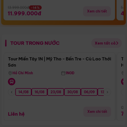
13.999.000đ
5.5
-14%
Xem chi tiết
11.999.000đ
4
TOUR TRONG NƯỚC
Xem tất cả
Điểm nổi bật
Tour Miền Tây 1N | Mỹ Tho - Bến Tre - Cù Lao Thới
To
Sơn
Hu
Hồ Chí Minh
1N0Đ
14/08
16/08
23/08
30/08
06/09
13/09
20/0
Giá
Xem chi tiết
7
Liên hệ