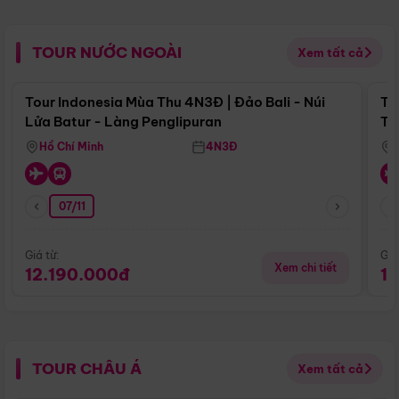
TOUR NƯỚC NGOÀI
Xem tất cả
Điểm nổi bật
Tour Indonesia Mùa Thu 4N3Đ | Đảo Bali - Núi
To
Lửa Batur - Làng Penglipuran
Tr
Hồ Chí Minh
4N3Đ
07/11
Giá từ:
Giá
Xem chi tiết
12.190.000đ
1
TOUR CHÂU Á
Xem tất cả
Điểm nổi bật