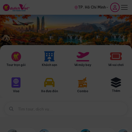
TP. Hồ Chí Minh
Tour trọn gói
Khách sạn
Vé máy bay
Vé vui chơi
Thêm
Visa
Xe đưa đón
Combo