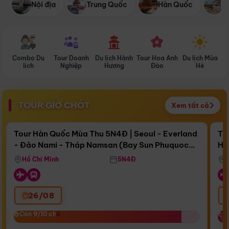
Nội địa
Trung Quốc
Hàn Quốc
N
Combo Du
Tour Doanh
Du lịch Hành
Tour Hoa Anh
Du lịch Mùa
D
lịch
Nghiệp
Hương
Đào
Hè
TOUR GIỜ CHÓT
Xem tất cả
Điểm nổi bật
Còn
17 ngày 09:49:42
Cò
Tour Hàn Quốc Mùa Thu 5N4Đ | Seoul - Everland
To
- Đảo Nami - Tháp Namsan (Bay Sun Phuquoc
Hò
Bay Sun Phuquoc Airways
Tặ
Airways)
Aq
Hồ Chí Minh
5N4Đ
26/08
‹
Còn 9/10 chỗ
Còn 9/10 chỗ
C
C