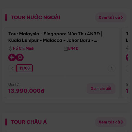
TOUR NƯỚC NGOÀI
Xem tất cả
Điểm nổi bật
Tour Malaysia - Singapore Mùa Thu 4N3Đ |
To
Kuala Lumpur - Malacca - Johor Baru -
Lử
Singapore
Hồ Chí Minh
5N4Đ
13/08
Giá từ:
Giá
Xem chi tiết
13.990.000đ
1
TOUR CHÂU Á
Xem tất cả
Điểm nổi bật