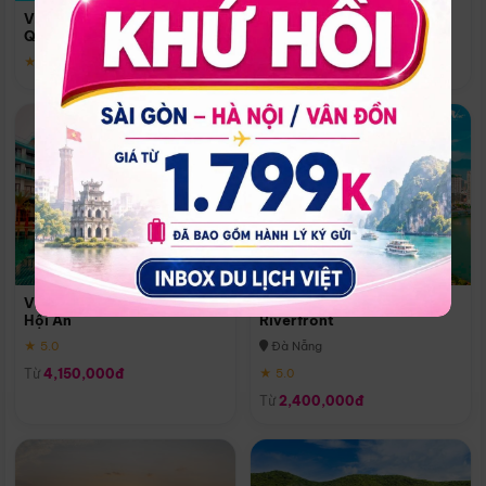
Quoc
Vinpearl Resort & Spa Phu
Phú Quốc
Quoc
★ 5.0
★ 5.0
Vinpearl Resort & Golf Nam
Melia Vinpearl Danang
Hội An
Riverfront
★ 5.0
Đà Nẵng
Từ
4,150,000đ
★ 5.0
Từ
2,400,000đ