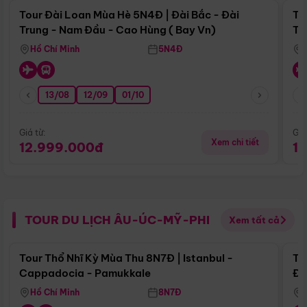
Tour Đài Loan Mùa Hè 5N4Đ | Đài Bắc - Đài
To
Trung - Nam Đầu - Cao Hùng ( Bay Vn)
Tr
Hồ Chí Minh
5N4Đ
13/08
12/09
01/10
Giá từ:
Giá
Xem chi tiết
12.999.000đ
1
TOUR DU LỊCH ÂU-ÚC-MỸ-PHI
Xem tất cả
Điểm nổi bật
Tour Thổ Nhĩ Kỳ Mùa Thu 8N7Đ | Istanbul -
To
Cappadocia - Pamukkale
Đế
Hồ Chí Minh
8N7Đ