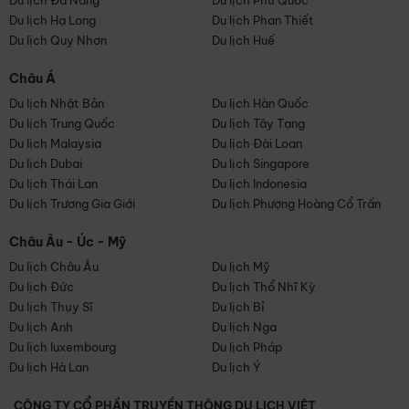
Du lịch Đà Nẵng
Du lịch Phú Quốc
Du lịch Hạ Long
Du lịch Phan Thiết
Du lịch Quy Nhơn
Du lịch Huế
Châu Á
Du lịch Nhật Bản
Du lịch Hàn Quốc
Du lịch Trung Quốc
Du lịch Tây Tạng
Du lịch Malaysia
Du lịch Đài Loan
Du lịch Dubai
Du lịch Singapore
Du lịch Thái Lan
Du lịch Indonesia
Du lịch Trương Gia Giới
Du lịch Phượng Hoàng Cổ Trấn
Châu Âu - Úc - Mỹ
Du lịch Châu Âu
Du lịch Mỹ
Du lịch Đức
Du lịch Thổ Nhĩ Kỳ
Du lịch Thụy Sĩ
Du lịch Bỉ
Du lịch Anh
Du lịch Nga
Du lịch luxembourg
Du lịch Pháp
Du lịch Hà Lan
Du lịch Ý
CÔNG TY CỔ PHẦN TRUYỀN THÔNG DU LỊCH VIỆT