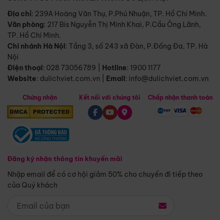
Địa chỉ
: 239A Hoàng Văn Thụ, P.Phú Nhuận, TP. Hồ Chí Minh.
Văn phòng
:
217 Bis Nguyễn Thị Minh Khai, P.Cầu Ông Lãnh,
TP. Hồ Chí Minh.
Chi nhánh Hà Nội
:
Tầng 3, số 243 xã Đàn, P.Đống Đa, TP. Hà
Nội
Điện thoại
:
028 73056789
|
Hotline
:
1900 1177
Website
:
dulichviet.com.vn
|
Email
:
info@dulichviet.com.vn
Chứng nhận
Kết nối với chúng tôi
Chấp nhận thanh toán
Đăng ký nhận thông tin khuyến mãi
Nhập email để có cơ hội giảm 50% cho chuyến đi tiếp theo
của Quý khách