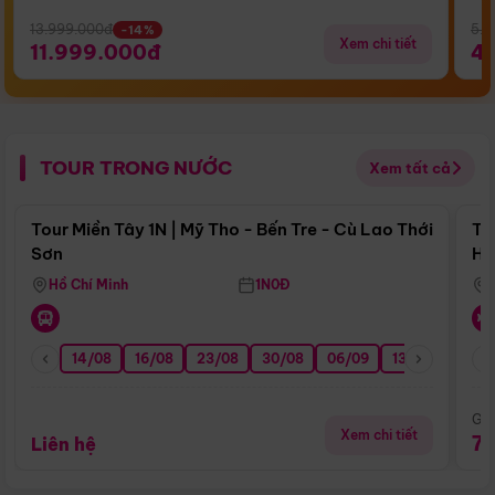
13.999.000đ
5.5
-14%
Xem chi tiết
11.999.000đ
4
TOUR TRONG NƯỚC
Xem tất cả
Điểm nổi bật
Tour Miền Tây 1N | Mỹ Tho - Bến Tre - Cù Lao Thới
To
Sơn
Hu
Hồ Chí Minh
1N0Đ
14/08
16/08
23/08
30/08
06/09
13/09
20/0
Giá
Xem chi tiết
7
Liên hệ