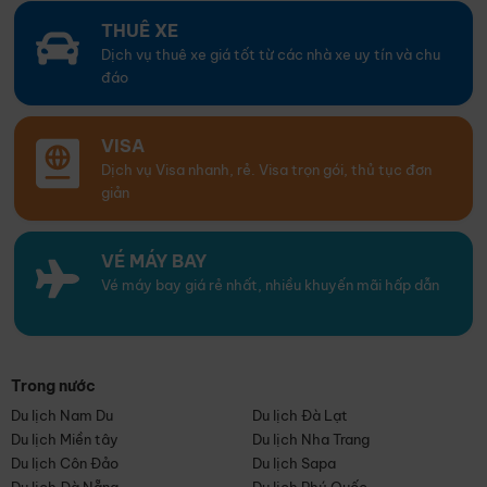
THUÊ XE
Dịch vụ thuê xe giá tốt từ các nhà xe uy tín và chu
đáo
VISA
Dịch vụ Visa nhanh, rẻ. Visa trọn gói, thủ tục đơn
giản
VÉ MÁY BAY
Vé máy bay giá rẻ nhất, nhiều khuyến mãi hấp dẫn
Trong nước
Du lịch Nam Du
Du lịch Đà Lạt
Du lịch Miền tây
Du lịch Nha Trang
Du lịch Côn Đảo
Du lịch Sapa