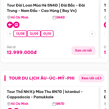
Tour Đài Loan Mùa Hè 5N4Đ | Đài Bắc - Đài
To
Trung - Nam Đầu - Cao Hùng ( Bay Vn)
Tr
Hồ Chí Minh
5N4Đ
13/08
12/09
01/10
Giá từ:
Giá
Xem chi tiết
12.999.000đ
1
TOUR DU LỊCH ÂU-ÚC-MỸ-PHI
Xem tất cả
Điểm nổi bật
Tour Thổ Nhĩ Kỳ Mùa Thu 8N7Đ | Istanbul -
To
Cappadocia - Pamukkale
Đế
Hồ Chí Minh
8N7Đ