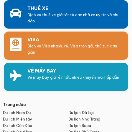
THUÊ XE
Dịch vụ thuê xe giá tốt từ các nhà xe uy tín và chu
đáo
VISA
Dịch vụ Visa nhanh, rẻ. Visa trọn gói, thủ tục đơn
giản
VÉ MÁY BAY
Vé máy bay giá rẻ nhất, nhiều khuyến mãi hấp dẫn
Trong nước
Du lịch Nam Du
Du lịch Đà Lạt
Du lịch Miền tây
Du lịch Nha Trang
Du lịch Côn Đảo
Du lịch Sapa