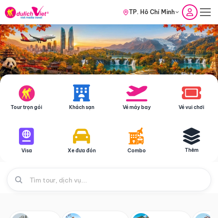
TP. Hồ Chí Minh
Tour trọn gói
Khách sạn
Vé máy bay
Vé vui chơi
Thêm
Visa
Xe đưa đón
Combo