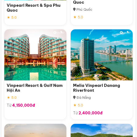
Quoc
Vinpearl Resort & Spa Phu
Phú Quốc
Quoc
★ 5.0
★ 5.0
Vinpearl Resort & Golf Nam
Melia Vinpearl Danang
Hội An
Riverfront
★ 5.0
Đà Nẵng
Từ
4,150,000đ
★ 5.0
Từ
2,400,000đ