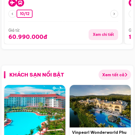
10/12
Giá từ:
Giá
Xem chi tiết
60.990.000đ
1
KHÁCH SẠN NỔI BẬT
Xem tất cả
Vinpearl Wonderworld Phu