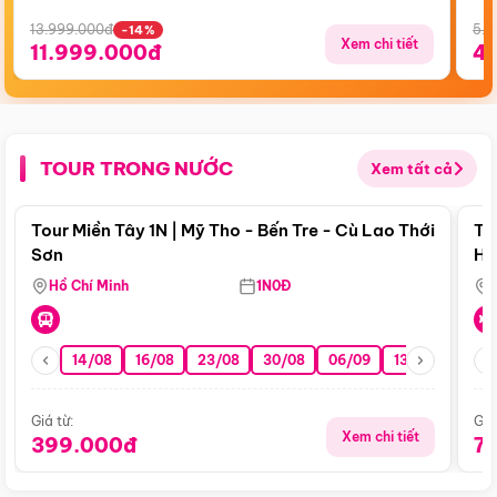
13.999.000đ
5.5
-14%
Xem chi tiết
11.999.000đ
4
TOUR TRONG NƯỚC
Xem tất cả
Điểm nổi bật
Tour Miền Tây 1N | Mỹ Tho - Bến Tre - Cù Lao Thới
To
Sơn
Hu
Hồ Chí Minh
1N0Đ
14/08
16/08
23/08
30/08
06/09
13/09
20/0
Giá từ:
Giá
Xem chi tiết
399.000đ
7