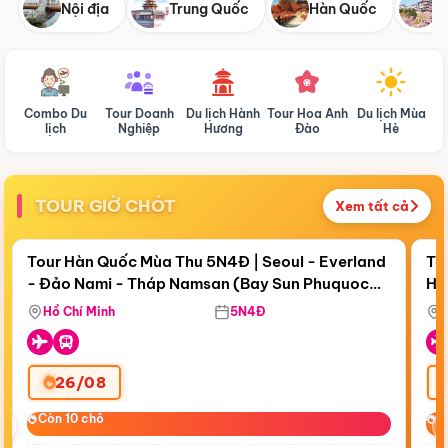
Nội địa
Trung Quốc
Hàn Quốc
N
Combo Du
Tour Doanh
Du lịch Hành
Tour Hoa Anh
Du lịch Mùa
D
lịch
Nghiệp
Hương
Đào
Hè
TOUR GIỜ CHÓT
Xem tất cả
Điểm nổi bật
Còn
18 ngày 03:59:18
Cò
Tour Hàn Quốc Mùa Thu 5N4Đ | Seoul - Everland
To
- Đảo Nami - Tháp Namsan (Bay Sun Phuquoc
Hò
Bay Sun Phuquoc Airways
Tặ
Airways)
Aq
Hồ Chí Minh
5N4Đ
26/08
‹
Còn 10 chỗ
Còn 10 chỗ
C
C