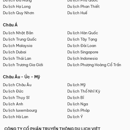
Du lịch Đà Nẵng
Du lịch Phú Quốc
Du lịch Hạ Long
Du lịch Phan Thiết
Du lịch Quy Nhơn
Du lịch Huế
Châu Á
Du lịch Nhật Bản
Du lịch Hàn Quốc
Du lịch Trung Quốc
Du lịch Tây Tạng
Du lịch Malaysia
Du lịch Đài Loan
Du lịch Dubai
Du lịch Singapore
Du lịch Thái Lan
Du lịch Indonesia
Du lịch Trương Gia Giới
Du lịch Phượng Hoàng Cổ Trấn
Châu Âu - Úc - Mỹ
Du lịch Châu Âu
Du lịch Mỹ
Du lịch Đức
Du lịch Thổ Nhĩ Kỳ
Du lịch Thụy Sĩ
Du lịch Bỉ
Du lịch Anh
Du lịch Nga
Du lịch luxembourg
Du lịch Pháp
Du lịch Hà Lan
Du lịch Ý
CÔNG TY CỔ PHẦN TRUYỀN THÔNG DU LỊCH VIỆT