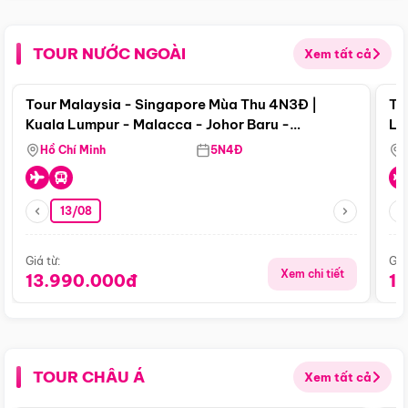
TOUR NƯỚC NGOÀI
Xem tất cả
Điểm nổi bật
Tour Malaysia - Singapore Mùa Thu 4N3Đ |
To
Kuala Lumpur - Malacca - Johor Baru -
Lử
Singapore
Hồ Chí Minh
5N4Đ
13/08
Giá từ:
Giá
Xem chi tiết
13.990.000đ
1
TOUR CHÂU Á
Xem tất cả
Điểm nổi bật