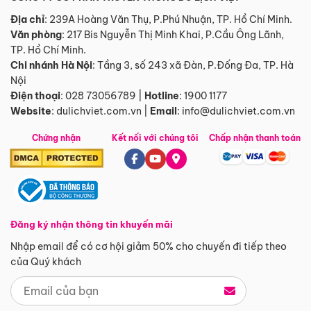
Địa chỉ
: 239A Hoàng Văn Thụ, P.Phú Nhuận, TP. Hồ Chí Minh.
Văn phòng
:
217 Bis Nguyễn Thị Minh Khai, P.Cầu Ông Lãnh,
TP. Hồ Chí Minh.
Chi nhánh Hà Nội
:
Tầng 3, số 243 xã Đàn, P.Đống Đa, TP. Hà
Nội
Điện thoại
:
028 73056789
|
Hotline
:
1900 1177
Website
:
dulichviet.com.vn
|
Email
:
info@dulichviet.com.vn
Chứng nhận
Kết nối với chúng tôi
Chấp nhận thanh toán
Đăng ký nhận thông tin khuyến mãi
Nhập email để có cơ hội giảm 50% cho chuyến đi tiếp theo
của Quý khách