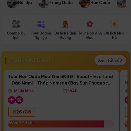
Nội địa
Trung Quốc
Hàn Quốc
N
Combo Du
Tour Doanh
Du lịch Hành
Tour Hoa Anh
Du lịch Mùa
D
lịch
Nghiệp
Hương
Đào
Hè
TOUR GIỜ CHÓT
Xem tất cả
Điểm nổi bật
Còn
17 ngày 14:27:26
Cò
Tour Hàn Quốc Mùa Thu 5N4Đ | Seoul - Everland
To
- Đảo Nami - Tháp Namsan (Bay Sun Phuquoc
Hò
Bay Sun Phuquoc Airways
Tặ
Airways)
Aq
Hồ Chí Minh
5N4Đ
26/08
‹
Còn 9/10 chỗ
Còn 9/10 chỗ
C
C