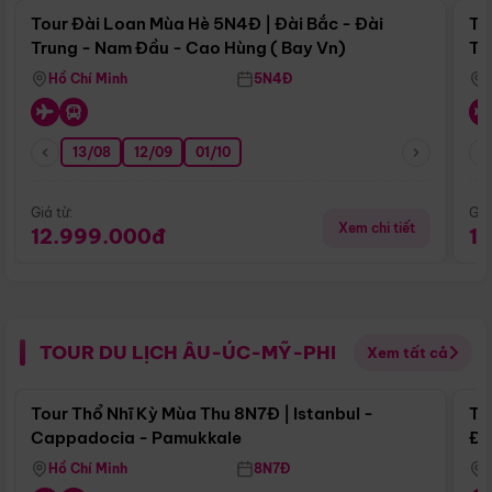
Tour Đài Loan Mùa Hè 5N4Đ | Đài Bắc - Đài
To
Trung - Nam Đầu - Cao Hùng ( Bay Vn)
Tr
Hồ Chí Minh
5N4Đ
13/08
12/09
01/10
Giá từ:
Giá
Xem chi tiết
12.999.000đ
1
TOUR DU LỊCH ÂU-ÚC-MỸ-PHI
Xem tất cả
Điểm nổi bật
Tour Thổ Nhĩ Kỳ Mùa Thu 8N7Đ | Istanbul -
To
Cappadocia - Pamukkale
Đế
Hồ Chí Minh
8N7Đ