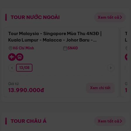
TOUR NƯỚC NGOÀI
Xem tất cả
Điểm nổi bật
Tour Malaysia - Singapore Mùa Thu 4N3Đ |
To
Kuala Lumpur - Malacca - Johor Baru -
Lử
Singapore
Hồ Chí Minh
5N4Đ
13/08
Giá từ:
Giá
Xem chi tiết
13.990.000đ
1
TOUR CHÂU Á
Xem tất cả
Điểm nổi bật