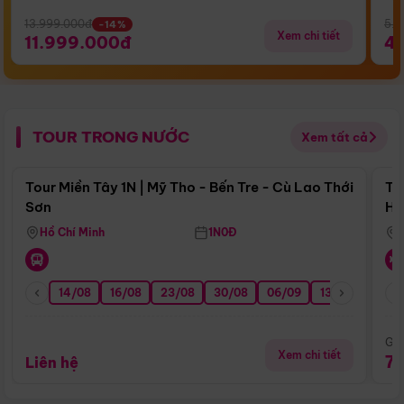
13.999.000đ
5.5
-14%
Xem chi tiết
11.999.000đ
4
TOUR TRONG NƯỚC
Xem tất cả
Điểm nổi bật
Tour Miền Tây 1N | Mỹ Tho - Bến Tre - Cù Lao Thới
To
Sơn
Hu
Hồ Chí Minh
1N0Đ
14/08
16/08
23/08
30/08
06/09
13/09
20/0
Giá
Xem chi tiết
7
Liên hệ