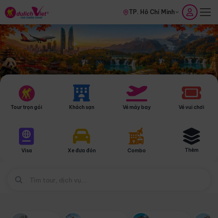
TP. Hồ Chí Minh
Tour trọn gói
Khách sạn
Vé máy bay
Vé vui chơi
Thêm
Visa
Xe đưa đón
Combo