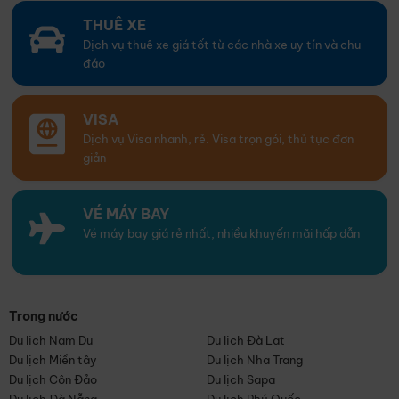
THUÊ XE
Dịch vụ thuê xe giá tốt từ các nhà xe uy tín và chu
đáo
VISA
Dịch vụ Visa nhanh, rẻ. Visa trọn gói, thủ tục đơn
giản
VÉ MÁY BAY
Vé máy bay giá rẻ nhất, nhiều khuyến mãi hấp dẫn
Trong nước
Du lịch Nam Du
Du lịch Đà Lạt
Du lịch Miền tây
Du lịch Nha Trang
Du lịch Côn Đảo
Du lịch Sapa