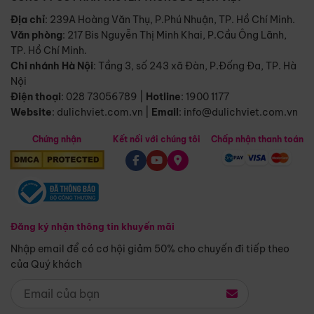
Địa chỉ
: 239A Hoàng Văn Thụ, P.Phú Nhuận, TP. Hồ Chí Minh.
Văn phòng
:
217 Bis Nguyễn Thị Minh Khai, P.Cầu Ông Lãnh,
TP. Hồ Chí Minh.
Chi nhánh Hà Nội
:
Tầng 3, số 243 xã Đàn, P.Đống Đa, TP. Hà
Nội
Điện thoại
:
028 73056789
|
Hotline
:
1900 1177
Website
:
dulichviet.com.vn
|
Email
:
info@dulichviet.com.vn
Chứng nhận
Kết nối với chúng tôi
Chấp nhận thanh toán
Đăng ký nhận thông tin khuyến mãi
Nhập email để có cơ hội giảm 50% cho chuyến đi tiếp theo
của Quý khách