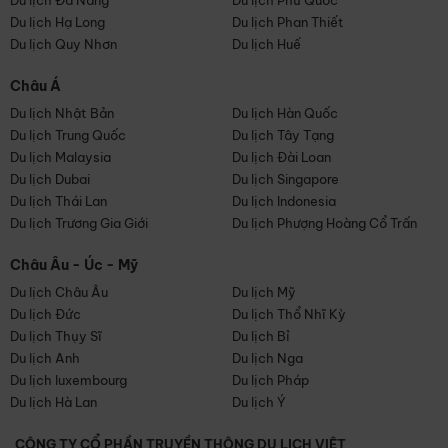
Du lịch Đà Nẵng
Du lịch Phú Quốc
Du lịch Hạ Long
Du lịch Phan Thiết
Du lịch Quy Nhơn
Du lịch Huế
Châu Á
Du lịch Nhật Bản
Du lịch Hàn Quốc
Du lịch Trung Quốc
Du lịch Tây Tạng
Du lịch Malaysia
Du lịch Đài Loan
Du lịch Dubai
Du lịch Singapore
Du lịch Thái Lan
Du lịch Indonesia
Du lịch Trương Gia Giới
Du lịch Phượng Hoàng Cổ Trấn
Châu Âu - Úc - Mỹ
Du lịch Châu Âu
Du lịch Mỹ
Du lịch Đức
Du lịch Thổ Nhĩ Kỳ
Du lịch Thụy Sĩ
Du lịch Bỉ
Du lịch Anh
Du lịch Nga
Du lịch luxembourg
Du lịch Pháp
Du lịch Hà Lan
Du lịch Ý
CÔNG TY CỔ PHẦN TRUYỀN THÔNG DU LỊCH VIỆT