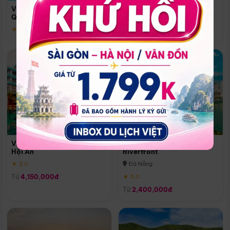
Quoc
Vinpearl Resort & Spa Phu
Phú Quốc
Quoc
★ 5.0
★ 5.0
Vinpearl Resort & Golf Nam
Melia Vinpearl Danang
Hội An
Riverfront
★ 5.0
Đà Nẵng
Từ
4,150,000đ
★ 5.0
Từ
2,400,000đ