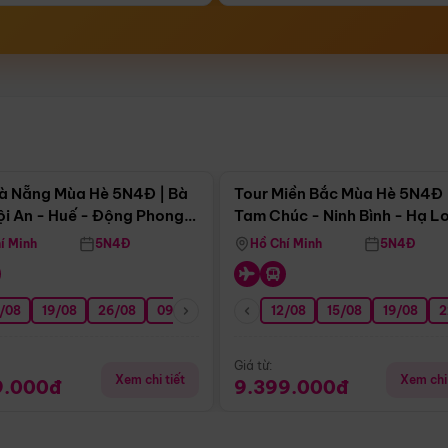
Điểm nổi bật
Điểm nổi
à Nẵng Mùa Hè 5N4Đ | Bà
Tour Miền Bắc Mùa Hè 5N4Đ 
ội An - Huế - Động Phong
Tam Chúc - Ninh Bình - Hạ L
í Minh
5N4Đ
Hồ Chí Minh
5N4Đ
/08
3/09
19/08
20/09
26/08
27/09
09/09
16/09
12/08
23/09
15/08
30/09
19/08
07/10
2
Giá từ:
Xem chi tiết
Xem chi 
9.000đ
9.399.000đ