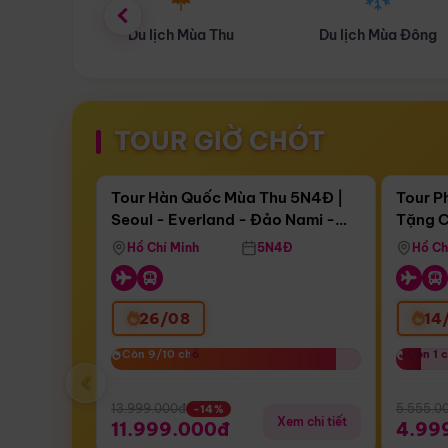
ùa Thu
Du lịch Mùa Đông
Combo Du lịch
TOUR GIỜ CHÓT
Điểm nổi bật
Còn
17 ngày 09:25:45
Còn
05 
Tour Hàn Quốc Mùa Thu 5N4Đ |
Tour P
Seoul - Everland - Đảo Nami -
Tặng C
Bay Sun Phuquoc Airways
Tặng C
Tháp Namsan (Bay Sun Phuquoc
Hôn - 
Hồ Chí Minh
5N4Đ
Hồ Ch
Airways)
26/08
14
Còn 9/10 chỗ
Còn 9/10 chỗ
Còn 1 
Còn 1 
‹
13.999.000đ
5.555.0
-14%
Xem chi tiết
11.999.000đ
4.99