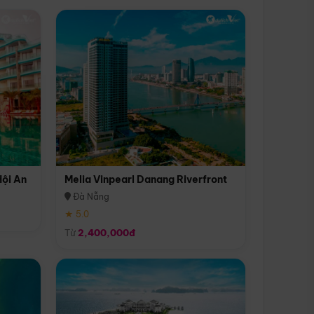
Hội An
Melia Vinpearl Danang Riverfront
Đà Nẵng
★ 5.0
Từ
2,400,000đ