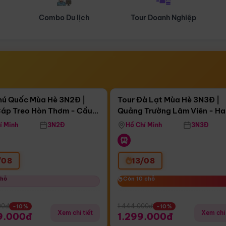
Tour Doanh Nghiệp
Du lịch Hành Hương
Điểm nổi bật
Điểm nổi
ngày 09:25:45
Còn
04 ngày 09:25:45
hú Quốc Mùa Hè 3N2Đ |
Tour Đà Lạt Mùa Hè 3N3Đ |
áp Treo Hòn Thơm - Cầu
Quảng Trường Lâm Viên - H
áp Treo Hòn Thơm
Công Viên Nước Aquatopia
Hill - Puppy Farm
í Minh
3N2Đ
Hồ Chí Minh
3N3Đ
/08
13/08
chỗ
chỗ
Còn 10 chỗ
Còn 10 chỗ
00đ
1.444.000đ
-10%
-10%
Xem chi tiết
Xem chi 
9.000đ
1.299.000đ