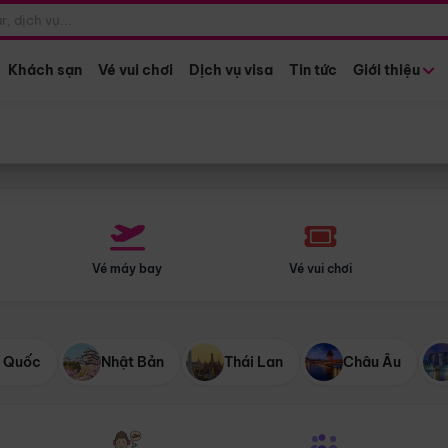
Điểm khởi hành
Tháng khở
Hồ Chí Minh
Bất kỳ 
Khách sạn
Vé vui chơi
Dịch vụ visa
Tin tức
Giới thiệu
Vé máy bay
Vé vui chơi
 Quốc
Nhật Bản
Thái Lan
Châu Âu