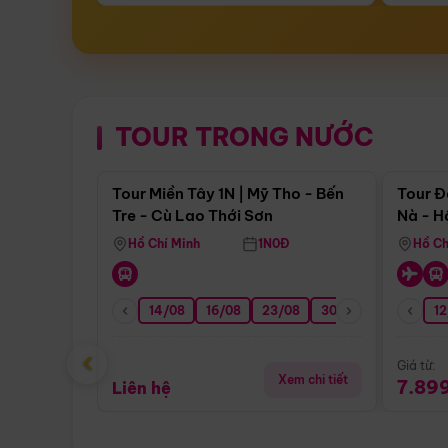
TOUR TRONG NƯỚC
Điểm nổi bật
Tour Miền Tây 1N | Mỹ Tho - Bến
Tour Đ
Tre - Cù Lao Thới Sơn
Nà - H
Nha
Hồ Chí Minh
1N0Đ
Hồ Ch
14/08
16/08
23/08
30/08
06/09
12
1
‹
Giá từ:
Xem chi tiết
7.89
Liên hệ