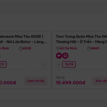
Điểm nổi bật
Điểm nổi
ndonesia Mùa Thu 4N3Đ |
Tour Trung Quôc Mùa Thu 5N
li - Núi Lửa Batur - Làng
Thượng Hải - Ô Trấn - Hàng
puran
(Tour Không Shopping)
í Minh
4N3Đ
Hồ Chí Minh
5N4Đ
/11
10/09
Giá từ:
Xem chi tiết
Xem chi 
90.000đ
15.499.000đ