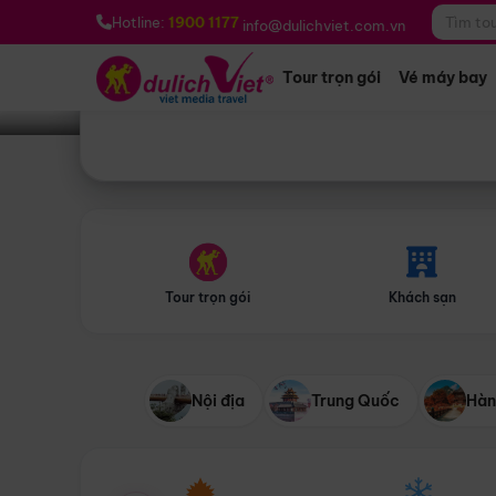
Bạn muốn đi đâu?
*
Hotline:
1900 1177
info@dulichviet.com.vn
Tour trọn gói
Vé máy bay
Tour trọn gói
Khách sạn
Nội địa
Trung Quốc
Hàn