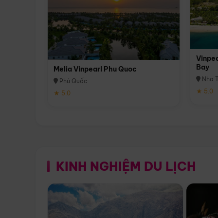
Vinpea
Bay
Melia Vinpearl Phu Quoc
Nha T
Phú Quốc
★ 5.0
★ 5.0
KINH NGHIỆM DU LỊCH