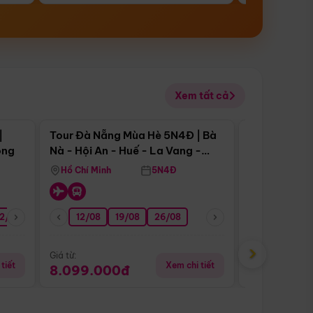
Xem tất cả
 bật
Điểm nổi bật
|
Tour Đà Nẵng Mùa Hè 5N4Đ | Bà
Tour Đà Nẵn
ong
Nà - Hội An - Huế - La Vang -
Nà - Hội An
Động Thiên Đường
Nha
Hồ Chí Minh
5N4Đ
Hồ Chí Minh
2/08
26/08
05/09
12/08
19/08
09/09
26/08
12/09
13/08
›
Giá từ:
Giá từ:
tiết
Xem chi tiết
8.099.000đ
6.899.00