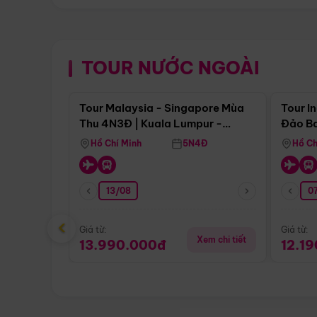
TOUR NƯỚC NGOÀI
Điểm nổi bật
Tour Malaysia - Singapore Mùa
Tour I
Thu 4N3Đ | Kuala Lumpur -
Đảo Ba
Malacca - Johor Baru -
Pengli
Hồ Chí Minh
5N4Đ
Hồ Ch
Singapore
13/08
07
‹
Giá từ:
Giá từ:
Xem chi tiết
13.990.000đ
12.1