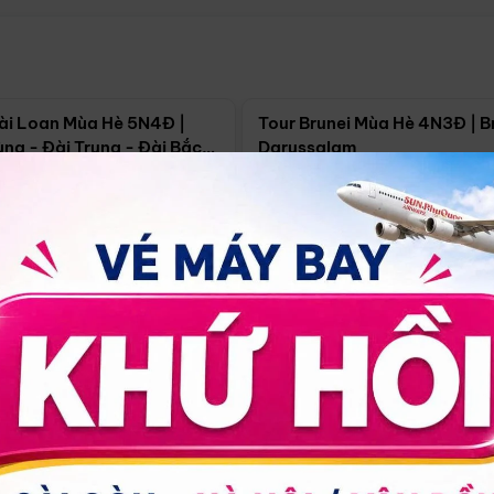
Điểm nổi bật
Điểm nổi
ài Loan Mùa Hè 5N4Đ |
Tour Brunei Mùa Hè 4N3Đ | B
ng - Đài Trung - Đài Bắc
Darussalam
j)
í Minh
5N4Đ
Hồ Chí Minh
4N3Đ
4/09
18/09
30/08
17/09
24/09
Giá từ:
Xem chi tiết
Xem chi 
90.000đ
14.499.000đ