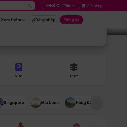
i hành
Hồ Chí Minh
Giỏ hàng
Tìm tour
tháng nào
Xem thêm
Đăng nhập
Đăng ký
Visa
Thêm
Singapore
Đài Loan
Hong Kong
Mỹ