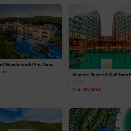
arl Wonderworld Phu Quoc
Quốc
Vinpearl Resort & Golf Nam 
★ 5.0
Từ
4,150,000đ