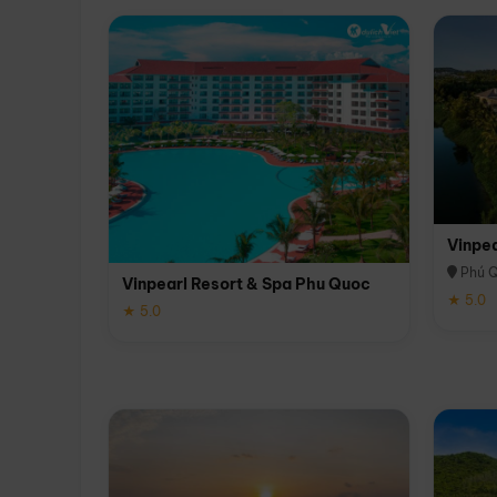
Vinpe
Phú 
Vinpearl Resort & Spa Phu Quoc
★ 5.0
★ 5.0