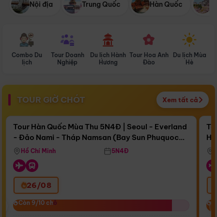
Nội địa
Trung Quốc
Hàn Quốc
N
Combo Du
Tour Doanh
Du lịch Hành
Tour Hoa Anh
Du lịch Mùa
D
lịch
Nghiệp
Hương
Đào
Hè
TOUR GIỜ CHÓT
Xem tất cả
Điểm nổi bật
Còn
15 ngày 16:58:59
Cò
Tour Hàn Quốc Mùa Thu 5N4Đ | Seoul - Everland
To
- Đảo Nami - Tháp Namsan (Bay Sun Phuquoc
Hò
Bay Sun Phuquoc Airways
Tặ
Airways)
Aq
Hồ Chí Minh
5N4Đ
26/08
‹
Còn 9/10 chỗ
Còn 9/10 chỗ
C
C