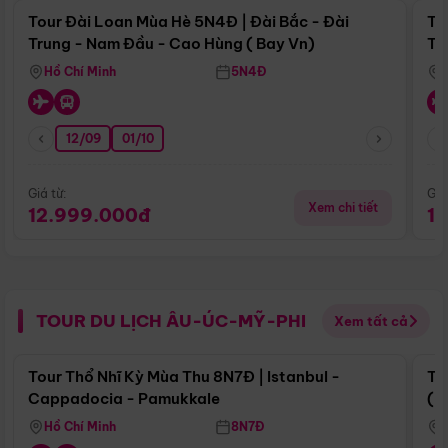
Tour Đài Loan Mùa Hè 5N4Đ | Đài Bắc - Đài
To
Trung - Nam Đầu - Cao Hùng ( Bay Vn)
Tr
Hồ Chí Minh
5N4Đ
12/09
01/10
Giá từ:
Giá
Xem chi tiết
12.999.000đ
1
TOUR DU LỊCH ÂU-ÚC-MỸ-PHI
Xem tất cả
Điểm nổi bật
Tour Thổ Nhĩ Kỳ Mùa Thu 8N7Đ | Istanbul -
To
Cappadocia - Pamukkale
(B
Hồ Chí Minh
8N7Đ