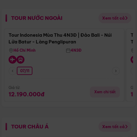
TOUR NƯỚC NGOÀI
Xem tất cả
Điểm nổi bật
Tour Indonesia Mùa Thu 4N3Đ | Đảo Bali - Núi
To
Lửa Batur - Làng Penglipuran
Tr
Hồ Chí Minh
4N3Đ
07/11
Giá từ:
Giá
Xem chi tiết
12.190.000đ
1
TOUR CHÂU Á
Xem tất cả
Điểm nổi bật