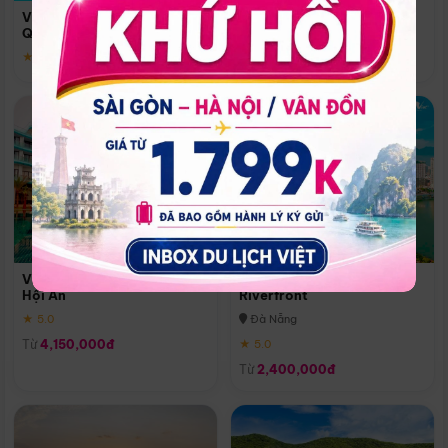
Quoc
Vinpearl Resort & Spa Phu
Phú Quốc
Quoc
★ 5.0
★ 5.0
Vinpearl Resort & Golf Nam
Melia Vinpearl Danang
Hội An
Riverfront
★ 5.0
Đà Nẵng
Từ
4,150,000đ
★ 5.0
Từ
2,400,000đ