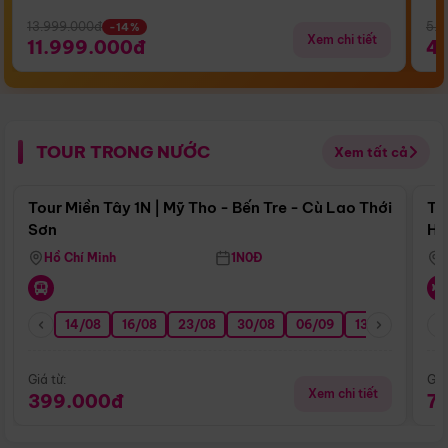
13.999.000đ
5.5
-14%
Xem chi tiết
11.999.000đ
4
TOUR TRONG NƯỚC
Xem tất cả
Điểm nổi bật
Tour Miền Tây 1N | Mỹ Tho - Bến Tre - Cù Lao Thới
To
Sơn
Hu
Hồ Chí Minh
1N0Đ
14/08
16/08
23/08
30/08
06/09
13/09
20/0
Giá từ:
Giá
Xem chi tiết
399.000đ
7