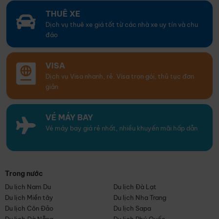
THUÊ XE
Dịch vụ thuê xe giá tốt từ các nhà xe uy tín và chu
đáo
VISA
Dịch vụ Visa nhanh, rẻ. Visa trọn gói, thủ tục đơn
giản
VÉ MÁY BAY
Vé máy bay giá rẻ nhất, nhiều khuyến mãi hấp dẫn
Trong nước
Du lịch Nam Du
Du lịch Đà Lạt
Du lịch Miền tây
Du lịch Nha Trang
Du lịch Côn Đảo
Du lịch Sapa