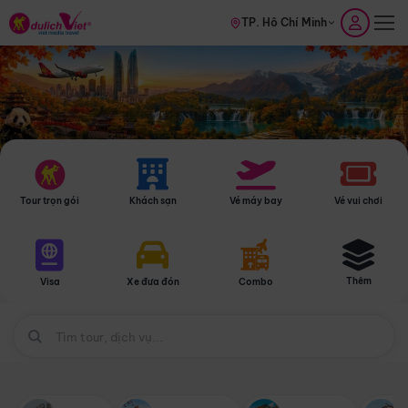
TP. Hồ Chí Minh
Tour trọn gói
Khách sạn
Vé máy bay
Vé vui chơi
Thêm
Visa
Xe đưa đón
Combo