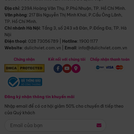
Địa chỉ
: 239A Hoàng Văn Thụ, P.Phú Nhuận, TP. Hồ Chí Minh.
Văn phòng
:
217 Bis Nguyễn Thị Minh Khai, P.Cầu Ông Lãnh,
TP. Hồ Chí Minh.
Chi nhánh Hà Nội
:
Tầng 3, số 243 xã Đàn, P.Đống Đa, TP. Hà
Nội
Điện thoại
:
028 73056789
|
Hotline
:
1900 1177
Website
:
dulichviet.com.vn
|
Email
:
info@dulichviet.com.vn
Chứng nhận
Kết nối với chúng tôi
Chấp nhận thanh toán
Đăng ký nhận thông tin khuyến mãi
Nhập email để có cơ hội giảm 50% cho chuyến đi tiếp theo
của Quý khách