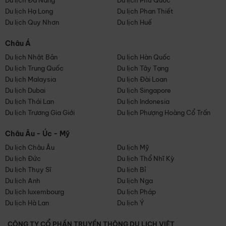
Du lịch Đà Nẵng
Du lịch Phú Quốc
Du lịch Hạ Long
Du lịch Phan Thiết
Du lịch Quy Nhơn
Du lịch Huế
Châu Á
Du lịch Nhật Bản
Du lịch Hàn Quốc
Du lịch Trung Quốc
Du lịch Tây Tạng
Du lịch Malaysia
Du lịch Đài Loan
Du lịch Dubai
Du lịch Singapore
Du lịch Thái Lan
Du lịch Indonesia
Du lịch Trương Gia Giới
Du lịch Phượng Hoàng Cổ Trấn
Châu Âu - Úc - Mỹ
Du lịch Châu Âu
Du lịch Mỹ
Du lịch Đức
Du lịch Thổ Nhĩ Kỳ
Du lịch Thụy Sĩ
Du lịch Bỉ
Du lịch Anh
Du lịch Nga
Du lịch luxembourg
Du lịch Pháp
Du lịch Hà Lan
Du lịch Ý
CÔNG TY CỔ PHẦN TRUYỀN THÔNG DU LỊCH VIỆT