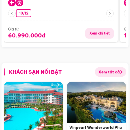
10/12
Giá từ:
Giá
Xem chi tiết
60.990.000đ
1
KHÁCH SẠN NỔI BẬT
Xem tất cả
Vinpearl Wonderworld Phu