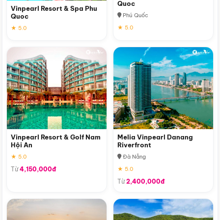
Quoc
Vinpearl Resort & Spa Phu
Phú Quốc
Quoc
★ 5.0
★ 5.0
Vinpearl Resort & Golf Nam
Melia Vinpearl Danang
Hội An
Riverfront
★ 5.0
Đà Nẵng
Từ
4,150,000đ
★ 5.0
Từ
2,400,000đ