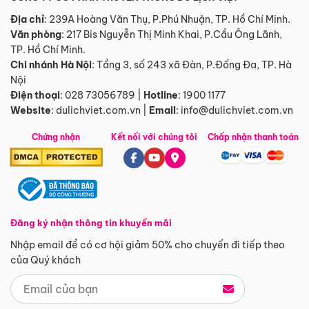
Địa chỉ
: 239A Hoàng Văn Thụ, P.Phú Nhuận, TP. Hồ Chí Minh.
Văn phòng
:
217 Bis Nguyễn Thị Minh Khai, P.Cầu Ông Lãnh,
TP. Hồ Chí Minh.
Chi nhánh Hà Nội
:
Tầng 3, số 243 xã Đàn, P.Đống Đa, TP. Hà
Nội
Điện thoại
:
028 73056789
|
Hotline
:
1900 1177
Website
:
dulichviet.com.vn
|
Email
:
info@dulichviet.com.vn
Chứng nhận
Kết nối với chúng tôi
Chấp nhận thanh toán
Đăng ký nhận thông tin khuyến mãi
Nhập email để có cơ hội giảm 50% cho chuyến đi tiếp theo
của Quý khách