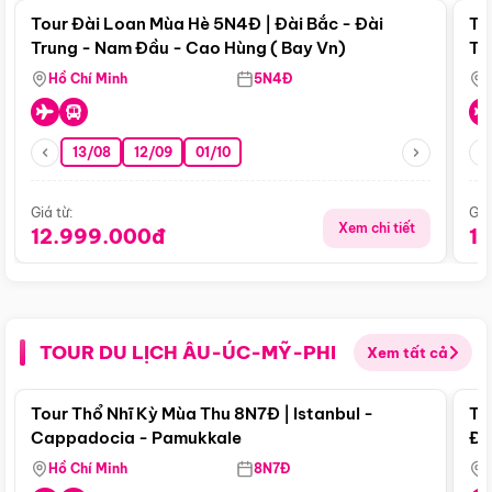
Tour Đài Loan Mùa Hè 5N4Đ | Đài Bắc - Đài
To
Trung - Nam Đầu - Cao Hùng ( Bay Vn)
Tr
Hồ Chí Minh
5N4Đ
13/08
12/09
01/10
Giá từ:
Giá
Xem chi tiết
12.999.000đ
1
TOUR DU LỊCH ÂU-ÚC-MỸ-PHI
Xem tất cả
Điểm nổi bật
Tour Thổ Nhĩ Kỳ Mùa Thu 8N7Đ | Istanbul -
To
Cappadocia - Pamukkale
Đế
Hồ Chí Minh
8N7Đ