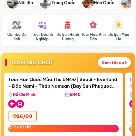
Nội địa
Trung Quốc
Hàn Quốc
N
Combo Du
Tour Doanh
Du lịch Hành
Tour Hoa Anh
Du lịch Mùa
D
lịch
Nghiệp
Hương
Đào
Hè
TOUR GIỜ CHÓT
Xem tất cả
Điểm nổi bật
Còn
17 ngày 20:24:37
Cò
Tour Hàn Quốc Mùa Thu 5N4Đ | Seoul - Everland
To
- Đảo Nami - Tháp Namsan (Bay Sun Phuquoc
Hò
Bay Sun Phuquoc Airways
Tặ
Airways)
Aq
Hồ Chí Minh
5N4Đ
26/08
‹
Còn 10 chỗ
Còn 10 chỗ
C
C