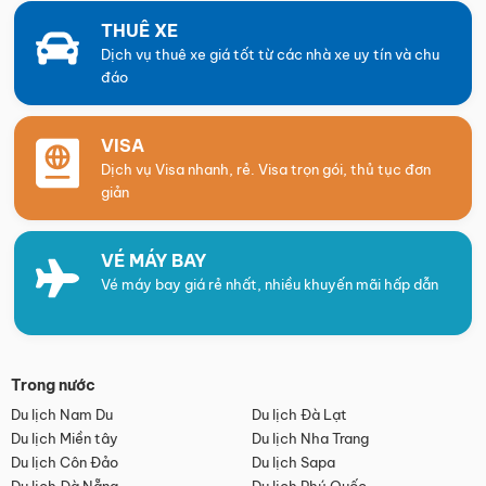
THUÊ XE
Dịch vụ thuê xe giá tốt từ các nhà xe uy tín và chu
đáo
VISA
Dịch vụ Visa nhanh, rẻ. Visa trọn gói, thủ tục đơn
giản
VÉ MÁY BAY
Vé máy bay giá rẻ nhất, nhiều khuyến mãi hấp dẫn
Trong nước
Du lịch Nam Du
Du lịch Đà Lạt
Du lịch Miền tây
Du lịch Nha Trang
Du lịch Côn Đảo
Du lịch Sapa