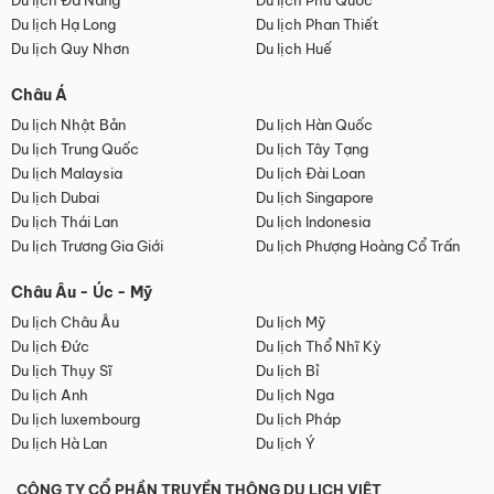
Du lịch Đà Nẵng
Du lịch Phú Quốc
Du lịch Hạ Long
Du lịch Phan Thiết
Du lịch Quy Nhơn
Du lịch Huế
Châu Á
Du lịch Nhật Bản
Du lịch Hàn Quốc
Du lịch Trung Quốc
Du lịch Tây Tạng
Du lịch Malaysia
Du lịch Đài Loan
Du lịch Dubai
Du lịch Singapore
Du lịch Thái Lan
Du lịch Indonesia
Du lịch Trương Gia Giới
Du lịch Phượng Hoàng Cổ Trấn
Châu Âu - Úc - Mỹ
Du lịch Châu Âu
Du lịch Mỹ
Du lịch Đức
Du lịch Thổ Nhĩ Kỳ
Du lịch Thụy Sĩ
Du lịch Bỉ
Du lịch Anh
Du lịch Nga
Du lịch luxembourg
Du lịch Pháp
Du lịch Hà Lan
Du lịch Ý
CÔNG TY CỔ PHẦN TRUYỀN THÔNG DU LỊCH VIỆT