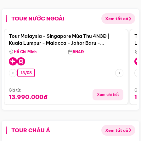
TOUR NƯỚC NGOÀI
Xem tất cả
Điểm nổi bật
Tour Malaysia - Singapore Mùa Thu 4N3Đ |
To
Kuala Lumpur - Malacca - Johor Baru -
Lử
Singapore
Hồ Chí Minh
5N4Đ
13/08
Giá từ:
Giá
Xem chi tiết
13.990.000đ
1
TOUR CHÂU Á
Xem tất cả
Điểm nổi bật