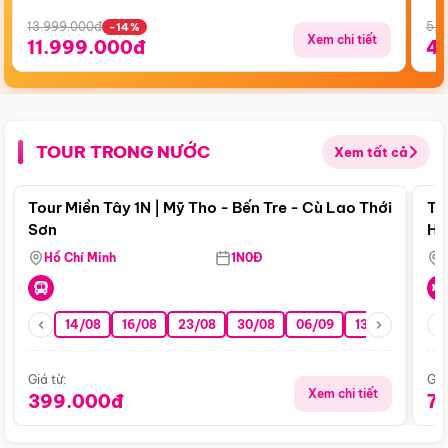
13.999.000đ
5.5
-14%
Xem chi tiết
11.999.000đ
4
TOUR TRONG NƯỚC
Xem tất cả
Điểm nổi bật
Tour Miền Tây 1N | Mỹ Tho - Bến Tre - Cù Lao Thới
To
Sơn
Hu
Hồ Chí Minh
1N0Đ
14/08
16/08
23/08
30/08
06/09
13/09
20/0
Giá từ:
Giá
Xem chi tiết
399.000đ
7