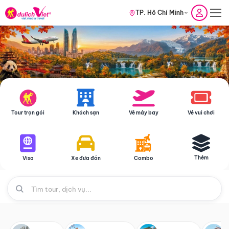
TP. Hồ Chí Minh
Tour trọn gói
Khách sạn
Vé máy bay
Vé vui chơi
Thêm
Visa
Xe đưa đón
Combo