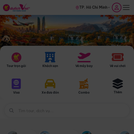
TP. Hồ Chí Minh
Tour trọn gói
Khách sạn
Vé máy bay
Vé vui chơi
Thêm
Visa
Xe đưa đón
Combo