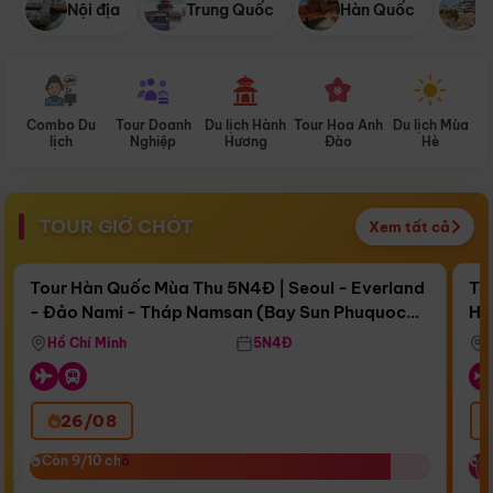
Nội địa
Trung Quốc
Hàn Quốc
N
Combo Du
Tour Doanh
Du lịch Hành
Tour Hoa Anh
Du lịch Mùa
D
lịch
Nghiệp
Hương
Đào
Hè
TOUR GIỜ CHÓT
Xem tất cả
Điểm nổi bật
Còn
17 ngày 05:54:25
Cò
Tour Hàn Quốc Mùa Thu 5N4Đ | Seoul - Everland
To
- Đảo Nami - Tháp Namsan (Bay Sun Phuquoc
Hò
Bay Sun Phuquoc Airways
Tặ
Airways)
Aq
Hồ Chí Minh
5N4Đ
26/08
‹
Còn 9/10 chỗ
Còn 9/10 chỗ
C
C