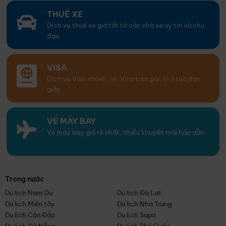
THUÊ XE
Dịch vụ thuê xe giá tốt từ các nhà xe uy tín và chu
đáo
VISA
Dịch vụ Visa nhanh, rẻ. Visa trọn gói, thủ tục đơn
giản
VÉ MÁY BAY
Vé máy bay giá rẻ nhất, nhiều khuyến mãi hấp dẫn
Trong nước
Du lịch Nam Du
Du lịch Đà Lạt
Du lịch Miền tây
Du lịch Nha Trang
Du lịch Côn Đảo
Du lịch Sapa