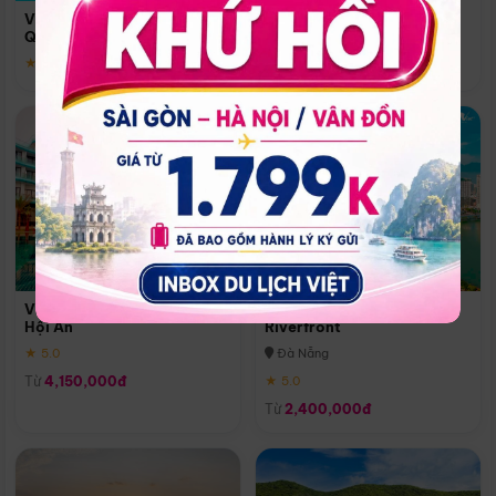
Quoc
Vinpearl Resort & Spa Phu
Phú Quốc
Quoc
★ 5.0
★ 5.0
Vinpearl Resort & Golf Nam
Melia Vinpearl Danang
Hội An
Riverfront
★ 5.0
Đà Nẵng
Từ
4,150,000đ
★ 5.0
Từ
2,400,000đ