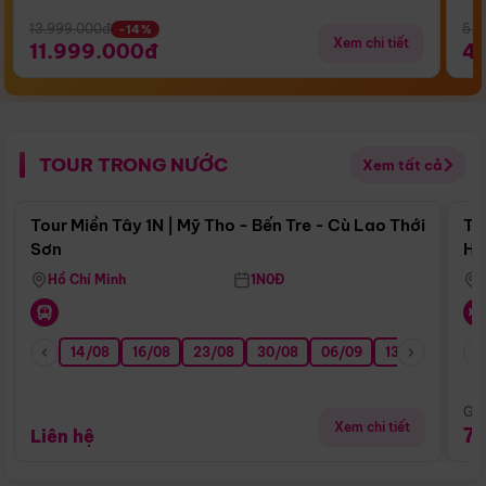
13.999.000đ
5.5
-14%
Xem chi tiết
11.999.000đ
4
TOUR TRONG NƯỚC
Xem tất cả
Điểm nổi bật
Tour Miền Tây 1N | Mỹ Tho - Bến Tre - Cù Lao Thới
To
Sơn
Hu
Hồ Chí Minh
1N0Đ
14/08
16/08
23/08
30/08
06/09
13/09
20/0
Giá
Xem chi tiết
7
Liên hệ