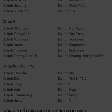
Du lịch Đà Nẵng
Du lịch Phú Quốc
Du lịch Hạ Long
Du lịch Phan Thiết
Du lịch Quy Nhơn
Du lịch Huế
Châu Á
Du lịch Nhật Bản
Du lịch Hàn Quốc
Du lịch Trung Quốc
Du lịch Tây Tạng
Du lịch Malaysia
Du lịch Đài Loan
Du lịch Dubai
Du lịch Singapore
Du lịch Thái Lan
Du lịch Indonesia
Du lịch Trương Gia Giới
Du lịch Phượng Hoàng Cổ Trấn
Châu Âu - Úc - Mỹ
Du lịch Châu Âu
Du lịch Mỹ
Du lịch Đức
Du lịch Thổ Nhĩ Kỳ
Du lịch Thụy Sĩ
Du lịch Bỉ
Du lịch Anh
Du lịch Nga
Du lịch luxembourg
Du lịch Pháp
Du lịch Hà Lan
Du lịch Ý
CÔNG TY CỔ PHẦN TRUYỀN THÔNG DU LỊCH VIỆT