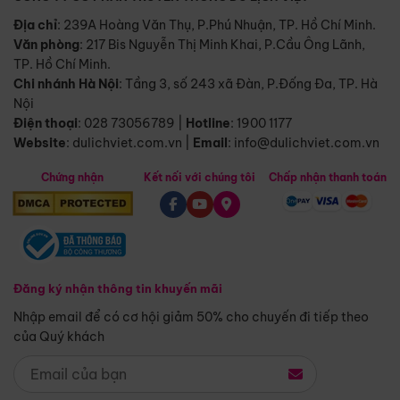
Địa chỉ
: 239A Hoàng Văn Thụ, P.Phú Nhuận, TP. Hồ Chí Minh.
Văn phòng
:
217 Bis Nguyễn Thị Minh Khai, P.Cầu Ông Lãnh,
TP. Hồ Chí Minh.
Chi nhánh Hà Nội
:
Tầng 3, số 243 xã Đàn, P.Đống Đa, TP. Hà
Nội
Điện thoại
:
028 73056789
|
Hotline
:
1900 1177
Website
:
dulichviet.com.vn
|
Email
:
info@dulichviet.com.vn
Chứng nhận
Kết nối với chúng tôi
Chấp nhận thanh toán
Đăng ký nhận thông tin khuyến mãi
Nhập email để có cơ hội giảm 50% cho chuyến đi tiếp theo
của Quý khách