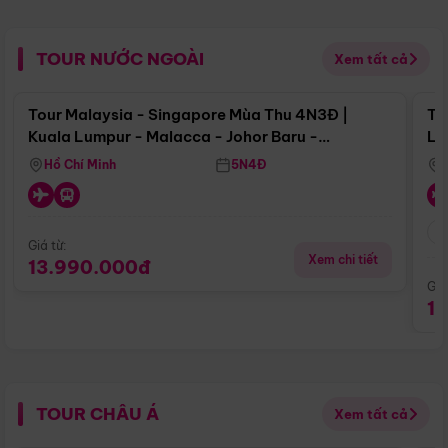
TOUR NƯỚC NGOÀI
Xem tất cả
Điểm nổi bật
Tour Malaysia - Singapore Mùa Thu 4N3Đ |
To
Kuala Lumpur - Malacca - Johor Baru -
Lử
Singapore
Hồ Chí Minh
5N4Đ
Giá từ:
Xem chi tiết
13.990.000đ
Giá
1
TOUR CHÂU Á
Xem tất cả
Điểm nổi bật