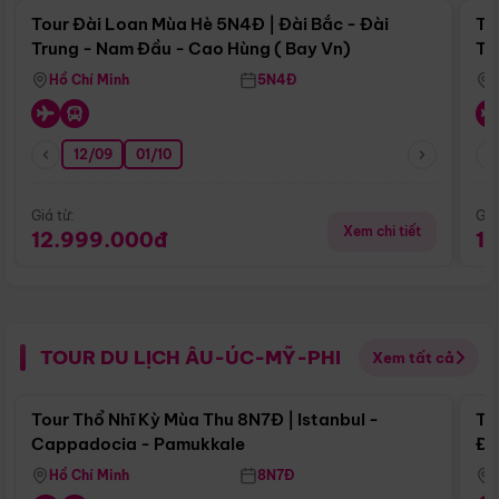
Tour Đài Loan Mùa Hè 5N4Đ | Đài Bắc - Đài
To
Trung - Nam Đầu - Cao Hùng ( Bay Vn)
Tr
Hồ Chí Minh
5N4Đ
12/09
01/10
Giá từ:
Giá
Xem chi tiết
12.999.000đ
1
TOUR DU LỊCH ÂU-ÚC-MỸ-PHI
Xem tất cả
Điểm nổi bật
Tour Thổ Nhĩ Kỳ Mùa Thu 8N7Đ | Istanbul -
To
Cappadocia - Pamukkale
Đế
Hồ Chí Minh
8N7Đ