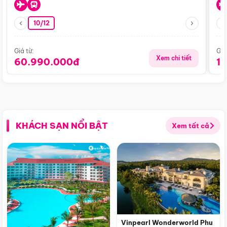
10/12
Giá từ:
Giá
Xem chi tiết
60.990.000đ
1
KHÁCH SẠN NỔI BẬT
Xem tất cả
Vinpearl Wonderworld Phu