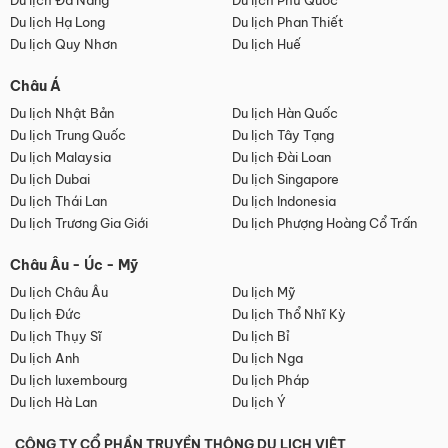
Du lịch Đà Nẵng
Du lịch Phú Quốc
Du lịch Hạ Long
Du lịch Phan Thiết
Du lịch Quy Nhơn
Du lịch Huế
Châu Á
Du lịch Nhật Bản
Du lịch Hàn Quốc
Du lịch Trung Quốc
Du lịch Tây Tạng
Du lịch Malaysia
Du lịch Đài Loan
Du lịch Dubai
Du lịch Singapore
Du lịch Thái Lan
Du lịch Indonesia
Du lịch Trương Gia Giới
Du lịch Phượng Hoàng Cổ Trấn
Châu Âu - Úc - Mỹ
Du lịch Châu Âu
Du lịch Mỹ
Du lịch Đức
Du lịch Thổ Nhĩ Kỳ
Du lịch Thụy Sĩ
Du lịch Bỉ
Du lịch Anh
Du lịch Nga
Du lịch luxembourg
Du lịch Pháp
Du lịch Hà Lan
Du lịch Ý
CÔNG TY CỔ PHẦN TRUYỀN THÔNG DU LỊCH VIỆT