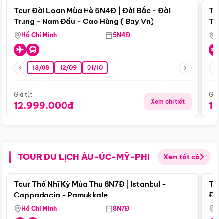
Tour Đài Loan Mùa Hè 5N4Đ | Đài Bắc - Đài
To
Trung - Nam Đầu - Cao Hùng ( Bay Vn)
Tr
Hồ Chí Minh
5N4Đ
13/08
12/09
01/10
Giá từ:
Giá
Xem chi tiết
12.999.000đ
1
TOUR DU LỊCH ÂU-ÚC-MỸ-PHI
Xem tất cả
Điểm nổi bật
Tour Thổ Nhĩ Kỳ Mùa Thu 8N7Đ | Istanbul -
To
Cappadocia - Pamukkale
Đế
Hồ Chí Minh
8N7Đ