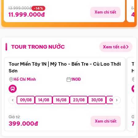
13.999.000đ
5.5
-14%
Xem chi tiết
11.999.000đ
4
TOUR TRONG NƯỚC
Xem tất cả
Điểm nổi bật
Tour Miền Tây 1N | Mỹ Tho - Bến Tre - Cù Lao Thới
To
Sơn
Hu
Hồ Chí Minh
1N0Đ
09/08
14/08
16/08
23/08
30/08
06/09
13/0
Giá từ:
Giá
Xem chi tiết
399.000đ
7