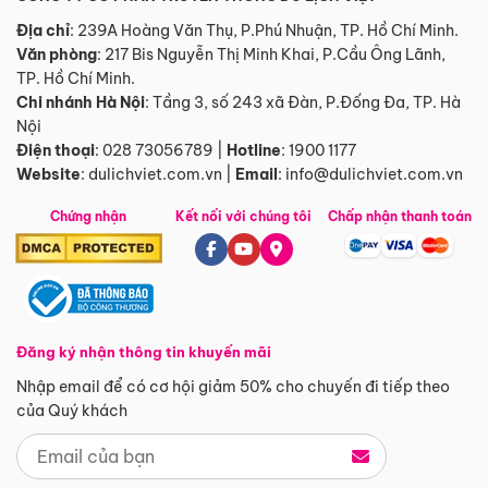
Địa chỉ
: 239A Hoàng Văn Thụ, P.Phú Nhuận, TP. Hồ Chí Minh.
Văn phòng
:
217 Bis Nguyễn Thị Minh Khai, P.Cầu Ông Lãnh,
TP. Hồ Chí Minh.
Chi nhánh Hà Nội
:
Tầng 3, số 243 xã Đàn, P.Đống Đa, TP. Hà
Nội
Điện thoại
:
028 73056789
|
Hotline
:
1900 1177
Website
:
dulichviet.com.vn
|
Email
:
info@dulichviet.com.vn
Chứng nhận
Kết nối với chúng tôi
Chấp nhận thanh toán
Đăng ký nhận thông tin khuyến mãi
Nhập email để có cơ hội giảm 50% cho chuyến đi tiếp theo
của Quý khách