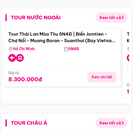
TOUR NƯỚC NGOÀI
Xem tất cả
Điểm nổi bật
Tour Thái Lan Mùa Thu 5N4Đ | Biển Jomtien -
To
Chợ Nổi - Muang Boran - Suanthai (Bay Vietnam
Ku
Airlines)
Si
Hồ Chí Minh
5N4Đ
Giá từ:
Xem chi tiết
8.300.000đ
Giá
1
TOUR CHÂU Á
Xem tất cả
Điểm nổi bật