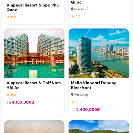
Quoc
Vinpearl Resort & Spa Phu
Phú Quốc
Quoc
★ 5.0
★ 5.0
Vinpearl Resort & Golf Nam
Melia Vinpearl Danang
Hội An
Riverfront
★ 5.0
Đà Nẵng
Từ
4,150,000đ
★ 5.0
Từ
2,400,000đ