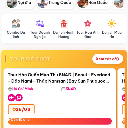
Nội địa
Trung Quốc
Hàn Quốc
N
Combo Du
Tour Doanh
Du lịch Hành
Tour Hoa Anh
Du lịch Mùa
D
lịch
Nghiệp
Hương
Đào
Hè
TOUR GIỜ CHÓT
Xem tất cả
Điểm nổi bật
Còn
18 ngày 12:53:44
Cò
Tour Hàn Quốc Mùa Thu 5N4Đ | Seoul - Everland
To
- Đảo Nami - Tháp Namsan (Bay Sun Phuquoc
Hò
Bay Sun Phuquoc Airways
Tặ
Airways)
Aq
Hồ Chí Minh
5N4Đ
26/08
‹
Còn 10 chỗ
Còn 10 chỗ
C
C