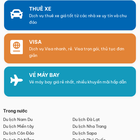
THUÊ XE
Dịch vụ thuê xe giá tốt từ các nhà xe uy tín và chu
đáo
VISA
Dịch vụ Visa nhanh, rẻ. Visa trọn gói, thủ tục đơn
giản
VÉ MÁY BAY
Vé máy bay giá rẻ nhất, nhiều khuyến mãi hấp dẫn
Trong nước
Du lịch Nam Du
Du lịch Đà Lạt
Du lịch Miền tây
Du lịch Nha Trang
Du lịch Côn Đảo
Du lịch Sapa