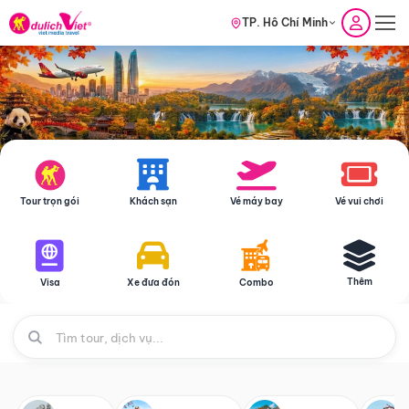
TP. Hồ Chí Minh
Tour trọn gói
Khách sạn
Vé máy bay
Vé vui chơi
Thêm
Visa
Xe đưa đón
Combo