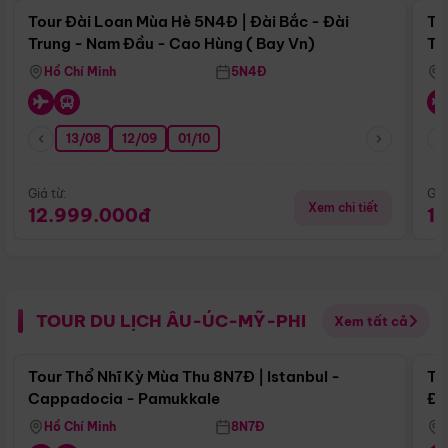
Tour Đài Loan Mùa Hè 5N4Đ | Đài Bắc - Đài
To
Trung - Nam Đầu - Cao Hùng ( Bay Vn)
Tr
Hồ Chí Minh
5N4Đ
13/08
12/09
01/10
Giá từ:
Giá
Xem chi tiết
12.999.000đ
1
TOUR DU LỊCH ÂU-ÚC-MỸ-PHI
Xem tất cả
Điểm nổi bật
Tour Thổ Nhĩ Kỳ Mùa Thu 8N7Đ | Istanbul -
To
Cappadocia - Pamukkale
Đế
Hồ Chí Minh
8N7Đ