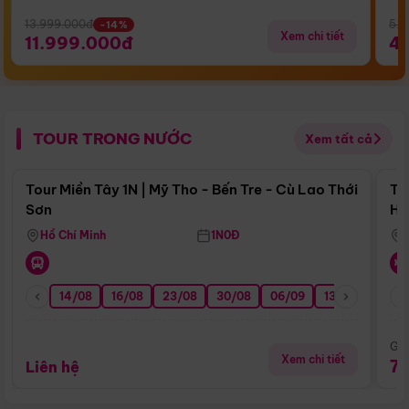
13.999.000đ
5.5
-14%
Xem chi tiết
11.999.000đ
4
TOUR TRONG NƯỚC
Xem tất cả
Điểm nổi bật
Tour Miền Tây 1N | Mỹ Tho - Bến Tre - Cù Lao Thới
To
Sơn
Hu
Hồ Chí Minh
1N0Đ
14/08
16/08
23/08
30/08
06/09
13/09
20/0
Giá
Xem chi tiết
7
Liên hệ