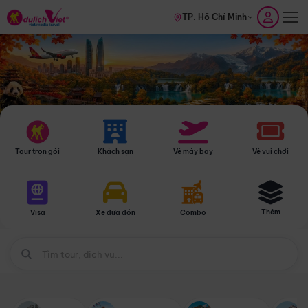
TP. Hồ Chí Minh
Tour trọn gói
Khách sạn
Vé máy bay
Vé vui chơi
Thêm
Visa
Xe đưa đón
Combo