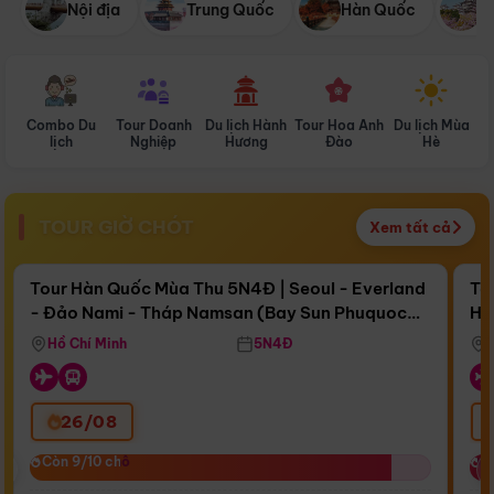
Nội địa
Trung Quốc
Hàn Quốc
N
Combo Du
Tour Doanh
Du lịch Hành
Tour Hoa Anh
Du lịch Mùa
D
lịch
Nghiệp
Hương
Đào
Hè
TOUR GIỜ CHÓT
Xem tất cả
Điểm nổi bật
Còn
17 ngày 07:19:57
Cò
Tour Hàn Quốc Mùa Thu 5N4Đ | Seoul - Everland
To
- Đảo Nami - Tháp Namsan (Bay Sun Phuquoc
Hò
Bay Sun Phuquoc Airways
Tặ
Airways)
Aq
Hồ Chí Minh
5N4Đ
26/08
‹
Còn 9/10 chỗ
Còn 9/10 chỗ
C
C