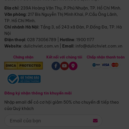
Địa chỉ
: 239A Hoàng Văn Thụ, P.Phú Nhuận, TP. Hồ Chí Minh.
Văn phòng
:
217 Bis Nguyễn Thị Minh Khai, P.Cầu Ông Lãnh,
TP. Hồ Chí Minh.
Chi nhánh Hà Nội
:
Tầng 3, số 243 xã Đàn, P.Đống Đa, TP. Hà
Nội
Điện thoại
:
028 73056789
|
Hotline
:
1900 1177
Website
:
dulichviet.com.vn
|
Email
:
info@dulichviet.com.vn
Chứng nhận
Kết nối với chúng tôi
Chấp nhận thanh toán
Đăng ký nhận thông tin khuyến mãi
Nhập email để có cơ hội giảm 50% cho chuyến đi tiếp theo
của Quý khách