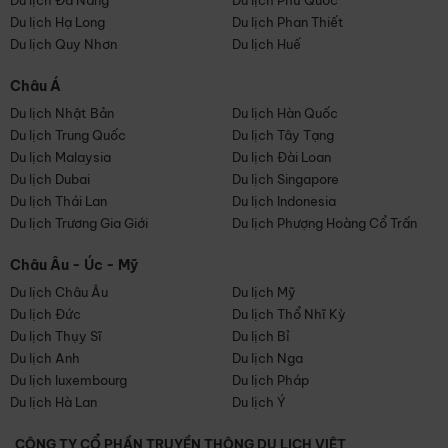
Du lịch Đà Nẵng
Du lịch Phú Quốc
Du lịch Hạ Long
Du lịch Phan Thiết
Du lịch Quy Nhơn
Du lịch Huế
Châu Á
Du lịch Nhật Bản
Du lịch Hàn Quốc
Du lịch Trung Quốc
Du lịch Tây Tạng
Du lịch Malaysia
Du lịch Đài Loan
Du lịch Dubai
Du lịch Singapore
Du lịch Thái Lan
Du lịch Indonesia
Du lịch Trương Gia Giới
Du lịch Phượng Hoàng Cổ Trấn
Châu Âu - Úc - Mỹ
Du lịch Châu Âu
Du lịch Mỹ
Du lịch Đức
Du lịch Thổ Nhĩ Kỳ
Du lịch Thụy Sĩ
Du lịch Bỉ
Du lịch Anh
Du lịch Nga
Du lịch luxembourg
Du lịch Pháp
Du lịch Hà Lan
Du lịch Ý
CÔNG TY CỔ PHẦN TRUYỀN THÔNG DU LỊCH VIỆT