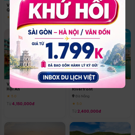
Quoc
Vinpearl Resort & Spa Phu
Phú Quốc
Quoc
★ 5.0
★ 5.0
Vinpearl Resort & Golf Nam
Melia Vinpearl Danang
Hội An
Riverfront
★ 5.0
Đà Nẵng
Từ
4,150,000đ
★ 5.0
Từ
2,400,000đ