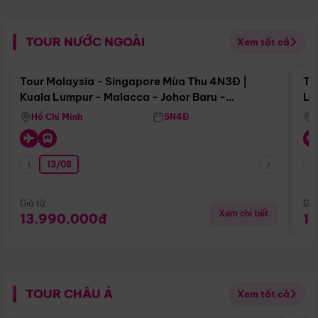
TOUR NƯỚC NGOÀI
Xem tất cả
Điểm nổi bật
Tour Malaysia - Singapore Mùa Thu 4N3Đ |
To
Kuala Lumpur - Malacca - Johor Baru -
Lử
Singapore
Hồ Chí Minh
5N4Đ
13/08
Giá từ:
Giá
Xem chi tiết
13.990.000đ
1
TOUR CHÂU Á
Xem tất cả
Điểm nổi bật