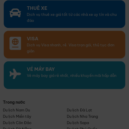
THUÊ XE
Dịch vụ thuê xe giá tốt từ các nhà xe uy tín và chu
đáo
VISA
Dịch vụ Visa nhanh, rẻ. Visa trọn gói, thủ tục đơn
giản
VÉ MÁY BAY
Vé máy bay giá rẻ nhất, nhiều khuyến mãi hấp dẫn
Trong nước
Du lịch Nam Du
Du lịch Đà Lạt
Du lịch Miền tây
Du lịch Nha Trang
Du lịch Côn Đảo
Du lịch Sapa