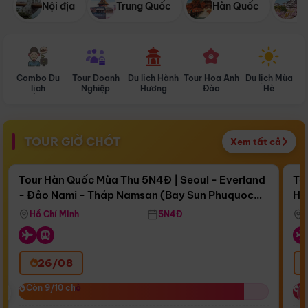
Nội địa
Trung Quốc
Hàn Quốc
N
Combo Du
Tour Doanh
Du lịch Hành
Tour Hoa Anh
Du lịch Mùa
D
lịch
Nghiệp
Hương
Đào
Hè
TOUR GIỜ CHÓT
Xem tất cả
Điểm nổi bật
Còn
17 ngày 05:34:54
Cò
Tour Hàn Quốc Mùa Thu 5N4Đ | Seoul - Everland
To
- Đảo Nami - Tháp Namsan (Bay Sun Phuquoc
Hò
Bay Sun Phuquoc Airways
Tặ
Airways)
Aq
Hồ Chí Minh
5N4Đ
26/08
‹
Còn 9/10 chỗ
Còn 9/10 chỗ
C
C