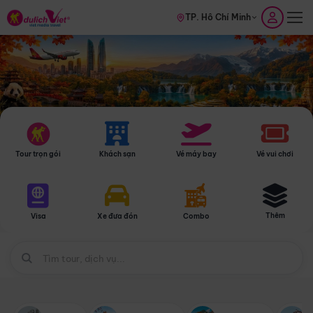
TP. Hồ Chí Minh
Tour trọn gói
Khách sạn
Vé máy bay
Vé vui chơi
Thêm
Visa
Xe đưa đón
Combo