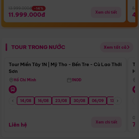
13.999.000đ
5.5
-14%
Xem chi tiết
11.999.000đ
4
TOUR TRONG NƯỚC
Xem tất cả
Điểm nổi bật
Tour Miền Tây 1N | Mỹ Tho - Bến Tre - Cù Lao Thới
To
Sơn
Hu
Hồ Chí Minh
1N0Đ
14/08
16/08
23/08
30/08
06/09
13/09
20/0
Giá
Xem chi tiết
7
Liên hệ