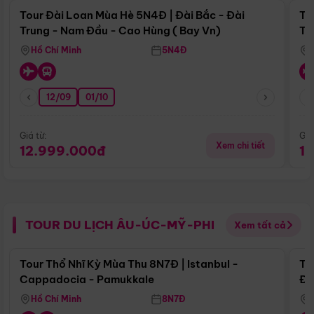
Tour Đài Loan Mùa Hè 5N4Đ | Đài Bắc - Đài
To
Trung - Nam Đầu - Cao Hùng ( Bay Vn)
Tr
Hồ Chí Minh
5N4Đ
12/09
01/10
Giá từ:
Giá
Xem chi tiết
12.999.000đ
1
TOUR DU LỊCH ÂU-ÚC-MỸ-PHI
Xem tất cả
Điểm nổi bật
Tour Thổ Nhĩ Kỳ Mùa Thu 8N7Đ | Istanbul -
To
Cappadocia - Pamukkale
Đế
Hồ Chí Minh
8N7Đ