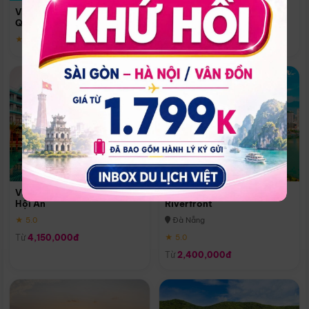
Quoc
Vinpearl Resort & Spa Phu
Phú Quốc
Quoc
★ 5.0
★ 5.0
Vinpearl Resort & Golf Nam
Melia Vinpearl Danang
Hội An
Riverfront
★ 5.0
Đà Nẵng
Từ
4,150,000đ
★ 5.0
Từ
2,400,000đ