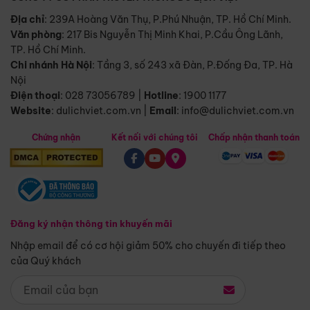
Địa chỉ
: 239A Hoàng Văn Thụ, P.Phú Nhuận, TP. Hồ Chí Minh.
Văn phòng
:
217 Bis Nguyễn Thị Minh Khai, P.Cầu Ông Lãnh,
TP. Hồ Chí Minh.
Chi nhánh Hà Nội
:
Tầng 3, số 243 xã Đàn, P.Đống Đa, TP. Hà
Nội
Điện thoại
:
028 73056789
|
Hotline
:
1900 1177
Website
:
dulichviet.com.vn
|
Email
:
info@dulichviet.com.vn
Chứng nhận
Kết nối với chúng tôi
Chấp nhận thanh toán
Đăng ký nhận thông tin khuyến mãi
Nhập email để có cơ hội giảm 50% cho chuyến đi tiếp theo
của Quý khách