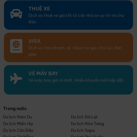
THUÊ XE
Dịch vụ thuê xe giá tốt từ các nhà xe uy tín và chu
đáo
VISA
Dịch vụ Visa nhanh, rẻ. Visa trọn gói, thủ tục đơn
giản
VÉ MÁY BAY
Vé máy bay giá rẻ nhất, nhiều khuyến mãi hấp dẫn
Trong nước
Du lịch Nam Du
Du lịch Đà Lạt
Du lịch Miền tây
Du lịch Nha Trang
Du lịch Côn Đảo
Du lịch Sapa