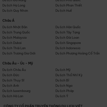
Du lịch Đà Nẵng
Du lịch Phú Quốc
Du lịch Hạ Long
Du lịch Phan Thiết
Du lịch Quy Nhơn
Du lịch Huế
Châu Á
Du lịch Nhật Bản
Du lịch Hàn Quốc
Du lịch Trung Quốc
Du lịch Tây Tạng
Du lịch Malaysia
Du lịch Đài Loan
Du lịch Dubai
Du lịch Singapore
Du lịch Thái Lan
Du lịch Indonesia
Du lịch Trương Gia Giới
Du lịch Phượng Hoàng Cổ Trấn
Châu Âu - Úc - Mỹ
Du lịch Châu Âu
Du lịch Mỹ
Du lịch Đức
Du lịch Thổ Nhĩ Kỳ
Du lịch Thụy Sĩ
Du lịch Bỉ
Du lịch Anh
Du lịch Nga
Du lịch luxembourg
Du lịch Pháp
Du lịch Hà Lan
Du lịch Ý
CÔNG TY CỔ PHẦN TRUYỀN THÔNG DU LỊCH VIỆT