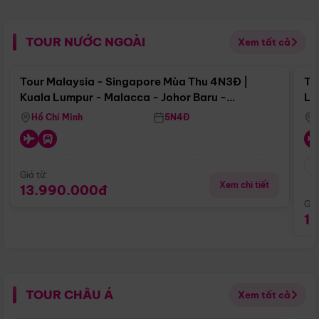
TOUR NƯỚC NGOÀI
Xem tất cả
Điểm nổi bật
Tour Malaysia - Singapore Mùa Thu 4N3Đ |
To
Kuala Lumpur - Malacca - Johor Baru -
Lử
Singapore
Hồ Chí Minh
5N4Đ
Giá từ:
Xem chi tiết
13.990.000đ
Giá
1
TOUR CHÂU Á
Xem tất cả
Điểm nổi bật