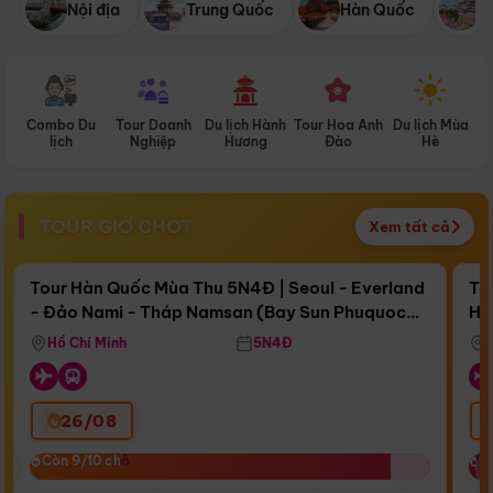
Nội địa
Trung Quốc
Hàn Quốc
N
Combo Du
Tour Doanh
Du lịch Hành
Tour Hoa Anh
Du lịch Mùa
D
lịch
Nghiệp
Hương
Đào
Hè
TOUR GIỜ CHÓT
Xem tất cả
Điểm nổi bật
Còn
17 ngày 10:03:45
Cò
Tour Hàn Quốc Mùa Thu 5N4Đ | Seoul - Everland
To
- Đảo Nami - Tháp Namsan (Bay Sun Phuquoc
Hò
Bay Sun Phuquoc Airways
Tặ
Airways)
Aq
Hồ Chí Minh
5N4Đ
26/08
‹
Còn 9/10 chỗ
Còn 9/10 chỗ
C
C