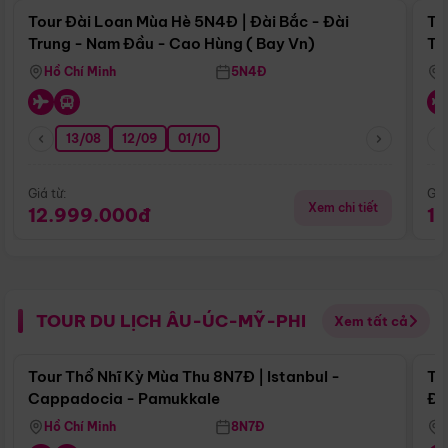
Tour Đài Loan Mùa Hè 5N4Đ | Đài Bắc - Đài
To
Trung - Nam Đầu - Cao Hùng ( Bay Vn)
Tr
Hồ Chí Minh
5N4Đ
13/08
12/09
01/10
Giá từ:
Giá
Xem chi tiết
12.999.000đ
1
TOUR DU LỊCH ÂU-ÚC-MỸ-PHI
Xem tất cả
Điểm nổi bật
Tour Thổ Nhĩ Kỳ Mùa Thu 8N7Đ | Istanbul -
To
Cappadocia - Pamukkale
Đế
Hồ Chí Minh
8N7Đ