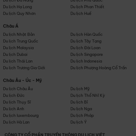
Du lịch Đà Nẵng
Du lịch Phú Quốc
Du lịch Hạ Long
Du lịch Phan Thiết
Du lịch Quy Nhơn
Du lịch Huế
Châu Á
Du lịch Nhật Bản
Du lịch Hàn Quốc
Du lịch Trung Quốc
Du lịch Tây Tạng
Du lịch Malaysia
Du lịch Đài Loan
Du lịch Dubai
Du lịch Singapore
Du lịch Thái Lan
Du lịch Indonesia
Du lịch Trương Gia Giới
Du lịch Phượng Hoàng Cổ Trấn
Châu Âu - Úc - Mỹ
Du lịch Châu Âu
Du lịch Mỹ
Du lịch Đức
Du lịch Thổ Nhĩ Kỳ
Du lịch Thụy Sĩ
Du lịch Bỉ
Du lịch Anh
Du lịch Nga
Du lịch luxembourg
Du lịch Pháp
Du lịch Hà Lan
Du lịch Ý
CÔNG TY CỔ PHẦN TRUYỀN THÔNG DU LỊCH VIỆT