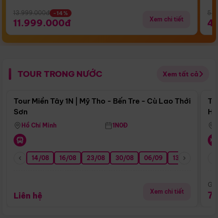
13.999.000đ
5.5
-14%
Xem chi tiết
11.999.000đ
4
TOUR TRONG NƯỚC
Xem tất cả
Điểm nổi bật
Tour Miền Tây 1N | Mỹ Tho - Bến Tre - Cù Lao Thới
To
Sơn
Hu
Hồ Chí Minh
1N0Đ
14/08
16/08
23/08
30/08
06/09
13/09
20/0
Giá
Xem chi tiết
7
Liên hệ