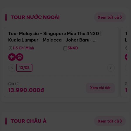
TOUR NƯỚC NGOÀI
Xem tất cả
Điểm nổi bật
Tour Malaysia - Singapore Mùa Thu 4N3Đ |
To
Kuala Lumpur - Malacca - Johor Baru -
Lử
Singapore
Hồ Chí Minh
5N4Đ
13/08
Giá từ:
Giá
Xem chi tiết
13.990.000đ
1
TOUR CHÂU Á
Xem tất cả
Điểm nổi bật