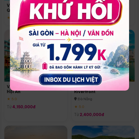
Quoc
Vinpearl Resort & Spa Phu
Phú Quốc
Quoc
★ 5.0
★ 5.0
Vinpearl Resort & Golf Nam
Melia Vinpearl Danang
Hội An
Riverfront
★ 5.0
Đà Nẵng
Từ
4,150,000đ
★ 5.0
Từ
2,400,000đ