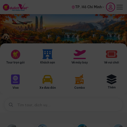
TP. Hồ Chí Minh
Tour trọn gói
Khách sạn
Vé máy bay
Vé vui chơi
Thêm
Visa
Xe đưa đón
Combo