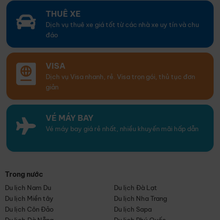
THUÊ XE
Dịch vụ thuê xe giá tốt từ các nhà xe uy tín và chu
đáo
VISA
Dịch vụ Visa nhanh, rẻ. Visa trọn gói, thủ tục đơn
giản
VÉ MÁY BAY
Vé máy bay giá rẻ nhất, nhiều khuyến mãi hấp dẫn
Trong nước
Du lịch Nam Du
Du lịch Đà Lạt
Du lịch Miền tây
Du lịch Nha Trang
Du lịch Côn Đảo
Du lịch Sapa