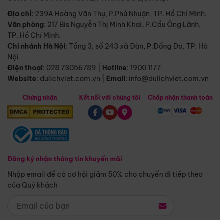
Địa chỉ
: 239A Hoàng Văn Thụ, P.Phú Nhuận, TP. Hồ Chí Minh.
Văn phòng
:
217 Bis Nguyễn Thị Minh Khai, P.Cầu Ông Lãnh,
TP. Hồ Chí Minh.
Chi nhánh Hà Nội
:
Tầng 3, số 243 xã Đàn, P.Đống Đa, TP. Hà
Nội
Điện thoại
:
028 73056789
|
Hotline
:
1900 1177
Website
:
dulichviet.com.vn
|
Email
:
info@dulichviet.com.vn
Chứng nhận
Kết nối với chúng tôi
Chấp nhận thanh toán
Đăng ký nhận thông tin khuyến mãi
Nhập email để có cơ hội giảm 50% cho chuyến đi tiếp theo
của Quý khách