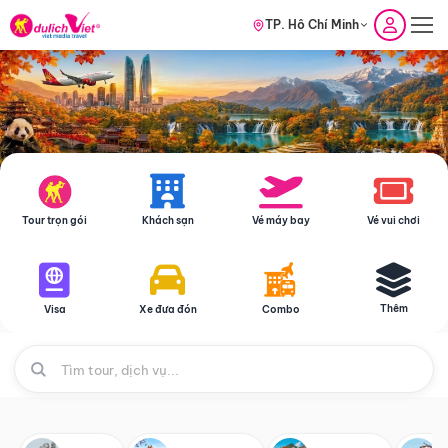
TP. Hồ Chí Minh
Tour trọn gói
Khách sạn
Vé máy bay
Vé vui chơi
Thêm
Visa
Xe đưa đón
Combo