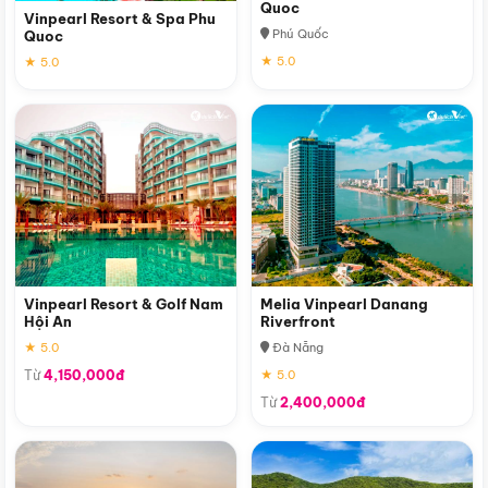
Quoc
Vinpearl Resort & Spa Phu
Phú Quốc
Quoc
★ 5.0
★ 5.0
Vinpearl Resort & Golf Nam
Melia Vinpearl Danang
Hội An
Riverfront
★ 5.0
Đà Nẵng
Từ
4,150,000đ
★ 5.0
Từ
2,400,000đ