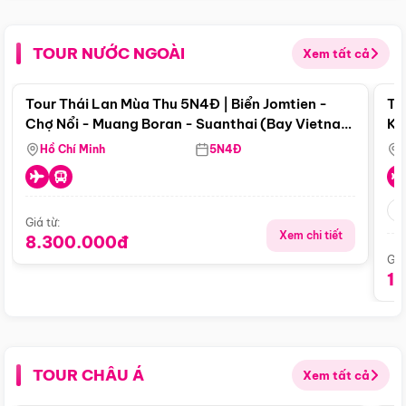
TOUR NƯỚC NGOÀI
Xem tất cả
Điểm nổi bật
Tour Thái Lan Mùa Thu 5N4Đ | Biển Jomtien -
To
Chợ Nổi - Muang Boran - Suanthai (Bay Vietnam
Ku
Airlines)
Si
Hồ Chí Minh
5N4Đ
Giá từ:
Xem chi tiết
8.300.000đ
Giá
1
TOUR CHÂU Á
Xem tất cả
Điểm nổi bật