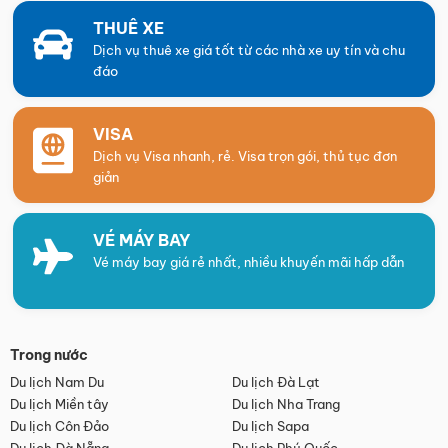
THUÊ XE
Dịch vụ thuê xe giá tốt từ các nhà xe uy tín và chu
đáo
VISA
Dịch vụ Visa nhanh, rẻ. Visa trọn gói, thủ tục đơn
giản
VÉ MÁY BAY
Vé máy bay giá rẻ nhất, nhiều khuyến mãi hấp dẫn
Trong nước
Du lịch Nam Du
Du lịch Đà Lạt
Du lịch Miền tây
Du lịch Nha Trang
Du lịch Côn Đảo
Du lịch Sapa