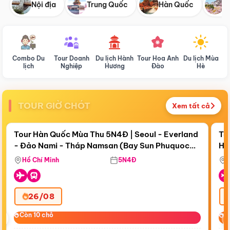
Nội địa
Trung Quốc
Hàn Quốc
N
Combo Du
Tour Doanh
Du lịch Hành
Tour Hoa Anh
Du lịch Mùa
D
lịch
Nghiệp
Hương
Đào
Hè
TOUR GIỜ CHÓT
Xem tất cả
Điểm nổi bật
Còn
18 ngày 14:21:31
Cò
Tour Hàn Quốc Mùa Thu 5N4Đ | Seoul - Everland
To
- Đảo Nami - Tháp Namsan (Bay Sun Phuquoc
Hò
Bay Sun Phuquoc Airways
Tặ
Airways)
Aq
Hồ Chí Minh
5N4Đ
26/08
‹
Còn 10 chỗ
Còn 10 chỗ
C
C