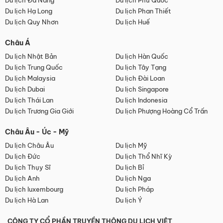
Du lịch Đà Nẵng
Du lịch Phú Quốc
Du lịch Hạ Long
Du lịch Phan Thiết
Du lịch Quy Nhơn
Du lịch Huế
Châu Á
Du lịch Nhật Bản
Du lịch Hàn Quốc
Du lịch Trung Quốc
Du lịch Tây Tạng
Du lịch Malaysia
Du lịch Đài Loan
Du lịch Dubai
Du lịch Singapore
Du lịch Thái Lan
Du lịch Indonesia
Du lịch Trương Gia Giới
Du lịch Phượng Hoàng Cổ Trấn
Châu Âu - Úc - Mỹ
Du lịch Châu Âu
Du lịch Mỹ
Du lịch Đức
Du lịch Thổ Nhĩ Kỳ
Du lịch Thụy Sĩ
Du lịch Bỉ
Du lịch Anh
Du lịch Nga
Du lịch luxembourg
Du lịch Pháp
Du lịch Hà Lan
Du lịch Ý
CÔNG TY CỔ PHẦN TRUYỀN THÔNG DU LỊCH VIỆT