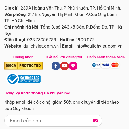
Địa chỉ
: 239A Hoàng Văn Thụ, P.Phú Nhuận, TP. Hồ Chí Minh.
Văn phòng
:
217 Bis Nguyễn Thị Minh Khai, P.Cầu Ông Lãnh,
TP. Hồ Chí Minh.
Chi nhánh Hà Nội
:
Tầng 3, số 243 xã Đàn, P.Đống Đa, TP. Hà
Nội
Điện thoại
:
028 73056789
|
Hotline
:
1900 1177
Website
:
dulichviet.com.vn
|
Email
:
info@dulichviet.com.vn
Chứng nhận
Kết nối với chúng tôi
Chấp nhận thanh toán
Đăng ký nhận thông tin khuyến mãi
Nhập email để có cơ hội giảm 50% cho chuyến đi tiếp theo
của Quý khách