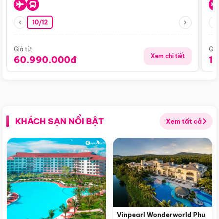
10/12
Giá từ:
Giá
Xem chi tiết
60.990.000đ
1
KHÁCH SẠN NỔI BẬT
Xem tất cả
Vinpearl Wonderworld Phu