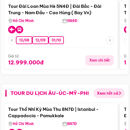
Tour Đài Loan Mùa Hè 5N4Đ | Đài Bắc - Đài
To
Trung - Nam Đầu - Cao Hùng ( Bay Vn)
Tr
Hồ Chí Minh
5N4Đ
13/08
12/09
01/10
Giá từ:
Giá
Xem chi tiết
12.999.000đ
1
TOUR DU LỊCH ÂU-ÚC-MỸ-PHI
Xem tất cả
Điểm nổi bật
Tour Thổ Nhĩ Kỳ Mùa Thu 8N7Đ | Istanbul -
To
Cappadocia - Pamukkale
Đế
Hồ Chí Minh
8N7Đ