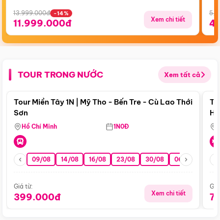
13.999.000đ
5.5
-14%
Xem chi tiết
11.999.000đ
4
TOUR TRONG NƯỚC
Xem tất cả
Điểm nổi bật
Tour Miền Tây 1N | Mỹ Tho - Bến Tre - Cù Lao Thới
To
Sơn
Hu
Hồ Chí Minh
1N0Đ
09/08
14/08
16/08
23/08
30/08
06/09
13/0
Giá từ:
Giá
Xem chi tiết
399.000đ
7