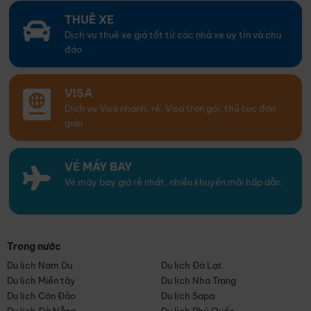
THUÊ XE
Dịch vụ thuê xe giá tốt từ các nhà xe uy tín và chu
đáo
VISA
Dịch vụ Visa nhanh, rẻ. Visa trọn gói, thủ tục đơn
giản
VÉ MÁY BAY
Vé máy bay giá rẻ nhất, nhiều khuyến mãi hấp dẫn
Trong nước
Du lịch Nam Du
Du lịch Đà Lạt
Du lịch Miền tây
Du lịch Nha Trang
Du lịch Côn Đảo
Du lịch Sapa