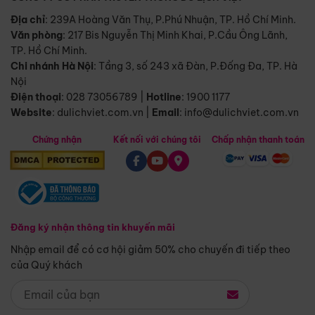
Địa chỉ
: 239A Hoàng Văn Thụ, P.Phú Nhuận, TP. Hồ Chí Minh.
Văn phòng
:
217 Bis Nguyễn Thị Minh Khai, P.Cầu Ông Lãnh,
TP. Hồ Chí Minh.
Chi nhánh Hà Nội
:
Tầng 3, số 243 xã Đàn, P.Đống Đa, TP. Hà
Nội
Điện thoại
:
028 73056789
|
Hotline
:
1900 1177
Website
:
dulichviet.com.vn
|
Email
:
info@dulichviet.com.vn
Chứng nhận
Kết nối với chúng tôi
Chấp nhận thanh toán
Đăng ký nhận thông tin khuyến mãi
Nhập email để có cơ hội giảm 50% cho chuyến đi tiếp theo
của Quý khách