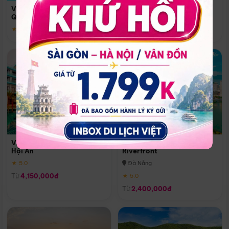
Quoc
Vinpearl Resort & Spa Phu
Phú Quốc
Quoc
★ 5.0
★ 5.0
Vinpearl Resort & Golf Nam
Melia Vinpearl Danang
Hội An
Riverfront
★ 5.0
Đà Nẵng
Từ
4,150,000đ
★ 5.0
Từ
2,400,000đ