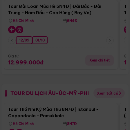
Tour Đài Loan Mùa Hè 5N4Đ | Đài Bắc - Đài
To
Trung - Nam Đầu - Cao Hùng ( Bay Vn)
Tr
Hồ Chí Minh
5N4Đ
12/09
01/10
Giá từ:
Giá
Xem chi tiết
12.999.000đ
1
TOUR DU LỊCH ÂU-ÚC-MỸ-PHI
Xem tất cả
Điểm nổi bật
Tour Thổ Nhĩ Kỳ Mùa Thu 8N7Đ | Istanbul -
To
Cappadocia - Pamukkale
(B
Hồ Chí Minh
8N7Đ