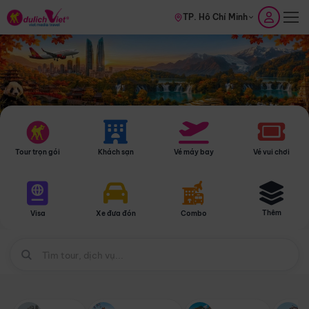
TP. Hồ Chí Minh
Tour trọn gói
Khách sạn
Vé máy bay
Vé vui chơi
Thêm
Visa
Xe đưa đón
Combo