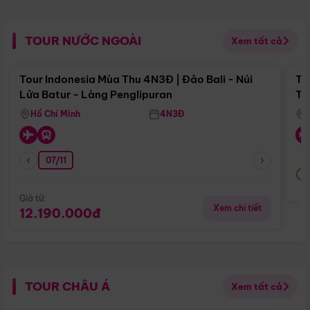
TOUR NƯỚC NGOÀI
Xem tất cả
Điểm nổi bật
Tour Indonesia Mùa Thu 4N3Đ | Đảo Bali - Núi
To
Lửa Batur - Làng Penglipuran
Tr
Hồ Chí Minh
4N3Đ
07/11
Giá từ:
Xem chi tiết
12.190.000đ
TOUR CHÂU Á
Xem tất cả
Điểm nổi bật