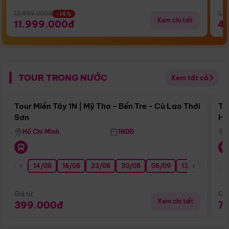
13.999.000đ
5.5
-14%
Xem chi tiết
11.999.000đ
4
TOUR TRONG NƯỚC
Xem tất cả
Điểm nổi bật
Tour Miền Tây 1N | Mỹ Tho - Bến Tre - Cù Lao Thới
To
Sơn
Hu
Hồ Chí Minh
1N0Đ
14/08
16/08
23/08
30/08
06/09
13/09
20/0
Giá từ:
Giá
Xem chi tiết
399.000đ
7