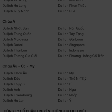
Du lịch Đà Nẵng
Du lịch Phú Quốc
Du lịch Hạ Long
Du lịch Phan Thiết
Du lịch Quy Nhơn
Du lịch Huế
Châu Á
Du lịch Nhật Bản
Du lịch Hàn Quốc
Du lịch Trung Quốc
Du lịch Tây Tạng
Du lịch Malaysia
Du lịch Đài Loan
Du lịch Dubai
Du lịch Singapore
Du lịch Thái Lan
Du lịch Indonesia
Du lịch Trương Gia Giới
Du lịch Phượng Hoàng Cổ Trấn
Châu Âu - Úc - Mỹ
Du lịch Châu Âu
Du lịch Mỹ
Du lịch Đức
Du lịch Thổ Nhĩ Kỳ
Du lịch Thụy Sĩ
Du lịch Bỉ
Du lịch Anh
Du lịch Nga
Du lịch luxembourg
Du lịch Pháp
Du lịch Hà Lan
Du lịch Ý
CÔNG TY CỔ PHẦN TRUYỀN THÔNG DU LỊCH VIỆT