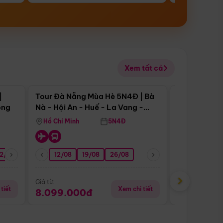
Xem tất cả
 bật
Điểm nổi bật
|
Tour Đà Nẵng Mùa Hè 5N4Đ | Bà
Tour Đà Nẵn
ong
Nà - Hội An - Huế - La Vang -
Nà - Hội An
Động Thiên Đường
Nha
Hồ Chí Minh
5N4Đ
Hồ Chí Minh
2/08
26/08
05/09
12/08
19/08
09/09
26/08
12/09
13/08
›
Giá từ:
Giá từ:
tiết
Xem chi tiết
8.099.000đ
6.899.00