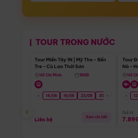
TOUR TRONG NƯỚC
Điểm nổi bật
Tour Miền Tây 1N | Mỹ Tho - Bến
Tour Đ
Tre - Cù Lao Thới Sơn
Nà - H
Nha
Hồ Chí Minh
1N0Đ
Hồ Ch
14/08
16/08
23/08
30/08
06/09
12
1
‹
Giá từ:
Xem chi tiết
7.89
Liên hệ