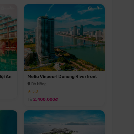
Hội An
Melia Vinpearl Danang Riverfront
Đà Nẵng
★ 5.0
Từ
2,400,000đ