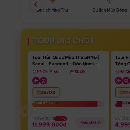
ùa Thu
Du lịch Mùa Đông
Combo Du lịch
TOUR GIỜ CHÓT
Điểm nổi bật
Còn
17 ngày 09:11:15
Còn
05 n
Tour Hàn Quốc Mùa Thu 5N4Đ |
Tour P
Seoul - Everland - Đảo Nami -
Tặng C
Bay Sun Phuquoc Airways
Tặng C
Tháp Namsan (Bay Sun Phuquoc
Hôn - 
Hồ Chí Minh
5N4Đ
Hồ Ch
Airways)
26/08
14
Còn 9/10 chỗ
Còn 9/10 chỗ
Còn 1 
Còn 1 
‹
13.999.000đ
5.555.0
-14%
Xem chi tiết
11.999.000đ
4.99