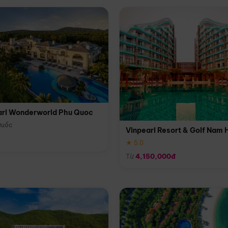
arl Wonderworld Phu Quoc
Quốc
Vinpearl Resort & Golf Nam 
★ 5.0
Từ
4,150,000đ