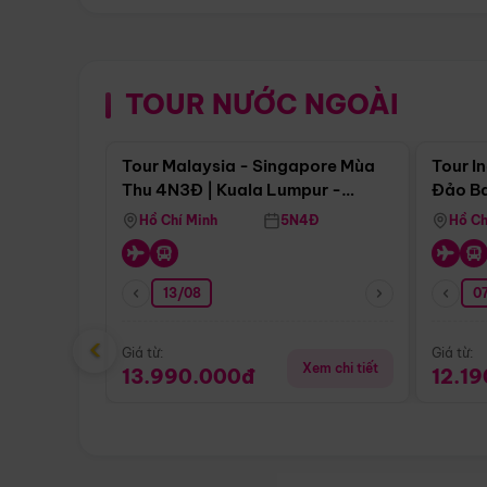
TOUR NƯỚC NGOÀI
Điểm nổi bật
Tour Malaysia - Singapore Mùa
Tour I
Thu 4N3Đ | Kuala Lumpur -
Đảo Ba
Malacca - Johor Baru -
Pengli
Hồ Chí Minh
5N4Đ
Hồ Ch
Singapore
13/08
07
‹
Giá từ:
Giá từ:
Xem chi tiết
13.990.000đ
12.1