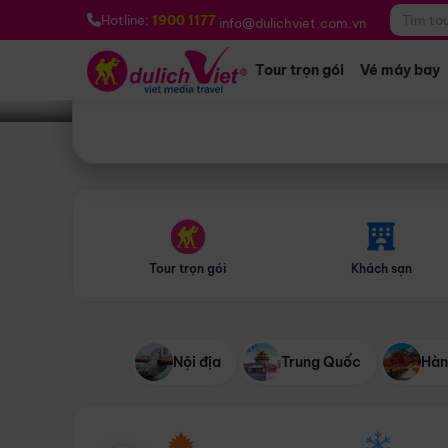
Bạn muốn đi đâu?
*
Hotline:
1900 1177
info@dulichviet.com.vn
Tour trọn gói
Vé máy bay
Tour trọn gói
Khách sạn
Nội địa
Trung Quốc
Hàn