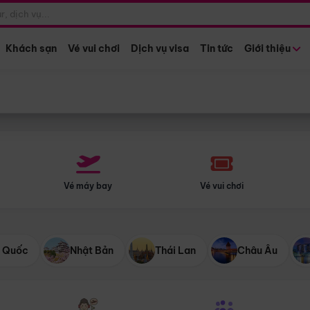
Điểm khởi hành
Tháng khở
Hồ Chí Minh
Bất kỳ 
Khách sạn
Vé vui chơi
Dịch vụ visa
Tin tức
Giới thiệu
Vé máy bay
Vé vui chơi
 Quốc
Nhật Bản
Thái Lan
Châu Âu