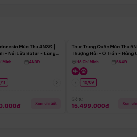
Điểm nổi bật
Điểm nổi
ndonesia Mùa Thu 4N3Đ |
Tour Trung Quôc Mùa Thu 5N
li - Núi Lửa Batur - Làng
Thượng Hải - Ô Trấn - Hàng
puran
(Tour Không Shopping)
í Minh
4N3Đ
Hồ Chí Minh
5N4Đ
/11
10/09
Giá từ:
Xem chi tiết
Xem chi 
90.000đ
15.499.000đ