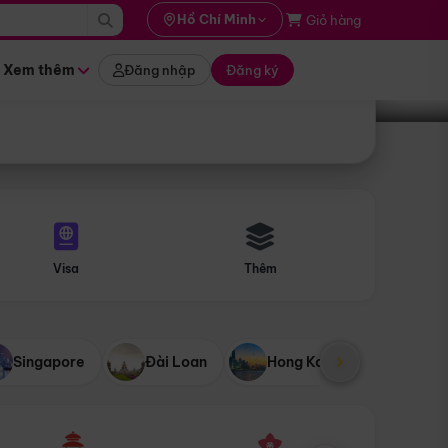
i hành
Hồ Chí Minh
Giỏ hàng
Tìm tour
tháng nào
Xem thêm
Đăng nhập
Đăng ký
Visa
Thêm
Singapore
Đài Loan
Hong Kong
Mỹ