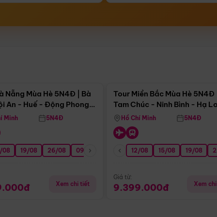
Điểm nổi bật
Điểm nổi
à Nẵng Mùa Hè 5N4Đ | Bà
Tour Miền Bắc Mùa Hè 5N4Đ 
ội An - Huế - Động Phong
Tam Chúc - Ninh Bình - Hạ L
í Minh
5N4Đ
Hồ Chí Minh
5N4Đ
/08
3/09
19/08
20/09
26/08
27/09
09/09
16/09
12/08
23/09
15/08
30/09
19/08
07/10
2
Giá từ:
Xem chi tiết
Xem chi 
9.000đ
9.399.000đ