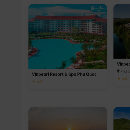
Vinpe
Phú 
Vinpearl Resort & Spa Phu Quoc
★ 5.0
★ 5.0