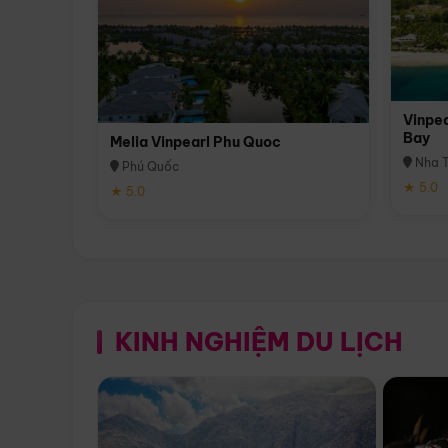
Vinpea
Bay
Melia Vinpearl Phu Quoc
Nha T
Phú Quốc
★ 5.0
★ 5.0
KINH NGHIỆM DU LỊCH