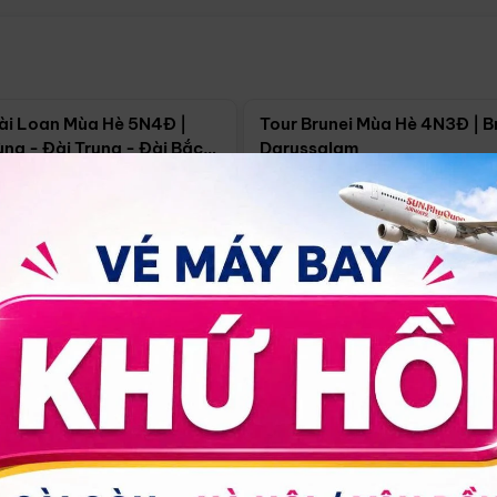
Điểm nổi bật
Điểm nổi
ài Loan Mùa Hè 5N4Đ |
Tour Brunei Mùa Hè 4N3Đ | B
ng - Đài Trung - Đài Bắc
Darussalam
j)
í Minh
5N4Đ
Hồ Chí Minh
4N3Đ
4/09
18/09
30/08
17/09
24/09
Giá từ:
Xem chi tiết
Xem chi 
90.000đ
14.499.000đ