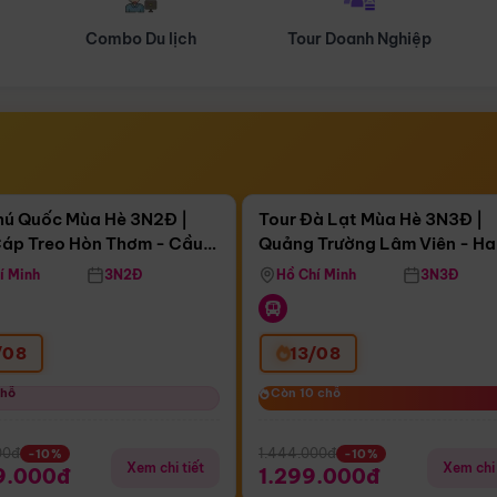
Tour Doanh Nghiệp
Du lịch Hành Hương
Điểm nổi bật
Điểm nổi
gày 09:11:15
Còn
04 ngày 09:11:15
hú Quốc Mùa Hè 3N2Đ |
Tour Đà Lạt Mùa Hè 3N3Đ |
áp Treo Hòn Thơm - Cầu
Quảng Trường Lâm Viên - H
áp Treo Hòn Thơm
Công Viên Nước Aquatopia
Hill - Puppy Farm
í Minh
3N2Đ
Hồ Chí Minh
3N3Đ
/08
13/08
chỗ
chỗ
Còn 10 chỗ
Còn 10 chỗ
00đ
1.444.000đ
-10%
-10%
Xem chi tiết
Xem chi 
9.000đ
1.299.000đ