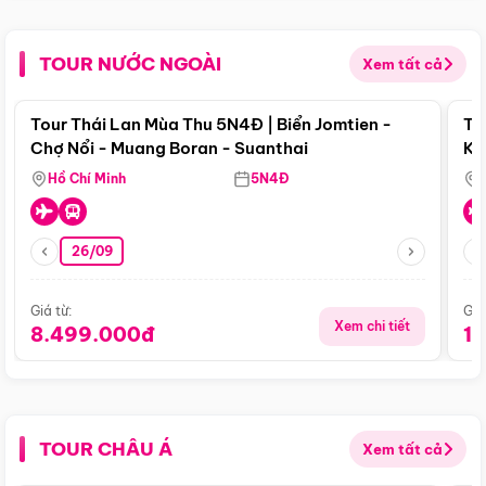
TOUR NƯỚC NGOÀI
Xem tất cả
Điểm nổi bật
Tour Thái Lan Mùa Thu 5N4Đ | Biển Jomtien -
To
Chợ Nổi - Muang Boran - Suanthai
Ku
Si
Hồ Chí Minh
5N4Đ
26/09
Giá từ:
Giá
Xem chi tiết
8.499.000đ
1
TOUR CHÂU Á
Xem tất cả
Điểm nổi bật