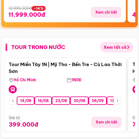
13.999.000đ
-14%
Xem chi tiết
11.999.000đ
4
TOUR TRONG NƯỚC
Xem tất cả
Điểm nổi bật
Tour Miền Tây 1N | Mỹ Tho - Bến Tre - Cù Lao Thới
To
Sơn
Hu
Hồ Chí Minh
1N0Đ
14/08
16/08
23/08
30/08
06/09
13/09
20/0
Giá từ:
Giá
Xem chi tiết
399.000đ
7