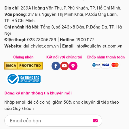
Địa chỉ
: 239A Hoàng Văn Thụ, P.Phú Nhuận, TP. Hồ Chí Minh.
Văn phòng
:
217 Bis Nguyễn Thị Minh Khai, P.Cầu Ông Lãnh,
TP. Hồ Chí Minh.
Chi nhánh Hà Nội
:
Tầng 3, số 243 xã Đàn, P.Đống Đa, TP. Hà
Nội
Điện thoại
:
028 73056789
|
Hotline
:
1900 1177
Website
:
dulichviet.com.vn
|
Email
:
info@dulichviet.com.vn
Chứng nhận
Kết nối với chúng tôi
Chấp nhận thanh toán
Đăng ký nhận thông tin khuyến mãi
Nhập email để có cơ hội giảm 50% cho chuyến đi tiếp theo
của Quý khách