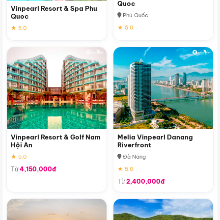
Quoc
Vinpearl Resort & Spa Phu
Phú Quốc
Quoc
★ 5.0
★ 5.0
Vinpearl Resort & Golf Nam
Melia Vinpearl Danang
Hội An
Riverfront
★ 5.0
Đà Nẵng
Từ
4,150,000đ
★ 5.0
Từ
2,400,000đ