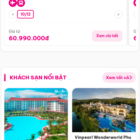
10/12
Giá từ:
Giá
Xem chi tiết
60.990.000đ
6
KHÁCH SẠN NỔI BẬT
Xem tất cả
Vinpearl Wonderworld Phu