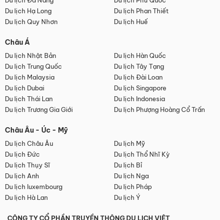
Du lịch Đà Nẵng
Du lịch Phú Quốc
Du lịch Hạ Long
Du lịch Phan Thiết
Du lịch Quy Nhơn
Du lịch Huế
Châu Á
Du lịch Nhật Bản
Du lịch Hàn Quốc
Du lịch Trung Quốc
Du lịch Tây Tạng
Du lịch Malaysia
Du lịch Đài Loan
Du lịch Dubai
Du lịch Singapore
Du lịch Thái Lan
Du lịch Indonesia
Du lịch Trương Gia Giới
Du lịch Phượng Hoàng Cổ Trấn
Châu Âu - Úc - Mỹ
Du lịch Châu Âu
Du lịch Mỹ
Du lịch Đức
Du lịch Thổ Nhĩ Kỳ
Du lịch Thụy Sĩ
Du lịch Bỉ
Du lịch Anh
Du lịch Nga
Du lịch luxembourg
Du lịch Pháp
Du lịch Hà Lan
Du lịch Ý
CÔNG TY CỔ PHẦN TRUYỀN THÔNG DU LỊCH VIỆT