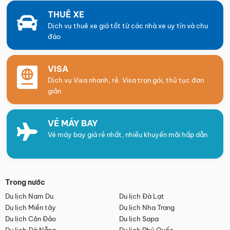
THUÊ XE
Dịch vụ thuê xe giá tốt từ các nhà xe uy tín và chu
đáo
VISA
Dịch vụ Visa nhanh, rẻ. Visa trọn gói, thủ tục đơn
giản
VÉ MÁY BAY
Vé máy bay giá rẻ nhất, nhiều khuyến mãi hấp dẫn
Trong nước
Du lịch Nam Du
Du lịch Đà Lạt
Du lịch Miền tây
Du lịch Nha Trang
Du lịch Côn Đảo
Du lịch Sapa