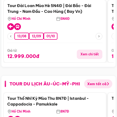
Tour Đài Loan Mùa Hè 5N4Đ | Đài Bắc - Đài
To
Trung - Nam Đầu - Cao Hùng ( Bay Vn)
Tr
Hồ Chí Minh
5N4Đ
13/08
12/09
01/10
Giá từ:
Giá
Xem chi tiết
12.999.000đ
1
TOUR DU LỊCH ÂU-ÚC-MỸ-PHI
Xem tất cả
Điểm nổi bật
Tour Thổ Nhĩ Kỳ Mùa Thu 8N7Đ | Istanbul -
To
Cappadocia - Pamukkale
Hồ Chí Minh
8N7Đ