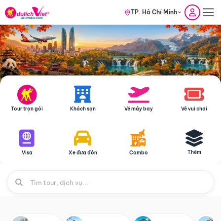
TP. Hồ Chí Minh
Tour trọn gói
Khách sạn
Vé máy bay
Vé vui chơi
Thêm
Visa
Xe đưa đón
Combo