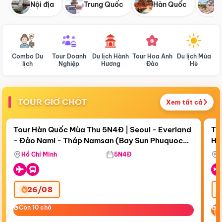
Nội địa
Trung Quốc
Hàn Quốc
N
Combo Du
Tour Doanh
Du lịch Hành
Tour Hoa Anh
Du lịch Mùa
D
lịch
Nghiệp
Hương
Đào
Hè
TOUR GIỜ CHÓT
Xem tất cả
Điểm nổi bật
Còn
19 ngày 02:39:47
Cò
Tour Hàn Quốc Mùa Thu 5N4Đ | Seoul - Everland
To
- Đảo Nami - Tháp Namsan (Bay Sun Phuquoc
Hò
Tặ
Airways)
Aq
Hồ Chí Minh
5N4Đ
26/08
‹
Còn 10 chỗ
Còn 10 chỗ
C
C