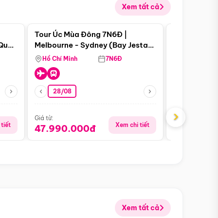
Xem tất cả
 bật
Điểm nổi bật
Tour Úc Mùa Đông 7N6Đ |
Tour Nam Ph
 Quan
Melbourne - Sydney (Bay Jestar
Cape Town -
Airways)
Bàn - Johan
Hồ Chí Minh
7N6Đ
Hồ Chí Minh
Safari - Lo
28/08
28/08
›
Giá từ:
Giá từ:
tiết
Xem chi tiết
47.990.000đ
88.900.0
Xem tất cả