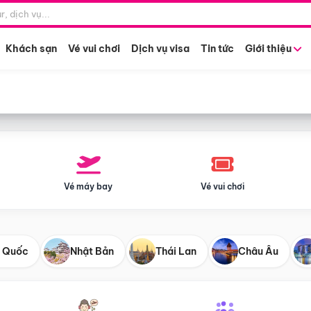
Điểm khởi hành
Tháng khở
Hồ Chí Minh
Bất kỳ 
Khách sạn
Vé vui chơi
Dịch vụ visa
Tin tức
Giới thiệu
Vé máy bay
Vé vui chơi
 Quốc
Nhật Bản
Thái Lan
Châu Âu