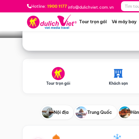
Bạn muốn đi đâu?
*
Hotline:
1900 1177
info@dulichviet.com.vn
Tour trọn gói
Vé máy bay
Tour trọn gói
Khách sạn
Nội địa
Trung Quốc
Hàn