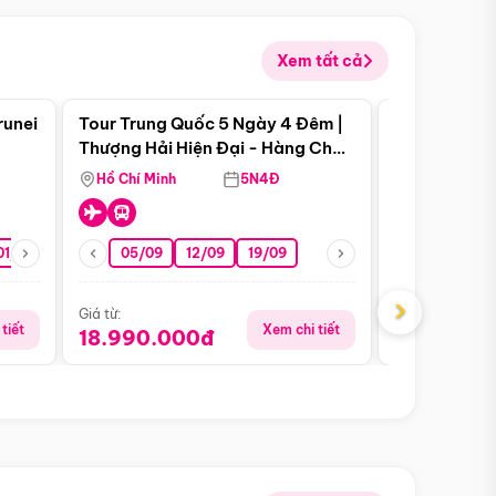
Xem tất cả
 bật
Điểm nổi bật
runei
Tour Trung Quốc 5 Ngày 4 Đêm |
Tour Trung 
Tour Hè
Thượng Hải Hiện Đại - Hàng Châu
Ân Thi - Trư
Nên Thơ - Ô Trấn Cổ Kính
Hồ Chí Minh
5N4Đ
Hồ Chí Minh
01/10
15/10
29/10
05/09
12/09
19/09
16/08
›
Giá từ:
Giá từ:
tiết
Xem chi tiết
18.990.000đ
16.990.0