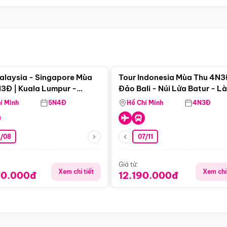
Điểm nổi bật
Điểm nổi
alaysia - Singapore Mùa
Tour Indonesia Mùa Thu 4N3
3Đ | Kuala Lumpur -
Đảo Bali - Núi Lửa Batur - L
a - Johor Baru -
Penglipuran
í Minh
5N4Đ
Hồ Chí Minh
4N3Đ
pore
3/08
07/11
Giá từ:
Xem chi tiết
Xem chi 
90.000đ
12.190.000đ