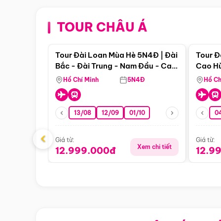
TOUR CHÂU Á
Điểm nổi bật
Tour Đài Loan Mùa Hè 5N4Đ | Đài
Tour Đ
Bắc - Đài Trung - Nam Đầu - Cao
Cao Hù
Hùng ( Bay Vn)
(Bay V
Hồ Chí Minh
5N4Đ
Hồ Ch
13/08
12/09
01/10
0
‹
Giá từ:
Giá từ:
Xem chi tiết
12.999.000đ
12.9