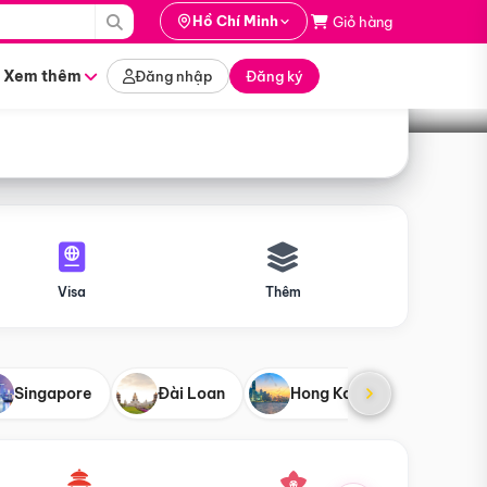
i hành
Hồ Chí Minh
Giỏ hàng
Tìm tour
tháng nào
Xem thêm
Đăng nhập
Đăng ký
Visa
Thêm
Singapore
Đài Loan
Hong Kong
Mỹ