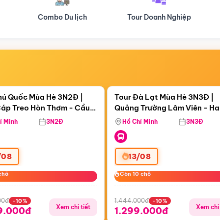
Tour Doanh Nghiệp
Du lịch Hành Hương
Điểm nổi bật
Điểm nổi
ngày 21:15:45
Còn
05 ngày 21:15:45
hú Quốc Mùa Hè 3N2Đ |
Tour Đà Lạt Mùa Hè 3N3Đ |
áp Treo Hòn Thơm - Cầu
Quảng Trường Lâm Viên - H
áp Treo Hòn Thơm
Công Viên Nước Aquatopia
Hill - Puppy Farm
í Minh
3N2Đ
Hồ Chí Minh
3N3Đ
/08
13/08
chỗ
chỗ
Còn 10 chỗ
Còn 10 chỗ
00đ
1.444.000đ
-10%
-10%
Xem chi tiết
Xem chi 
9.000đ
1.299.000đ