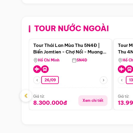
TOUR NƯỚC NGOÀI
Điểm nổi bật
Tour Thái Lan Mùa Thu 5N4Đ |
Tour M
Biển Jomtien - Chợ Nổi - Muang
Thu 4N
Boran - Suanthai
Malacc
Hồ Chí Minh
5N4Đ
Hồ Ch
Singa
26/09
1
‹
Giá từ:
Giá từ:
Xem chi tiết
8.300.000đ
13.9