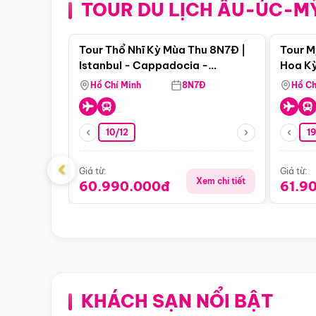
TOUR DU LỊCH ÂU-ÚC-M
Điểm nổi bật
Tour Thổ Nhĩ Kỳ Mùa Thu 8N7Đ |
Tour M
Istanbul - Cappadocia -
Hoa Kỳ
Pamukkale
Hồ Chí Minh
8N7Đ
Hồ Ch
10/12
1
‹
Giá từ:
Giá từ:
Xem chi tiết
60.990.000đ
61.9
KHÁCH SẠN NỔI BẬT