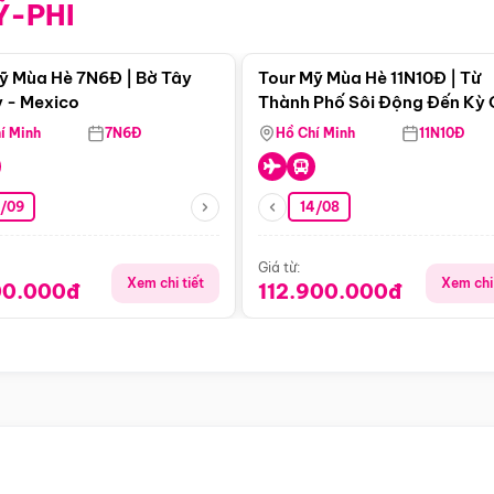
Ỹ-PHI
Điểm nổi bật
Điểm nổi
ỹ Mùa Hè 7N6Đ | Bờ Tây
Tour Mỹ Mùa Hè 11N10Đ | Từ
 - Mexico
Thành Phố Sôi Động Đến Kỳ
Thiên Nhiên Mỹ
í Minh
7N6Đ
Hồ Chí Minh
11N10Đ
9/09
14/08
Giá từ:
Xem chi tiết
Xem chi 
00.000đ
112.900.000đ