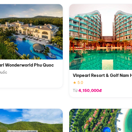
arl Wonderworld Phu Quoc
Quốc
Vinpearl Resort & Golf Nam 
★ 5.0
Từ
4,150,000đ