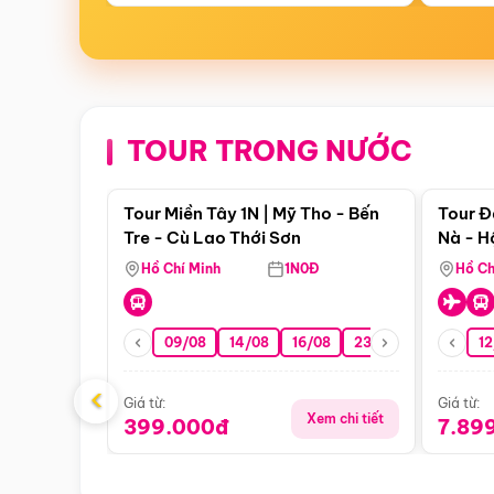
TOUR TRONG NƯỚC
Điểm nổi bật
Tour Miền Tây 1N | Mỹ Tho - Bến
Tour Đ
Tre - Cù Lao Thới Sơn
Nà - H
Nha
Hồ Chí Minh
1N0Đ
Hồ Ch
09/08
14/08
16/08
23/08
30/08
12
0
‹
Giá từ:
Giá từ:
Xem chi tiết
399.000đ
7.89