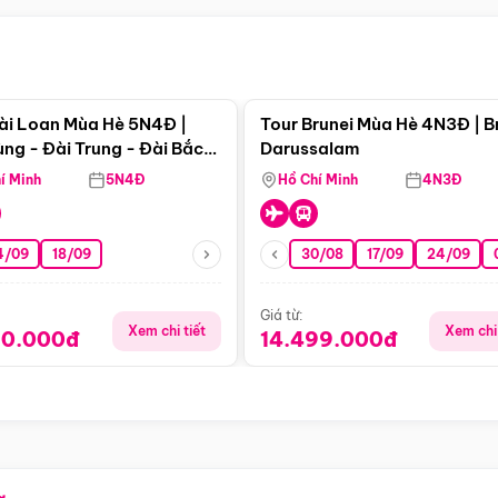
Điểm nổi bật
Điểm nổi
ài Loan Mùa Hè 5N4Đ |
Tour Brunei Mùa Hè 4N3Đ | B
ng - Đài Trung - Đài Bắc
Darussalam
j)
í Minh
5N4Đ
Hồ Chí Minh
4N3Đ
4/09
18/09
30/08
17/09
24/09
Giá từ:
Xem chi tiết
Xem chi 
90.000đ
14.499.000đ