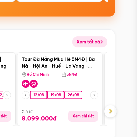
Xem tất cả
 bật
Điểm nổi bật
|
Tour Đà Nẵng Mùa Hè 5N4Đ | Bà
Tour Đà Nẵn
ong
Nà - Hội An - Huế - La Vang -
Nà - Hội An
Động Thiên Đường
Nha
Hồ Chí Minh
5N4Đ
Hồ Chí Minh
2/08
26/08
05/09
12/08
19/08
09/09
26/08
12/09
13/08
›
Giá từ:
Giá từ:
tiết
Xem chi tiết
8.099.000đ
6.899.00