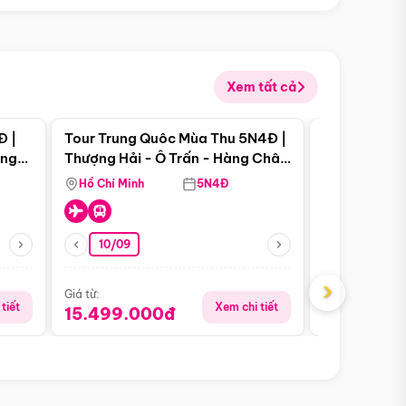
Xem tất cả
 bật
Điểm nổi bật
Đ |
Tour Trung Quôc Mùa Thu 5N4Đ |
Tour Trung
àng
Thượng Hải - Ô Trấn - Hàng Châu
| Thành Đô 
(Tour Không Shopping)
Viên Gấu Tr
Hồ Chí Minh
5N4Đ
Hồ Chí Minh
10/09
23/08
›
Giá từ:
Giá từ:
tiết
Xem chi tiết
15.499.000đ
16.999.0