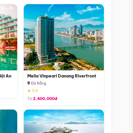
Hội An
Melia Vinpearl Danang Riverfront
Đà Nẵng
★ 5.0
Từ
2,400,000đ