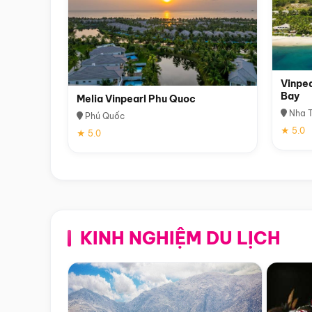
Vinpea
Bay
Melia Vinpearl Phu Quoc
Nha T
Phú Quốc
★ 5.0
★ 5.0
KINH NGHIỆM DU LỊCH