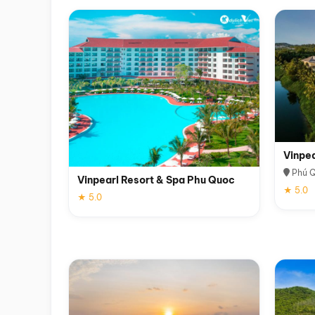
Vinpe
Phú 
Vinpearl Resort & Spa Phu Quoc
★ 5.0
★ 5.0