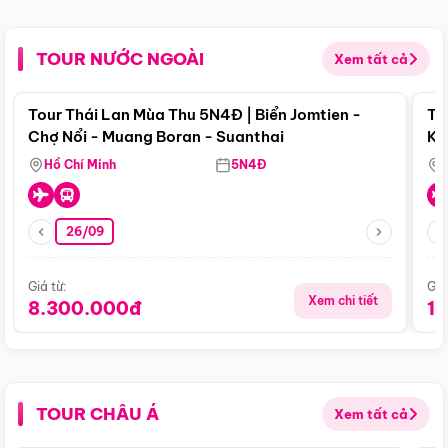
TOUR NƯỚC NGOÀI
Xem tất cả
Điểm nổi bật
Tour Thái Lan Mùa Thu 5N4Đ | Biển Jomtien -
To
Chợ Nổi - Muang Boran - Suanthai
Ku
Si
Hồ Chí Minh
5N4Đ
26/09
Giá từ:
Giá
Xem chi tiết
8.300.000đ
1
TOUR CHÂU Á
Xem tất cả
Điểm nổi bật