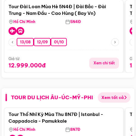
Tour Đài Loan Mùa Hè 5N4Đ | Đài Bắc - Đài
To
Trung - Nam Đầu - Cao Hùng ( Bay Vn)
Tr
Hồ Chí Minh
5N4Đ
13/08
12/09
01/10
Giá từ:
Giá
Xem chi tiết
12.999.000đ
1
TOUR DU LỊCH ÂU-ÚC-MỸ-PHI
Xem tất cả
Điểm nổi bật
Tour Thổ Nhĩ Kỳ Mùa Thu 8N7Đ | Istanbul -
To
Cappadocia - Pamukkale
Hồ Chí Minh
8N7Đ