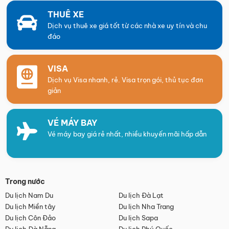
THUÊ XE
Dịch vụ thuê xe giá tốt từ các nhà xe uy tín và chu
đáo
VISA
Dịch vụ Visa nhanh, rẻ. Visa trọn gói, thủ tục đơn
giản
VÉ MÁY BAY
Vé máy bay giá rẻ nhất, nhiều khuyến mãi hấp dẫn
Trong nước
Du lịch Nam Du
Du lịch Đà Lạt
Du lịch Miền tây
Du lịch Nha Trang
Du lịch Côn Đảo
Du lịch Sapa