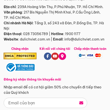
Địa chỉ
: 239A Hoàng Văn Thụ, P.Phú Nhuận, TP. Hồ Chí Minh.
Văn phòng
:
217 Bis Nguyễn Thị Minh Khai, P.Cầu Ông Lãnh,
TP. Hồ Chí Minh.
Chi nhánh Hà Nội
:
Tầng 3, số 243 xã Đàn, P.Đống Đa, TP. Hà
Nội
Điện thoại
:
028 73056789
|
Hotline
:
1900 1177
Website
:
dulichviet.com.vn
|
Email
:
info@dulichviet.com.vn
Chứng nhận
Kết nối với chúng tôi
Chấp nhận thanh toán
Đăng ký nhận thông tin khuyến mãi
Nhập email để có cơ hội giảm 50% cho chuyến đi tiếp theo
của Quý khách