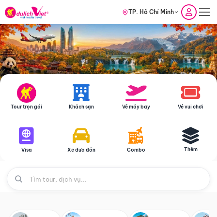
TP. Hồ Chí Minh
Tour trọn gói
Khách sạn
Vé máy bay
Vé vui chơi
Thêm
Visa
Xe đưa đón
Combo