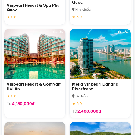
Quoc
Vinpearl Resort & Spa Phu
Phú Quốc
Quoc
★ 5.0
★ 5.0
Vinpearl Resort & Golf Nam
Melia Vinpearl Danang
Hội An
Riverfront
★ 5.0
Đà Nẵng
Từ
4,150,000đ
★ 5.0
Từ
2,400,000đ