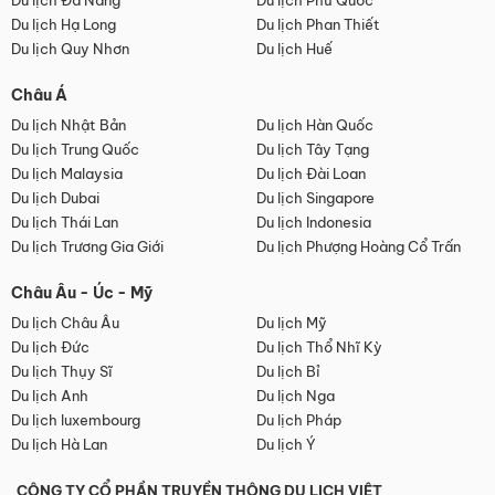
Du lịch Đà Nẵng
Du lịch Phú Quốc
Du lịch Hạ Long
Du lịch Phan Thiết
Du lịch Quy Nhơn
Du lịch Huế
Châu Á
Du lịch Nhật Bản
Du lịch Hàn Quốc
Du lịch Trung Quốc
Du lịch Tây Tạng
Du lịch Malaysia
Du lịch Đài Loan
Du lịch Dubai
Du lịch Singapore
Du lịch Thái Lan
Du lịch Indonesia
Du lịch Trương Gia Giới
Du lịch Phượng Hoàng Cổ Trấn
Châu Âu - Úc - Mỹ
Du lịch Châu Âu
Du lịch Mỹ
Du lịch Đức
Du lịch Thổ Nhĩ Kỳ
Du lịch Thụy Sĩ
Du lịch Bỉ
Du lịch Anh
Du lịch Nga
Du lịch luxembourg
Du lịch Pháp
Du lịch Hà Lan
Du lịch Ý
CÔNG TY CỔ PHẦN TRUYỀN THÔNG DU LỊCH VIỆT