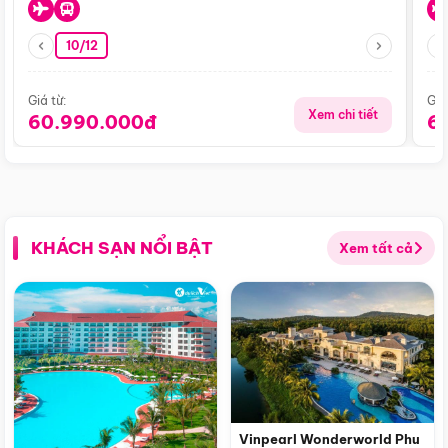
10/12
Giá từ:
Giá
Xem chi tiết
60.990.000đ
6
KHÁCH SẠN NỔI BẬT
Xem tất cả
Vinpearl Wonderworld Phu