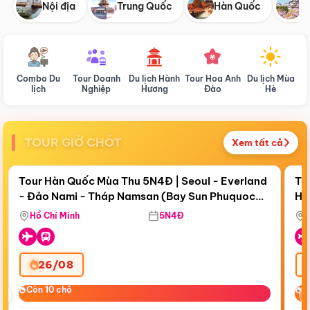
Nội địa
Trung Quốc
Hàn Quốc
N
Combo Du
Tour Doanh
Du lịch Hành
Tour Hoa Anh
Du lịch Mùa
D
lịch
Nghiệp
Hương
Đào
Hè
TOUR GIỜ CHÓT
Xem tất cả
Điểm nổi bật
Còn
18 ngày 21:24:54
Cò
Tour Hàn Quốc Mùa Thu 5N4Đ | Seoul - Everland
To
- Đảo Nami - Tháp Namsan (Bay Sun Phuquoc
Hò
Tặ
Airways)
Aq
Hồ Chí Minh
5N4Đ
26/08
‹
Còn 10 chỗ
Còn 10 chỗ
C
C