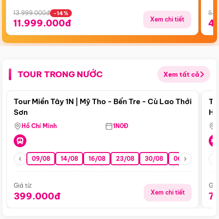
13.999.000đ
5.5
-14%
Xem chi tiết
11.999.000đ
4
TOUR TRONG NƯỚC
Xem tất cả
Điểm nổi bật
Tour Miền Tây 1N | Mỹ Tho - Bến Tre - Cù Lao Thới
To
Sơn
Hu
Hồ Chí Minh
1N0Đ
09/08
14/08
16/08
23/08
30/08
06/09
13/0
Giá từ:
Giá
Xem chi tiết
399.000đ
7