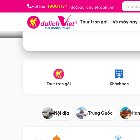
Bạn muốn đi đâu?
*
Hotline:
1900 1177
info@dulichviet.com.vn
Tour trọn gói
Vé máy bay
Tour trọn gói
Khách sạn
Nội địa
Trung Quốc
Hàn