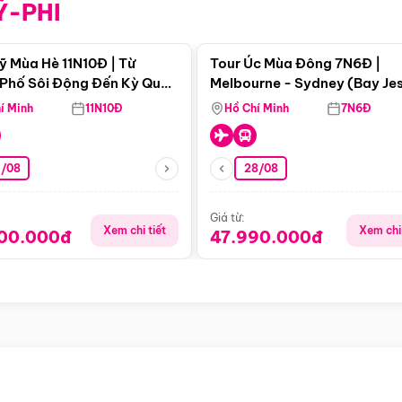
Ỹ-PHI
Điểm nổi bật
Điểm nổi
ỹ Mùa Hè 11N10Đ | Từ
Tour Úc Mùa Đông 7N6Đ |
Phố Sôi Động Đến Kỳ Quan
Melbourne - Sydney (Bay Je
Nhiên Mỹ
Airways)
í Minh
11N10Đ
Hồ Chí Minh
7N6Đ
4/08
28/08
Giá từ:
Xem chi tiết
Xem chi 
900.000đ
47.990.000đ