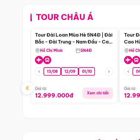
TOUR CHÂU Á
Điểm nổi bật
Tour Đài Loan Mùa Hè 5N4Đ | Đài
Tour Đ
Bắc - Đài Trung - Nam Đầu - Cao
Cao Hù
Hùng ( Bay Vn)
(Bay V
Hồ Chí Minh
5N4Đ
Hồ Ch
13/08
12/09
01/10
0
‹
Giá từ:
Giá từ:
Xem chi tiết
12.999.000đ
12.9