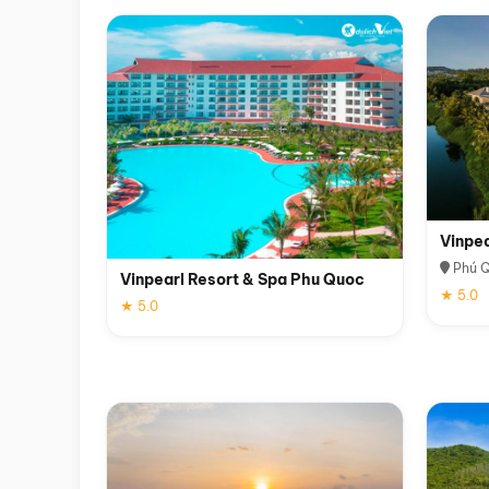
Vinpe
Phú 
Vinpearl Resort & Spa Phu Quoc
★ 5.0
★ 5.0