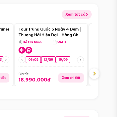
Xem tất cả
 bật
Điểm nổi bật
runei
Tour Trung Quốc 5 Ngày 4 Đêm |
Tour Trung 
Tour Hè
Thượng Hải Hiện Đại - Hàng Châu
Ân Thi - Trư
Nên Thơ - Ô Trấn Cổ Kính
Hồ Chí Minh
5N4Đ
Hồ Chí Minh
01/10
15/10
29/10
05/09
12/09
19/09
16/08
›
Giá từ:
Giá từ:
tiết
Xem chi tiết
18.990.000đ
16.990.0