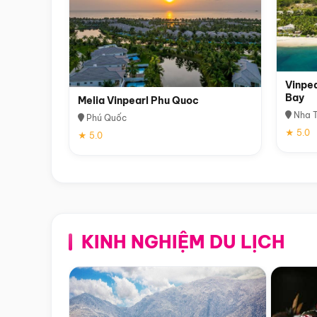
Vinpea
Bay
Melia Vinpearl Phu Quoc
Nha T
Phú Quốc
★ 5.0
★ 5.0
KINH NGHIỆM DU LỊCH