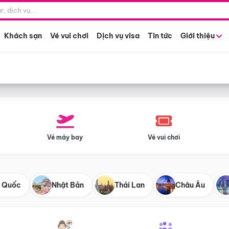
Điểm khởi hành
Tháng khở
Hồ Chí Minh
Bất kỳ 
Khách sạn
Vé vui chơi
Dịch vụ visa
Tin tức
Giới thiệu
Vé máy bay
Vé vui chơi
 Quốc
Nhật Bản
Thái Lan
Châu Âu