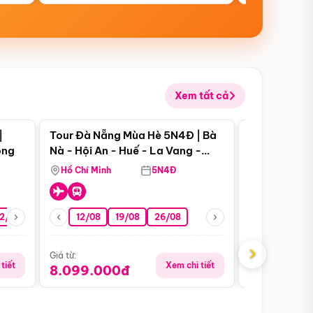
Xem tất cả
 bật
Điểm nổi bật
|
Tour Đà Nẵng Mùa Hè 5N4Đ | Bà
Tour Đà Nẵn
ong
Nà - Hội An - Huế - La Vang -
Nà - Hội An
Động Thiên Đường
Nha
Hồ Chí Minh
5N4Đ
Hồ Chí Minh
2/08
26/08
05/09
12/08
19/08
09/09
26/08
12/09
13/08
›
Giá từ:
Giá từ:
tiết
Xem chi tiết
8.099.000đ
6.899.00