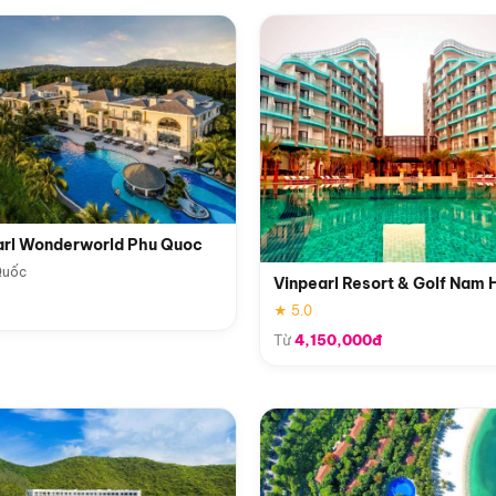
arl Wonderworld Phu Quoc
Quốc
Vinpearl Resort & Golf Nam 
★ 5.0
Từ
4,150,000đ