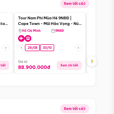
Xem tất cả
 bật
Điểm nổi bật
Tour Nam Phi Mùa Hè 9N8Đ |
Tour Mỹ Mùa
star
Cape Town - Mũi Hảo Vọng - Núi
Hoa Kỳ - Me
Bàn - Johannesburg - Pretoria -
Hồ Chí Minh
9N8Đ
Hồ Chí Minh
Safari - Lodge
28/08
30/10
29/08
›
Giá từ:
Giá từ:
tiết
Xem chi tiết
88.900.000đ
59.900.
Xem tất cả