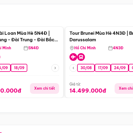
Điểm nổi bật
Điểm nổi
ài Loan Mùa Hè 5N4Đ |
Tour Brunei Mùa Hè 4N3Đ | B
ng - Đài Trung - Đài Bắc
Darussalam
j)
í Minh
5N4Đ
Hồ Chí Minh
4N3Đ
4/09
18/09
30/08
17/09
24/09
Giá từ:
Xem chi tiết
Xem chi 
90.000đ
14.499.000đ