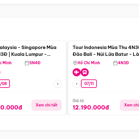
Điểm nổi bật
Điểm nổi
alaysia - Singapore Mùa
Tour Indonesia Mùa Thu 4N3
3Đ | Kuala Lumpur -
Đảo Bali - Núi Lửa Batur - L
a - Johor Baru -
Penglipuran
í Minh
5N4Đ
Hồ Chí Minh
4N3Đ
pore
3/08
07/11
Giá từ:
Xem chi tiết
Xem chi 
90.000đ
12.190.000đ