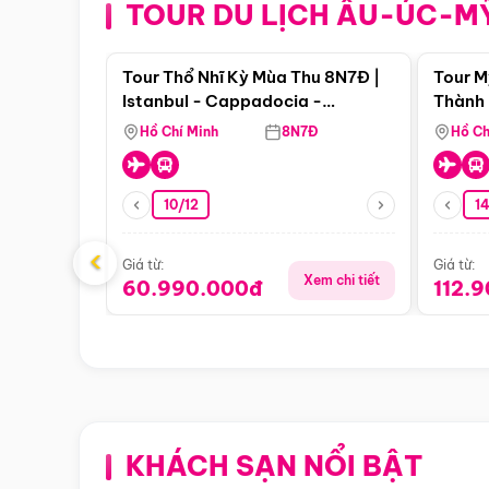
TOUR DU LỊCH ÂU-ÚC-M
Điểm nổi bật
Tour Thổ Nhĩ Kỳ Mùa Thu 8N7Đ |
Tour M
Istanbul - Cappadocia -
Thành 
Pamukkale
Thiên 
Hồ Chí Minh
8N7Đ
Hồ Ch
10/12
1
‹
Giá từ:
Giá từ:
Xem chi tiết
60.990.000đ
112.
KHÁCH SẠN NỔI BẬT