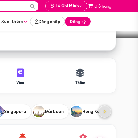
i hành
Hồ Chí Minh
Giỏ hàng
Tìm tour
tháng nào
Xem thêm
Đăng nhập
Đăng ký
Visa
Thêm
Singapore
Đài Loan
Hong Kong
Mỹ