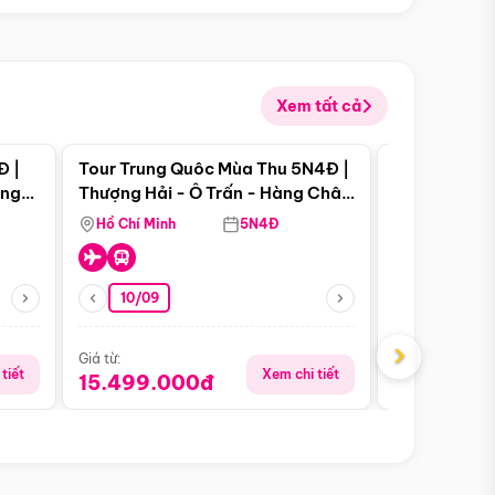
Xem tất cả
 bật
Điểm nổi bật
Đ |
Tour Trung Quôc Mùa Thu 5N4Đ |
Tour Trung
àng
Thượng Hải - Ô Trấn - Hàng Châu
| Thành Đô 
(Tour Không Shopping)
Viên Gấu Tr
Hồ Chí Minh
5N4Đ
Hồ Chí Minh
10/09
21/08
›
Giá từ:
Giá từ:
tiết
Xem chi tiết
15.499.000đ
16.999.0