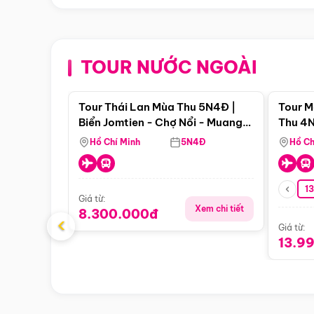
TOUR NƯỚC NGOÀI
Điểm nổi bật
Tour Thái Lan Mùa Thu 5N4Đ |
Tour M
Biển Jomtien - Chợ Nổi - Muang
Thu 4N
Boran - Suanthai (Bay Vietnam
Malacc
Hồ Chí Minh
5N4Đ
Hồ Ch
Airlines)
Singa
1
Giá từ:
Xem chi tiết
8.300.000đ
‹
Giá từ:
13.9