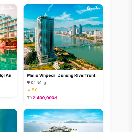
Hội An
Melia Vinpearl Danang Riverfront
Đà Nẵng
★ 5.0
Từ
2,400,000đ