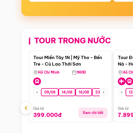
TOUR TRONG NƯỚC
Điểm nổi bật
Tour Miền Tây 1N | Mỹ Tho - Bến
Tour Đ
Tre - Cù Lao Thới Sơn
Nà - H
Nha
Hồ Chí Minh
1N0Đ
Hồ Ch
09/08
14/08
16/08
23/08
30/08
12
0
‹
Giá từ:
Giá từ:
Xem chi tiết
399.000đ
7.89