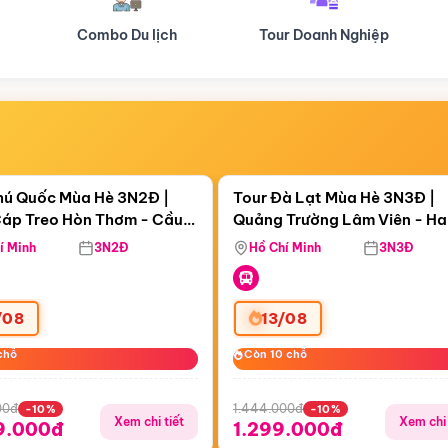
Tour Doanh Nghiệp
Du lịch Hành Hương
Điểm nổi bật
Điểm nổi
ngày 11:36:03
Còn
05 ngày 11:36:03
hú Quốc Mùa Hè 3N2Đ |
Tour Đà Lạt Mùa Hè 3N3Đ |
áp Treo Hòn Thơm - Cầu
Quảng Trường Lâm Viên - H
áp Treo Hòn Thơm
Công Viên Nước Aquatopia
Hill - Puppy Farm
í Minh
3N2Đ
Hồ Chí Minh
3N3Đ
/08
13/08
chỗ
chỗ
Còn 10 chỗ
Còn 10 chỗ
00đ
1.444.000đ
-10%
-10%
Xem chi tiết
Xem chi 
9.000đ
1.299.000đ