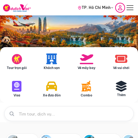
TP. Hồ Chí Minh
Tour trọn gói
Khách sạn
Vé máy bay
Vé vui chơi
Thêm
Visa
Xe đưa đón
Combo