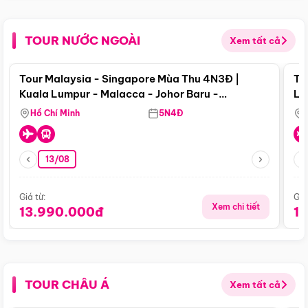
TOUR NƯỚC NGOÀI
Xem tất cả
Điểm nổi bật
Tour Malaysia - Singapore Mùa Thu 4N3Đ |
To
Kuala Lumpur - Malacca - Johor Baru -
Lử
Singapore
Hồ Chí Minh
5N4Đ
13/08
Giá từ:
Giá
Xem chi tiết
13.990.000đ
1
TOUR CHÂU Á
Xem tất cả
Điểm nổi bật