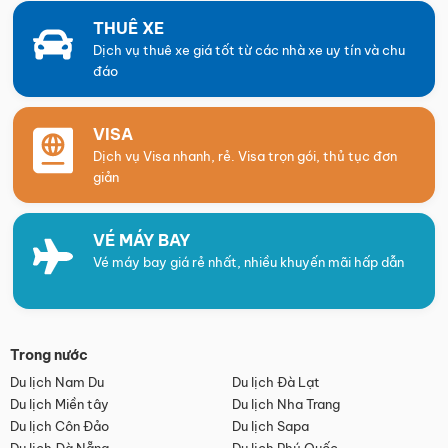
THUÊ XE
Dịch vụ thuê xe giá tốt từ các nhà xe uy tín và chu
đáo
VISA
Dịch vụ Visa nhanh, rẻ. Visa trọn gói, thủ tục đơn
giản
VÉ MÁY BAY
Vé máy bay giá rẻ nhất, nhiều khuyến mãi hấp dẫn
Trong nước
Du lịch Nam Du
Du lịch Đà Lạt
Du lịch Miền tây
Du lịch Nha Trang
Du lịch Côn Đảo
Du lịch Sapa