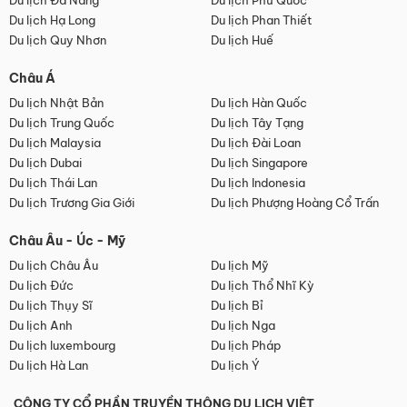
Du lịch Đà Nẵng
Du lịch Phú Quốc
Du lịch Hạ Long
Du lịch Phan Thiết
Du lịch Quy Nhơn
Du lịch Huế
Châu Á
Du lịch Nhật Bản
Du lịch Hàn Quốc
Du lịch Trung Quốc
Du lịch Tây Tạng
Du lịch Malaysia
Du lịch Đài Loan
Du lịch Dubai
Du lịch Singapore
Du lịch Thái Lan
Du lịch Indonesia
Du lịch Trương Gia Giới
Du lịch Phượng Hoàng Cổ Trấn
Châu Âu - Úc - Mỹ
Du lịch Châu Âu
Du lịch Mỹ
Du lịch Đức
Du lịch Thổ Nhĩ Kỳ
Du lịch Thụy Sĩ
Du lịch Bỉ
Du lịch Anh
Du lịch Nga
Du lịch luxembourg
Du lịch Pháp
Du lịch Hà Lan
Du lịch Ý
CÔNG TY CỔ PHẦN TRUYỀN THÔNG DU LỊCH VIỆT