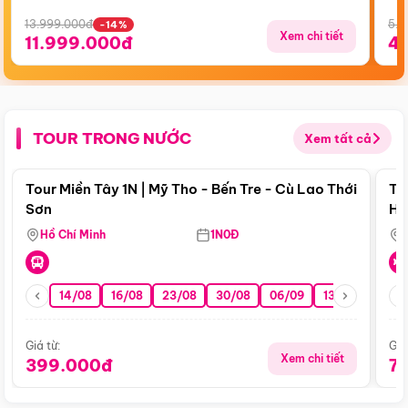
13.999.000đ
5.5
-14%
Xem chi tiết
11.999.000đ
4
TOUR TRONG NƯỚC
Xem tất cả
Điểm nổi bật
Tour Miền Tây 1N | Mỹ Tho - Bến Tre - Cù Lao Thới
To
Sơn
Hu
Hồ Chí Minh
1N0Đ
14/08
16/08
23/08
30/08
06/09
13/09
20/0
Giá từ:
Giá
Xem chi tiết
399.000đ
7