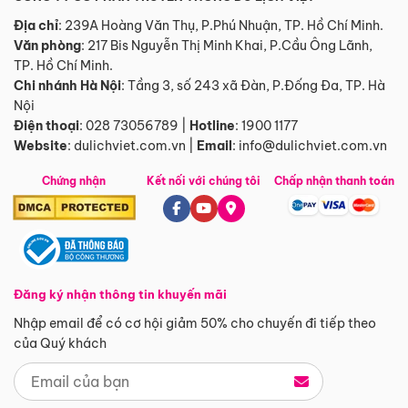
Địa chỉ
: 239A Hoàng Văn Thụ, P.Phú Nhuận, TP. Hồ Chí Minh.
Văn phòng
:
217 Bis Nguyễn Thị Minh Khai, P.Cầu Ông Lãnh,
TP. Hồ Chí Minh.
Chi nhánh Hà Nội
:
Tầng 3, số 243 xã Đàn, P.Đống Đa, TP. Hà
Nội
Điện thoại
:
028 73056789
|
Hotline
:
1900 1177
Website
:
dulichviet.com.vn
|
Email
:
info@dulichviet.com.vn
Chứng nhận
Kết nối với chúng tôi
Chấp nhận thanh toán
Đăng ký nhận thông tin khuyến mãi
Nhập email để có cơ hội giảm 50% cho chuyến đi tiếp theo
của Quý khách