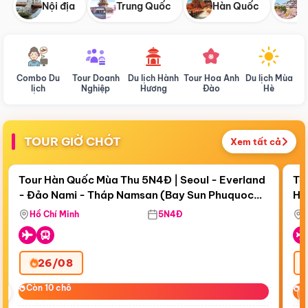
Nội địa
Trung Quốc
Hàn Quốc
N
Combo Du
Tour Doanh
Du lịch Hành
Tour Hoa Anh
Du lịch Mùa
D
lịch
Nghiệp
Hương
Đào
Hè
TOUR GIỜ CHÓT
Xem tất cả
Điểm nổi bật
Còn
18 ngày 04:01:48
Cò
Tour Hàn Quốc Mùa Thu 5N4Đ | Seoul - Everland
To
- Đảo Nami - Tháp Namsan (Bay Sun Phuquoc
Hò
Bay Sun Phuquoc Airways
Tặ
Airways)
Aq
Hồ Chí Minh
5N4Đ
26/08
‹
Còn 10 chỗ
Còn 10 chỗ
C
C