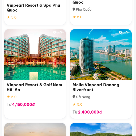
Quoc
Vinpearl Resort & Spa Phu
Phú Quốc
Quoc
★ 5.0
★ 5.0
Vinpearl Resort & Golf Nam
Melia Vinpearl Danang
Hội An
Riverfront
★ 5.0
Đà Nẵng
Từ
4,150,000đ
★ 5.0
Từ
2,400,000đ