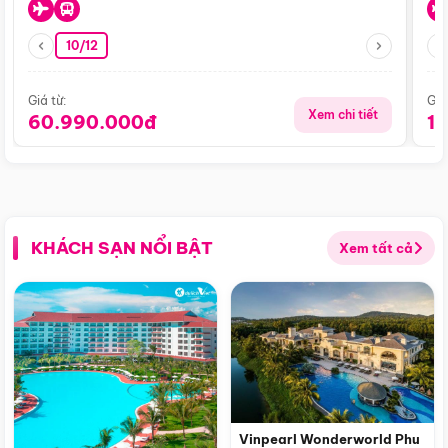
10/12
Giá từ:
Giá
Xem chi tiết
60.990.000đ
1
KHÁCH SẠN NỔI BẬT
Xem tất cả
Vinpearl Wonderworld Phu