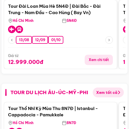
Tour Đài Loan Mùa Hè 5N4Đ | Đài Bắc - Đài
To
Trung - Nam Đầu - Cao Hùng ( Bay Vn)
Tr
Hồ Chí Minh
5N4Đ
13/08
12/09
01/10
Giá từ:
Giá
Xem chi tiết
12.999.000đ
1
TOUR DU LỊCH ÂU-ÚC-MỸ-PHI
Xem tất cả
Điểm nổi bật
Tour Thổ Nhĩ Kỳ Mùa Thu 8N7Đ | Istanbul -
To
Cappadocia - Pamukkale
Đế
Hồ Chí Minh
8N7Đ