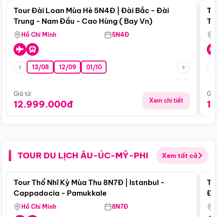
Tour Đài Loan Mùa Hè 5N4Đ | Đài Bắc - Đài
To
Trung - Nam Đầu - Cao Hùng ( Bay Vn)
Tr
Hồ Chí Minh
5N4Đ
13/08
12/09
01/10
Giá từ:
Giá
Xem chi tiết
12.999.000đ
1
TOUR DU LỊCH ÂU-ÚC-MỸ-PHI
Xem tất cả
Điểm nổi bật
Tour Thổ Nhĩ Kỳ Mùa Thu 8N7Đ | Istanbul -
To
Cappadocia - Pamukkale
Đế
Hồ Chí Minh
8N7Đ