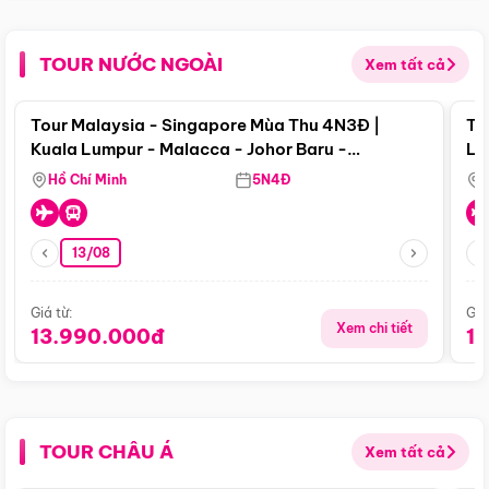
TOUR NƯỚC NGOÀI
Xem tất cả
Điểm nổi bật
Tour Malaysia - Singapore Mùa Thu 4N3Đ |
To
Kuala Lumpur - Malacca - Johor Baru -
Lử
Singapore
Hồ Chí Minh
5N4Đ
13/08
Giá từ:
Giá
Xem chi tiết
13.990.000đ
1
TOUR CHÂU Á
Xem tất cả
Điểm nổi bật