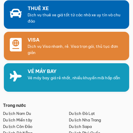
THUÊ XE
Dịch vụ thuê xe giá tốt từ các nhà xe uy tín và chu
đáo
VISA
Dịch vụ Visa nhanh, rẻ. Visa trọn gói, thủ tục đơn
giản
VÉ MÁY BAY
Vé máy bay giá rẻ nhất, nhiều khuyến mãi hấp dẫn
Trong nước
Du lịch Nam Du
Du lịch Đà Lạt
Du lịch Miền tây
Du lịch Nha Trang
Du lịch Côn Đảo
Du lịch Sapa