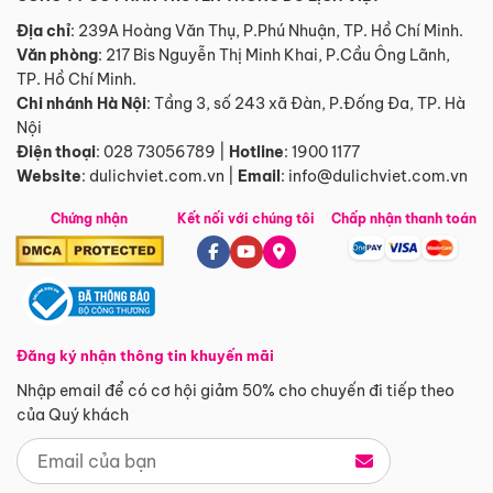
Địa chỉ
: 239A Hoàng Văn Thụ, P.Phú Nhuận, TP. Hồ Chí Minh.
Văn phòng
:
217 Bis Nguyễn Thị Minh Khai, P.Cầu Ông Lãnh,
TP. Hồ Chí Minh.
Chi nhánh Hà Nội
:
Tầng 3, số 243 xã Đàn, P.Đống Đa, TP. Hà
Nội
Điện thoại
:
028 73056789
|
Hotline
:
1900 1177
Website
:
dulichviet.com.vn
|
Email
:
info@dulichviet.com.vn
Chứng nhận
Kết nối với chúng tôi
Chấp nhận thanh toán
Đăng ký nhận thông tin khuyến mãi
Nhập email để có cơ hội giảm 50% cho chuyến đi tiếp theo
của Quý khách