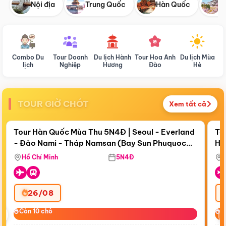
Nội địa
Trung Quốc
Hàn Quốc
N
Combo Du
Tour Doanh
Du lịch Hành
Tour Hoa Anh
Du lịch Mùa
D
lịch
Nghiệp
Hương
Đào
Hè
TOUR GIỜ CHÓT
Xem tất cả
Điểm nổi bật
Còn
17 ngày 19:38:42
Cò
Tour Hàn Quốc Mùa Thu 5N4Đ | Seoul - Everland
To
- Đảo Nami - Tháp Namsan (Bay Sun Phuquoc
Hò
Bay Sun Phuquoc Airways
Tặ
Airways)
Aq
Hồ Chí Minh
5N4Đ
26/08
‹
Còn 10 chỗ
Còn 10 chỗ
C
C