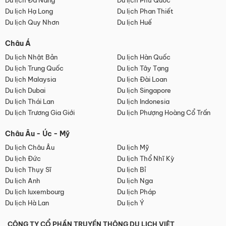
Du lịch Đà Nẵng
Du lịch Phú Quốc
Du lịch Hạ Long
Du lịch Phan Thiết
Du lịch Quy Nhơn
Du lịch Huế
Châu Á
Du lịch Nhật Bản
Du lịch Hàn Quốc
Du lịch Trung Quốc
Du lịch Tây Tạng
Du lịch Malaysia
Du lịch Đài Loan
Du lịch Dubai
Du lịch Singapore
Du lịch Thái Lan
Du lịch Indonesia
Du lịch Trương Gia Giới
Du lịch Phượng Hoàng Cổ Trấn
Châu Âu - Úc - Mỹ
Du lịch Châu Âu
Du lịch Mỹ
Du lịch Đức
Du lịch Thổ Nhĩ Kỳ
Du lịch Thụy Sĩ
Du lịch Bỉ
Du lịch Anh
Du lịch Nga
Du lịch luxembourg
Du lịch Pháp
Du lịch Hà Lan
Du lịch Ý
CÔNG TY CỔ PHẦN TRUYỀN THÔNG DU LỊCH VIỆT