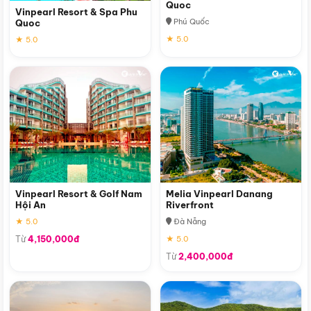
Quoc
Vinpearl Resort & Spa Phu
Phú Quốc
Quoc
★ 5.0
★ 5.0
Vinpearl Resort & Golf Nam
Melia Vinpearl Danang
Hội An
Riverfront
★ 5.0
Đà Nẵng
Từ
4,150,000đ
★ 5.0
Từ
2,400,000đ