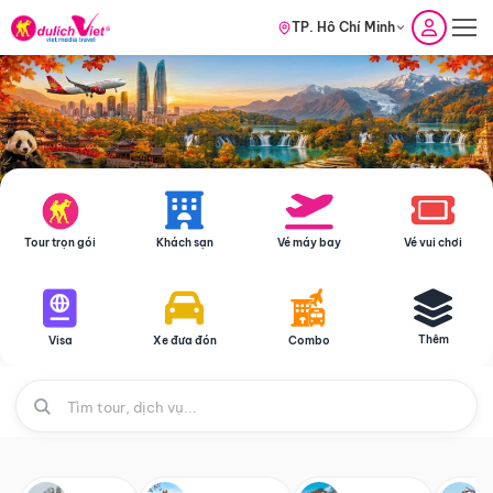
TP. Hồ Chí Minh
Tour trọn gói
Khách sạn
Vé máy bay
Vé vui chơi
Thêm
Visa
Xe đưa đón
Combo