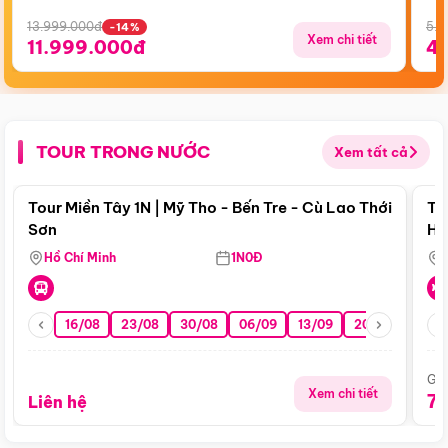
13.999.000đ
5.5
-14%
Xem chi tiết
11.999.000đ
4
TOUR TRONG NƯỚC
Xem tất cả
Điểm nổi bật
Tour Miền Tây 1N | Mỹ Tho - Bến Tre - Cù Lao Thới
To
Sơn
Hu
Hồ Chí Minh
1N0Đ
16/08
23/08
30/08
06/09
13/09
20/09
27/0
Giá
Xem chi tiết
7
Liên hệ