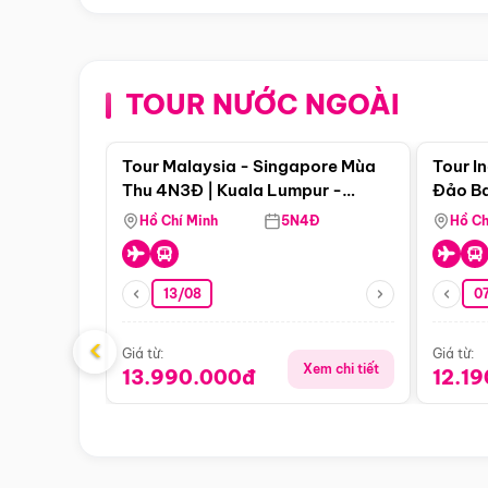
TOUR NƯỚC NGOÀI
Điểm nổi bật
Tour Malaysia - Singapore Mùa
Tour I
Thu 4N3Đ | Kuala Lumpur -
Đảo Ba
Malacca - Johor Baru -
Pengli
Hồ Chí Minh
5N4Đ
Hồ Ch
Singapore
13/08
07
‹
Giá từ:
Giá từ:
Xem chi tiết
13.990.000đ
12.1