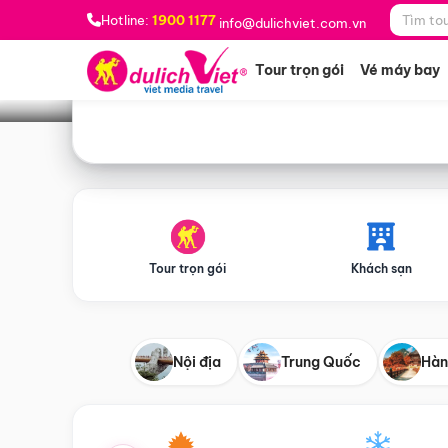
Bạn muốn đi đâu?
*
Hotline:
1900 1177
info@dulichviet.com.vn
Tour trọn gói
Vé máy bay
Tour trọn gói
Khách sạn
Nội địa
Trung Quốc
Hàn