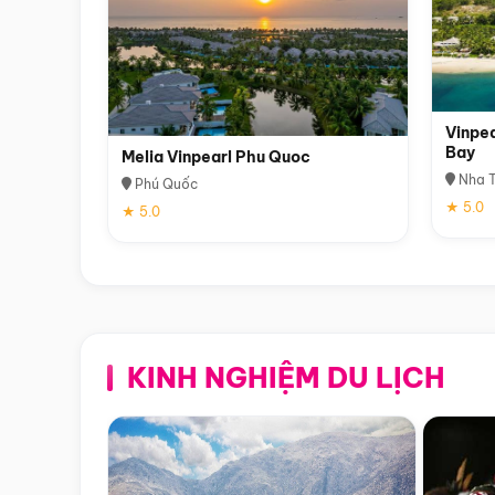
Vinpea
Bay
Melia Vinpearl Phu Quoc
Nha T
Phú Quốc
★ 5.0
★ 5.0
KINH NGHIỆM DU LỊCH