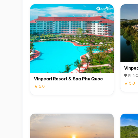
Vinpe
Phú 
Vinpearl Resort & Spa Phu Quoc
★ 5.0
★ 5.0