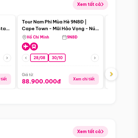
Xem tất cả
 bật
Điểm nổi bật
Tour Nam Phi Mùa Hè 9N8Đ |
Tour Mỹ Mùa
star
Cape Town - Mũi Hảo Vọng - Núi
Hoa Kỳ - Me
Bàn - Johannesburg - Pretoria -
Hồ Chí Minh
9N8Đ
Hồ Chí Minh
Safari - Lodge
28/08
30/10
29/08
›
Giá từ:
Giá từ:
tiết
Xem chi tiết
88.900.000đ
59.900.
Xem tất cả