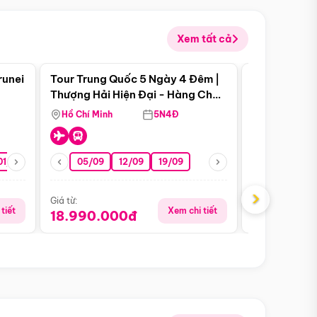
Xem tất cả
 bật
Điểm nổi bật
runei
Tour Trung Quốc 5 Ngày 4 Đêm |
Tour Trung 
Tour Hè
Thượng Hải Hiện Đại - Hàng Châu
Ân Thi - Trư
Nên Thơ - Ô Trấn Cổ Kính
Hồ Chí Minh
5N4Đ
Hồ Chí Minh
01/10
15/10
29/10
05/09
12/09
19/09
16/08
›
Giá từ:
Giá từ:
tiết
Xem chi tiết
18.990.000đ
16.990.0