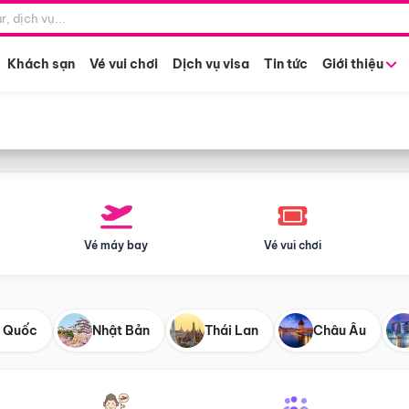
Điểm khởi hành
Tháng khở
Hồ Chí Minh
Bất kỳ 
Khách sạn
Vé vui chơi
Dịch vụ visa
Tin tức
Giới thiệu
Vé máy bay
Vé vui chơi
 Quốc
Nhật Bản
Thái Lan
Châu Âu