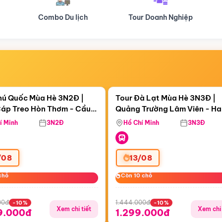
Tour Doanh Nghiệp
Du lịch Hành Hương
Điểm nổi bật
Điểm nổi
ngày 06:48:53
Còn
05 ngày 06:48:53
hú Quốc Mùa Hè 3N2Đ |
Tour Đà Lạt Mùa Hè 3N3Đ |
áp Treo Hòn Thơm - Cầu
Quảng Trường Lâm Viên - H
áp Treo Hòn Thơm
Công Viên Nước Aquatopia
Hill - Puppy Farm
í Minh
3N2Đ
Hồ Chí Minh
3N3Đ
/08
13/08
chỗ
chỗ
Còn 10 chỗ
Còn 10 chỗ
00đ
1.444.000đ
-10%
-10%
Xem chi tiết
Xem chi 
9.000đ
1.299.000đ