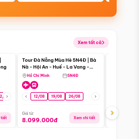
Xem tất cả
 bật
Điểm nổi bật
|
Tour Đà Nẵng Mùa Hè 5N4Đ | Bà
Tour Đà Nẵn
ong
Nà - Hội An - Huế - La Vang -
Nà - Hội An
Động Thiên Đường
Nha
Hồ Chí Minh
5N4Đ
Hồ Chí Minh
2/08
26/08
05/09
12/08
19/08
09/09
26/08
12/09
13/08
›
Giá từ:
Giá từ:
tiết
Xem chi tiết
8.099.000đ
6.899.00