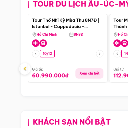
TOUR DU LỊCH ÂU-ÚC-M
Điểm nổi bật
Tour Thổ Nhĩ Kỳ Mùa Thu 8N7Đ |
Tour M
Istanbul - Cappadocia -
Thành 
Pamukkale
Thiên 
Hồ Chí Minh
8N7Đ
Hồ Ch
10/12
1
‹
Giá từ:
Giá từ:
Xem chi tiết
60.990.000đ
112.
KHÁCH SẠN NỔI BẬT