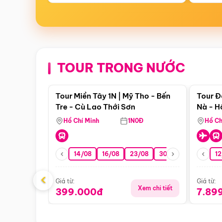
TOUR TRONG NƯỚC
Điểm nổi bật
Tour Miền Tây 1N | Mỹ Tho - Bến
Tour Đ
Tre - Cù Lao Thới Sơn
Nà - H
Nha
Hồ Chí Minh
1N0Đ
Hồ Ch
14/08
16/08
23/08
30/08
06/09
12
1
‹
Giá từ:
Giá từ:
Xem chi tiết
399.000đ
7.89