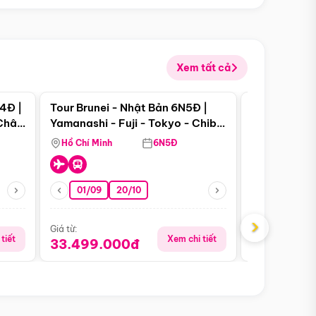
Xem tất cả
 bật
Điểm nổi bật
4Đ |
Tour Brunei - Nhật Bản 6N5Đ |
Tour Campu
 Châu
Yamanashi - Fuji - Tokyo - Chiba
Siem Reap -
- Freeday
Hồ Chí Minh
6N5Đ
Hồ Chí Minh
01/09
20/10
13/08
›
Giá từ:
Giá từ:
tiết
Xem chi tiết
33.499.000đ
5.650.00