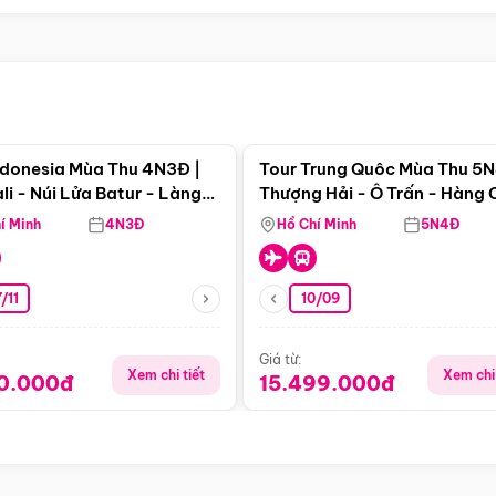
Điểm nổi bật
Điểm nổi
ndonesia Mùa Thu 4N3Đ |
Tour Trung Quôc Mùa Thu 5N
li - Núi Lửa Batur - Làng
Thượng Hải - Ô Trấn - Hàng
puran
(Tour Không Shopping)
í Minh
4N3Đ
Hồ Chí Minh
5N4Đ
/11
10/09
Giá từ:
Xem chi tiết
Xem chi 
90.000đ
15.499.000đ