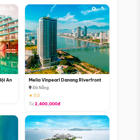
Hội An
Melia Vinpearl Danang Riverfront
Đà Nẵng
★ 5.0
Từ
2,400,000đ