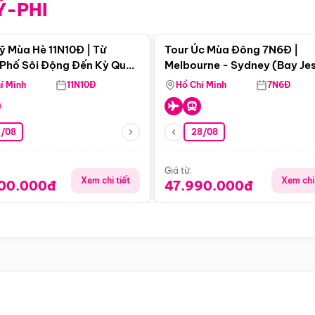
Ỹ-PHI
Điểm nổi bật
Điểm nổi
ỹ Mùa Hè 11N10Đ | Từ
Tour Úc Mùa Đông 7N6Đ |
Phố Sôi Động Đến Kỳ Quan
Melbourne - Sydney (Bay Je
Nhiên Mỹ
Airways)
í Minh
11N10Đ
Hồ Chí Minh
7N6Đ
4/08
28/08
Giá từ:
Xem chi tiết
Xem chi 
900.000đ
47.990.000đ