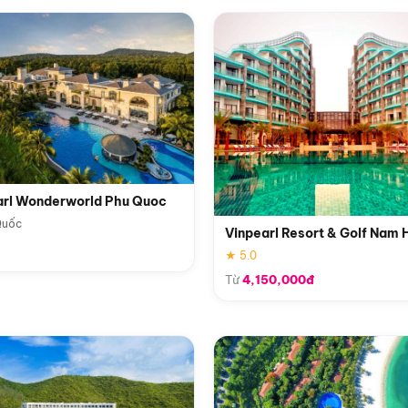
arl Wonderworld Phu Quoc
Quốc
Vinpearl Resort & Golf Nam 
★ 5.0
Từ
4,150,000đ