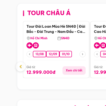
TOUR CHÂU Á
Điểm nổi bật
Tour Đài Loan Mùa Hè 5N4Đ | Đài
Tour Đ
Bắc - Đài Trung - Nam Đầu - Cao
Cao Hù
Hùng ( Bay Vn)
(Bay V
Hồ Chí Minh
5N4Đ
Hồ Ch
13/08
12/09
01/10
0
‹
Giá từ:
Giá từ:
Xem chi tiết
12.999.000đ
12.9