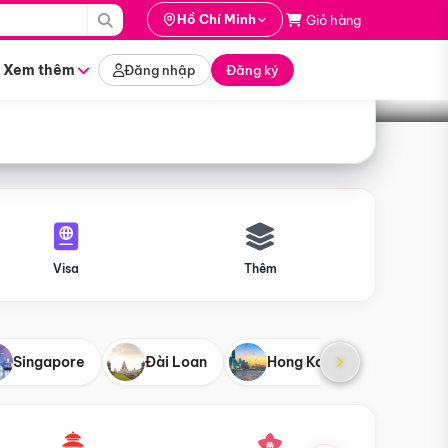
i hành
Hồ Chí Minh
Giỏ hàng
Tìm tour
tháng nào
Xem thêm
Đăng nhập
Đăng ký
Visa
Thêm
Singapore
Đài Loan
Hong Kong
Mỹ