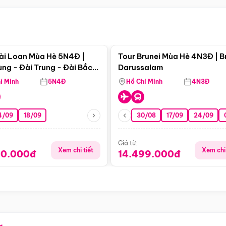
Điểm nổi bật
Điểm nổi
ài Loan Mùa Hè 5N4Đ |
Tour Brunei Mùa Hè 4N3Đ | B
ng - Đài Trung - Đài Bắc
Darussalam
j)
í Minh
5N4Đ
Hồ Chí Minh
4N3Đ
4/09
18/09
30/08
17/09
24/09
Giá từ:
Xem chi tiết
Xem chi 
90.000đ
14.499.000đ