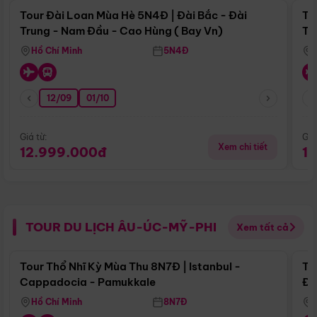
Tour Đài Loan Mùa Hè 5N4Đ | Đài Bắc - Đài
To
Trung - Nam Đầu - Cao Hùng ( Bay Vn)
Tr
Hồ Chí Minh
5N4Đ
12/09
01/10
Giá từ:
Giá
Xem chi tiết
12.999.000đ
1
TOUR DU LỊCH ÂU-ÚC-MỸ-PHI
Xem tất cả
Điểm nổi bật
Tour Thổ Nhĩ Kỳ Mùa Thu 8N7Đ | Istanbul -
To
Cappadocia - Pamukkale
Đế
Hồ Chí Minh
8N7Đ