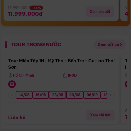
13.999.000đ
5.5
-14%
Xem chi tiết
11.999.000đ
4
TOUR TRONG NƯỚC
Xem tất cả
Điểm nổi bật
Tour Miền Tây 1N | Mỹ Tho - Bến Tre - Cù Lao Thới
To
Sơn
Hu
Hồ Chí Minh
1N0Đ
14/08
16/08
23/08
30/08
06/09
13/09
20/0
Giá
Xem chi tiết
7
Liên hệ