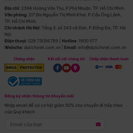
Địa chỉ
: 239A Hoàng Văn Thụ, P.Phú Nhuận, TP. Hồ Chí Minh.
Văn phòng
:
217 Bis Nguyễn Thị Minh Khai, P.Cầu Ông Lãnh,
TP. Hồ Chí Minh.
Chi nhánh Hà Nội
:
Tầng 3, số 243 xã Đàn, P.Đống Đa, TP. Hà
Nội
Điện thoại
:
028 73056789
|
Hotline
:
1900 1177
Website
:
dulichviet.com.vn
|
Email
:
info@dulichviet.com.vn
Chứng nhận
Kết nối với chúng tôi
Chấp nhận thanh toán
Đăng ký nhận thông tin khuyến mãi
Nhập email để có cơ hội giảm 50% cho chuyến đi tiếp theo
của Quý khách