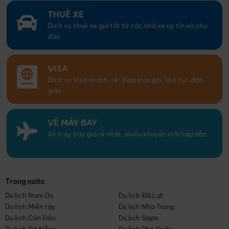
THUÊ XE
Dịch vụ thuê xe giá tốt từ các nhà xe uy tín và chu
đáo
VISA
Dịch vụ Visa nhanh, rẻ. Visa trọn gói, thủ tục đơn
giản
VÉ MÁY BAY
Vé máy bay giá rẻ nhất, nhiều khuyến mãi hấp dẫn
Trong nước
Du lịch Nam Du
Du lịch Đà Lạt
Du lịch Miền tây
Du lịch Nha Trang
Du lịch Côn Đảo
Du lịch Sapa