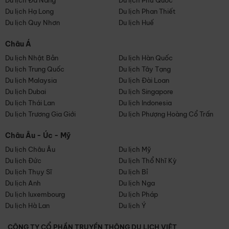
Du lịch Đà Nẵng
Du lịch Phú Quốc
Du lịch Hạ Long
Du lịch Phan Thiết
Du lịch Quy Nhơn
Du lịch Huế
Châu Á
Du lịch Nhật Bản
Du lịch Hàn Quốc
Du lịch Trung Quốc
Du lịch Tây Tạng
Du lịch Malaysia
Du lịch Đài Loan
Du lịch Dubai
Du lịch Singapore
Du lịch Thái Lan
Du lịch Indonesia
Du lịch Trương Gia Giới
Du lịch Phượng Hoàng Cổ Trấn
Châu Âu - Úc - Mỹ
Du lịch Châu Âu
Du lịch Mỹ
Du lịch Đức
Du lịch Thổ Nhĩ Kỳ
Du lịch Thụy Sĩ
Du lịch Bỉ
Du lịch Anh
Du lịch Nga
Du lịch luxembourg
Du lịch Pháp
Du lịch Hà Lan
Du lịch Ý
CÔNG TY CỔ PHẦN TRUYỀN THÔNG DU LỊCH VIỆT