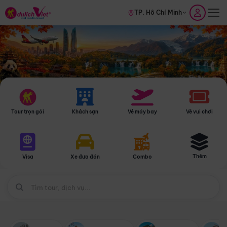
TP. Hồ Chí Minh
Tour trọn gói
Khách sạn
Vé máy bay
Vé vui chơi
Thêm
Visa
Xe đưa đón
Combo