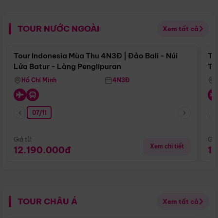
TOUR NƯỚC NGOÀI
Xem tất cả
Điểm nổi bật
Tour Indonesia Mùa Thu 4N3Đ | Đảo Bali - Núi
To
Lửa Batur - Làng Penglipuran
Tr
Hồ Chí Minh
4N3Đ
07/11
Giá từ:
Giá
Xem chi tiết
12.190.000đ
1
TOUR CHÂU Á
Xem tất cả
Điểm nổi bật