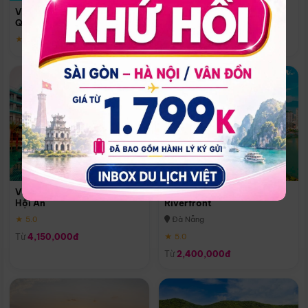
Quoc
Vinpearl Resort & Spa Phu
Phú Quốc
Quoc
★ 5.0
★ 5.0
Vinpearl Resort & Golf Nam
Melia Vinpearl Danang
Hội An
Riverfront
★ 5.0
Đà Nẵng
Từ
4,150,000đ
★ 5.0
Từ
2,400,000đ