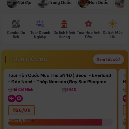
Nội địa
Trung Quốc
Hàn Quốc
N
Combo Du
Tour Doanh
Du lịch Hành
Tour Hoa Anh
Du lịch Mùa
D
lịch
Nghiệp
Hương
Đào
Hè
TOUR GIỜ CHÓT
Xem tất cả
Điểm nổi bật
Còn
16 ngày 07:38:00
Cò
Tour Hàn Quốc Mùa Thu 5N4Đ | Seoul - Everland
To
- Đảo Nami - Tháp Namsan (Bay Sun Phuquoc
Hò
Bay Sun Phuquoc Airways
Tặ
Airways)
Aq
Hồ Chí Minh
5N4Đ
26/08
‹
Còn 9/10 chỗ
Còn 9/10 chỗ
C
C