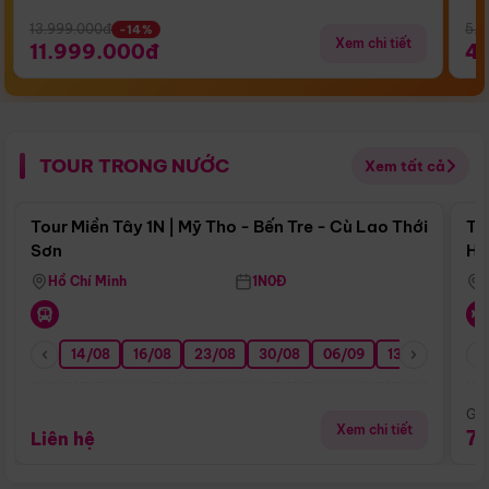
13.999.000đ
5.5
-14%
Xem chi tiết
11.999.000đ
4
TOUR TRONG NƯỚC
Xem tất cả
Điểm nổi bật
Tour Miền Tây 1N | Mỹ Tho - Bến Tre - Cù Lao Thới
To
Sơn
Hu
Hồ Chí Minh
1N0Đ
14/08
16/08
23/08
30/08
06/09
13/09
20/0
Giá
Xem chi tiết
7
Liên hệ