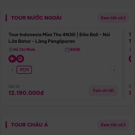
TOUR NƯỚC NGOÀI
Xem tất cả
Điểm nổi bật
Tour Indonesia Mùa Thu 4N3Đ | Đảo Bali - Núi
To
Lửa Batur - Làng Penglipuran
Tr
Hồ Chí Minh
4N3Đ
07/11
Giá từ:
Giá
Xem chi tiết
12.190.000đ
1
TOUR CHÂU Á
Xem tất cả
Điểm nổi bật