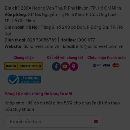
Địa chỉ
: 239A Hoàng Văn Thụ, P.Phú Nhuận, TP. Hồ Chí Minh.
Văn phòng
:
217 Bis Nguyễn Thị Minh Khai, P.Cầu Ông Lãnh,
TP. Hồ Chí Minh.
Chi nhánh Hà Nội
:
Tầng 3, số 243 xã Đàn, P.Đống Đa, TP. Hà
Nội
Điện thoại
:
028 73056789
|
Hotline
:
1900 1177
Website
:
dulichviet.com.vn
|
Email
:
info@dulichviet.com.vn
Chứng nhận
Kết nối với chúng tôi
Chấp nhận thanh toán
Đăng ký nhận thông tin khuyến mãi
Nhập email để có cơ hội giảm 50% cho chuyến đi tiếp theo
của Quý khách