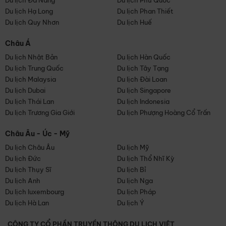
Du lịch Đà Nẵng
Du lịch Phú Quốc
Du lịch Hạ Long
Du lịch Phan Thiết
Du lịch Quy Nhơn
Du lịch Huế
Châu Á
Du lịch Nhật Bản
Du lịch Hàn Quốc
Du lịch Trung Quốc
Du lịch Tây Tạng
Du lịch Malaysia
Du lịch Đài Loan
Du lịch Dubai
Du lịch Singapore
Du lịch Thái Lan
Du lịch Indonesia
Du lịch Trương Gia Giới
Du lịch Phượng Hoàng Cổ Trấn
Châu Âu - Úc - Mỹ
Du lịch Châu Âu
Du lịch Mỹ
Du lịch Đức
Du lịch Thổ Nhĩ Kỳ
Du lịch Thụy Sĩ
Du lịch Bỉ
Du lịch Anh
Du lịch Nga
Du lịch luxembourg
Du lịch Pháp
Du lịch Hà Lan
Du lịch Ý
CÔNG TY CỔ PHẦN TRUYỀN THÔNG DU LỊCH VIỆT