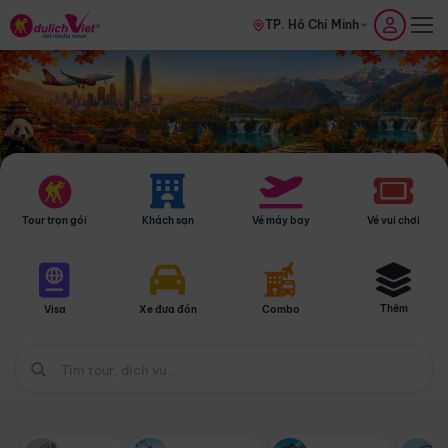
TP. Hồ Chí Minh
Tour trọn gói
Khách sạn
Vé máy bay
Vé vui chơi
Thêm
Visa
Xe đưa đón
Combo