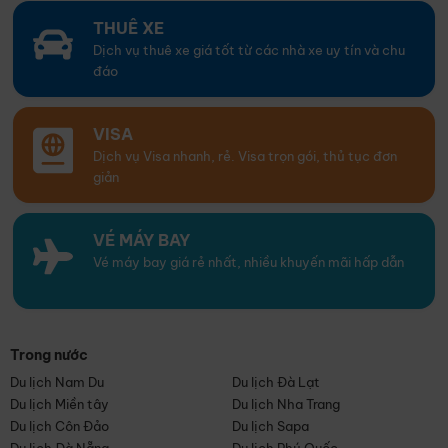
THUÊ XE
Dịch vụ thuê xe giá tốt từ các nhà xe uy tín và chu
đáo
VISA
Dịch vụ Visa nhanh, rẻ. Visa trọn gói, thủ tục đơn
giản
VÉ MÁY BAY
Vé máy bay giá rẻ nhất, nhiều khuyến mãi hấp dẫn
Trong nước
Du lịch Nam Du
Du lịch Đà Lạt
Du lịch Miền tây
Du lịch Nha Trang
Du lịch Côn Đảo
Du lịch Sapa