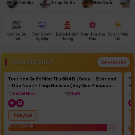
Nội địa
Trung Quốc
Hàn Quốc
N
Combo Du
Tour Doanh
Du lịch Hành
Tour Hoa Anh
Du lịch Mùa
D
lịch
Nghiệp
Hương
Đào
Hè
TOUR GIỜ CHÓT
Xem tất cả
Điểm nổi bật
Còn
16 ngày 18:27:01
Cò
Tour Hàn Quốc Mùa Thu 5N4Đ | Seoul - Everland
To
- Đảo Nami - Tháp Namsan (Bay Sun Phuquoc
Hò
Bay Sun Phuquoc Airways
Tặ
Airways)
Aq
Hồ Chí Minh
5N4Đ
26/08
‹
Còn 9/10 chỗ
Còn 9/10 chỗ
C
C