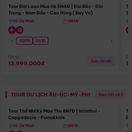
Tour Đài Loan Mùa Hè 5N4Đ | Đài Bắc - Đài
To
Trung - Nam Đầu - Cao Hùng ( Bay Vn)
Tr
Hồ Chí Minh
5N4Đ
12/09
01/10
Giá từ:
Giá
Xem chi tiết
12.999.000đ
1
TOUR DU LỊCH ÂU-ÚC-MỸ-PHI
Xem tất cả
Điểm nổi bật
Tour Thổ Nhĩ Kỳ Mùa Thu 8N7Đ | Istanbul -
To
Cappadocia - Pamukkale
Đế
Hồ Chí Minh
8N7Đ