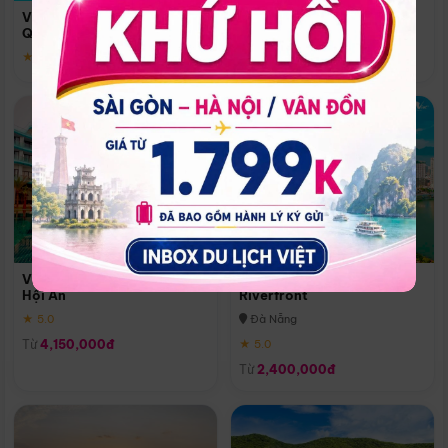
Quoc
Vinpearl Resort & Spa Phu
Phú Quốc
Quoc
★ 5.0
★ 5.0
Vinpearl Resort & Golf Nam
Melia Vinpearl Danang
Hội An
Riverfront
★ 5.0
Đà Nẵng
Từ
4,150,000đ
★ 5.0
Từ
2,400,000đ