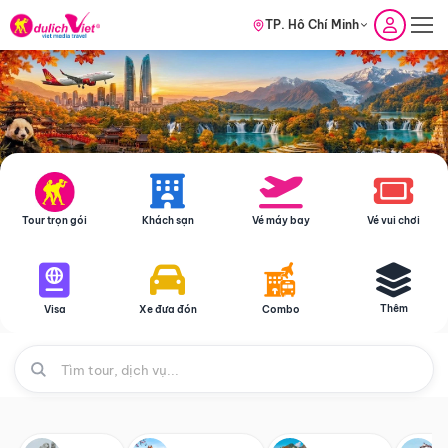
TP. Hồ Chí Minh
Tour trọn gói
Khách sạn
Vé máy bay
Vé vui chơi
Thêm
Visa
Xe đưa đón
Combo