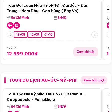
Tour Đài Loan Mùa Hè 5N4Đ | Đài Bắc - Đài
To
Trung - Nam Đầu - Cao Hùng ( Bay Vn)
Tr
Hồ Chí Minh
5N4Đ
13/08
12/09
01/10
Giá từ:
Giá
Xem chi tiết
12.999.000đ
1
TOUR DU LỊCH ÂU-ÚC-MỸ-PHI
Xem tất cả
Điểm nổi bật
Tour Thổ Nhĩ Kỳ Mùa Thu 8N7Đ | Istanbul -
To
Cappadocia - Pamukkale
Hồ Chí Minh
8N7Đ