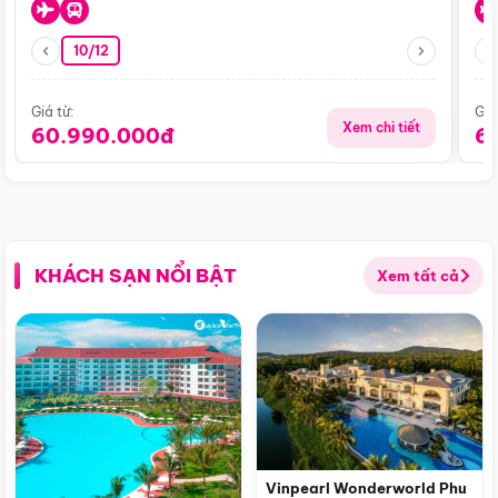
10/12
Giá từ:
Giá
Xem chi tiết
60.990.000đ
6
KHÁCH SẠN NỔI BẬT
Xem tất cả
Vinpearl Wonderworld Phu