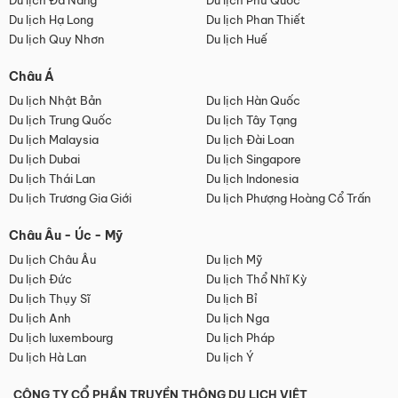
Du lịch Đà Nẵng
Du lịch Phú Quốc
Du lịch Hạ Long
Du lịch Phan Thiết
Du lịch Quy Nhơn
Du lịch Huế
Châu Á
Du lịch Nhật Bản
Du lịch Hàn Quốc
Du lịch Trung Quốc
Du lịch Tây Tạng
Du lịch Malaysia
Du lịch Đài Loan
Du lịch Dubai
Du lịch Singapore
Du lịch Thái Lan
Du lịch Indonesia
Du lịch Trương Gia Giới
Du lịch Phượng Hoàng Cổ Trấn
Châu Âu - Úc - Mỹ
Du lịch Châu Âu
Du lịch Mỹ
Du lịch Đức
Du lịch Thổ Nhĩ Kỳ
Du lịch Thụy Sĩ
Du lịch Bỉ
Du lịch Anh
Du lịch Nga
Du lịch luxembourg
Du lịch Pháp
Du lịch Hà Lan
Du lịch Ý
CÔNG TY CỔ PHẦN TRUYỀN THÔNG DU LỊCH VIỆT