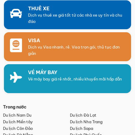
THUÊ XE
Dịch vụ thuê xe giá tốt từ các nhà xe uy tín và chu
đáo
VISA
Dịch vụ Visa nhanh, rẻ. Visa trọn gói, thủ tục đơn
giản
VÉ MÁY BAY
Vé máy bay giá rẻ nhất, nhiều khuyến mãi hấp dẫn
Trong nước
Du lịch Nam Du
Du lịch Đà Lạt
Du lịch Miền tây
Du lịch Nha Trang
Du lịch Côn Đảo
Du lịch Sapa