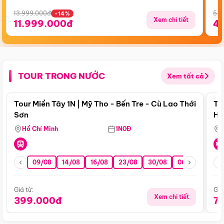
13.999.000đ
5.5
-14%
Xem chi tiết
11.999.000đ
4
TOUR TRONG NƯỚC
Xem tất cả
Điểm nổi bật
Tour Miền Tây 1N | Mỹ Tho - Bến Tre - Cù Lao Thới
To
Sơn
Hu
Hồ Chí Minh
1N0Đ
09/08
14/08
16/08
23/08
30/08
06/09
13/0
Giá từ:
Giá
Xem chi tiết
399.000đ
7