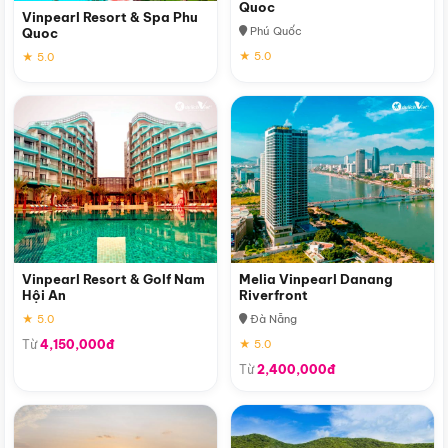
Quoc
Vinpearl Resort & Spa Phu
Phú Quốc
Quoc
★ 5.0
★ 5.0
Vinpearl Resort & Golf Nam
Melia Vinpearl Danang
Hội An
Riverfront
★ 5.0
Đà Nẵng
Từ
4,150,000đ
★ 5.0
Từ
2,400,000đ