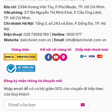
Địa chỉ
: 239A Hoàng Văn Thụ, P.Phú Nhuận, TP. Hồ Chí Minh.
Văn phòng
:
217 Bis Nguyễn Thị Minh Khai, P.Cầu Ông Lãnh,
TP. Hồ Chí Minh.
Chi nhánh Hà Nội
:
Tầng 3, số 243 xã Đàn, P.Đống Đa, TP. Hà
Nội
Điện thoại
:
028 73056789
|
Hotline
:
1900 1177
Website
:
dulichviet.com.vn
|
Email
:
info@dulichviet.com.vn
Chứng nhận
Kết nối với chúng tôi
Chấp nhận thanh toán
Đăng ký nhận thông tin khuyến mãi
Nhập email để có cơ hội giảm 50% cho chuyến đi tiếp theo
của Quý khách