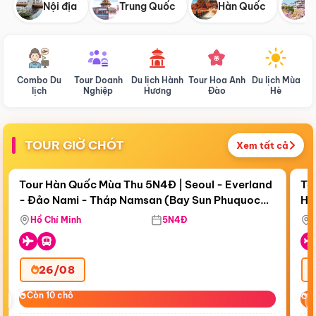
Nội địa
Trung Quốc
Hàn Quốc
N
Combo Du
Tour Doanh
Du lịch Hành
Tour Hoa Anh
Du lịch Mùa
D
lịch
Nghiệp
Hương
Đào
Hè
TOUR GIỜ CHÓT
Xem tất cả
Điểm nổi bật
Còn
18 ngày 21:15:35
Cò
Tour Hàn Quốc Mùa Thu 5N4Đ | Seoul - Everland
To
- Đảo Nami - Tháp Namsan (Bay Sun Phuquoc
Hò
Tặ
Airways)
Aq
Hồ Chí Minh
5N4Đ
26/08
‹
Còn 10 chỗ
Còn 10 chỗ
C
C