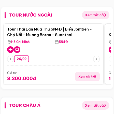
TOUR NƯỚC NGOÀI
Xem tất cả
Điểm nổi bật
Tour Thái Lan Mùa Thu 5N4Đ | Biển Jomtien -
To
Chợ Nổi - Muang Boran - Suanthai
Ku
Si
Hồ Chí Minh
5N4Đ
26/09
Giá từ:
Giá
Xem chi tiết
8.300.000đ
1
TOUR CHÂU Á
Xem tất cả
Điểm nổi bật