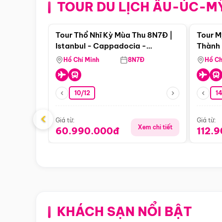
TOUR DU LỊCH ÂU-ÚC-M
Điểm nổi bật
Tour Thổ Nhĩ Kỳ Mùa Thu 8N7Đ |
Tour M
Istanbul - Cappadocia -
Thành 
Pamukkale
Thiên 
Hồ Chí Minh
8N7Đ
Hồ Ch
10/12
1
‹
Giá từ:
Giá từ:
Xem chi tiết
60.990.000đ
112.
KHÁCH SẠN NỔI BẬT