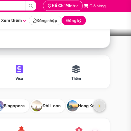
i hành
Hồ Chí Minh
Giỏ hàng
Tìm tour
tháng nào
Xem thêm
Đăng nhập
Đăng ký
Visa
Thêm
Singapore
Đài Loan
Hong Kong
Mỹ