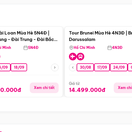
Điểm nổi bật
Điểm nổi
ài Loan Mùa Hè 5N4Đ |
Tour Brunei Mùa Hè 4N3Đ | B
ng - Đài Trung - Đài Bắc
Darussalam
j)
í Minh
5N4Đ
Hồ Chí Minh
4N3Đ
4/09
18/09
30/08
17/09
24/09
Giá từ:
Xem chi tiết
Xem chi 
90.000đ
14.499.000đ