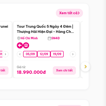
Xem tất cả
 bật
Điểm nổi bật
runei
Tour Trung Quốc 5 Ngày 4 Đêm |
Tour Trung 
Tour Hè
Thượng Hải Hiện Đại - Hàng Châu
Ân Thi - Trư
Nên Thơ - Ô Trấn Cổ Kính
Hồ Chí Minh
5N4Đ
Hồ Chí Minh
01/10
15/10
29/10
05/09
12/09
19/09
16/08
›
Giá từ:
Giá từ:
tiết
Xem chi tiết
18.990.000đ
16.990.0