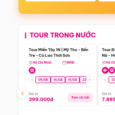
TOUR TRONG NƯỚC
Điểm nổi bật
Tour Miền Tây 1N | Mỹ Tho - Bến
Tour Đ
Tre - Cù Lao Thới Sơn
Nà - H
Nha
Hồ Chí Minh
1N0Đ
Hồ Ch
09/08
14/08
16/08
23/08
30/08
12
0
‹
Giá từ:
Giá từ:
Xem chi tiết
399.000đ
7.89