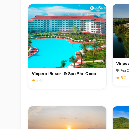
Vinpe
Phú 
Vinpearl Resort & Spa Phu Quoc
★ 5.0
★ 5.0