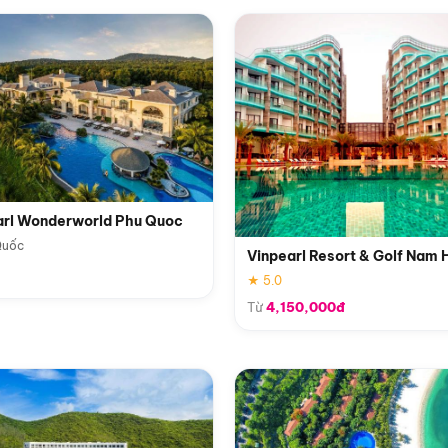
arl Wonderworld Phu Quoc
Quốc
Vinpearl Resort & Golf Nam 
★ 5.0
Từ
4,150,000đ