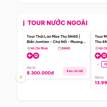
TOUR NƯỚC NGOÀI
Điểm nổi bật
Tour Thái Lan Mùa Thu 5N4Đ |
Tour M
Biển Jomtien - Chợ Nổi - Muang
Thu 4N
Boran - Suanthai (Bay Vietnam
Malacc
Hồ Chí Minh
5N4Đ
Hồ Ch
Airlines)
Singa
1
Giá từ:
Xem chi tiết
8.300.000đ
‹
Giá từ:
13.9