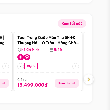
Xem tất cả
 bật
Điểm nổi bật
Đ |
Tour Trung Quôc Mùa Thu 5N4Đ |
Tour Trung
àng
Thượng Hải - Ô Trấn - Hàng Châu
| Thành Đô 
(Tour Không Shopping)
Viên Gấu Tr
Hồ Chí Minh
5N4Đ
Hồ Chí Minh
10/09
Giá từ:
16.999.0
›
Giá từ:
tiết
Xem chi tiết
15.499.000đ