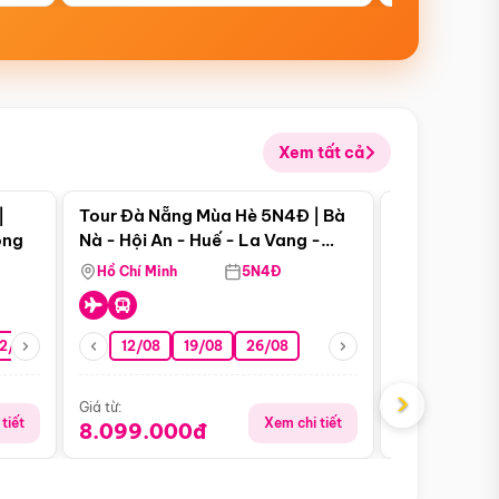
Xem tất cả
 bật
Điểm nổi bật
|
Tour Đà Nẵng Mùa Hè 5N4Đ | Bà
Tour Đà Nẵn
ong
Nà - Hội An - Huế - La Vang -
Nà - Hội An
Động Thiên Đường
Nha
Hồ Chí Minh
5N4Đ
Hồ Chí Minh
2/08
26/08
05/09
12/08
19/08
09/09
26/08
12/09
13/08
›
Giá từ:
Giá từ:
tiết
Xem chi tiết
8.099.000đ
6.899.00