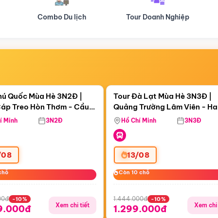
Tour Doanh Nghiệp
Du lịch Hành Hương
Điểm nổi bật
Điểm nổi
ngày 15:35:12
Còn
05 ngày 15:35:12
hú Quốc Mùa Hè 3N2Đ |
Tour Đà Lạt Mùa Hè 3N3Đ |
áp Treo Hòn Thơm - Cầu
Quảng Trường Lâm Viên - H
áp Treo Hòn Thơm
Công Viên Nước Aquatopia
Hill - Puppy Farm
í Minh
3N2Đ
Hồ Chí Minh
3N3Đ
/08
13/08
chỗ
chỗ
Còn 10 chỗ
Còn 10 chỗ
00đ
1.444.000đ
-10%
-10%
Xem chi tiết
Xem chi 
9.000đ
1.299.000đ