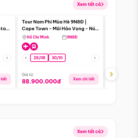
Xem tất cả
 bật
Điểm nổi bật
Tour Nam Phi Mùa Hè 9N8Đ |
Tour Mỹ Mùa
star
Cape Town - Mũi Hảo Vọng - Núi
Hoa Kỳ - Me
Bàn - Johannesburg - Pretoria -
Hồ Chí Minh
9N8Đ
Hồ Chí Minh
Safari - Lodge
28/08
30/10
29/08
›
Giá từ:
Giá từ:
tiết
Xem chi tiết
88.900.000đ
59.900.
Xem tất cả