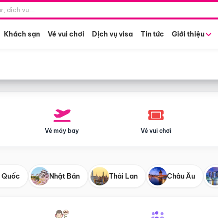
Điểm khởi hành
Tháng khở
Hồ Chí Minh
Bất kỳ 
Khách sạn
Vé vui chơi
Dịch vụ visa
Tin tức
Giới thiệu
Vé máy bay
Vé vui chơi
 Quốc
Nhật Bản
Thái Lan
Châu Âu