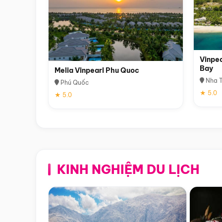
Vinpea
Bay
Melia Vinpearl Phu Quoc
Nha T
Phú Quốc
★ 5.0
★ 5.0
KINH NGHIỆM DU LỊCH