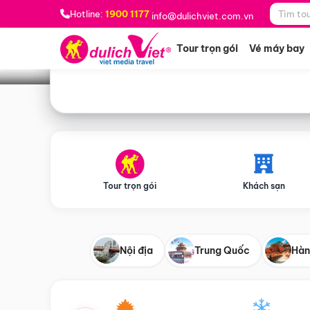
Bạn muốn đi đâu?
*
Hotline:
1900 1177
info@dulichviet.com.vn
Tour trọn gói
Vé máy bay
Tour trọn gói
Khách sạn
Nội địa
Trung Quốc
Hàn