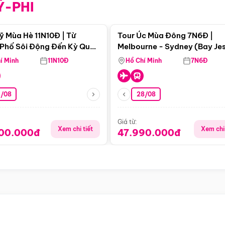
Ỹ-PHI
Điểm nổi bật
Điểm nổi
ỹ Mùa Hè 11N10Đ | Từ
Tour Úc Mùa Đông 7N6Đ |
Phố Sôi Động Đến Kỳ Quan
Melbourne - Sydney (Bay Je
Nhiên Mỹ
Airways)
í Minh
11N10Đ
Hồ Chí Minh
7N6Đ
4/08
28/08
Giá từ:
Xem chi tiết
Xem chi 
900.000đ
47.990.000đ