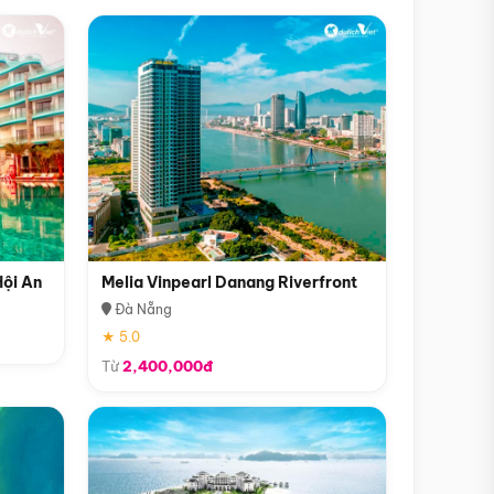
Hội An
Melia Vinpearl Danang Riverfront
Đà Nẵng
★ 5.0
Từ
2,400,000đ