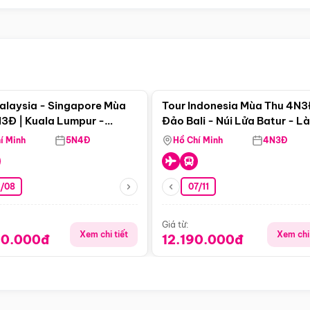
Điểm nổi bật
Điểm nổi
alaysia - Singapore Mùa
Tour Indonesia Mùa Thu 4N3
3Đ | Kuala Lumpur -
Đảo Bali - Núi Lửa Batur - L
a - Johor Baru -
Penglipuran
í Minh
5N4Đ
Hồ Chí Minh
4N3Đ
pore
3/08
07/11
Giá từ:
Xem chi tiết
Xem chi 
90.000đ
12.190.000đ