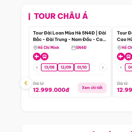
TOUR CHÂU Á
Điểm nổi bật
Tour Đài Loan Mùa Hè 5N4Đ | Đài
Tour Đ
Bắc - Đài Trung - Nam Đầu - Cao
Cao Hù
Hùng ( Bay Vn)
(Bay V
Hồ Chí Minh
5N4Đ
Hồ Ch
13/08
12/09
01/10
0
‹
Giá từ:
Giá từ:
Xem chi tiết
12.999.000đ
12.9