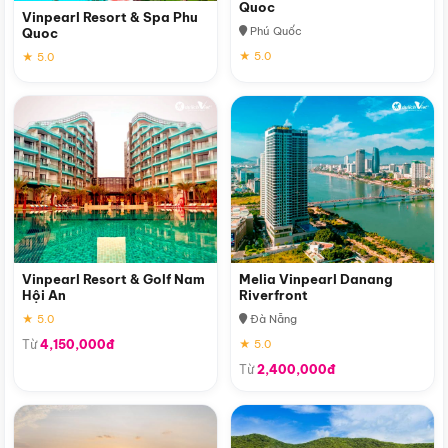
Quoc
Vinpearl Resort & Spa Phu
Phú Quốc
Quoc
★ 5.0
★ 5.0
Vinpearl Resort & Golf Nam
Melia Vinpearl Danang
Hội An
Riverfront
★ 5.0
Đà Nẵng
Từ
4,150,000đ
★ 5.0
Từ
2,400,000đ