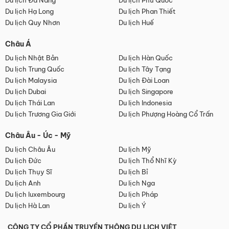
Du lịch Đà Nẵng
Du lịch Phú Quốc
Du lịch Hạ Long
Du lịch Phan Thiết
Du lịch Quy Nhơn
Du lịch Huế
Châu Á
Du lịch Nhật Bản
Du lịch Hàn Quốc
Du lịch Trung Quốc
Du lịch Tây Tạng
Du lịch Malaysia
Du lịch Đài Loan
Du lịch Dubai
Du lịch Singapore
Du lịch Thái Lan
Du lịch Indonesia
Du lịch Trương Gia Giới
Du lịch Phượng Hoàng Cổ Trấn
Châu Âu - Úc - Mỹ
Du lịch Châu Âu
Du lịch Mỹ
Du lịch Đức
Du lịch Thổ Nhĩ Kỳ
Du lịch Thụy Sĩ
Du lịch Bỉ
Du lịch Anh
Du lịch Nga
Du lịch luxembourg
Du lịch Pháp
Du lịch Hà Lan
Du lịch Ý
CÔNG TY CỔ PHẦN TRUYỀN THÔNG DU LỊCH VIỆT