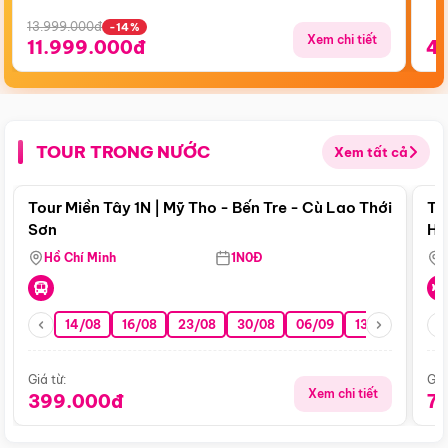
13.999.000đ
-14%
Xem chi tiết
11.999.000đ
4
TOUR TRONG NƯỚC
Xem tất cả
Điểm nổi bật
Tour Miền Tây 1N | Mỹ Tho - Bến Tre - Cù Lao Thới
To
Sơn
Hu
Hồ Chí Minh
1N0Đ
14/08
16/08
23/08
30/08
06/09
13/09
20/0
Giá từ:
Giá
Xem chi tiết
399.000đ
7