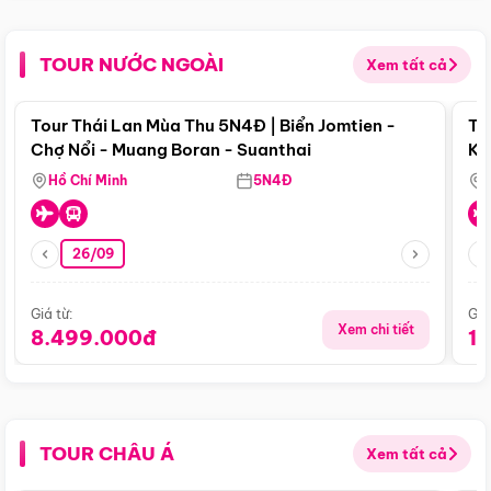
TOUR NƯỚC NGOÀI
Xem tất cả
Điểm nổi bật
Tour Thái Lan Mùa Thu 5N4Đ | Biển Jomtien -
To
Chợ Nổi - Muang Boran - Suanthai
Ku
Si
Hồ Chí Minh
5N4Đ
26/09
Giá từ:
Giá
Xem chi tiết
8.499.000đ
1
TOUR CHÂU Á
Xem tất cả
Điểm nổi bật