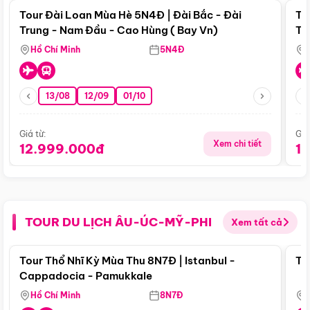
Tour Đài Loan Mùa Hè 5N4Đ | Đài Bắc - Đài
To
Trung - Nam Đầu - Cao Hùng ( Bay Vn)
Tr
Hồ Chí Minh
5N4Đ
13/08
12/09
01/10
Giá từ:
Giá
Xem chi tiết
12.999.000đ
1
TOUR DU LỊCH ÂU-ÚC-MỸ-PHI
Xem tất cả
Điểm nổi bật
Tour Thổ Nhĩ Kỳ Mùa Thu 8N7Đ | Istanbul -
To
Cappadocia - Pamukkale
Hồ Chí Minh
8N7Đ