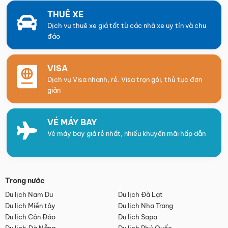
THUÊ XE
Dịch vụ thuê xe giá tốt từ các nhà xe uy tín và chu
đáo
VISA
Dịch vụ Visa nhanh, rẻ. Visa trọn gói, thủ tục đơn
giản
VÉ MÁY BAY
Vé máy bay giá rẻ nhất, nhiều khuyến mãi hấp dẫn
Trong nước
Du lịch Nam Du
Du lịch Đà Lạt
Du lịch Miền tây
Du lịch Nha Trang
Du lịch Côn Đảo
Du lịch Sapa