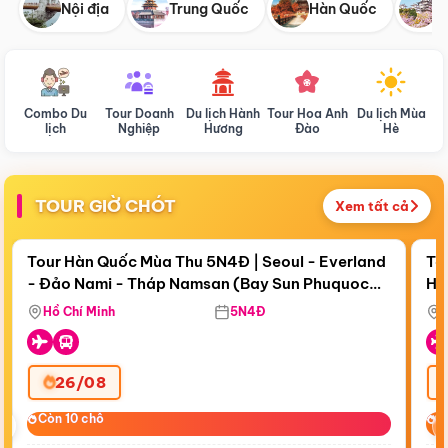
Nội địa
Trung Quốc
Hàn Quốc
N
Combo Du
Tour Doanh
Du lịch Hành
Tour Hoa Anh
Du lịch Mùa
D
lịch
Nghiệp
Hương
Đào
Hè
TOUR GIỜ CHÓT
Xem tất cả
Điểm nổi bật
Còn
19 ngày 03:05:06
Cò
Tour Hàn Quốc Mùa Thu 5N4Đ | Seoul - Everland
To
- Đảo Nami - Tháp Namsan (Bay Sun Phuquoc
Hò
Tặ
Airways)
Aq
Hồ Chí Minh
5N4Đ
26/08
‹
Còn 10 chỗ
Còn 10 chỗ
C
C