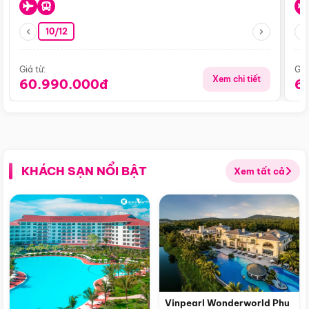
10/12
Giá từ:
Giá
Xem chi tiết
60.990.000đ
6
KHÁCH SẠN NỔI BẬT
Xem tất cả
Vinpearl Wonderworld Phu