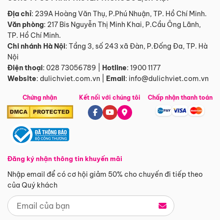
Địa chỉ
: 239A Hoàng Văn Thụ, P.Phú Nhuận, TP. Hồ Chí Minh.
Văn phòng
:
217 Bis Nguyễn Thị Minh Khai, P.Cầu Ông Lãnh,
TP. Hồ Chí Minh.
Chi nhánh Hà Nội
:
Tầng 3, số 243 xã Đàn, P.Đống Đa, TP. Hà
Nội
Điện thoại
:
028 73056789
|
Hotline
:
1900 1177
Website
:
dulichviet.com.vn
|
Email
:
info@dulichviet.com.vn
Chứng nhận
Kết nối với chúng tôi
Chấp nhận thanh toán
Đăng ký nhận thông tin khuyến mãi
Nhập email để có cơ hội giảm 50% cho chuyến đi tiếp theo
của Quý khách