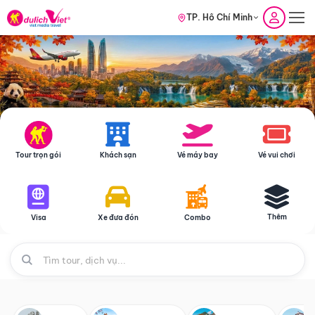
TP. Hồ Chí Minh
Tour trọn gói
Khách sạn
Vé máy bay
Vé vui chơi
Thêm
Visa
Xe đưa đón
Combo