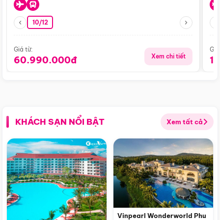
10/12
Giá từ:
Giá
Xem chi tiết
60.990.000đ
1
KHÁCH SẠN NỔI BẬT
Xem tất cả
Vinpearl Wonderworld Phu