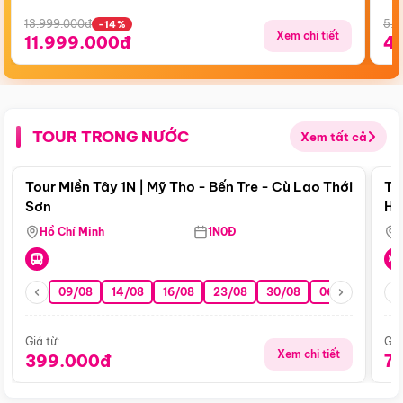
13.999.000đ
5.5
-14%
Xem chi tiết
11.999.000đ
4
TOUR TRONG NƯỚC
Xem tất cả
Điểm nổi bật
Tour Miền Tây 1N | Mỹ Tho - Bến Tre - Cù Lao Thới
To
Sơn
Hu
Hồ Chí Minh
1N0Đ
09/08
14/08
16/08
23/08
30/08
06/09
13/0
Giá từ:
Giá
Xem chi tiết
399.000đ
7