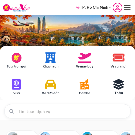
TP. Hồ Chí Minh
Tour trọn gói
Khách sạn
Vé máy bay
Vé vui chơi
Thêm
Visa
Xe đưa đón
Combo