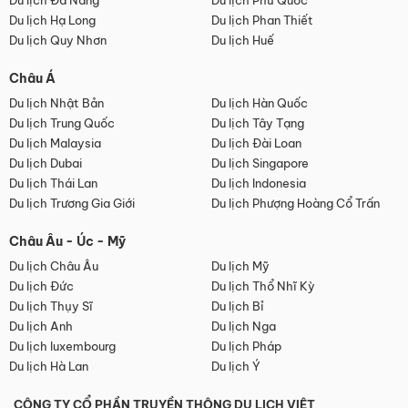
Du lịch Đà Nẵng
Du lịch Phú Quốc
Du lịch Hạ Long
Du lịch Phan Thiết
Du lịch Quy Nhơn
Du lịch Huế
Châu Á
Du lịch Nhật Bản
Du lịch Hàn Quốc
Du lịch Trung Quốc
Du lịch Tây Tạng
Du lịch Malaysia
Du lịch Đài Loan
Du lịch Dubai
Du lịch Singapore
Du lịch Thái Lan
Du lịch Indonesia
Du lịch Trương Gia Giới
Du lịch Phượng Hoàng Cổ Trấn
Châu Âu - Úc - Mỹ
Du lịch Châu Âu
Du lịch Mỹ
Du lịch Đức
Du lịch Thổ Nhĩ Kỳ
Du lịch Thụy Sĩ
Du lịch Bỉ
Du lịch Anh
Du lịch Nga
Du lịch luxembourg
Du lịch Pháp
Du lịch Hà Lan
Du lịch Ý
CÔNG TY CỔ PHẦN TRUYỀN THÔNG DU LỊCH VIỆT