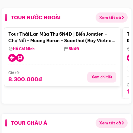
TOUR NƯỚC NGOÀI
Xem tất cả
Điểm nổi bật
Tour Thái Lan Mùa Thu 5N4Đ | Biển Jomtien -
To
Chợ Nổi - Muang Boran - Suanthai (Bay Vietnam
Ku
Airlines)
Si
Hồ Chí Minh
5N4Đ
Giá từ:
Xem chi tiết
8.300.000đ
Giá
1
TOUR CHÂU Á
Xem tất cả
Điểm nổi bật