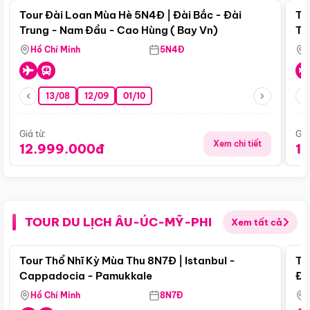
Tour Đài Loan Mùa Hè 5N4Đ | Đài Bắc - Đài
To
Trung - Nam Đầu - Cao Hùng ( Bay Vn)
Tr
Hồ Chí Minh
5N4Đ
13/08
12/09
01/10
Giá từ:
Giá
Xem chi tiết
12.999.000đ
1
TOUR DU LỊCH ÂU-ÚC-MỸ-PHI
Xem tất cả
Điểm nổi bật
Tour Thổ Nhĩ Kỳ Mùa Thu 8N7Đ | Istanbul -
To
Cappadocia - Pamukkale
Đế
Hồ Chí Minh
8N7Đ