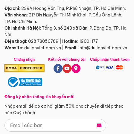
Địa chỉ
: 239A Hoàng Văn Thụ, P.Phú Nhuận, TP. Hồ Chí Minh.
Văn phòng
:
217 Bis Nguyễn Thị Minh Khai, P.Cầu Ông Lãnh,
TP. Hồ Chí Minh.
Chi nhánh Hà Nội
:
Tầng 3, số 243 xã Đàn, P.Đống Đa, TP. Hà
Nội
Điện thoại
:
028 73056789
|
Hotline
:
1900 1177
Website
:
dulichviet.com.vn
|
Email
:
info@dulichviet.com.vn
Chứng nhận
Kết nối với chúng tôi
Chấp nhận thanh toán
Đăng ký nhận thông tin khuyến mãi
Nhập email để có cơ hội giảm 50% cho chuyến đi tiếp theo
của Quý khách