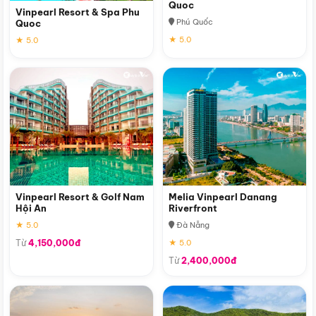
Quoc
Vinpearl Resort & Spa Phu
Phú Quốc
Quoc
★ 5.0
★ 5.0
Vinpearl Resort & Golf Nam
Melia Vinpearl Danang
Hội An
Riverfront
★ 5.0
Đà Nẵng
Từ
4,150,000đ
★ 5.0
Từ
2,400,000đ