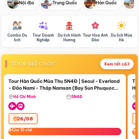
Nội địa
Trung Quốc
Hàn Quốc
N
Combo Du
Tour Doanh
Du lịch Hành
Tour Hoa Anh
Du lịch Mùa
D
lịch
Nghiệp
Hương
Đào
Hè
TOUR GIỜ CHÓT
Xem tất cả
Điểm nổi bật
Còn
18 ngày 11:40:28
Cò
Tour Hàn Quốc Mùa Thu 5N4Đ | Seoul - Everland
To
- Đảo Nami - Tháp Namsan (Bay Sun Phuquoc
Hò
Bay Sun Phuquoc Airways
Tặ
Airways)
Aq
Hồ Chí Minh
5N4Đ
26/08
‹
Còn 10 chỗ
Còn 10 chỗ
C
C