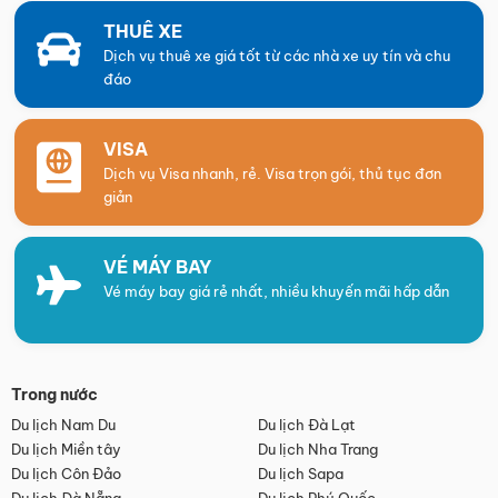
THUÊ XE
Dịch vụ thuê xe giá tốt từ các nhà xe uy tín và chu
đáo
VISA
Dịch vụ Visa nhanh, rẻ. Visa trọn gói, thủ tục đơn
giản
VÉ MÁY BAY
Vé máy bay giá rẻ nhất, nhiều khuyến mãi hấp dẫn
Trong nước
Du lịch Nam Du
Du lịch Đà Lạt
Du lịch Miền tây
Du lịch Nha Trang
Du lịch Côn Đảo
Du lịch Sapa